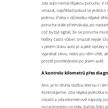
zda auto nemá nějakou poruchu. V r
smazat, například pokud se jedná o 
jednou, třeba v důsledku nějaké vlhko
porucha stále přetrvávala, po nastar
což by byl signál, že se porucha musí
hlášky často vůbec smazat nejde. Dia
v jakém stavu auto je a jaké opravy 
vyjednat slevu, nebo po něm chtít, 
prostě poohlédnete po jiném autě.
A kontrolu kilometrů přes diagn
Ano, je to druhá služba, kterou v rám
Kontrolujeme, zda nějaká jednotka n
ostatní a zda kilometrové nájezdy js
na tachometru vozidla. Každá řídící 