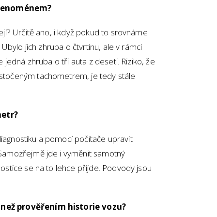
e fenoménem?
čejí? Určitě ano, i když pokud to srovnáme
. Ubylo jich zhruba o čtvrtinu, ale v rámci
le jedná zhruba o tři auta z deseti. Riziko, že
e stočeným tachometrem, je tedy stále
metr?
diagnostiku a pomocí počítače upravit
. Samozřejmě jde i vyměnit samotný
gnostice se na to lehce přijde. Podvody jsou
, než prověřením historie vozu?