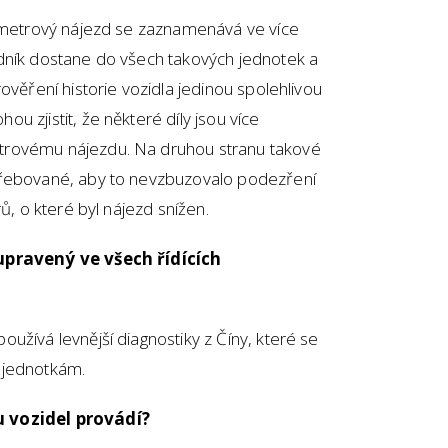
lometrový nájezd se zaznamenává ve více
dník dostane do všech takových jednotek a
ověření historie vozidla jedinou spolehlivou
 zjistit, že některé díly jsou více
trovému nájezdu. Na druhou stranu takové
třebované, aby to nevzbuzovalo podezření
ů, o které byl nájezd snížen.
 upravený ve všech řídících
užívá levnější diagnostiky z Číny, které se
 jednotkám.
u vozidel provádí?