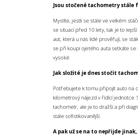
Jsou stočené tachometry stál
Myslíte, jestli se stále ve velkém stá
se situací před 10 lety, tak je to lepší
aut, která u nás lidé prověřují, se stá
se při koupi ojetého auta setkáte s
vysoké.
Jak složité je dnes stočit tacho
Potřebujete k tomu připojit auto na 
kilometrový nájezd v řídící jednotce
tachometr, ale je to dražší a při dia
stále sofistikovanější.
A pak už se na to nepřijde jinak