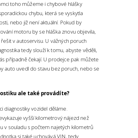
ámci toho můžeme i chybové hlášky
sporadickou chybu, která se vyskytla
sti, nebo již není aktuální. Pokud by
tování motoru by se hláška znovu objevila,
 řešit v autoservisu. U vážných poruch
gnostika tedy slouží k tomu, abyste věděli,
vás případně čekají. U prodejce pak můžete
aby auto uvedl do stavu bez poruch, nebo se
ostiku ale také provádíte?
ci diagnostiky vozidel děláme.
evykazuje vyšší kilometrový nájezd než
ou v souladu s počtem najetých kilometrů
jednotka si také uchovává VIN, tedy