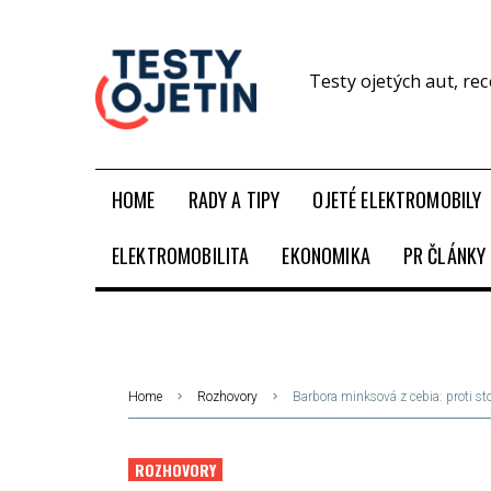
Testy ojetých aut, re
HOME
RADY A TIPY
OJETÉ ELEKTROMOBILY
ELEKTROMOBILITA
EKONOMIKA
PR ČLÁNKY
Home
Rozhovory
Barbora minksová z cebia: proti s
ROZHOVORY