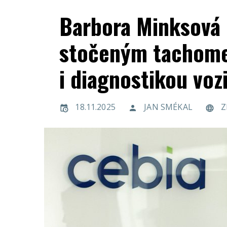
Barbora Minksová z
stočeným tachome
i diagnostikou voz
18.11.2025
JAN SMÉKAL
Z