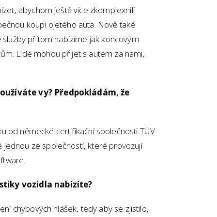
bízet, abychom ještě více zkomplexnili
pečnou koupi ojetého auta. Nově také
bě služby přitom nabízíme jak koncovým
ům. Lidé mohou přijet s autem za námi,
používáte vy? Předpokládám, že
u od německé certifikační společnosti TÜV
jednou ze společností, které provozují
oftware.
tiky vozidla nabízíte?
ení chybových hlášek, tedy aby se zjistilo,