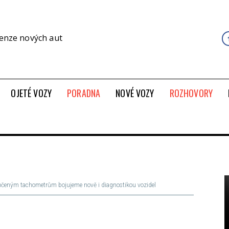
cenze nových aut
OJETÉ VOZY
PORADNA
NOVÉ VOZY
ROZHOVORY
točeným tachometrům bojujeme nově i diagnostikou vozidel