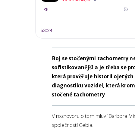
Boj se stočenými tachometry n
sofistikovanější a je třeba se pr
která prověřuje historii ojetých
diagnostiku vozidel, která kromě
stočené tachometry
V rozhovoru o tom mluví Barbora Mi
společnosti Cebia.