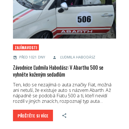
ZAJÍMAVOSTI
PŘED 1021 DNY
ĽUDMILA HABODÁSZ
Závodnice Ľudmila Habodász: V Abarthu 500 se
vyhněte koženým sedadlům
Ten, kdo se nezajímá o auta značky Fiat, možná
ani netuší, že existuje auto s názvem Abarth. Až
nápadně se podobá Fiatu 500 a ti, kteří nevidí
rozdíl v jiných znacích, rozpoznají typ auta…
PŘEČTĚTE SI VÍCE