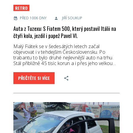
RETRO
PŘED 1006 DNY
JIŘÍ SOUKUP
Auta z Tuzexu: S Fiatem 500, který postavil Itálii na
čtyři kola, jezdil i papež Pavel VI.
Malý Fiátek se v šedesátých letech začal
objevovat i v tehdejším Československu. Po
trabantu to bylo druhé nejlevnější auto na trhu.
Stál přibližně 45 tisíc korun a i přes jeho velkou…
PŘEČTĚTE SI VÍCE