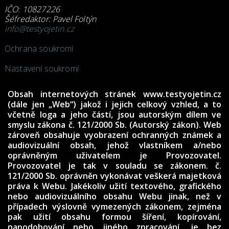
IČO: 10827226
Šéfredaktor: Pavel Foltýn
info@testyojetin.cz
Ochrana soukromí
Nastavení soukromí
Obsah internetových stránek www.testyojetin.cz
(dále jen „Web“) jakož i jejich celkový vzhled, a to
včetně loga a jeho částí, jsou autorským dílem ve
smyslu zákona č. 121/2000 Sb. (Autorský zákon). Web
zároveň obsahuje vyobrazení ochranných známek a
audiovizuální obsah, jehož vlastníkem a/nebo
oprávněným uživatelem je Provozovatel.
Provozovatel je tak v souladu se zákonem. č.
121/2000 Sb. oprávněn vykonávat veškerá majetková
práva k Webu. Jakékoliv užití textového, grafického
nebo audiovizuálního obsahu Webu jinak, než v
případech výslovně vymezených zákonem, zejména
pak užití obsahu formou šíření, kopírování,
napodobování nebo jiného zpracování, je bez