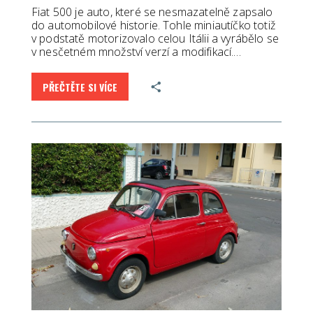
Fiat 500 je auto, které se nesmazatelně zapsalo
do automobilové historie. Tohle miniautíčko totiž
v podstatě motorizovalo celou Itálii a vyrábělo se
v nesčetném množství verzí a modifikací.…
PŘEČTĚTE SI VÍCE