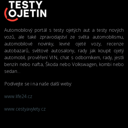
Automobilový portál s testy ojetých aut a testy nových
vozů, ale také zpravodajství ze světa automobilismu,
automobilové novinky, levné ojeté vozy, recenze
autobazarů, světové autosalony, rady jak koupit ojetý
automobil, prověření VIN, chat s odborníkem, rady, jestli
benzín nebo nafta, Škoda nebo Volkswagen, kombi nebo
sedan…
Podívejte se i na naše další weby:
www.life24.cz
www.cestyavylety.cz