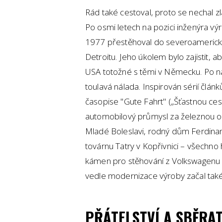
Rád také cestoval, proto se nechal z
Po osmi letech na pozici inženýra v
1977 přestěhoval do severoamerické
Detroitu. Jeho úkolem bylo zajistit, a
USA totožné s těmi v Německu. Po n
toulavá nálada. Inspirován sérií člán
časopise "Gute Fahrt" („Šťastnou ces
automobilový průmysl za železnou op
Mladé Boleslavi, rodný dům Ferdinan
továrnu Tatry v Kopřivnici – všechno 
kámen pro stěhování z Volkswagenu
vedle modernizace výroby začal také
PŘÁTELSTVÍ A SBĚRA