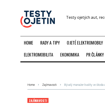
Testy ojetých aut, re
HOME
RADY A TIPY
OJETÉ ELEKTROMOBILY
ELEKTROMOBILITA
EKONOMIKA
PR ČLÁNKY
Home
Zajímavosti
Bývalý manažer kvality ve škoda au
ZAJÍMAVOSTI