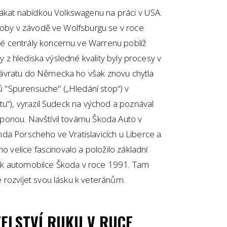
lákat nabídkou Volkswagenu na práci v USA.
ýroby v závodě ve Wolfsburgu se v roce
 centrály koncernu ve Warrenu poblíž
by z hlediska výsledné kvality byly procesy v
ávratu do Německa ho však znovu chytla
ků "Spurensuche" („Hledání stop“) v
tu“), vyrazil Sudeck na východ a poznával
onou. Navštívil továrnu Škoda Auto v
da Porscheho ve Vratislavicích u Liberce a
ho velice fascinovalo a položilo základní
 k automobilce Škoda v roce 1991. Tam
 rozvíjet svou lásku k veteránům.
TELSTVÍ RUKU V RUCE