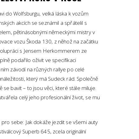
avi do Wolfsburgu, velká láska k vozům
ských akcích se seznámil a spřátelil s
lem, pětinásobnými německými mistry v
enovace vozu Škoda 130, z něhož na začátku
 spolupráci s Jensem Herkommerem ze
ně podařilo oživit ve specifikaci
ním závodí na různých rallye po celé
náležitosti, který má Sudeck rád. Společně
e bavit – to jsou věci, které stále miluje.
utvářela celý jeho profesionální život, se mu
 pro sebe: Jak dokáže jezdit se všemi auty
estiválcový Superb 645, zcela originální