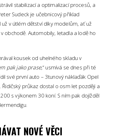
 strávil stabilizací a optimalizací procesů, a
 Peter Sudeck je učebnicový příklad
l už v útlém dětství díky modelům, ať už
obchodě. Automobily, letadla a lodě ho
 hrával kousek od uhelného skladu v
sem pak jako prase
,“ usmívá se dnes při té
dil své první auto – 3tunový náklaďák Opel
. Řidičský průkaz dostal o osm let později a
200 s výkonem 30 koní. S ním pak dojížděl
edermendigu.
NÁVAT NOVÉ VĚCI