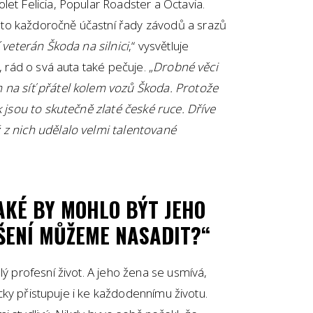
let Felicia, Popular Roadster a Octavia.
to každoročně účastní řady závodů a srazů
í veterán Škoda na silnici
,“ vysvětluje
, rád o svá auta také pečuje. „
Drobné věci
 na síť přátel kolem vozů Škoda. Protože
k jsou to skutečně zlaté české ruce. Dříve
 z nich udělalo velmi talentované
AKÉ BY MOHLO BÝT JEHO
ŠENÍ MŮŽEME NASADIT?“
lý profesní život. A jeho žena se usmívá,
ticky přistupuje i ke každodennímu životu.