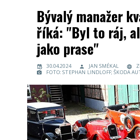
Bývalý manažer kv
říká: "Byl to ráj, 
jako prase"
30.04.2024
JAN SMÉKAL
Z
FOTO: STEPHAN LINDLOFF; ŠKODA A