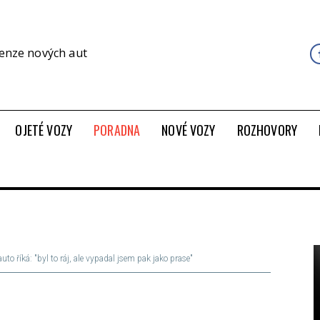
cenze nových aut
OJETÉ VOZY
PORADNA
NOVÉ VOZY
ROZHOVORY
to říká: "byl to ráj, ale vypadal jsem pak jako prase"