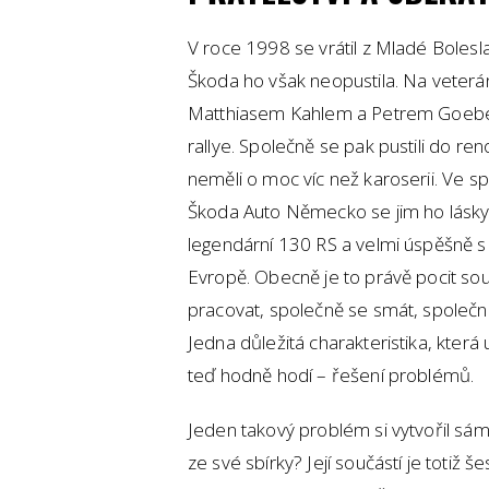
V roce 1998 se vrátil z Mladé Bolesl
Škoda ho však neopustila. Na veterán
Matthiasem Kahlem a Petrem Goebe
rallye. Společně se pak pustili do r
neměli o moc víc než karoserii. Ve
Škoda Auto Německo se jim ho láskypl
legendární 130 RS a velmi úspěšně s 
Evropě. Obecně je to právě pocit sou
pracovat, společně se smát, společně s
Jedna důležitá charakteristika, která 
teď hodně hodí – řešení problémů.
Jeden takový problém si vytvořil sám
ze své sbírky? Její součástí je totiž š