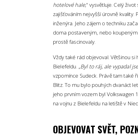
hotelové hale
,“ vysvětluje. Celý život
zajišťováním nejvyšší úrovně kvality.
inženýra. Jeho zájem o techniku zača
doma postaveným, nebo koupeným v 
prostě fascinovaly.
Vždy také rád objevoval. Většinou si
Bielefeldu. „
Byl to ráj, ale vypadal j
vzpomínce Sudeck. Právě tam také ří
Blitz. To mu bylo pouhých dvanáct let
jeho prvním vozem byl Volkswagen 1
na vojnu z Bielefeldu na letiště v Ni
OBJEVOVAT SVĚT, POZ