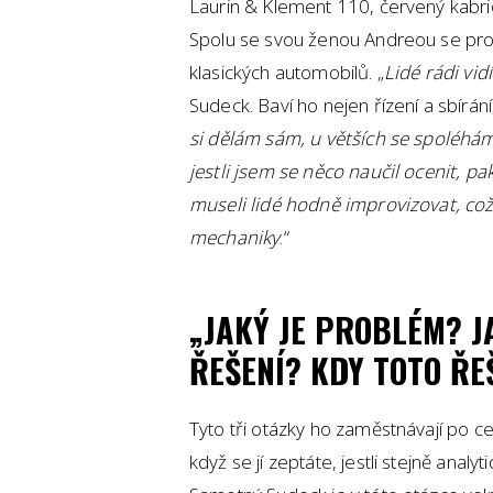
Laurin & Klement 110, červený kabrio
Spolu se svou ženou Andreou se pro
klasických automobilů. „
Lidé rádi vid
Sudeck. Baví ho nejen řízení a sbírání
si dělám sám, u větších se spoléhám
jestli jsem se něco naučil ocenit, pa
museli lidé hodně improvizovat, což
mechaniky
.“
„JAKÝ JE PROBLÉM? J
ŘEŠENÍ? KDY TOTO ŘE
Tyto tři otázky ho zaměstnávají po ce
když se jí zeptáte, jestli stejně analy