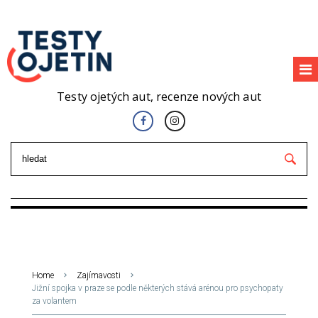
Testy ojetých aut, recenze nových aut
Home
Zajímavosti
Jižní spojka v praze se podle některých stává arénou pro psychopaty
za volantem