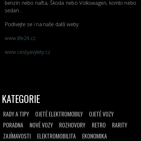
benzín nebo nafta, Škoda nebo Volkswagen, kombi nebo
sedan…
Podívejte se i na naše další weby:
www.life24.cz
www.cestyavylety.cz
KATEGORIE
RADY A TIPY
OJETÉ ELEKTROMOBILY
OJETÉ VOZY
PORADNA
NOVÉ VOZY
ROZHOVORY
RETRO
RARITY
ZAJÍMAVOSTI
ELEKTROMOBILITA
EKONOMIKA