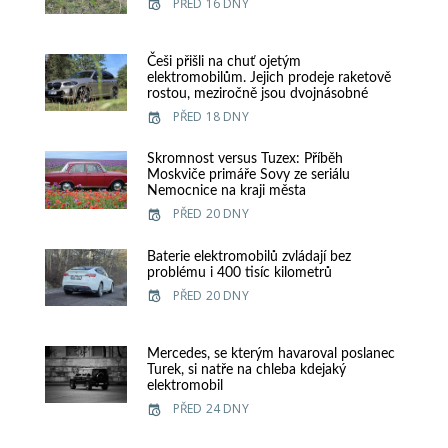
PŘED 16 DNY
Češi přišli na chuť ojetým
elektromobilům. Jejich prodeje raketově
rostou, meziročně jsou dvojnásobné
PŘED 18 DNY
Skromnost versus Tuzex: Příběh
Moskviče primáře Sovy ze seriálu
Nemocnice na kraji města
PŘED 20 DNY
Baterie elektromobilů zvládají bez
problému i 400 tisíc kilometrů
PŘED 20 DNY
Mercedes, se kterým havaroval poslanec
Turek, si natře na chleba kdejaký
elektromobil
PŘED 24 DNY