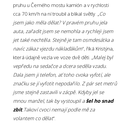
pruhu u Černého mostu kamión a v rychlosti
cca 70 km/h na ní troubil a blikal světly. „
Co
jsem jako měla dělat? V pravém pruhu jela
auta, zařadit jsem se nemohla a rychleji jsem
jet také nechtěla. Stejně je tam osmdesátka a
navíc zákaz vjezdu náklaďákům
“, říká Kristýna,
která údajně vezla ve voze dvě děti. „
Malej byl
vepředu na sedačce a dcera seděla vzadu.
Dala jsem ji telefon, ať toho cvoka vyfotí, ale
značku se jí vyfotit nepodařilo. Z pár set metrů
jsme stejně zastavili v zácpě. Kdyby jel se
mnou manžel, tak by vystoupil a
šel ho snad
zbít
.Takoví cvoci nemají podle mě za
volantem co dělat
“.