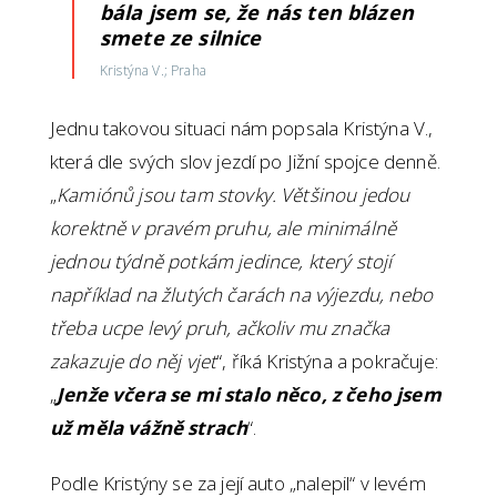
bála jsem se, že nás ten blázen
smete ze silnice
Kristýna V.; Praha
Jednu takovou situaci nám popsala Kristýna V.,
která dle svých slov jezdí po Jižní spojce denně.
„
Kamiónů jsou tam stovky. Většinou jedou
korektně v pravém pruhu, ale minimálně
jednou týdně potkám jedince, který stojí
například na žlutých čarách na výjezdu, nebo
třeba ucpe levý pruh, ačkoliv mu značka
zakazuje do něj vjet
“, říká Kristýna a pokračuje:
„
Jenže včera se mi stalo něco, z čeho jsem
už měla vážně strach
“.
Podle Kristýny se za její auto „nalepil“ v levém