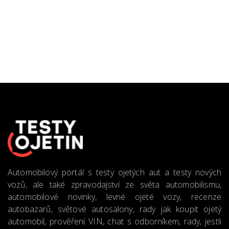
Automobilový portál s testy ojetých aut a testy nových
vozů, ale také zpravodajství ze světa automobilismu,
automobilové novinky, levné ojeté vozy, recenze
autobazarů, světové autosalony, rady jak koupit ojetý
automobil, prověření VIN, chat s odborníkem, rady, jestli