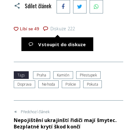
Facebook
Twitter
WhatsApp
Sdílet článek
Diskuze
222
Vstoupit do diskuze
Tags
Praha
Kamión
Přestupek
Doprava
Nehoda
Policie
Pokuta
Předchozí článek
Nepojištění ukrajinští řidiči mají šmytec.
Bezplatné krytí škod končí