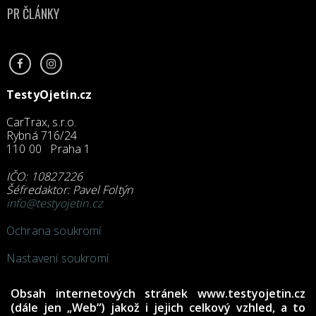
PR ČLÁNKY
TestyOjetin.cz
CarTrax, s.r.o.
Rybná 716/24
110 00 Praha 1
IČO: 10827226
Šéfredaktor: Pavel Foltýn
info@testyojetin.cz
Ochrana soukromí
Nastavení soukromí
Obsah internetových stránek www.testyojetin.cz
(dále jen „Web“) jakož i jejich celkový vzhled, a to