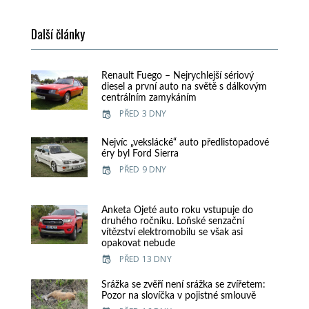
Další články
Renault Fuego – Nejrychlejší sériový
diesel a první auto na světě s dálkovým
centrálním zamykáním
PŘED 3 DNY
Nejvíc „vekslácké“ auto předlistopadové
éry byl Ford Sierra
PŘED 9 DNY
Anketa Ojeté auto roku vstupuje do
druhého ročníku. Loňské senzační
vítězství elektromobilu se však asi
opakovat nebude
PŘED 13 DNY
Srážka se zvěří není srážka se zvířetem:
Pozor na slovíčka v pojistné smlouvě