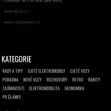
Podívejte se i na naše další weby:
www.life24.cz
www.cestyavylety.cz
KATEGORIE
RADY A TIPY
OJETÉ ELEKTROMOBILY
OJETÉ VOZY
PORADNA
NOVÉ VOZY
ROZHOVORY
RETRO
RARITY
ZAJÍMAVOSTI
ELEKTROMOBILITA
EKONOMIKA
PR ČLÁNKY