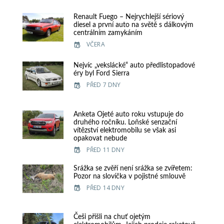
Renault Fuego – Nejrychlejší sériový
diesel a první auto na světě s dálkovým
centrálním zamykáním
VČERA
Nejvíc „vekslácké“ auto předlistopadové
éry byl Ford Sierra
PŘED 7 DNY
Anketa Ojeté auto roku vstupuje do
druhého ročníku. Loňské senzační
vítězství elektromobilu se však asi
opakovat nebude
PŘED 11 DNY
Srážka se zvěří není srážka se zvířetem:
Pozor na slovíčka v pojistné smlouvě
PŘED 14 DNY
Češi přišli na chuť ojetým