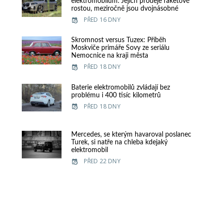
elektromobilům. Jejich prodeje raketově
rostou, meziročně jsou dvojnásobné
PŘED 16 DNY
Skromnost versus Tuzex: Příběh
Moskviče primáře Sovy ze seriálu
Nemocnice na kraji města
PŘED 18 DNY
Baterie elektromobilů zvládají bez
problému i 400 tisíc kilometrů
PŘED 18 DNY
Mercedes, se kterým havaroval poslanec
Turek, si natře na chleba kdejaký
elektromobil
PŘED 22 DNY