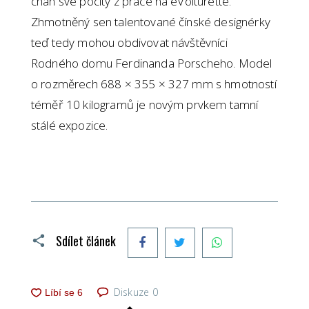
chan své pocity z práce na eVoiturette.
Zhmotněný sen talentované čínské designérky
teď tedy mohou obdivovat návštěvníci
Rodného domu Ferdinanda Porscheho. Model
o rozměrech 688 × 355 × 327 mm s hmotností
téměř 10 kilogramů je novým prvkem tamní
stálé expozice.
Facebook
Twitter
WhatsApp
Sdílet článek
Diskuze
0