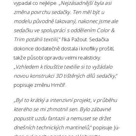
vypadal co nejlépe. „
Nejzásadnější byla asi
změna povrchu sedačky. Ten měl být u
modelu původně lakovaný, nakonec jsme ale
sedačku ve spolupráci s oddělením Color &
Trim potáhli textilií
,“ říká Pažout. Sedačka
dokonce dodatečně dostala i knoflíky prošití,
takže působí opravdu velmi realisticky.
„
Vzhledem k tloušťce textilie si to vyžádalo
novou konstrukci 3D tištěných dílů sedačky
,“
popisuje změnu Hrnčíř.
„Byl to krátký a intenzivní projekt, v průběhu
kterého se mi zhmotnil sen. Bylo zábavné
popustit uzdu fantazii a nemuset se držet
dnešních technických mantinelů
,“ popisuje Jü-