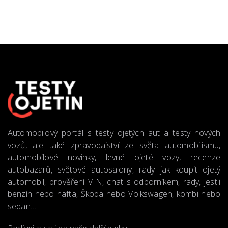
Automobilový portál s testy ojetých aut a testy nových
vozů, ale také zpravodajství ze světa automobilismu,
automobilové novinky, levné ojeté vozy, recenze
autobazarů, světové autosalony, rady jak koupit ojetý
automobil, prověření VIN, chat s odborníkem, rady, jestli
benzín nebo nafta, Škoda nebo Volkswagen, kombi nebo
sedan…