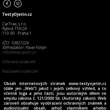
TestyOjetin.cz
CarTrax, s.r.o.
Rybná 716/24
110 00 Praha 1
IČO: 10827226
Šéfredaktor: Pavel Foltýn
info@testyojetin.cz
Ochrana soukromí
Nastavení soukromí
Obsah internetových stránek www.testyojetin.cz
(dále jen „Web“) jakož i jejich celkový vzhled, a to
včetně loga a jeho částí, jsou autorským dílem ve
smyslu zákona č. 121/2000 Sb. (Autorský zákon). Web
zároveň obsahuje vyobrazení ochranných známek a
audiovizuální obsah, jehož vlastníkem a/nebo