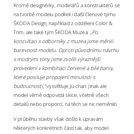
Kromě designérky, modelářů a konstruktérů se
na tvorbě modelu podíleli i další členové týmu
ŠKODA Design, například z oddělení Color &
Trim, ale také tým ŠKODA Muzea. „
Po
konzultaci s odborníky z muzea jsme měnili
barevnost modelu. Oproti původnímu návrhu
s modrými tóny jsme zvolili výraznější
provedení v kombinaci červené a bílé barvy,
které posiluje propojení minulosti s
budoucností,“
vysvětluje Jü-chan. Jinak ale
model věrně odpovídá skice, včetně všech
detailů nebo proporcí, na těch se nic neměnilo.
V průběhu stavby však došlo k úpravám
některých konkrétních částí tak, aby model