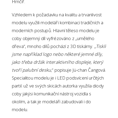
Hrnčíř.
Vzhledem k požadavku na kvalitu a trvanlivost
modelu využili modeláři kombinaci tradičních a
moderních postupů. Hlavní těleso modelu je
coby objemný díl vyfrézováno z „umělého
dřeva“, mnoho dílů pochází z 3D tiskárny. „
Tiskli
jsme například logo nebo některé jemné díly,
jako třeba držák interaktivního displeje, který
tvoří palubní desku
,“ popisuje Jü-chan Čangová.
Specialitou modelu je i LED podsvícení určitých
partií: už ve svých skicách autorka využila diody
coby jakýsi komunikační nástroj vozidla s
okolím, a tak je modeláři zabudovali i do
modelu.