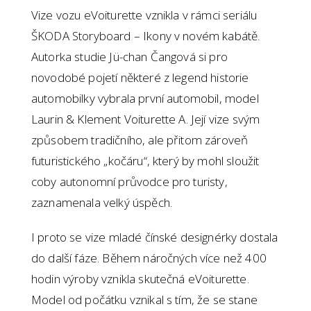
Vize vozu eVoiturette vznikla v rámci seriálu
ŠKODA Storyboard – Ikony v novém kabátě.
Autorka studie Jü-chan Čangová si pro
novodobé pojetí některé z legend historie
automobilky vybrala první automobil, model
Laurin & Klement Voiturette A. Její vize svým
způsobem tradičního, ale přitom zároveň
futuristického „kočáru“, který by mohl sloužit
coby autonomní průvodce pro turisty,
zaznamenala velký úspěch.
I proto se vize mladé čínské designérky dostala
do další fáze. Během náročných více než 400
hodin výroby vznikla skutečná eVoiturette.
Model od počátku vznikal s tím, že se stane