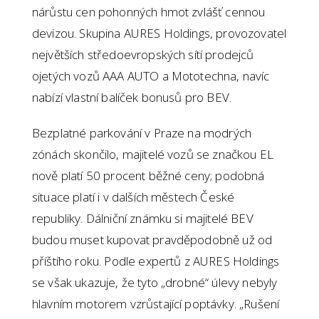
nárůstu cen pohonných hmot zvlášť cennou
devizou. Skupina AURES Holdings, provozovatel
největších středoevropských sítí prodejců
ojetých vozů AAA AUTO a Mototechna, navíc
nabízí vlastní balíček bonusů pro BEV.
Bezplatné parkování v Praze na modrých
zónách skončilo, majitelé vozů se značkou EL
nově platí 50 procent běžné ceny; podobná
situace platí i v dalších městech České
republiky. Dálniční známku si majitelé BEV
budou muset kupovat pravděpodobně už od
příštího roku. Podle expertů z AURES Holdings
se však ukazuje, že tyto „drobné“ úlevy nebyly
hlavním motorem vzrůstající poptávky. „Rušení