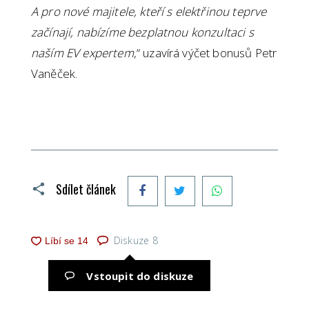
A pro nové majitele, kteří s elektřinou teprve
začínají, nabízíme bezplatnou konzultaci s
naším EV expertem
,“ uzavírá výčet bonusů Petr
Vaněček.
Facebook
Twitter
WhatsApp
Sdílet článek
Diskuze
8
Vstoupit do diskuze