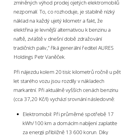
zmíněných výhod prodej ojetých elektromobilů
nezpomalí. To, co rozhoduje, je stabilně nízký
náklad na každý ujetý kilometr a fakt, že
elektřina je levnější alternativou k benzinu a
naftě, zvláště v dnešní době zdražování
tradičních paliv,“ říká generální ředitel AURES
Holdings Petr Vaněček.
Při nájezdu kolem 20 tisíc kilometrů ročně u pět
let starého vozu jsou rozdíly v nákladech
markantní. Při aktuálně vyšších cenách benzinu
(cca 37,20 Kč/l) vychází srovnání následovně:
Elektromobil: Při průměrné spotřebě 17
kWh/100 km a domácím nabíjení zaplatíte
za energii přibližně 13 600 korun. Díky