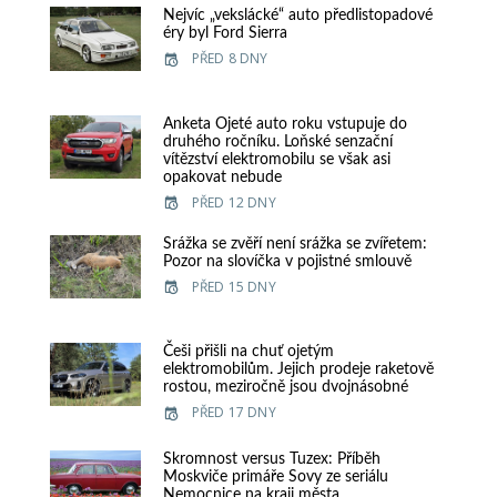
Nejvíc „vekslácké“ auto předlistopadové
éry byl Ford Sierra
PŘED 8 DNY
Anketa Ojeté auto roku vstupuje do
druhého ročníku. Loňské senzační
vítězství elektromobilu se však asi
opakovat nebude
PŘED 12 DNY
Srážka se zvěří není srážka se zvířetem:
Pozor na slovíčka v pojistné smlouvě
PŘED 15 DNY
Češi přišli na chuť ojetým
elektromobilům. Jejich prodeje raketově
rostou, meziročně jsou dvojnásobné
PŘED 17 DNY
Skromnost versus Tuzex: Příběh
Moskviče primáře Sovy ze seriálu
Nemocnice na kraji města