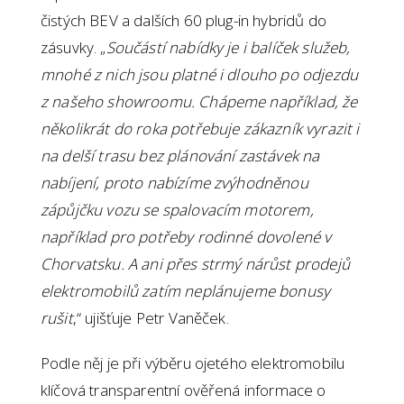
čistých BEV a dalších 60 plug-in hybridů do
zásuvky. „
Součástí nabídky je i balíček služeb,
mnohé z nich jsou platné i dlouho po odjezdu
z našeho showroomu. Chápeme například, že
několikrát do roka potřebuje zákazník vyrazit i
na delší trasu bez plánování zastávek na
nabíjení, proto nabízíme zvýhodněnou
zápůjčku vozu se spalovacím motorem,
například pro potřeby rodinné dovolené v
Chorvatsku. A ani přes strmý nárůst prodejů
elektromobilů zatím neplánujeme bonusy
rušit
,“ ujišťuje Petr Vaněček.
Podle něj je při výběru ojetého elektromobilu
klíčová transparentní ověřená informace o