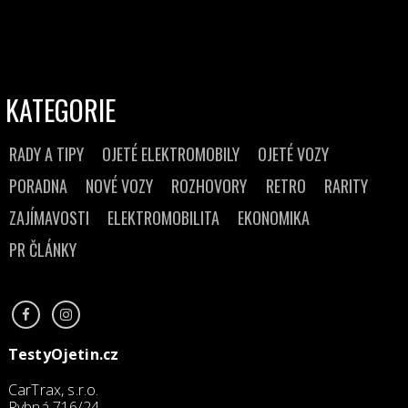
KATEGORIE
RADY A TIPY
OJETÉ ELEKTROMOBILY
OJETÉ VOZY
PORADNA
NOVÉ VOZY
ROZHOVORY
RETRO
RARITY
ZAJÍMAVOSTI
ELEKTROMOBILITA
EKONOMIKA
PR ČLÁNKY
TestyOjetin.cz
CarTrax, s.r.o.
Rybná 716/24