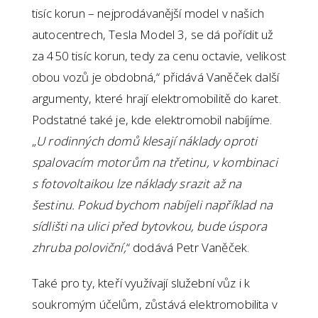
tisíc korun – nejprodávanější model v našich
autocentrech, Tesla Model 3, se dá pořídit už
za 450 tisíc korun, tedy za cenu octavie, velikost
obou vozů je obdobná,“ přidává Vaněček další
argumenty, které hrají elektromobilitě do karet.
Podstatné také je, kde elektromobil nabíjíme.
„
U rodinných domů klesají náklady oproti
spalovacím motorům na třetinu, v kombinaci
s fotovoltaikou lze náklady srazit až na
šestinu. Pokud bychom nabíjeli například na
sídlišti na ulici před bytovkou, bude úspora
zhruba poloviční,
“ dodává Petr Vaněček.
Také pro ty, kteří využívají služební vůz i k
soukromým účelům, zůstává elektromobilita v