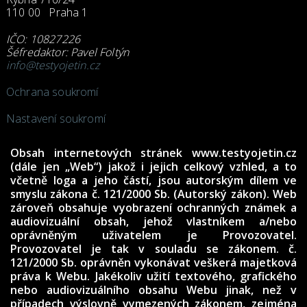
110 00 Praha 1
IČO: 10827226
Šéfredaktor: Pavel Foltýn
info@testyojetin.cz
Ochrana soukromí
Nastavení soukromí
Obsah internetových stránek www.testyojetin.cz
(dále jen „Web“) jakož i jejich celkový vzhled, a to
včetně loga a jeho částí, jsou autorským dílem ve
smyslu zákona č. 121/2000 Sb. (Autorský zákon). Web
zároveň obsahuje vyobrazení ochranných známek a
audiovizuální obsah, jehož vlastníkem a/nebo
oprávněným uživatelem je Provozovatel.
Provozovatel je tak v souladu se zákonem. č.
121/2000 Sb. oprávněn vykonávat veškerá majetková
práva k Webu. Jakékoliv užití textového, grafického
nebo audiovizuálního obsahu Webu jinak, než v
případech výslovně vymezených zákonem, zejména