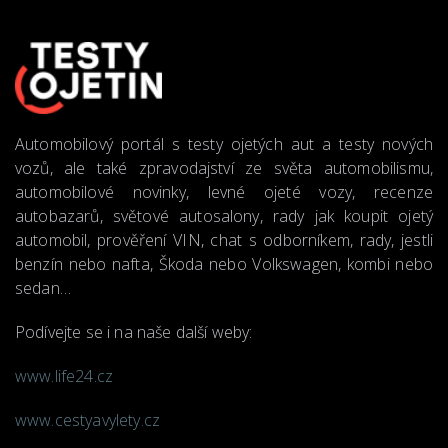
Automobilový portál s testy ojetých aut a testy nových
vozů, ale také zpravodajství ze světa automobilismu,
automobilové novinky, levné ojeté vozy, recenze
autobazarů, světové autosalony, rady jak koupit ojetý
automobil, prověření VIN, chat s odborníkem, rady, jestli
benzín nebo nafta, Škoda nebo Volkswagen, kombi nebo
sedan…
Podívejte se i na naše další weby:
www.life24.cz
www.cestyavylety.cz