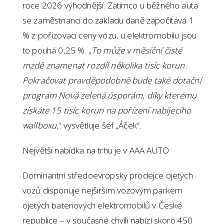
roce 2026 výhodnější. Zatímco u běžného auta
se zaměstnanci do základu daně započítává 1
% z pořizovací ceny vozu, u elektromobilu jsou
to pouhá 0,25 %. „
To může v měsíční čisté
mzdě znamenat rozdíl několika tisíc korun.
Pokračovat pravděpodobně bude také dotační
program Nová zelená úsporám, díky kterému
získáte 15 tisíc korun na pořízení nabíjecího
wallboxu
,“ vysvětluje šéf „Áček“.
Největší nabídka na trhu je v AAA AUTO
Dominantní středoevropský prodejce ojetých
vozů disponuje nejširším vozovým parkem
ojetých bateriových elektromobilů v České
republice – v současné chvíli nabízí skoro 450