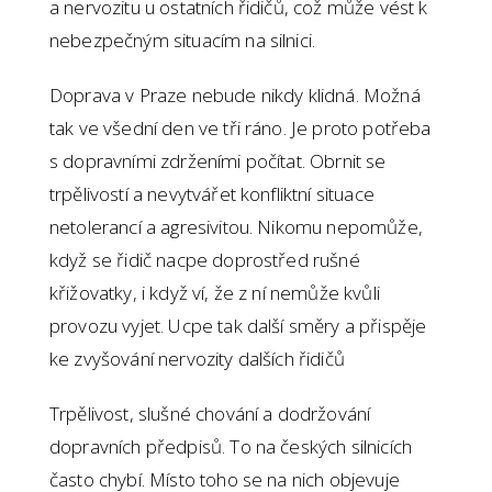
a nervozitu u ostatních řidičů, což může vést k
nebezpečným situacím na silnici.
Doprava v Praze nebude nikdy klidná. Možná
tak ve všední den ve tři ráno. Je proto potřeba
s dopravními zdrženími počítat. Obrnit se
trpělivostí a nevytvářet konfliktní situace
netolerancí a agresivitou. Nikomu nepomůže,
když se řidič nacpe doprostřed rušné
křižovatky, i když ví, že z ní nemůže kvůli
provozu vyjet. Ucpe tak další směry a přispěje
ke zvyšování nervozity dalších řidičů
Trpělivost, slušné chování a dodržování
dopravních předpisů. To na českých silnicích
často chybí. Místo toho se na nich objevuje