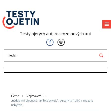
Testy ojetých aut, recenze nových aut
Home
Zajímavosti
„nedals mi přednost, tak tě zfackuju“. agresivita řidičů v praze je
nebývalá