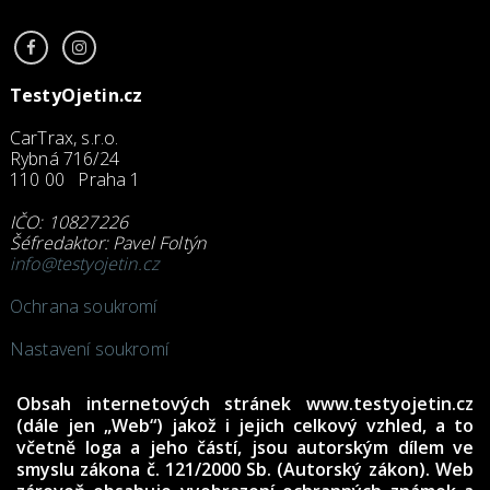
TestyOjetin.cz
CarTrax, s.r.o.
Rybná 716/24
110 00 Praha 1
IČO: 10827226
Šéfredaktor: Pavel Foltýn
info@testyojetin.cz
Ochrana soukromí
Nastavení soukromí
Obsah internetových stránek www.testyojetin.cz
(dále jen „Web“) jakož i jejich celkový vzhled, a to
včetně loga a jeho částí, jsou autorským dílem ve
smyslu zákona č. 121/2000 Sb. (Autorský zákon). Web