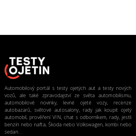
Automobilový portál s testy ojetých aut a testy nových
vozů, ale také zpravodajství ze světa automobilismu,
automobilové novinky, levné ojeté vozy, recenze
autobazarů, světové autosalony, rady jak koupit ojetý
automobil, prověření VIN, chat s odborníkem, rady, jestli
benzín nebo nafta, Škoda nebo Volkswagen, kombi nebo
sedan…