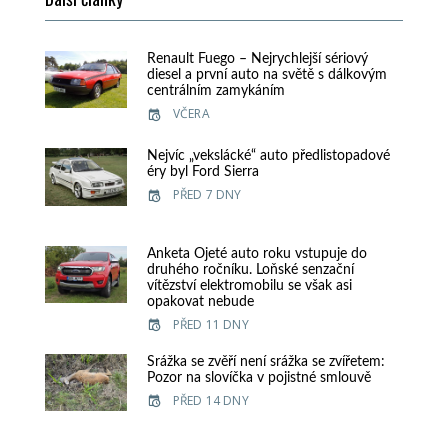
Renault Fuego – Nejrychlejší sériový
diesel a první auto na světě s dálkovým
centrálním zamykáním
VČERA
Nejvíc „vekslácké“ auto předlistopadové
éry byl Ford Sierra
PŘED 7 DNY
Anketa Ojeté auto roku vstupuje do
druhého ročníku. Loňské senzační
vítězství elektromobilu se však asi
opakovat nebude
PŘED 11 DNY
Srážka se zvěří není srážka se zvířetem:
Pozor na slovíčka v pojistné smlouvě
PŘED 14 DNY