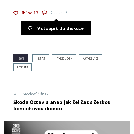
Diskuze
9
Vstoupit do diskuze
Tags
Praha
Přestupek
Agresivita
Pokuta
Předchozí článek
Škoda Octavia aneb jak šel čas s českou
kombíkovou ikonou