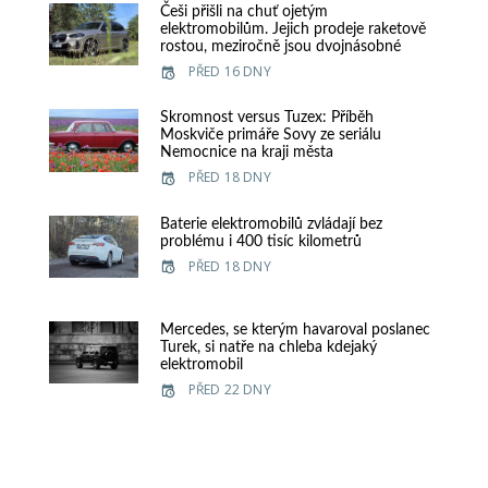
Češi přišli na chuť ojetým
elektromobilům. Jejich prodeje raketově
rostou, meziročně jsou dvojnásobné
PŘED 16 DNY
Skromnost versus Tuzex: Příběh
Moskviče primáře Sovy ze seriálu
Nemocnice na kraji města
PŘED 18 DNY
Baterie elektromobilů zvládají bez
problému i 400 tisíc kilometrů
PŘED 18 DNY
Mercedes, se kterým havaroval poslanec
Turek, si natře na chleba kdejaký
elektromobil
PŘED 22 DNY