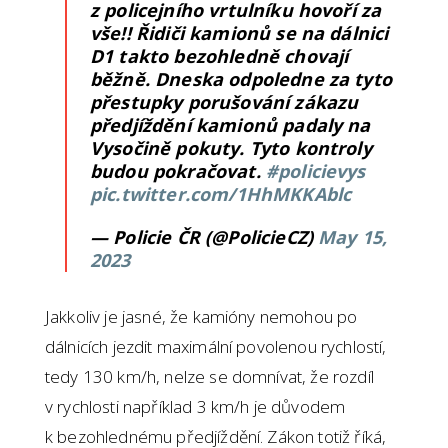
z policejního vrtulníku hovoří za
vše!! Řidiči kamionů se na dálnici
D1 takto bezohledně chovají
běžně. Dneska odpoledne za tyto
přestupky porušování zákazu
předjíždění kamionů padaly na
Vysočině pokuty. Tyto kontroly
budou pokračovat.
#policievys
pic.twitter.com/1HhMKKAblc
— Policie ČR (@PolicieCZ)
May 15,
2023
Jakkoliv je jasné, že kamióny nemohou po
dálnicích jezdit maximální povolenou rychlostí,
tedy 130 km/h, nelze se domnívat, že rozdíl
v rychlosti například 3 km/h je důvodem
k bezohlednému předjíždění. Zákon totiž říká,