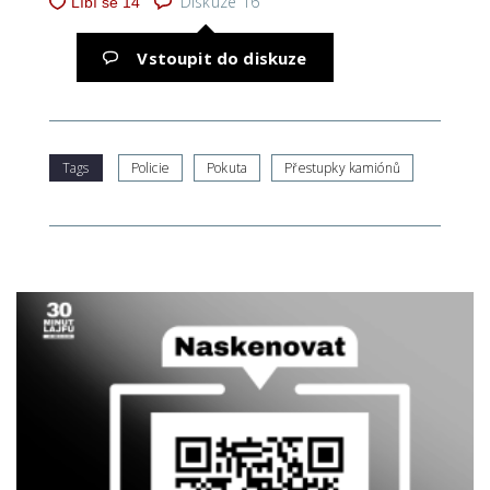
Diskuze
16
Vstoupit do diskuze
Tags
Policie
Pokuta
Přestupky kamiónů