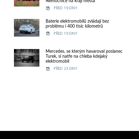
Nemocnice na kraji města
PŘED 19 DNY
Baterie elektromobilů zvládají bez
problému i 400 tisíc kilometrů
PŘED 19 DNY
Mercedes, se kterým havaroval poslanec
Turek, si natře na chleba kdejaký
elektromobil
PŘED 23 DNY