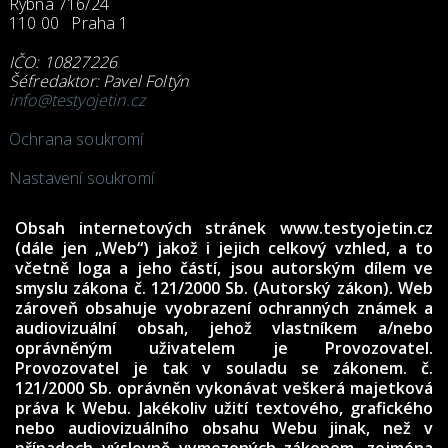
Rybná 716/24
110 00 Praha 1
IČO: 10827226
Šéfredaktor: Pavel Foltýn
info@testyojetin.cz
Ochrana soukromí
Nastavení soukromí
Obsah internetových stránek www.testyojetin.cz
(dále jen „Web“) jakož i jejich celkový vzhled, a to
včetně loga a jeho částí, jsou autorským dílem ve
smyslu zákona č. 121/2000 Sb. (Autorský zákon). Web
zároveň obsahuje vyobrazení ochranných známek a
audiovizuální obsah, jehož vlastníkem a/nebo
oprávněným uživatelem je Provozovatel.
Provozovatel je tak v souladu se zákonem. č.
121/2000 Sb. oprávněn vykonávat veškerá majetková
práva k Webu. Jakékoliv užití textového, grafického
nebo audiovizuálního obsahu Webu jinak, než v