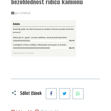
bezohlednost řidičů kamiónů
Jan Smékal
Facebook
Twitter
WhatsApp
Sdílet článek