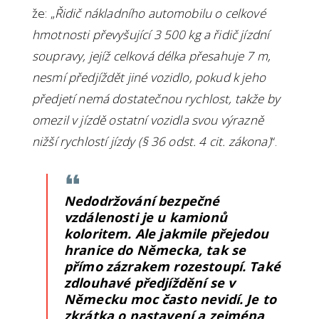
že: „
Řidič nákladního automobilu o celkové
hmotnosti převyšující 3 500 kg a řidič jízdní
soupravy, jejíž celková délka přesahuje 7 m,
nesmí předjíždět jiné vozidlo, pokud k jeho
předjetí nemá dostatečnou rychlost, takže by
omezil v jízdě ostatní vozidla svou výrazně
nižší rychlostí jízdy (§ 36 odst. 4 cit. zákona)
“.
Nedodržování bezpečné
vzdálenosti je u kamionů
koloritem. Ale jakmile přejedou
hranice do Německa, tak se
přímo zázrakem rozestoupí. Také
zdlouhavé předjíždění se v
Německu moc často nevidí. Je to
zkrátka o nastavení a zejména