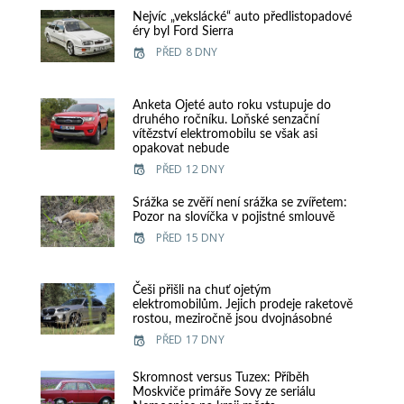
Nejvíc „vekslácké“ auto předlistopadové
éry byl Ford Sierra
PŘED 8 DNY
Anketa Ojeté auto roku vstupuje do
druhého ročníku. Loňské senzační
vítězství elektromobilu se však asi
opakovat nebude
PŘED 12 DNY
Srážka se zvěří není srážka se zvířetem:
Pozor na slovíčka v pojistné smlouvě
PŘED 15 DNY
Češi přišli na chuť ojetým
elektromobilům. Jejich prodeje raketově
rostou, meziročně jsou dvojnásobné
PŘED 17 DNY
Skromnost versus Tuzex: Příběh
Moskviče primáře Sovy ze seriálu