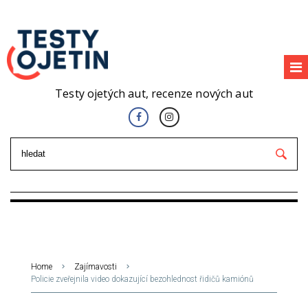
Testy ojetých aut, recenze nových aut
Home
Zajímavosti
Policie zveřejnila video dokazující bezohlednost řidičů kamiónů