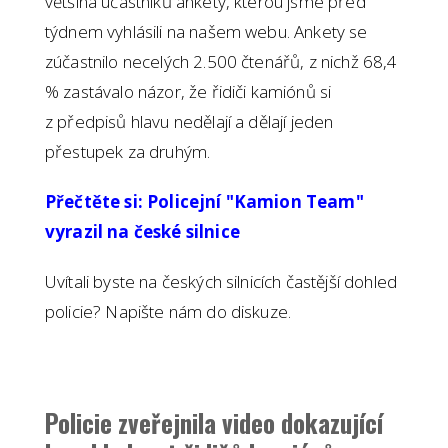
většina účastníků ankety, kterou jsme před
týdnem vyhlásili na našem webu. Ankety se
zúčastnilo necelých 2.500 čtenářů, z nichž 68,4
% zastávalo názor, že řidiči kamiónů si
z předpisů hlavu nedělají a dělají jeden
přestupek za druhým.
Přečtěte si: Policejní "Kamion Team"
vyrazil na české silnice
Uvítali byste na českých silnicích častější dohled
policie? Napište nám do diskuze.
Policie zveřejnila video dokazující