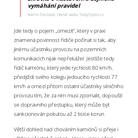
vymáhání pravidel
Martin Šimůnek; čtenář webu TestyOjetin.cz
Jde tedy o pojem „omezit“, který v praxi
znamená povinnost řidiče počínat si tak, aby
jinému účastníku provozu na pozemních
komunikacích nijak nepřekážel. Jestliže tedy
řidič kamiónu, který jede rychlostí 80 km/h,
předjíždí svého kolegu jedoucího rychlostí 77
km/h a omezí přitom ostatní účastníky silničního
provozu tím, že za ním musí zpomalit, dopouští
se dopravního přestupku, který může být
sankcionován pokutou až 2 tisíce korun.
Větší dohled nad chováním kamiónů si přeje i