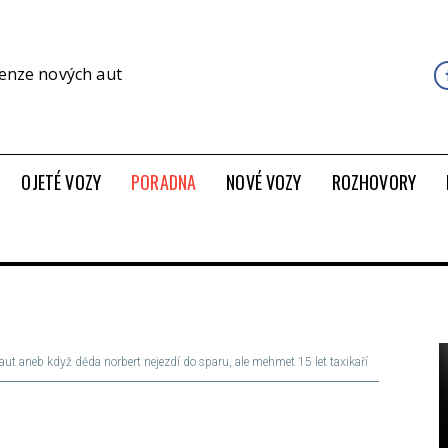
cenze nových aut
OJETÉ VOZY
PORADNA
NOVÉ VOZY
ROZHOVORY
ut aneb když děda norbert nejezdí do sparu, ale mehmet 15 let taxikaří