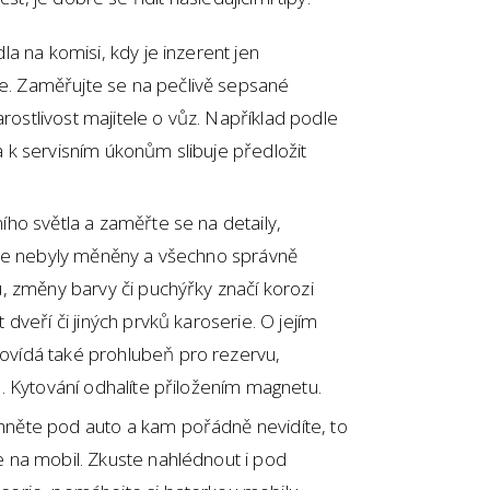
la na komisi, kdy je inzerent jen
. Zaměřujte se na pečlivě sepsané
tarostlivost majitele o vůz. Například podle
a k servisním úkonům slibuje předložit
ího světla a zaměřte se na detaily,
erie nebyly měněny a všechno správně
u, změny barvy či puchýřky značí korozi
 dveří či jiných prvků karoserie. O jejím
ovídá také prohlubeň pro rezervu,
u. Kytování odhalíte přiložením magnetu.
hněte pod auto a kam pořádně nevidíte, to
e na mobil. Zkuste nahlédnout i pod