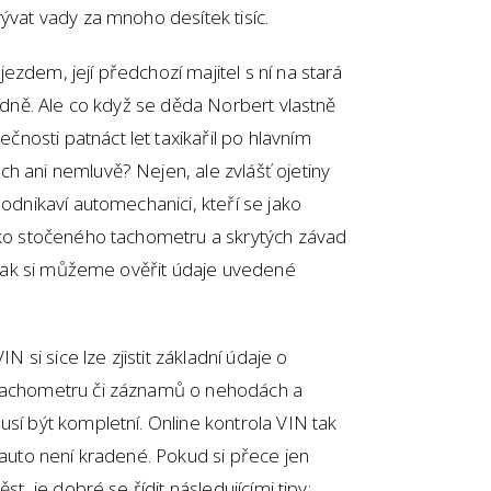
rývat vady za mnoho desítek tisíc.
zdem, její předchozí majitel s ní na stará
Vídně. Ale co když se děda Norbert vlastně
nosti patnáct let taxikařil po hlavním
h ani nemluvě? Nejen, ale zvlášť ojetiny
podnikaví automechanici, kteří se jako
ziko stočeného tachometru a skrytých závad
ě. Jak si můžeme ověřit údaje uvedené
IN si sice lze zjistit základní údaje o
 tachometru či záznamů o nehodách a
usí být kompletní. Online kontrola VIN tak
 auto není kradené. Pokud si přece jen
st, je dobré se řídit následujícími tipy: