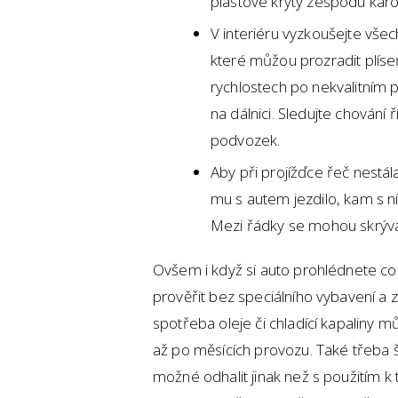
plastové kryty zespodu karo
V interiéru vyzkoušejte všec
které můžou prozradit plíseň.
rychlostech po nekvalitním p
na dálnici. Sledujte chování
podvozek.
Aby při projížďce řeč nestál
mu s autem jezdilo, kam s n
Mezi řádky se mohou skrýv
Ovšem i když si auto prohlédnete co 
prověřit bez speciálního vybavení a 
spotřeba oleje či chladící kapaliny m
až po měsících provozu. Také třeba 
možné odhalit jinak než s použitím k