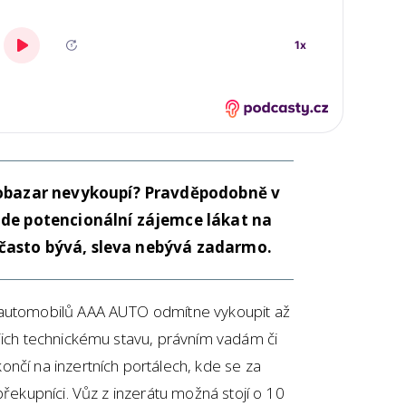
tobazar nevykoupí? Pravděpodobně v
ude potencionální zájemce lákat na
tě často bývá, sleva nebývá zadarmo.
 automobilů AAA AUTO odmítne vykoupit až
jich technickému stavu, právním vadám či
nčí na inzertních portálech, kde se za
překupníci. Vůz z inzerátu možná stojí o 10