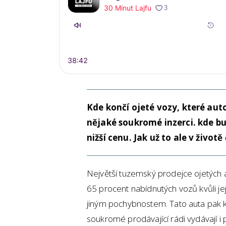
Kde končí ojeté vozy, které au
nějaké soukromé inzerci. kde b
nižší cenu. Jak už to ale v živo
Největší tuzemský prodejce ojetých
65 procent nabídnutých vozů kvůli je
jiným pochybnostem. Tato auta pak ko
soukromé prodávající rádi vydávají i 