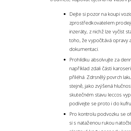
Dejte si pozor na koupi vozid
zprostředkovatelem prodeje
inzeráty, z nichž lze vyčíst s
toho, že vypočítává opravy 
dokumentaci.
Prohlídku absolvujte za denn
například zdali části karos
přiléhá. Zdrsnělý povrch lak
stejně, jako zvýšená hlučnost
skutečném stavu leccos vyp
podívejte se proto i do kufr
Pro kontrolu podvozku se o
si s nataženou rukou natočt