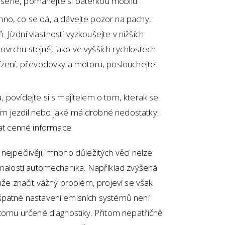
serie, pomáhejte si baterkou mobilu.
hno, co se dá, a dávejte pozor na pachy,
 Jízdní vlastnosti vyzkoušejte v nižších
ovrchu stejně, jako ve vyšších rychlostech
 řízení, převodovky a motoru, poslouchejte
a, povídejte si s majitelem o tom, kterak se
ím jezdil nebo jaké má drobné nedostatky.
at cenné informace.
nejpečlivěji, mnoho důležitých věcí nelze
znalostí automechanika. Například zvýšená
ůže značit vážný problém, projeví se však
špatné nastavení emisních systémů není
 tomu určené diagnostiky. Přitom nepatřičně