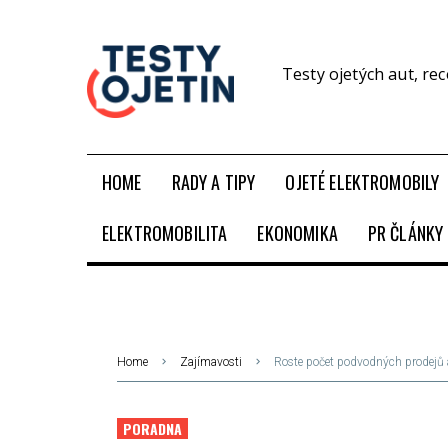
Testy ojetých aut, re
HOME
RADY A TIPY
OJETÉ ELEKTROMOBILY
ELEKTROMOBILITA
EKONOMIKA
PR ČLÁNKY
Home
Zajímavosti
Roste počet podvodných prodejů a
PORADNA