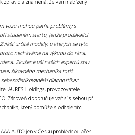
ek zpravidla znamená, že vám nabízený
em vozu mohou patřit problémy s
 při studeném startu, jenže prodávající
Zvlášť určité modely, u kterých se tyto
TO proto necháváme na výkupu do rána,
udena. Zkušené uši našich expertů stav
ale, šikovného mechanika totiž
sebesofistikovanější diagnostika,“
ditel AURES Holdings, provozovatele
O. Zároveň doporučuje vzít si s sebou při
mechanika, který pomůže s odhalením
er AAA AUTO jen v Česku prohlédnou přes