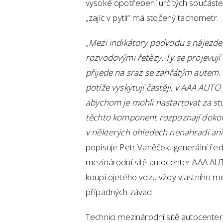
vysoké opotřebení určitých součást
„zajíc v pytli“ má stočený tachometr.
„Mezi indikátory podvodu s nájezd
rozvodovými řetězy. Ty se projevují
přijede na sraz se zahřátým autem. 
potíže vyskytují častěji, v AAA AU
abychom je mohli nastartovat za st
těchto komponent rozpoznají dokon
v některých ohledech nenahradí ani 
popisuje Petr Vaněček, generální ře
mezinárodní sítě autocenter AAA AUT
koupi ojetého vozu vždy vlastního 
případných závad.
Technici mezinárodní sítě autocent