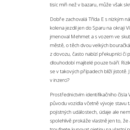
tisíc míň než v bazaru, může však sk
Dobře zachovalá Třída E s nízkým náje
kolena jezdil jen do Sparu na okraji 
jmenoval Mehmet a s vozem ve skuteč
městě, o těch dvou velkých bouračkác
z dovozu, často nabízí překupníci či 
dlouhodobí majitelé pouze tváří. Ri
se v takových případech blíží jistot
v inzerci?
Prostřednictvím identifikačního čísla V
původu vozidla včetně vývoje stavu
pojistných událostech, údaje ale nem
spolehlivě prokáže vlastně jen to, že
troufnete kupovat ojetinu na vlastní pě