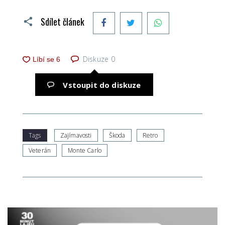
Facebook
Twitter
WhatsApp
Sdílet článek
Diskuze
0
Vstoupit do diskuze
Tags
Zajímavosti
Škoda
Retro
Veterán
Monte Carlo