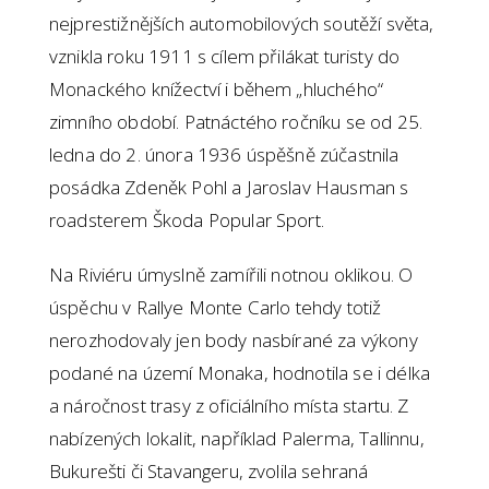
nejprestižnějších automobilových soutěží světa,
vznikla roku 1911 s cílem přilákat turisty do
Monackého knížectví i během „hluchého“
zimního období. Patnáctého ročníku se od 25.
ledna do 2. února 1936 úspěšně zúčastnila
posádka Zdeněk Pohl a Jaroslav Hausman s
roadsterem Škoda Popular Sport.
Na Riviéru úmyslně zamířili notnou oklikou. O
úspěchu v Rallye Monte Carlo tehdy totiž
nerozhodovaly jen body nasbírané za výkony
podané na území Monaka, hodnotila se i délka
a náročnost trasy z oficiálního místa startu. Z
nabízených lokalit, například Palerma, Tallinnu,
Bukurešti či Stavangeru, zvolila sehraná