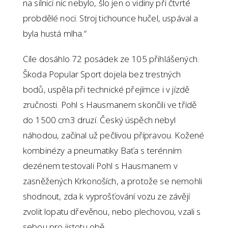
na silnici nic nebylo, šlo jen o vidiny při čtvrté
probdělé noci. Stroj tichounce hučel, uspával a
byla hustá mlha.“
Cíle dosáhlo 72 posádek ze 105 přihlášených.
Škoda Popular Sport dojela bez trestných
bodů, uspěla při technické přejímce i v jízdě
zručnosti. Pohl s Hausmanem skončili ve třídě
do 1500 cm3 druzí. Český úspěch nebyl
náhodou, začínal už pečlivou přípravou. Kožené
kombinézy a pneumatiky Baťa s terénním
dezénem testovali Pohl s Hausmanem v
zasněžených Krkonoších, a protože se nemohli
shodnout, zda k vyprošťování vozu ze závějí
zvolit lopatu dřevěnou, nebo plechovou, vzali s
sebou pro jistotu obě.