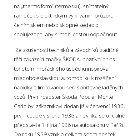
na „thermoform“ (termosku), snímatelný
rámeček s elektrickým vyhříváním průzoru
čelním sklem nebo sklopné sedadlo
spolujezdce, aby si mohl cestou odpočinout.
Ze zkušeností techniků a závodníků tradičně
těží zákazníci značky ŠKODA, pozitivní ohlas
tohoto mimořádného úspěchu inspiroval
mladoboleslavskou automobilku k rozšíření
nabídky o limitovanou sérii sportovně laděných
vozů. První roadster Škoda Popular Monte
Carlo byl zákazníkovi dodán již v červenci 1936,
první coupé v srpnu 1936 a novinka se oficiálně
představila 1. října 1936 na autosalonu v Paříži.
Do roku 1939 vzniklo celkem sedm desítek