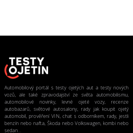
Automobilový portál s testy ojetých aut a testy nových
vozů, ale také zpravodajství ze světa automobilismu,
automobilové novinky, levné ojeté vozy, recenze
autobazarů, světové autosalony, rady jak koupit ojetý
automobil, prověření VIN, chat s odborníkem, rady, jestli
benzín nebo nafta, Škoda nebo Volkswagen, kombi nebo
sedan…