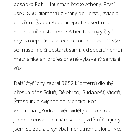
posádka Pohl–Hausman řecké Athény. První
úsek, 850 kilometrů z Prahy do Terstu, zvládla
otevřená Škoda Popular Sport za sedmnáct
hodin, a před startem z Athén tak zbyly čtyři
dny na odpočinek a technickou přípravu. O vše
se museli řidiči postarat sami, k dispozici neměli
mechanika ani profesionálně vybavený servisní
vůz.
Další čtyři dny zabral 3852 kilometrů dlouhý
přesun přes Soluň, Bělehrad, Budapešť, Vídeň,
Štrasburk a Avignon do Monaka. Pohl
vzpomínal: „Podivné věci viděl jsem cestou,
jednou couval proti nám v plné jízdě kůň a jindy
jsem se zoufale vyhýbal mohutnému slonu. Ne,