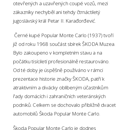
otevřených a uzavřených coupé vozů, mezi
zákazníky nechyběl ani tehdy čtrnáctiletý
jugoslávský král Petar II. Karađorđević.
Černé kupé Popular Monte Carlo (1937) tvoří
již od roku 1968 součást sbírek ŠKODA Muzea.
Bylo zakoupeno v kompletním stavu a na
počátku tisíciletí profesionálně restaurováno.
Od té doby je úspěšně používáno v rámci
prezentace historie značky ŠKODA, patří k
atraktivním a divácky oblíbeným účastníkům
řady domácích i zahraničních veteránských
podniků. Celkem se dochovalo přibližně dvacet
automobilů Škoda Popular Monte Carlo.
Škoda Popular Monte Carlo je dodnes