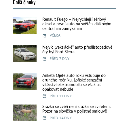
Další články
Renault Fuego – Nejrychlejší sériový
diesel a první auto na světě s dálkovým
centrálním zamykáním
VČERA
Nejvíc „vekslácké“ auto předlistopadové
éry byl Ford Sierra
PŘED 7 DNY
Anketa Ojeté auto roku vstupuje do
druhého ročníku. Loňské senzační
vítězství elektromobilu se však asi
opakovat nebude
PŘED 11 DNY
Srážka se zvěří není srážka se zvířetem:
Pozor na slovíčka v pojistné smlouvě
PŘED 14 DNY