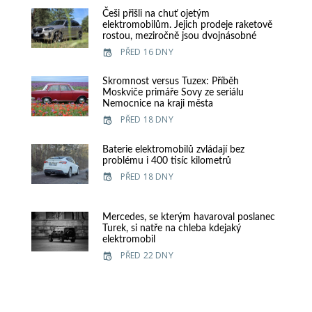
Češi přišli na chuť ojetým
elektromobilům. Jejich prodeje raketově
rostou, meziročně jsou dvojnásobné
PŘED 16 DNY
Skromnost versus Tuzex: Příběh
Moskviče primáře Sovy ze seriálu
Nemocnice na kraji města
PŘED 18 DNY
Baterie elektromobilů zvládají bez
problému i 400 tisíc kilometrů
PŘED 18 DNY
Mercedes, se kterým havaroval poslanec
Turek, si natře na chleba kdejaký
elektromobil
PŘED 22 DNY