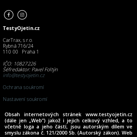
TestyOjetin.cz
CarTrax, s.r.o.
Rybná 716/24
110 00 Praha 1
IČO: 10827226
Šéfredaktor: Pavel Foltýn
info@testyojetin.cz
Ochrana soukromí
Nastavení soukromí
Obsah internetových stránek www.testyojetin.cz
(dále jen „Web“) jakož i jejich celkový vzhled, a to
včetně loga a jeho částí, jsou autorským dílem ve
smyslu zákona č. 121/2000 Sb. (Autorský zákon). Web