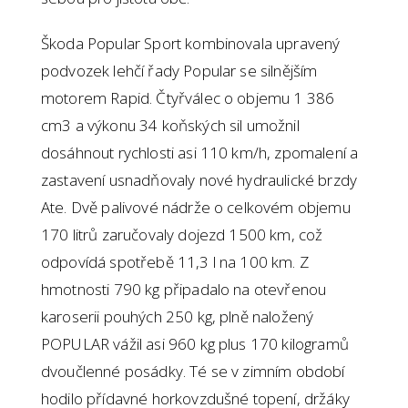
Škoda Popular Sport kombinovala upravený
podvozek lehčí řady Popular se silnějším
motorem Rapid. Čtyřválec o objemu 1 386
cm3 a výkonu 34 koňských sil umožnil
dosáhnout rychlosti asi 110 km/h, zpomalení a
zastavení usnadňovaly nové hydraulické brzdy
Ate. Dvě palivové nádrže o celkovém objemu
170 litrů zaručovaly dojezd 1500 km, což
odpovídá spotřebě 11,3 l na 100 km. Z
hmotnosti 790 kg připadalo na otevřenou
karoserii pouhých 250 kg, plně naložený
POPULAR vážil asi 960 kg plus 170 kilogramů
dvoučlenné posádky. Té se v zimním období
hodilo přídavné horkovzdušné topení, držáky