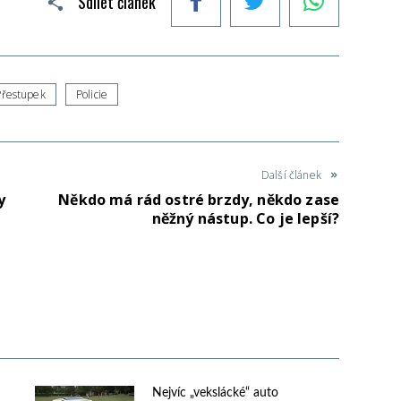
Sdílet článek
Přestupek
Policie
Další článek
y
Někdo má rád ostré brzdy, někdo zase
něžný nástup. Co je lepší?
Nejvíc „vekslácké“ auto