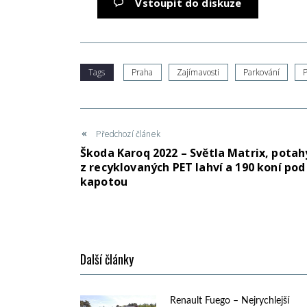
Vstoupit do diskuze
Tags
Praha
Zajímavosti
Parkování
Předchozí článek
Škoda Karoq 2022 – Světla Matrix, potah
z recyklovaných PET lahví a 190 koní pod
kapotou
Další články
Renault Fuego – Nejrychlejší