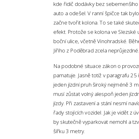
kde řidič dodávky bez sebemenšího z
auto a odešel. V ranní špičce tak by
začne tvořit kolona. To se také skute
efekt. Protože se kolona ve Slezské u
boční ulice, včetně Vinohradské. Běh
Jiřího z Poděbrad zcela neprůjezdné
Na podobné situace zákon o provozu
pamatuje. Jasně totiž v paragrafu 25 
jeden jízdní pruh široký nejméně 3 m
musí zůstat volný alespoň jeden jíz
jízdy. Při zastavení a stání nesmí nav
řady stojících vozidel. Jak je vidět z
by skutečně vyparkovat nemohl a tz
šířku 3 metry.