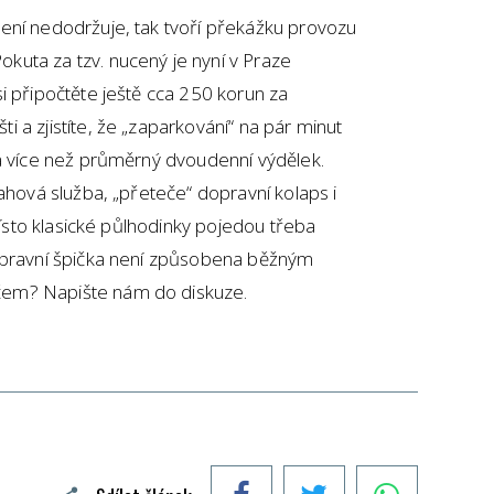
ení nedodržuje, tak tvoří překážku provozu
uta za tzv. nucený je nyní v Praze
i připočtěte ještě cca 250 korun za
 a zjistíte, že „zaparkování“ na pár minut
na více než průměrný dvoudenní výdělek.
ahová služba, „přeteče“ dopravní kolaps i
 místo klasické půlhodinky pojedou třeba
dopravní špička není způsobena běžným
em? Napište nám do diskuze.
Facebook
Twitter
WhatsApp