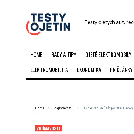
Testy ojetých aut, re
HOME
RADY A TIPY
OJETÉ ELEKTROMOBILY
ELEKTROMOBILITA
EKONOMIKA
PR ČLÁNKY
Home
Zajímavosti
Takhle vznikají zácpy. stačí jeden
ZAJÍMAVOSTI