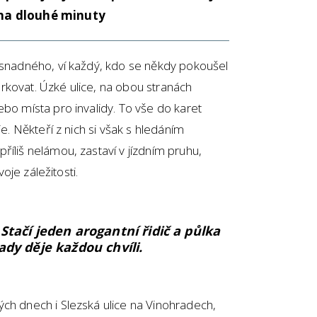
c na dlouhé minuty
c snadného, ví každý, kdo se někdy pokoušel
rkovat. Úzké ulice, na obou stranách
ebo místa pro invalidy. To vše do karet
je. Někteří z nich si však s hledáním
říliš nelámou, zastaví v jízdním pruhu,
voje záležitosti.
 Stačí jeden arogantní řidič a půlka
tady děje každou chvíli.
ch dnech i Slezská ulice na Vinohradech,