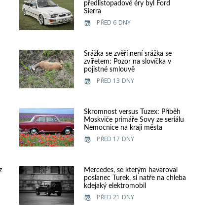
předlistopadové éry byl Ford
Sierra
PŘED 6 DNY
e
Srážka se zvěří není srážka se
zvířetem: Pozor na slovíčka v
pojistné smlouvě
PŘED 13 DNY
Skromnost versus Tuzex: Příběh
Moskviče primáře Sovy ze seriálu
Nemocnice na kraji města
PŘED 17 DNY
z
Mercedes, se kterým havaroval
poslanec Turek, si natře na chleba
kdejaký elektromobil
PŘED 21 DNY