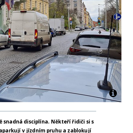
snadná disciplína. Někteří řidiči si s
aparkují v jízdním pruhu a zablokují