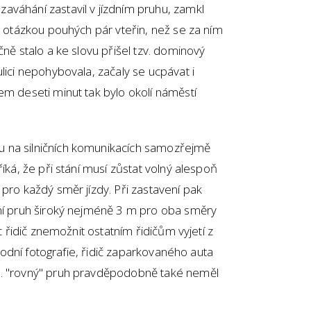
aváhání zastavil v jízdním pruhu, zamkl
lo otázkou pouhých pár vteřin, než se za ním
čně stalo a ke slovu přišel tzv. dominový
lici nepohybovala, začaly se ucpávat i
em deseti minut tak bylo okolí náměstí
.
 na silničních komunikacích samozřejmě
říká, že při stání musí zůstat volný alespoň
 pro každý směr jízdy. Při zastavení pak
dní pruh široký nejméně 3 m pro oba směry
íc řidič znemožnit ostatním řidičům vyjetí z
 úvodní fotografie, řidič zaparkovaného auta
v. "rovný" pruh pravděpodobně také neměl