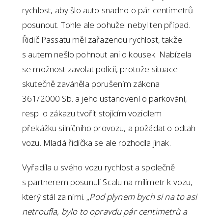
rychlost, aby šlo auto snadno o pár centimetrů
posunout. Tohle ale bohužel nebyl ten případ.
Řidič Passatu měl zařazenou rychlost, takže
s autem nešlo pohnout ani o kousek. Nabízela
se možnost zavolat policii, protože situace
skutečně zaváněla porušením zákona
361/2000 Sb. a jeho ustanovení o parkování,
resp. o zákazu tvořit stojícím vozidlem
překážku silničního provozu, a požádat o odtah
vozu. Mladá řidička se ale rozhodla jinak.
Vyřadila u svého vozu rychlost a společně
s partnerem posunuli Scalu na milimetr k vozu,
který stál za nimi. „
Pod plynem bych si na to asi
netroufla, bylo to opravdu pár centimetrů a