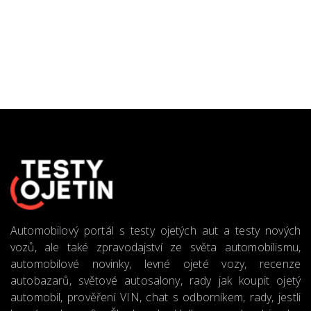
Automobilový portál s testy ojetých aut a testy nových
vozů, ale také zpravodajství ze světa automobilismu,
automobilové novinky, levné ojeté vozy, recenze
autobazarů, světové autosalony, rady jak koupit ojetý
automobil, prověření VIN, chat s odborníkem, rady, jestli