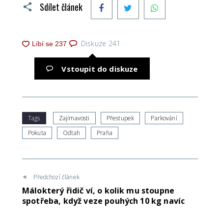
Facebook
Twitter
WhatsApp
Sdílet článek
Diskuze
241
Vstoupit do diskuze
Tags
Zajímavosti
Přestupek
Parkování
Pokuta
Odtah
Praha
Předchozí článek
Málokterý řidič ví, o kolik mu stoupne
spotřeba, když veze pouhých 10 kg navíc