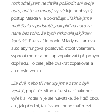
rozhodně jsem nechtěla poškodit ani svoje
auto, ani to za mnou
,“ vysvětluje neobvyklý
postup Milada V. a pokračuje: „
Takhle jsme
mojí Scalu v podstatě „nalepili“ na auto za
námi bez toho, že bych riskovala jakýkoliv
kontakt
“. Pak stačilo podle Milady nastartovat
auto aby fungoval posilovač, otočit volantem,
vypnout motor a postup zopakovat i při pohybu
dopředu. To celé ještě dvakrát zopakovali a
auto bylo venku.
„
Za dvě, nebo tři minuty jsme z toho byli
venku
“, popisuje Milada, jak situaci nakonec
vyřešila. Podle ní je ale hulvátské, že řidiči obou
aut, jak před ní, tak i vzadu, nenechali mezi