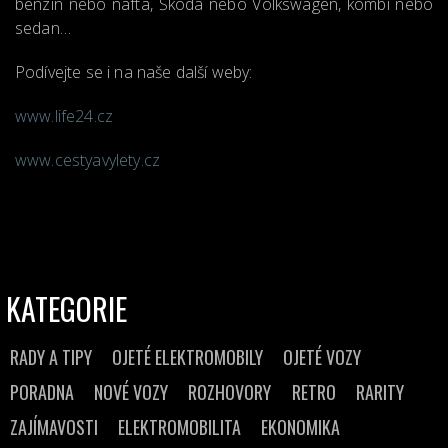
benzín nebo nafta, Škoda nebo Volkswagen, kombi nebo
sedan…
Podívejte se i na naše další weby:
www.life24.cz
www.cestyavylety.cz
KATEGORIE
RADY A TIPY
OJETÉ ELEKTROMOBILY
OJETÉ VOZY
PORADNA
NOVÉ VOZY
ROZHOVORY
RETRO
RARITY
ZAJÍMAVOSTI
ELEKTROMOBILITA
EKONOMIKA