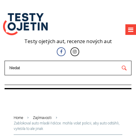
Testy ojetých aut, recenze nových aut
Home
Zajímavosti
Zablokoval auto mladé řidičce. mohla volat policii, aby auto odtáhli,
vyřešila to ale jinak