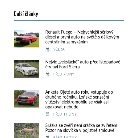
Další články
Renault Fuego – Nejrychlejší sériový
diesel a první auto na světě s dálkovým
centrálním zamykáním
VČERA
Nejvíc „vekslácké“ auto předlistopadové
éry byl Ford Sierra
PŘED 7 DNY
Anketa Ojeté auto roku vstupuje do
druhého ročníku. Loňské senzační
vítězství elektromobilu se však asi
opakovat nebude
PŘED 11 DNY
Srážka se zvěří není srážka se zvířetem:
Pozor na slovíčka v pojistné smlouvě
PŘED 14 DNY