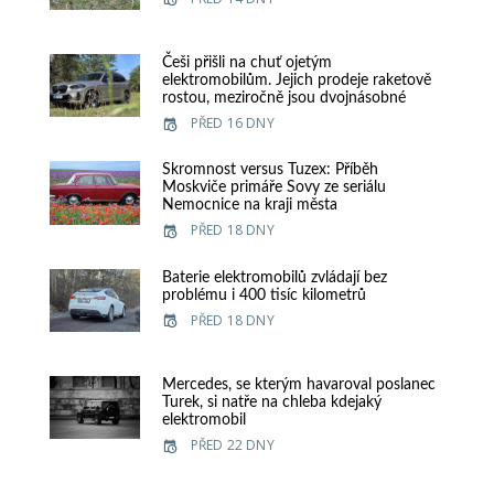
Češi přišli na chuť ojetým
elektromobilům. Jejich prodeje raketově
rostou, meziročně jsou dvojnásobné
PŘED 16 DNY
Skromnost versus Tuzex: Příběh
Moskviče primáře Sovy ze seriálu
Nemocnice na kraji města
PŘED 18 DNY
Baterie elektromobilů zvládají bez
problému i 400 tisíc kilometrů
PŘED 18 DNY
Mercedes, se kterým havaroval poslanec
Turek, si natře na chleba kdejaký
elektromobil
PŘED 22 DNY