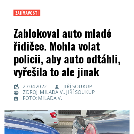
ZAJÍMAVOSTI
Zablokoval auto mladé
řidičce. Mohla volat
policii, aby auto odtáhli,
vyřešila to ale jinak
27.04.2022
JIŘÍ SOUKUP
ZDROJ: MILADA V., JIŘÍ SOUKUP
FOTO: MILADA V.