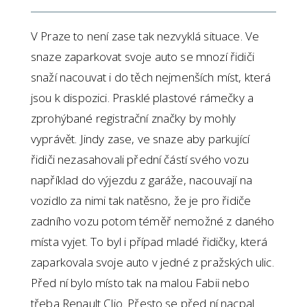
V Praze to není zase tak nezvyklá situace. Ve
snaze zaparkovat svoje auto se mnozí řidiči
snaží nacouvat i do těch nejmenších míst, která
jsou k dispozici. Prasklé plastové rámečky a
zprohýbané registrační značky by mohly
vyprávět. Jindy zase, ve snaze aby parkující
řidiči nezasahovali přední částí svého vozu
například do výjezdu z garáže, nacouvají na
vozidlo za nimi tak natěsno, že je pro řidiče
zadního vozu potom téměř nemožné z daného
místa vyjet. To byl i případ mladé řidičky, která
zaparkovala svoje auto v jedné z pražských ulic.
Před ní bylo místo tak na malou Fabii nebo
třeba Renault Clio. Přesto se před ní nacpal