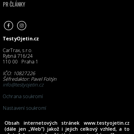
PR ČLÁNKY
TestyOjetin.cz
CarTrax, s.r.o.
Rybná 716/24
110 00 Praha 1
IČO: 10827226
Šéfredaktor: Pavel Foltýn
info@testyojetin.cz
Ochrana soukromí
Nastavení soukromí
Obsah internetových stránek www.testyojetin.cz
(dále jen „Web“) jakož i jejich celkový vzhled, a to