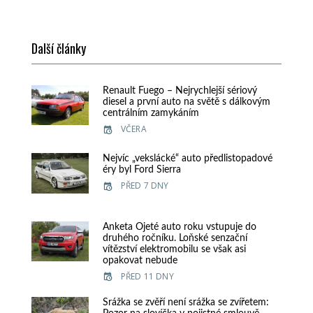
Další články
Renault Fuego – Nejrychlejší sériový
diesel a první auto na světě s dálkovým
centrálním zamykáním
VČERA
Nejvíc „vekslácké“ auto předlistopadové
éry byl Ford Sierra
PŘED 7 DNY
Anketa Ojeté auto roku vstupuje do
druhého ročníku. Loňské senzační
vítězství elektromobilu se však asi
opakovat nebude
PŘED 11 DNY
Srážka se zvěří není srážka se zvířetem: