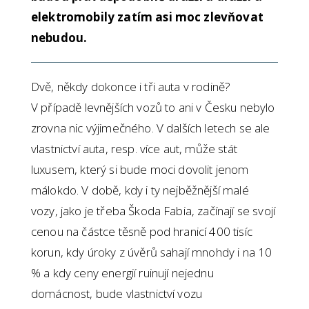
elektromobily zatím asi moc zlevňovat
nebudou.
Dvě, někdy dokonce i tři auta v rodině?
V případě levnějších vozů to ani v Česku nebylo
zrovna nic výjimečného. V dalších letech se ale
vlastnictví auta, resp. více aut, může stát
luxusem, který si bude moci dovolit jenom
málokdo. V době, kdy i ty nejběžnější malé
vozy, jako je třeba Škoda Fabia, začínají se svojí
cenou na částce těsně pod hranicí 400 tisíc
korun, kdy úroky z úvěrů sahají mnohdy i na 10
% a kdy ceny energií ruinují nejednu
domácnost, bude vlastnictví vozu