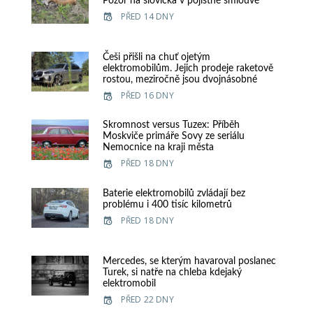
Pozor na slovíčka v pojistné smlouvě
PŘED 14 DNY
Češi přišli na chuť ojetým
elektromobilům. Jejich prodeje raketově
rostou, meziročně jsou dvojnásobné
PŘED 16 DNY
Skromnost versus Tuzex: Příběh
Moskviče primáře Sovy ze seriálu
Nemocnice na kraji města
PŘED 18 DNY
Baterie elektromobilů zvládají bez
problému i 400 tisíc kilometrů
PŘED 18 DNY
Mercedes, se kterým havaroval poslanec
Turek, si natře na chleba kdejaký
elektromobil
PŘED 22 DNY