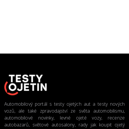
Automobilový portál s testy ojetých aut a testy nových
vozů, ale také zpravodajství ze světa automobilismu,
automobilové novinky, levné ojeté vozy, recenze
autobazarů, světové autosalony, rady jak koupit ojetý