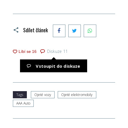
Facebook
Twitter
WhatsApp
Sdílet článek
Diskuze
11
Vstoupit do diskuze
Tags
Ojeté vozy
Ojeté elektromobily
AAA Auto