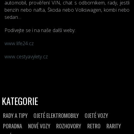
automobil, prověření VIN, chat s odborníkem, rady, jestli
benzín nebo nafta, Škoda nebo Volkswagen, kombi nebo
sedan…
Podívejte se i na naše další weby:
www.life24.cz
www.cestyavylety.cz
KATEGORIE
RADY A TIPY
OJETÉ ELEKTROMOBILY
OJETÉ VOZY
PORADNA
NOVÉ VOZY
ROZHOVORY
RETRO
RARITY