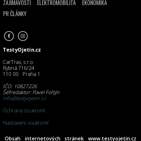
ZAJÍMAVOSTI
ELEKTROMOBILITA
EKONOMIKA
PR ČLÁNKY
TestyOjetin.cz
CarTrax, s.r.o.
Rybná 716/24
110 00 Praha 1
IČO: 10827226
Šéfredaktor: Pavel Foltýn
info@testyojetin.cz
Ochrana soukromí
Nastavení soukromí
Obsah internetových stránek www.testyojetin.cz