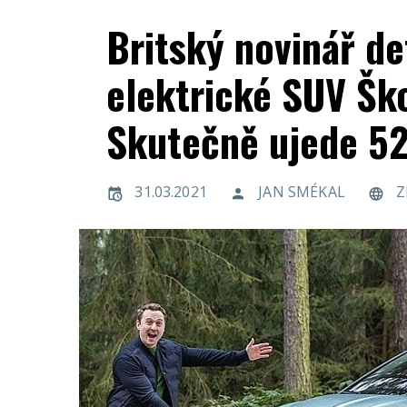
Britský novinář de
elektrické SUV Ško
Skutečně ujede 5
31.03.2021
JAN SMÉKAL
Z