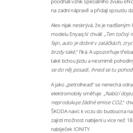
poodhalí vznik speciálního zvuku eNo
na zadní nápravě a přidají spoustu da
Alex nijak neskrývá, že je nadšeným ři
modelu Enyaq iV chválí: „
Ten točivý 
fajn, auto je dobré v zatáčkách, zry
brzdy také
,“ říká. A upozorňuje tře
také tichou jízdu a nesmírně pohodlný 
se do něj posadí, ihned se tu pohod
A jako „petrolhead“ se nenechá odradi
elektromobily směřuje: „
Nabízí doje
neprodukuje žádné emise CO2
,“ ch
ŠKODA navíc k vozu do budoucna nabí
zajistí možnost nabíjení u více než 1
nabíječek IONITY.