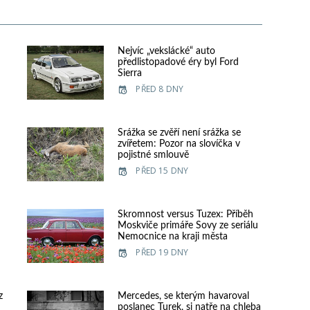
Nejvíc „vekslácké“ auto
předlistopadové éry byl Ford
Sierra
PŘED 8 DNY
e
Srážka se zvěří není srážka se
zvířetem: Pozor na slovíčka v
pojistné smlouvě
PŘED 15 DNY
Skromnost versus Tuzex: Příběh
Moskviče primáře Sovy ze seriálu
Nemocnice na kraji města
PŘED 19 DNY
z
Mercedes, se kterým havaroval
poslanec Turek, si natře na chleba