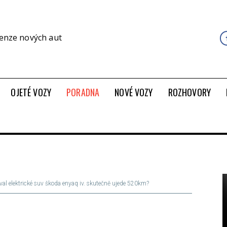
cenze nových aut
OJETÉ VOZY
PORADNA
NOVÉ VOZY
ROZHOVORY
oval elektrické suv škoda enyaq iv. skutečně ujede 520km?