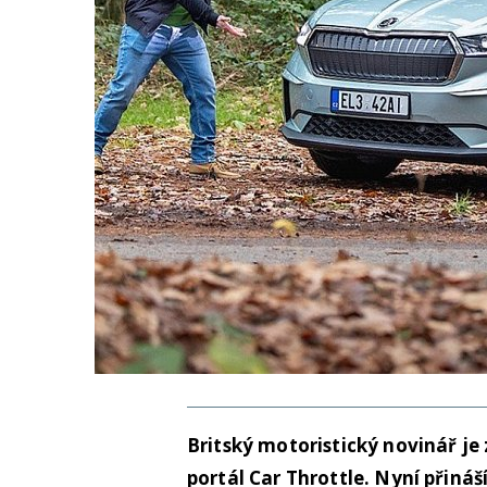
Britský motoristický novinář je
portál Car Throttle. Nyní přiná