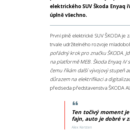
elektrického SUV Škoda Enyaq iV
úplně všechno.
První plně elektrické SUV ŠKODA j
trvale udržitelného rozvoje mladobol
pořádný krok pro značku ŠKODA. Jde
na platformě MEB. Škoda Enyaq iV se
čemu říkám další vývojový stupeň 
důrazem na elektrifikaci a digitalizac
předseda představenstva ŠKODA A
Ten točivý moment je 
fajn, auto je dobré v 
Alex Kersten