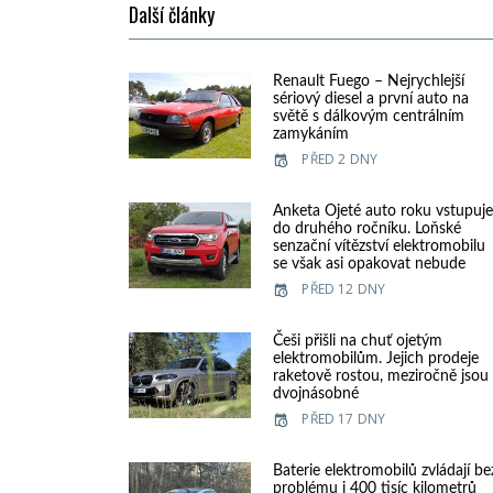
Další články
Renault Fuego – Nejrychlejší
sériový diesel a první auto na
světě s dálkovým centrálním
zamykáním
PŘED 2 DNY
Anketa Ojeté auto roku vstupuj
do druhého ročníku. Loňské
senzační vítězství elektromobilu
se však asi opakovat nebude
PŘED 12 DNY
Češi přišli na chuť ojetým
elektromobilům. Jejich prodeje
raketově rostou, meziročně jsou
dvojnásobné
PŘED 17 DNY
Baterie elektromobilů zvládají be
problému i 400 tisíc kilometrů