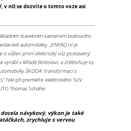
, v níž se dozvíte o tomto voze asi
e základním stavebním kamenem budoucího
eslavské automobilky. „
ENYAQ iV je
 o vůbec první elektrický vůz postavený
 vyrábí v Mladé Boleslavi, a ztělesňuje to,
automobilky ŠKODA: transformaci s
i
,“ řekl při premiéře elektrického SUV
UTO Thomas Schäfer.
docela návykový, výkon je také
zatáčkách, zrychluje s vervou