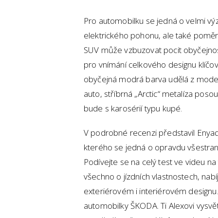
Pro automobilku se jedná o velmi vý
elektrického pohonu, ale také poměr
SUV může vzbuzovat pocit obyčejnos
pro vnímání celkového designu klíčov
obyčejná modrá barva udělá z mod
auto, stříbrná „Arctic“ metalíza poso
bude s karosérií typu kupé.
V podrobné recenzi představil Enyaq 
kterého se jedná o opravdu všestran
Podívejte se na celý test ve videu na
všechno o jízdních vlastnostech, nabí
exteriérovém i interiérovém designu.
automobilky ŠKODA. Ti Alexovi vysvět