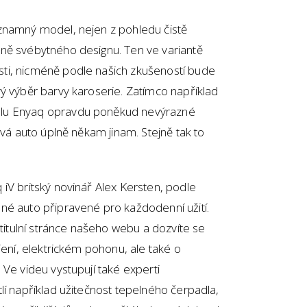
znamný model, nejen z pohledu čistě
ně svébytného designu. Ten ve variantě
ti, nicméně podle našich zkušeností bude
ý výběr barvy karoserie. Zatímco například
elu Enyaq opravdu poněkud nevýrazné
uvá auto úplně někam jinam. Stejně tak to
iV britský novinář Alex Kersten, podle
né auto připravené pro každodenní užití.
 titulní stránce našeho webu a dozvíte se
jení, elektrickém pohonu, ale také o
 Ve videu vystupují také experti
lí například užitečnost tepelného čerpadla,