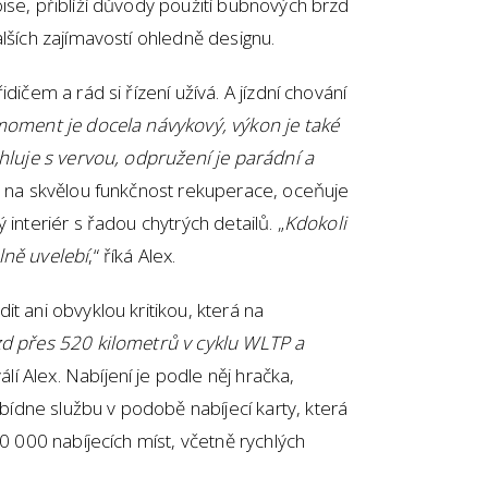
ise, přiblíží důvody použití bubnových brzd
lších zajímavostí ohledně designu.
dičem a rád si řízení užívá. A jízdní chování
moment je docela návykový, výkon je také
chluje s vervou, odpružení je parádní a
ba na skvělou funkčnost rekuperace, oceňuje
interiér s řadou chytrých detailů. „
Kdokoli
lně uvelebí
,“ říká Alex.
t ani obvyklou kritikou, která na
zd přes 520 kilometrů v cyklu WLTP a
válí Alex. Nabíjení je podle něj hračka,
dne službu v podobě nabíjecí karty, která
80 000 nabíjecích míst, včetně rychlých