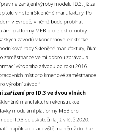
rav na zahájení výroby modelu ID.3. Již za
itolu v historii Skleněné manufaktury. Po
dem v Evropě, v němž bude probíhat
lární platformy MEB pro elektromobily.
aských závodů v koncernové elektrické
podnikové rady Skleněné manufaktury, říká:
ro zaměstnance velmi dobrou zprávou a
formaci výrobního závodu od roku 2016.
y pracovních míst pro kmenové zaměstnance
pro výrobní závod.“
 zařízení pro ID.3 ve dvou vlnách
Skleněné manufaktuře rekonstrukce
davky modulární platformy MEB pro
model ID.3 se uskutečnila již v létě 2020.
atří například pracoviště, na němž dochází