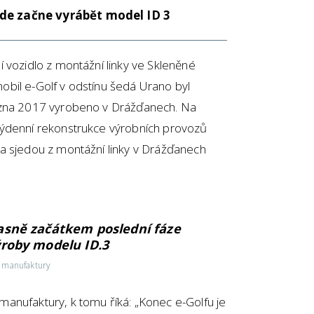
de začne vyrábět model ID 3
 vozidlo z montážní linky ve Skleněné
bil e-Golf v odstínu šedá Urano byl
ezna 2017 vyrobeno v Drážďanech. Na
týdenní rekonstrukce výrobních provozů
a sjedou z montážní linky v Drážďanech
asně začátkem poslední fáze
ýroby modelu ID.3
 manufaktury
anufaktury, k tomu říká: „Konec e-Golfu je