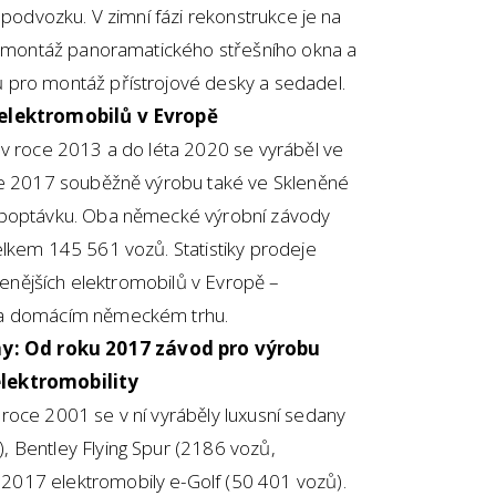
 podvozku. V zimní fázi rekonstrukce je na
ro montáž panoramatického střešního okna a
 pro montáž přístrojové desky a sedadel.
 elektromobilů v Evropě
 v roce 2013 a do léta 2020 se vyráběl ve
ce 2017 souběžně výrobu také ve Skleněné
 poptávku. Oba německé výrobní závody
elkem 145 561 vozů. Statistiky prodeje
íbenějších elektromobilů v Evropě –
na domácím německém trhu.
: Od roku 2017 závod pro výrobu
elektromobility
roce 2001 se v ní vyráběly luxusní sedany
 Bentley Flying Spur (2186 vozů,
017 elektromobily e-Golf (50 401 vozů).