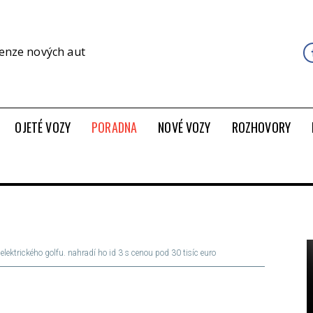
cenze nových aut
OJETÉ VOZY
PORADNA
NOVÉ VOZY
ROZHOVORY
lektrického golfu. nahradí ho id 3 s cenou pod 30 tisíc euro