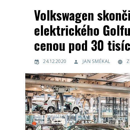
Volkswagen skonči
elektrického Golfu
cenou pod 30 tisí
24.12.2020
JAN SMÉKAL
Z