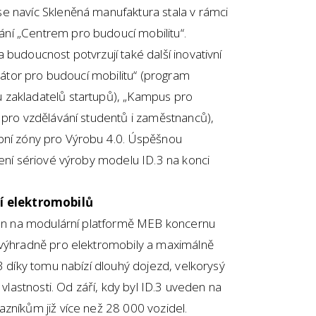
e navíc Skleněná manufaktura stala v rámci
ní „Centrem pro budoucí mobilitu“.
 budoucnost potvrzují také další inovativní
ubátor pro budoucí mobilitu“ (program
 zakladatelů startupů), „Kampus pro
 pro vzdělávání studentů i zaměstnanců),
bní zóny pro Výrobu 4.0. Úspěšnou
jení sériové výroby modelu ID.3 na konci
 elektromobilů
ován na modulární platformě MEB koncernu
 výhradně pro elektromobily a maximálně
3 díky tomu nabízí dlouhý dojezd, velkorysý
 vlastnosti. Od září, kdy byl ID.3 uveden na
zníkům již více než 28 000 vozidel.