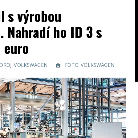
l s výrobou
. Nahradí ho ID 3 s
c euro
DROJ: VOLKSWAGEN
FOTO: VOLKSWAGEN