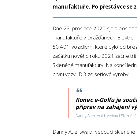
manufaktuře. Po přestávce se z
Dne 23. prosince 2020 sjelo poslední
manufaktuře v Drážďanech. Elektromo
50 401. vozidlem, které bylo od bř
začátku nového roku 2021 začne tří
Skleněné manufaktury. Na konci ledn
první vozy ID.3 ze sériové výroby.
Konec e-Golfu je souč
příprav na zahájení v
Danny Auerswald, vedoucí Skleněné
Danny Auerswald, vedoucí Skleněné m