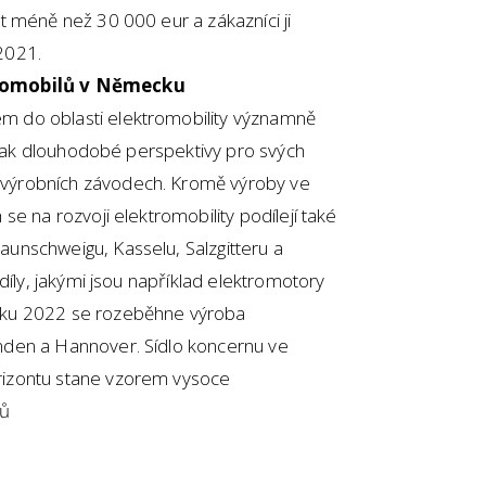
t méně než 30 000 eur a zákazníci ji
2021.
tromobilů v Německu
 do oblasti elektromobility významně
í tak dlouhodobé perspektivy pro svých
výrobních závodech. Kromě výroby ve
e na rozvoji elektromobility podílejí také
unschweigu, Kasselu, Salzgitteru a
díly, jakými jsou například elektromotory
oku 2022 se rozeběhne výroba
den a Hannover. Sídlo koncernu ve
izontu stane vzorem vysoce
lů