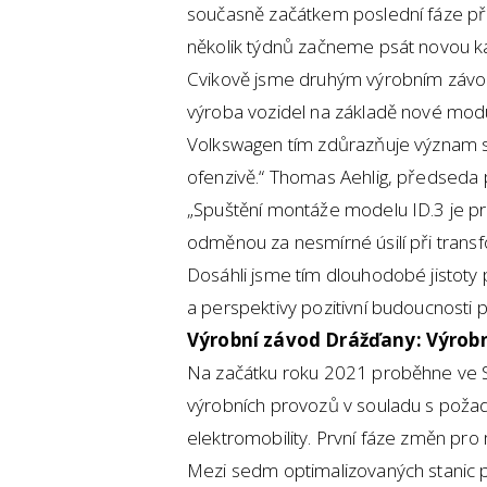
současně začátkem poslední fáze příp
několik týdnů začneme psát novou kap
Cvikově jsme druhým výrobním závo
výroba vozidel na základě nové modu
Volkswagen tím zdůrazňuje význam s
ofenzivě.“ Thomas Aehlig, předseda 
„Spuštění montáže modelu ID.3 je p
odměnou za nesmírné úsilí při trans
Dosáhli jsme tím dlouhodobé jistot
a perspektivy pozitivní budoucnosti 
Výrobní závod Drážďany: Výrobní
Na začátku roku 2021 proběhne ve 
výrobních provozů v souladu s poža
elektromobility. První fáze změn pro 
Mezi sedm optimalizovaných stanic p