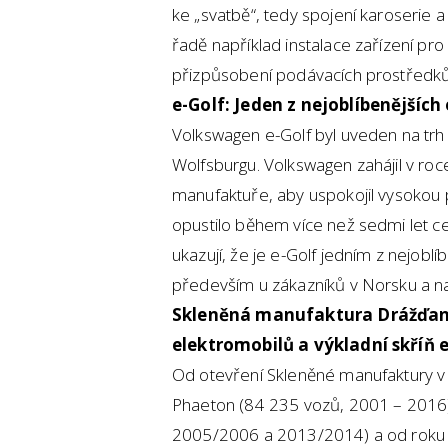
ke „svatbě“, tedy spojení karoserie a
řadě například instalace zařízení p
přizpůsobení podávacích prostředků
e-Golf: Jeden z nejoblíbenějších
Volkswagen e-Golf byl uveden na trh
Wolfsburgu. Volkswagen zahájil v ro
manufaktuře, aby uspokojil vysokou
opustilo během více než sedmi let c
ukazují, že je e-Golf jedním z nejobl
především u zákazníků v Norsku a 
Skleněná manufaktura Drážďany
elektromobilů a výkladní skříň 
Od otevření Skleněné manufaktury v 
Phaeton (84 235 vozů, 2001 – 2016),
2005/2006 a 2013/2014) a od roku 2