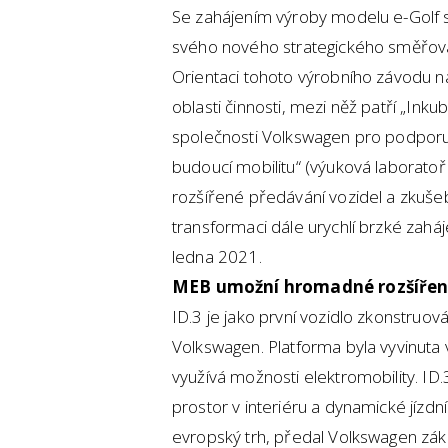
Se zahájením výroby modelu e-Golf s
svého nového strategického směřová
Orientaci tohoto výrobního závodu na
oblasti činnosti, mezi něž patří „Ink
společnosti Volkswagen pro podporu
budoucí mobilitu“ (výuková laboratoř
rozšířené předávání vozidel a zkuše
transformaci dále urychlí brzké zahá
ledna 2021.
MEB umožní hromadné rozšíření
ID.3 je jako první vozidlo zkonstru
Volkswagen. Platforma byla vyvinuta
využívá možnosti elektromobility. ID.
prostor v interiéru a dynamické jízdní
evropský trh, předal Volkswagen záka