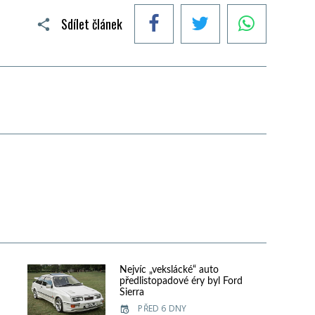
Facebook
Twitter
WhatsApp
Sdílet článek
Nejvíc „vekslácké“ auto
předlistopadové éry byl Ford
Sierra
PŘED 6 DNY