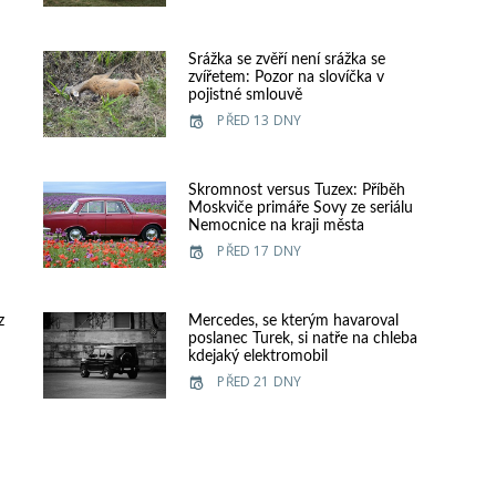
e
Srážka se zvěří není srážka se
zvířetem: Pozor na slovíčka v
pojistné smlouvě
PŘED 13 DNY
Skromnost versus Tuzex: Příběh
Moskviče primáře Sovy ze seriálu
Nemocnice na kraji města
PŘED 17 DNY
z
Mercedes, se kterým havaroval
poslanec Turek, si natře na chleba
kdejaký elektromobil
PŘED 21 DNY