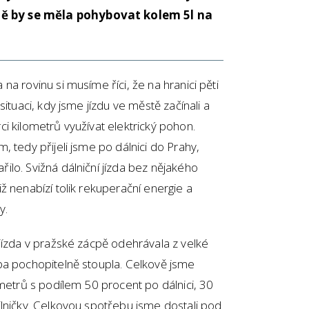
ě by se měla pohybovat kolem 5l na
a rovinu si musíme říci, že na hranici pěti
ituaci, kdy jsme jízdu ve městě začínali a
i kilometrů využívat elektrický pohon.
 tedy přijeli jsme po dálnici do Prahy,
lo. Svižná dálniční jízda bez nějakého
ž nenabízí tolik rekuperační energie a
y.
jízda v pražské zácpě odehrávala z velké
ba pochopitelně stoupla. Celkově jsme
ometrů s podílem 50 procent po dálnici, 30
lničky. Celkovou spotřebu jsme dostali pod