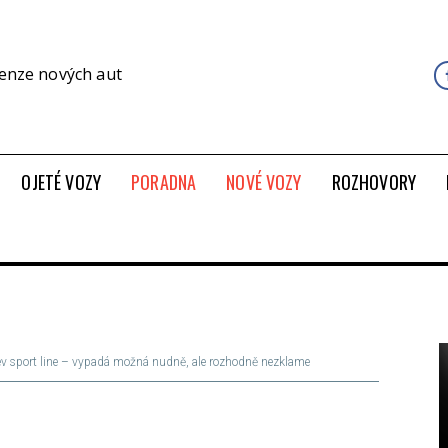
cenze nových aut
OJETÉ VOZY
PORADNA
NOVÉ VOZY
ROZHOVORY
ev sport line – vypadá možná nudně, ale rozhodně nezklame