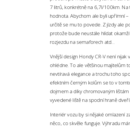
7 litrů, konkrétně na 6,7l/100km. Na 
hodnota. Abychom ale byli upřímní – kd
určitě se mu to povede. Z jízdy ale p
protože bude neustále hlídat okamžit
rozjezdu na semaforech atd…
Vnější design Hondy CR-V není nijak 
ohlédne. To ale většinou majitelům t
nevtíravá elegance a trochu toho spo
efektním černým kolům se to v tomt
dojmem a díky chromovaným lištám 
vyvedené liště na spodní hraně dveří,
Interiér vozu by si nějaké omlazení z
něco, co skvěle funguje. Výhradu má