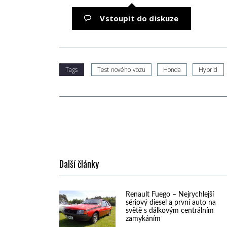
Vstoupit do diskuze
Tags
Test nového vozu
Honda
Hybrid
Další články
Renault Fuego – Nejrychlejší
sériový diesel a první auto na
světě s dálkovým centrálním
zamykáním