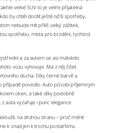
takhle velké SUV to je velmi přijatelná
o by chtěl docílit ještě nižší spotřeby,
otom nebude mít příliš velký zážitek,
ou spotřebu, místa pro brzdění, rychlost
výstřední a za autem se asi málokdo
ohoto vozu vyhovuje. Má z něj čišet
rtovního ducha. Díky černé barvě a
o případě povedlo. Auto působí příjemným
kolem oken, a také díky podobně
 z auta vyzařuje i punc elegance.
asloužil, na druhou stranu – proč měnit
me k snad jen k trochu postaršímu