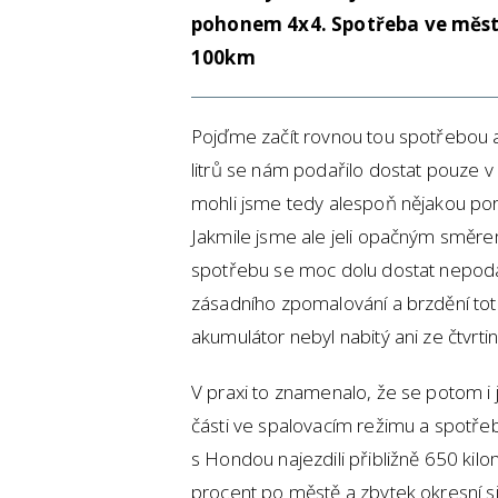
pohonem 4x4. Spotřeba ve měst
100km
Pojďme začít rovnou tou spotřebou a n
litrů se nám podařilo dostat pouze v s
mohli jsme tedy alespoň nějakou porc
Jakmile jsme ale jeli opačným směrem,
spotřebu se moc dolu dostat nepodaři
zásadního zpomalování a brzdění toti
akumulátor nebyl nabitý ani ze čtvrtin
V praxi to znamenalo, že se potom i 
části ve spalovacím režimu a spotře
s Hondou najezdili přibližně 650 kil
procent po městě a zbytek okresní si