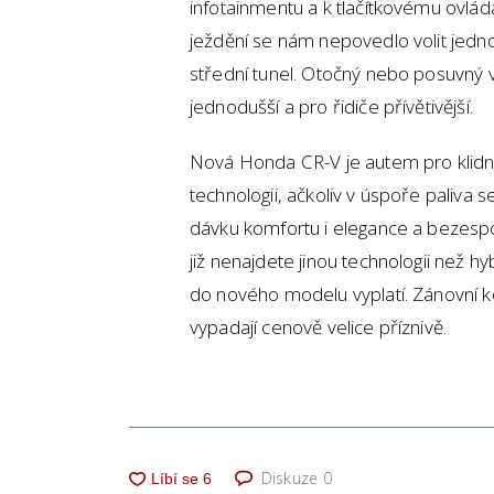
infotainmentu a k tlačítkovému ovládá
ježdění se nám nepovedlo volit jedno
střední tunel. Otočný nebo posuvný 
jednodušší a pro řidiče přívětivější.
Nová Honda CR-V je autem pro klidné 
technologii, ačkoliv v úspoře paliva
dávku komfortu i elegance a bezespor
již nenajdete jinou technologii než hy
do nového modelu vyplatí. Zánovní k
vypadají cenově velice příznivě.
Diskuze
0