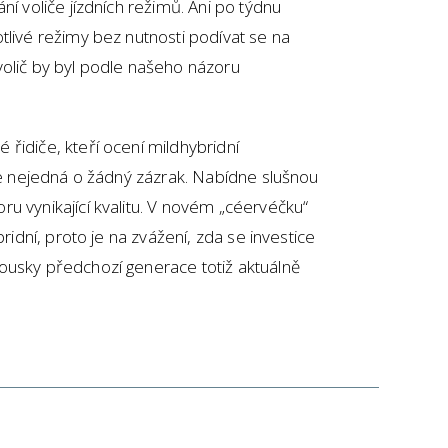
ní voliče jízdních režimů. Ani po týdnu
tlivé režimy bez nutnosti podívat se na
volič by byl podle našeho názoru
řidiče, kteří ocení mildhybridní
 se nejedná o žádný zázrak. Nabídne slušnou
u vynikající kvalitu. V novém „céervéčku“
bridní, proto je na zvážení, zda se investice
ousky předchozí generace totiž aktuálně