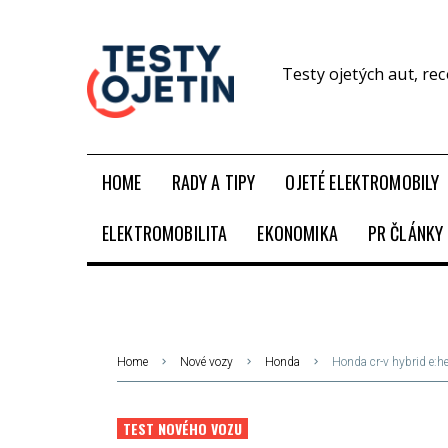
Testy ojetých aut, re
HOME
RADY A TIPY
OJETÉ ELEKTROMOBILY
ELEKTROMOBILITA
EKONOMIKA
PR ČLÁNKY
Home
Nové vozy
Honda
Honda cr-v hybrid e:h
TEST NOVÉHO VOZU