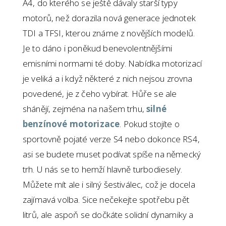
A4, do kterého se ještě dávaly starší typy
motorů, než dorazila nová generace jednotek
TDI a TFSI, kterou známe z novějších modelů.
Je to dáno i poněkud benevolentnějšími
emisními normami té doby. Nabídka motorizací
je veliká a i když některé z nich nejsou zrovna
povedené, je z čeho vybírat. Hůře se ale
shánějí, zejména na našem trhu,
silné
benzínové motorizace
. Pokud stojíte o
sportovně pojaté verze S4 nebo dokonce RS4,
asi se budete muset podívat spíše na německý
trh. U nás se to hemží hlavně turbodiesely.
Můžete mít ale i silný šestiválec, což je docela
zajímavá volba. Sice nečekejte spotřebu pět
litrů, ale aspoň se dočkáte solidní dynamiky a