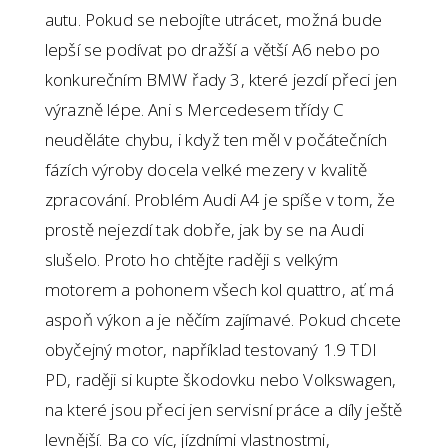
autu. Pokud se nebojíte utrácet, možná bude
lepší se podívat po dražší a větší A6 nebo po
konkurečním BMW řady 3, které jezdí přeci jen
výrazně lépe. Ani s Mercedesem třídy C
neuděláte chybu, i když ten měl v počátečních
fázích výroby docela velké mezery v kvalitě
zpracování. Problém Audi A4 je spíše v tom, že
prostě nejezdí tak dobře, jak by se na Audi
slušelo. Proto ho chtějte raději s velkým
motorem a pohonem všech kol quattro, ať má
aspoň výkon a je něčím zajímavé. Pokud chcete
obyčejný motor, například testovaný 1.9 TDI
PD, raději si kupte škodovku nebo Volkswagen,
na které jsou přeci jen servisní práce a díly ještě
levnější. Ba co víc, jízdními vlastnostmi,