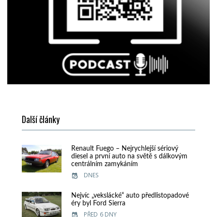
Další články
Renault Fuego – Nejrychlejší sériový
diesel a první auto na světě s dálkovým
centrálním zamykáním
DNES
Nejvíc „vekslácké“ auto předlistopadové
éry byl Ford Sierra
PŘED 6 DNY