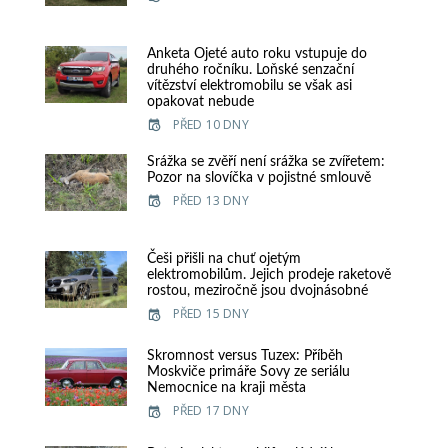
Anketa Ojeté auto roku vstupuje do
druhého ročníku. Loňské senzační
vítězství elektromobilu se však asi
opakovat nebude
PŘED 10 DNY
Srážka se zvěří není srážka se zvířetem:
Pozor na slovíčka v pojistné smlouvě
PŘED 13 DNY
Češi přišli na chuť ojetým
elektromobilům. Jejich prodeje raketově
rostou, meziročně jsou dvojnásobné
PŘED 15 DNY
Skromnost versus Tuzex: Příběh
Moskviče primáře Sovy ze seriálu
Nemocnice na kraji města
PŘED 17 DNY