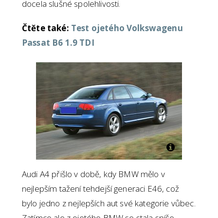
docela slušné spolehlivosti.
Čtěte také:
Test ojetého Volkswagenu
Passat B6 1.9 TDI
Audi A4 přišlo v době, kdy BMW mělo v
nejlepším tažení tehdejší generaci E46, což
bylo jedno z nejlepších aut své kategorie vůbec.
Zatímco ale z ojetého BMW se stala spíše