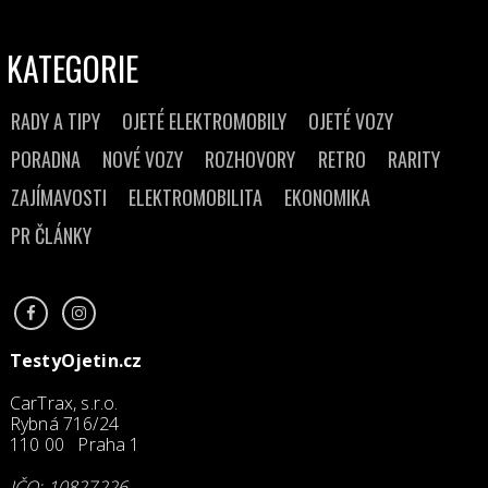
KATEGORIE
RADY A TIPY
OJETÉ ELEKTROMOBILY
OJETÉ VOZY
PORADNA
NOVÉ VOZY
ROZHOVORY
RETRO
RARITY
ZAJÍMAVOSTI
ELEKTROMOBILITA
EKONOMIKA
PR ČLÁNKY
TestyOjetin.cz
CarTrax, s.r.o.
Rybná 716/24
110 00 Praha 1
IČO: 10827226