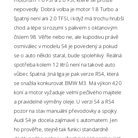
nepovedly. Dobrá volba je motor 1.8 Turbo a
špatný není ani 2.0 TFSI, i když má trochu hrubší
chod a lépe si rozumí s palivem s oktanovým
číslem 98. Věřte nebo ne, ale kupodivu právě
osmiválec v modelu S4 je povedený a pokud
se o auto někdo staral, bude spolehlivý. Reálná
spotřeba kolem 12 litrů není na takové auto
vůbec špatná. Jiná liga je pak verze RS4, která
se snažila konkurovat BMW M3. Má výkon 420
koní a motor vyžaduje velmi pečlivého majitele
a pravidelné výměny oleje. U verzí S4 a RS4
pozor na stav manuální převodovky a spojky.
Audi S4 je docela zajímavé s automatem. Jen
ho prověřte, stejně tak funkci standardně