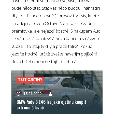
hasne. I s Audi se musí do servisu, a to vás
bude něco stát. Stát vás něco budou i náhradní
díly. Jestli chcete levnější provoz i servis, kupte
si raději naftovou Octavii. Není to sice žádná
prémiovka, ale nejezdí špatně. S nákupem Audi
se vám zkrátka otevírá nová kapitola s názvem
„Cože? To stojí ty díly a práce tolik?“ Pokud
jezdíte hodně, určitě zvažte havarijní pojištění.
Rozbít třeba xenon stojí i třicet tisíc.
TEST OJETINY
18.01.2020
David Žídek
BMW řady 3 E46 lze jako ojetinu koupit
extrémně levně