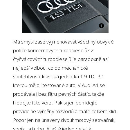
Má smysl zase vyjmenovávat všechny obvyklé
potíže koncernových turbodieselů? Z
čtyřválcových turbodieselů je paradoxně asi
nejlepší volbou, co do mechanické
spolehlivosti, klasická jednotka 1.9 TDI PD,
kterou mělo i testované auto. V Audi A4 se
prodávala i bez filtru pevných částic, takže
hledejte tuto verzi. Pak si jen pohlídejte
pravidelné výměny rozvodů a máte celkem klid.
Pozor jen na unavený dvouhmotový setrvačník,
spojku a turbo. A ještě jeden detail k