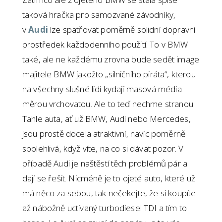
taková hračka pro samozvané závodníky,
v
Audi
lze spatřovat poměrně solidní dopravní
prostředek každodenního použití. To v BMW
také, ale ne každému zrovna bude sedět image
majitele BMW jakožto „silničního piráta“, kterou
na všechny slušné lidi kydají masová média
měrou vrchovatou. Ale to teď nechme stranou.
Tahle auta, ať už BMW, Audi nebo Mercedes,
jsou prostě docela atraktivní, navíc poměrně
spolehlivá, když víte, na co si dávat pozor. V
případě Audi je naštěstí těch problémů pár a
dají se řešit. Nicméně je to ojeté auto, které už
má něco za sebou, tak nečekejte, že si koupíte
až nábožně uctívaný turbodiesel TDI a tím to