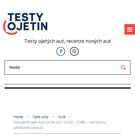
Testy ojetých aut, recenze nových aut
Home
Ojeté vozy
Audi
Testujeme ojeté audi a4 b6 a b7 (2000 - 2008) – tak trochu
předražená octavia