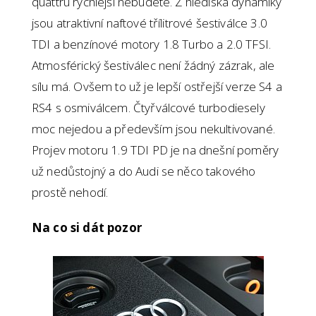
quattru rychlejší nebudete. Z hlediska dynamiky
jsou atraktivní naftové třílitrové šestiválce 3.0
TDI a benzínové motory 1.8 Turbo a 2.0 TFSI.
Atmosférický šestiválec není žádný zázrak, ale
sílu má. Ovšem to už je lepší ostřejší verze S4 a
RS4 s osmiválcem. Čtyřválcové turbodiesely
moc nejedou a především jsou nekultivované.
Projev motoru 1.9 TDI PD je na dnešní poměry
už nedůstojný a do Audi se něco takového
prostě nehodí.
Na co si dát pozor