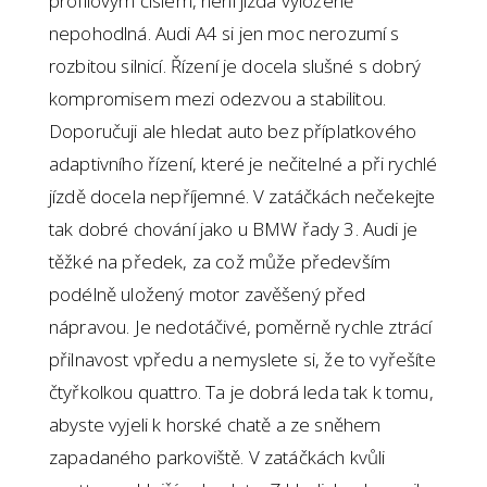
profilovým číslem, není jízda vyloženě
nepohodlná. Audi A4 si jen moc nerozumí s
rozbitou silnicí. Řízení je docela slušné s dobrý
kompromisem mezi odezvou a stabilitou.
Doporučuji ale hledat auto bez příplatkového
adaptivního řízení, které je nečitelné a při rychlé
jízdě docela nepříjemné. V zatáčkách nečekejte
tak dobré chování jako u BMW řady 3. Audi je
těžké na předek, za což může především
podélně uložený motor zavěšený před
nápravou. Je nedotáčivé, poměrně rychle ztrácí
přilnavost vpředu a nemyslete si, že to vyřešíte
čtyřkolkou quattro. Ta je dobrá leda tak k tomu,
abyste vyjeli k horské chatě a ze sněhem
zapadaného parkoviště. V zatáčkách kvůli