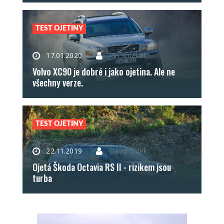
TEST OJETINY
17.01.2020
Jan Smékal
Volvo XC90 je dobré i jako ojetina. Ale ne
všechny verze.
TEST OJETINY
22.11.2019
David Žídek
Ojetá Škoda Octavia RS II - rizikem jsou
turba