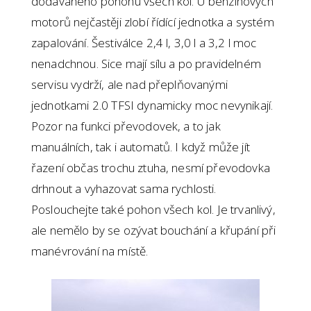
dodávaného pohonu všech kol. U benzínových
motorů nejčastěji zlobí řídící jednotka a systém
zapalování. Šestiválce 2,4 l, 3,0 l a 3,2 l moc
nenadchnou. Sice mají sílu a po pravidelném
servisu vydrží, ale nad přeplňovanými
jednotkami 2.0 TFSI dynamicky moc nevynikají.
Pozor na funkci převodovek, a to jak
manuálních, tak i automatů. I když může jít
řazení občas trochu ztuha, nesmí převodovka
drhnout a vyhazovat sama rychlosti.
Poslouchejte také pohon všech kol. Je trvanlivý,
ale nemělo by se ozývat bouchání a křupání při
manévrování na místě.