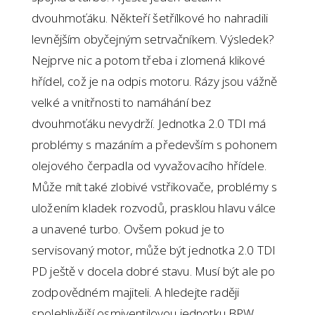
dvouhmoťáku. Někteří šetřílkové ho nahradili
levnějším obyčejným setrvačníkem. Výsledek?
Nejprve nic a potom třeba i zlomená klikové
hřídel, což je na odpis motoru. Rázy jsou vážně
velké a vnitřnosti to namáhání bez
dvouhmoťáku nevydrží. Jednotka 2.0 TDI má
problémy s mazáním a především s pohonem
olejového čerpadla od vyvažovacího hřídele.
Může mít také zlobivé vstřikovače, problémy s
uložením kladek rozvodů, prasklou hlavu válce
a unavené turbo. Ovšem pokud je to
servisovaný motor, může být jednotka 2.0 TDI
PD ještě v docela dobré stavu. Musí být ale po
zodpovědném majiteli. A hledejte raději
spolehlivější osmiventilovou jednotku BPW.