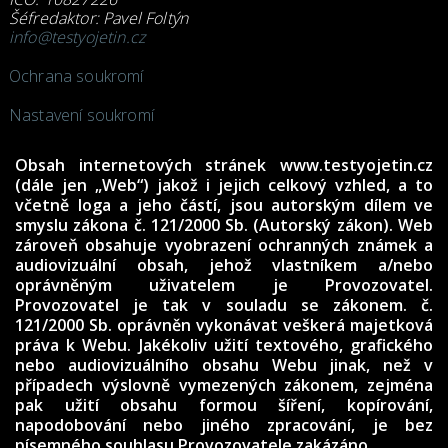
Šéfredaktor: Pavel Foltýn
info@testyojetin.cz
Ochrana soukromí
Nastavení soukromí
Obsah internetových stránek www.testyojetin.cz
(dále jen „Web“) jakož i jejich celkový vzhled, a to
včetně loga a jeho částí, jsou autorským dílem ve
smyslu zákona č. 121/2000 Sb. (Autorský zákon). Web
zároveň obsahuje vyobrazení ochranných známek a
audiovizuální obsah, jehož vlastníkem a/nebo
oprávněným uživatelem je Provozovatel.
Provozovatel je tak v souladu se zákonem. č.
121/2000 Sb. oprávněn vykonávat veškerá majetková
práva k Webu. Jakékoliv užití textového, grafického
nebo audiovizuálního obsahu Webu jinak, než v
případech výslovně vymezených zákonem, zejména
pak užití obsahu formou šíření, kopírování,
napodobování nebo jiného zpracování, je bez
písemného souhlasu Provozovatele zakázáno.