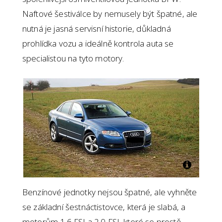
Naftové šestiválce by nemusely být špatné, ale
nutná je jasná servisní historie, důkladná
prohlídka vozu a ideálně kontrola auta se
specialistou na tyto motory.
Benzínové jednotky nejsou špatné, ale vyhněte
se základní šestnáctistovce, která je slabá, a
motorům 1.6 FSI a 2.0 FSI, které se prostě