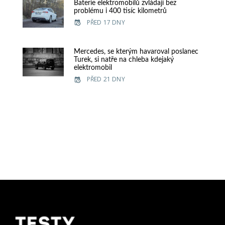
Baterie elektromobilů zvládají bez
problému i 400 tisíc kilometrů
PŘED 17 DNY
Mercedes, se kterým havaroval poslanec
Turek, si natře na chleba kdejaký
elektromobil
PŘED 21 DNY