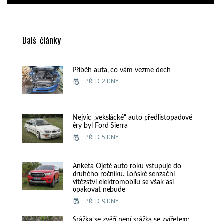
Další články
Příběh auta, co vám vezme dech
PŘED 2 DNY
Nejvíc „vekslácké“ auto předlistopadové
éry byl Ford Sierra
PŘED 5 DNY
Anketa Ojeté auto roku vstupuje do
druhého ročníku. Loňské senzační
vítězství elektromobilu se však asi
opakovat nebude
PŘED 9 DNY
Srážka se zvěří není srážka se zvířetem: