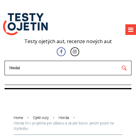
Testy ojetých aut, recenze nových aut
Home
Ojeté vozy
Honda
Honda hr-v je ojetina pro zábavu a za pár korun. jenom pozor na
čtyřkolku