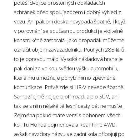
potěší dvojice prostorných odkládacích
schránek před spolujezdcem i dobrý výhled z
vozu. Ani palubní deska nevypadá špatně, i když
v porovnání se současnou produkcí je viditelně
konstrukčně zastaralá. Jako propadák můžeme
označit objem zavazadelníku. Pouhých 285 litrů,
to je opravdu málo! Vysoká nákladová hrana je
pak daní za velkou světlou výšku automobilu,
která mu umožňuje pohyb mimo zpevněné
komunikace. Právě zde si HR-V nevede špatně.
Samozřejmě nejde o off-road, ale o SUV, ani
tak se s ním nějaké té lesní cesty bát nemusíte.
Zejména pokud máte verzi s pohonem všech
kol. Tu Honda pojmenovala Real Time 4WD,
avšak navzdory názvu se zadní kola připojují po