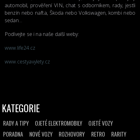
automobil, prověření VIN, chat s odborníkem, rady, jestli
benzín nebo nafta, Škoda nebo Volkswagen, kombi nebo
sedan…
Podívejte se i na naše další weby:
www.life24.cz
www.cestyavylety.cz
KATEGORIE
RADY A TIPY
OJETÉ ELEKTROMOBILY
OJETÉ VOZY
PORADNA
NOVÉ VOZY
ROZHOVORY
RETRO
RARITY