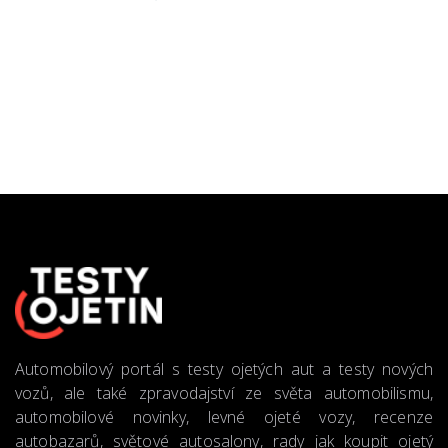
Automobilový portál s testy ojetých aut a testy nových
vozů, ale také zpravodajství ze světa automobilismu,
automobilové novinky, levné ojeté vozy, recenze
autobazarů, světové autosalony, rady jak koupit ojetý