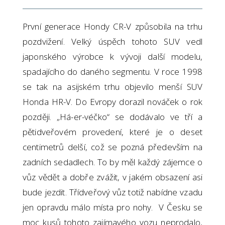
První generace Hondy CR-V způsobila na trhu
pozdvižení. Velký úspěch tohoto SUV vedl
japonského výrobce k vývoji další modelu,
spadajícího do daného segmentu. V roce 1998
se tak na asijském trhu objevilo menší SUV
Honda HR-V. Do Evropy dorazil nováček o rok
později. „Há-er-véčko“ se dodávalo ve tří a
pětidveřovém provedení, které je o deset
centimetrů delší, což se pozná především na
zadních sedadlech. To by měl každý zájemce o
vůz vědět a dobře zvážit, v jakém obsazení asi
bude jezdit. Třídveřový vůz totiž nabídne vzadu
jen opravdu málo místa pro nohy. V Česku se
moc kusů tohoto zajímavého vozu neprodalo,