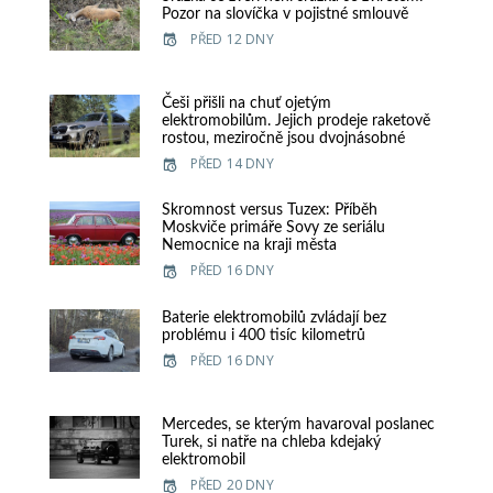
Pozor na slovíčka v pojistné smlouvě
PŘED 12 DNY
Češi přišli na chuť ojetým
elektromobilům. Jejich prodeje raketově
rostou, meziročně jsou dvojnásobné
PŘED 14 DNY
Skromnost versus Tuzex: Příběh
Moskviče primáře Sovy ze seriálu
Nemocnice na kraji města
PŘED 16 DNY
Baterie elektromobilů zvládají bez
problému i 400 tisíc kilometrů
PŘED 16 DNY
Mercedes, se kterým havaroval poslanec
Turek, si natře na chleba kdejaký
elektromobil
PŘED 20 DNY