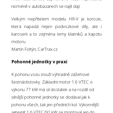
nicméně v autobazarech se najít dají.
Velkým nepřítelem modelu HR-V je koroze,
která napadá nejen podvozkové díly, ale i
karoserii a to zejména lemy blatníků a kapotu
motoru
Martin Foltýn; CarTrax.cz
Pohonné jednotky v praxi
K pohonu vozu slouží výhradně zážehové
šestnáctistovky. Základní motor 1.6 VTEC o
výkonu 77 kW má sil dostatek a na rozdíl od
silnější pohonné jednotky se dodával jak k
pohonu všech, tak jen předních kol. Výkonnější
agregát 1.6 VTEC/91 kW se montoval jen do