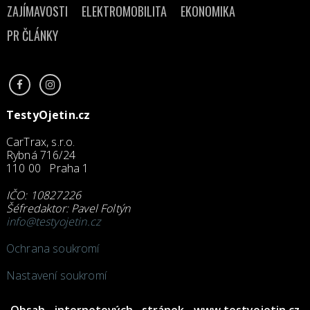
ZAJÍMAVOSTI
ELEKTROMOBILITA
EKONOMIKA
PR ČLÁNKY
TestyOjetin.cz
CarTrax, s.r.o.
Rybná 716/24
110 00 Praha 1
IČO: 10827226
Šéfredaktor: Pavel Foltýn
info@testyojetin.cz
Ochrana soukromí
Nastavení soukromí