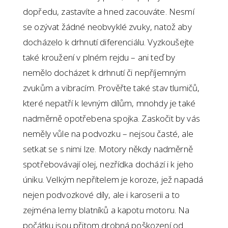
dopředu, zastavíte a hned zacouváte. Nesmí
se ozývat žádné neobvyklé zvuky, natož aby
docházelo k drhnutí diferenciálu. Vyzkoušejte
také kroužení v plném rejdu – ani teď by
nemělo docházet k drhnutí či nepříjemným
zvukům a vibracím. Prověřte také stav tlumičů,
které nepatří k levným dílům, mnohdy je také
nadměrně opotřebena spojka. Zaskočit by vás
neměly vůle na podvozku – nejsou časté, ale
setkat se s nimi lze. Motory někdy nadměrně
spotřebovávají olej, nezřídka dochází i k jeho
úniku. Velkým nepřítelem je koroze, jež napadá
nejen podvozkové díly, ale i karoserii a to
zejména lemy blatníků a kapotu motoru. Na
počátku jsou přitom drobná poškození od