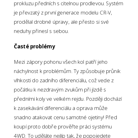
prokluzu předních s citelnou prodlevou. Systém
je převzatý z první generace modelu CR-V,
prodělal drobné úpravy, ale přesto si své
neduhy přinesl s sebou.
Časté problémy
Mezi zápory pohonu všech kol patří jeho
náchylnost k problémům. Ty způsobuje průnik
vlhkosti do zadního diferenciálu, což vede z
počátku k nezdravým zvukům při jízdě s
předními koly ve velkém rejdu. Později dochází
k zasekávání diferenciálu a oprava může
snadno atakovat cenu samotné ojetiny! Před
koupí proto dobře prověřte práci systému
4WD. To uděláte nejlíp tak, že popojedete