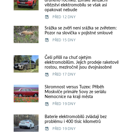
druhého ročníku. Loňské senzační
vítězství elektromobilu se však asi
opakovat nebude
PŘED 12 DNY
Srážka se zvěří není srážka se zvířetem:
Pozor na slovíčka v pojistné smlouvě
PŘED 15 DNY
Češi přišli na chuť ojetým
elektromobilům. Jejich prodeje raketově
rostou, meziročně jsou dvojnásobné
PŘED 17 DNY
Skromnost versus Tuzex: Příběh
Moskviče primáře Sovy ze seriálu
Nemocnice na kraji města
PŘED 19 DNY
Baterie elektromobilů zvládají bez
problému i 400 tisíc kilometrů
PŘED 19 DNY