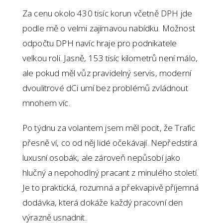
Za cenu okolo 430 tisíc korun včetně DPH jde
podle mě o velmi zajímavou nabídku. Možnost
odpočtu DPH navíc hraje pro podnikatele
velkou roli. Jasně, 153 tisíc kilometrů není málo,
ale pokud měl vůz pravidelný servis, moderní
dvoulitrové dCi umí bez problémů zvládnout
mnohem víc.
Po týdnu za volantem jsem měl pocit, že Trafic
přesně ví, co od něj lidé očekávají. Nepředstírá
luxusní osobák, ale zároveň nepůsobí jako
hlučný a nepohodlný pracant z minulého století.
Je to praktická, rozumná a překvapivě příjemná
dodávka, která dokáže každý pracovní den
výrazně usnadnit.