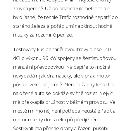
zrovna jemně. Už po prvních kilometrech ale
bylo jasné, že tenhle Trafic rozhodně nepatří do
starého železa a pořád umí nabídnout hodně
muziky za rozumné peníze.
Testovaný kus poháněl dvoulitrový diesel 2.0
dCi o výkonu 96 kW spojený se šestistupňovou
manuální převodovkou. Na papíře to možná
nevypadá nijak dramaticky, ale v praxi motor
působí velmi příjemně. Není to žádný lenoch a i
naložené auto se dokáže svižně rozjet. Nejvíc
mě překvapila pružnost v běžném provozu. Ve
městě i mimo něj není potřeba neustále řadit a
motor má síly dostatek i při předjíždění.
Šestikvalt má přesné dráhy a řazení působí