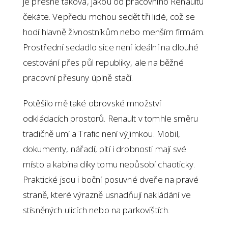
je přesně taková, jakou od pracovního Renaultu
čekáte. Vepředu mohou sedět tři lidé, což se
hodí hlavně živnostníkům nebo menším firmám.
Prostřední sedadlo sice není ideální na dlouhé
cestování přes půl republiky, ale na běžné
pracovní přesuny úplně stačí.
Potěšilo mě také obrovské množství
odkládacích prostorů. Renault v tomhle směru
tradičně umí a Trafic není výjimkou. Mobil,
dokumenty, nářadí, pití i drobnosti mají své
místo a kabina díky tomu nepůsobí chaoticky.
Praktické jsou i boční posuvné dveře na pravé
straně, které výrazně usnadňují nakládání ve
stísněných ulicích nebo na parkovištích.