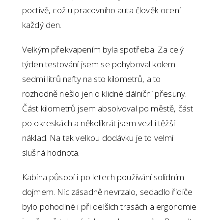
poctivě, což u pracovního auta člověk ocení
každý den.
Velkým překvapením byla spotřeba. Za celý
týden testování jsem se pohyboval kolem
sedmi litrů nafty na sto kilometrů, a to
rozhodně nešlo jen o klidné dálniční přesuny.
Část kilometrů jsem absolvoval po městě, část
po okreskách a několikrát jsem vezl i těžší
náklad. Na tak velkou dodávku je to velmi
slušná hodnota.
Kabina působí i po letech používání solidním
dojmem. Nic zásadně nevrzalo, sedadlo řidiče
bylo pohodlné i při delších trasách a ergonomie