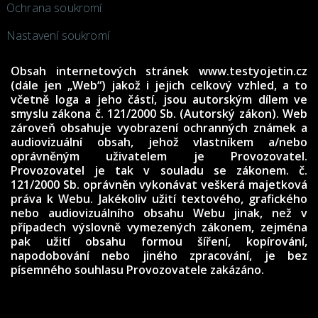
Ochrana soukromí
Nastavení soukromí
Obsah internetových stránek www.testyojetin.cz
(dále jen „Web“) jakož i jejich celkový vzhled, a to
včetně loga a jeho částí, jsou autorským dílem ve
smyslu zákona č. 121/2000 Sb. (Autorský zákon). Web
zároveň obsahuje vyobrazení ochranných známek a
audiovizuální obsah, jehož vlastníkem a/nebo
oprávněným uživatelem je Provozovatel.
Provozovatel je tak v souladu se zákonem. č.
121/2000 Sb. oprávněn vykonávat veškerá majetková
práva k Webu. Jakékoliv užití textového, grafického
nebo audiovizuálního obsahu Webu jinak, než v
případech výslovně vymezených zákonem, zejména
pak užití obsahu formou šíření, kopírování,
napodobování nebo jiného zpracování, je bez
písemného souhlasu Provozovatele zakázáno.