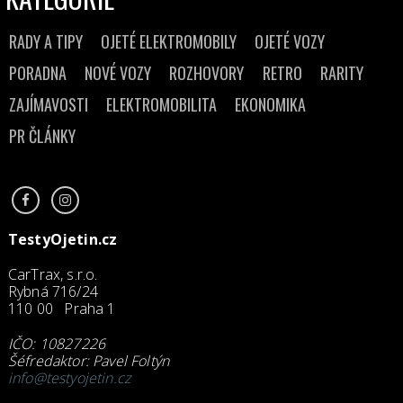
RADY A TIPY
OJETÉ ELEKTROMOBILY
OJETÉ VOZY
PORADNA
NOVÉ VOZY
ROZHOVORY
RETRO
RARITY
ZAJÍMAVOSTI
ELEKTROMOBILITA
EKONOMIKA
PR ČLÁNKY
TestyOjetin.cz
CarTrax, s.r.o.
Rybná 716/24
110 00 Praha 1
IČO: 10827226
Šéfredaktor: Pavel Foltýn
info@testyojetin.cz