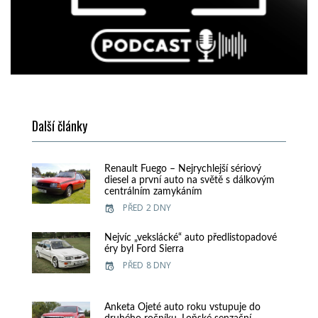
Další články
Renault Fuego – Nejrychlejší sériový
diesel a první auto na světě s dálkovým
centrálním zamykáním
PŘED 2 DNY
Nejvíc „vekslácké“ auto předlistopadové
éry byl Ford Sierra
PŘED 8 DNY
Anketa Ojeté auto roku vstupuje do