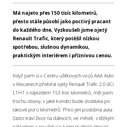
Má najeto přes 150 tisíc kilometrů,
přesto stále působí jako poctivý pracant
do každého dne. Vyzkoušeli jsme ojetý
Renault Trafic, který potěšil nízkou
spotřebou, slušnou dynamikou,
praktickým interiérem i příznivou cenou.
Když jsem si v Centru užitkových vozů AAA Auto
v Klecanech přebíral ojetý Renault Trafic 2.0 dCi
L1H1 s nájezdem 153 tisíc kilometrů, měl jsem
trochu obavy, v jaké kondici bude dodávka po
takové porci kilometrů. Přeci jen podobná auta
často tráví život na dálnicích, ve městě, s těžkým
nákladem a ne vždy se k nim majitelé chovají