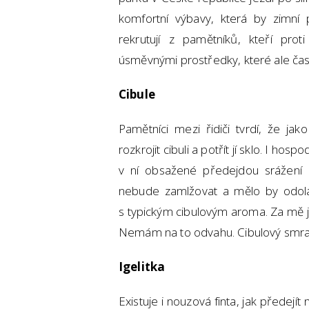
komfortní výbavy, která by zimní p
rekrutují z pamětníků, kteří pro
úsměvnými prostředky, které ale čast
Cibule
Pamětníci mezi řidiči tvrdí, že ja
rozkrojit cibuli a potřít jí sklo. I hosp
v ní obsažené předejdou srážení
nebude zamlžovat a mělo by odola
s typickým cibulovým aroma. Za mě je
Nemám na to odvahu. Cibulový smrad
Igelitka
Existuje i nouzová finta, jak předejí