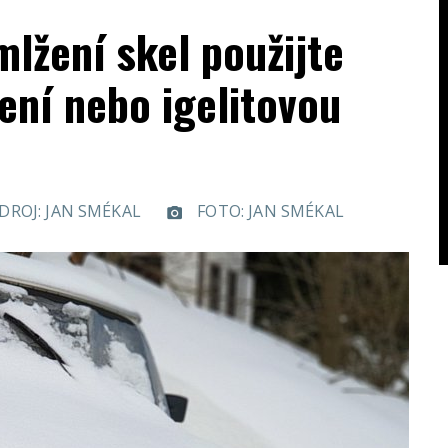
mlžení skel použijte
lení nebo igelitovou
DROJ: JAN SMÉKAL
FOTO: JAN SMÉKAL