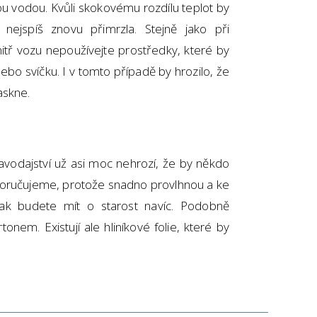
u vodou. Kvůli skokovému rozdílu teplot by
ejspíš znovu přimrzla. Stejně jako při
nitř vozu nepoužívejte prostředky, které by
ebo svíčku. I v tomto případě by hrozilo, že
askne.
vodajství už asi moc nehrozí, že by někdo
poručujeme, protože snadno provlhnou a ke
tak budete mít o starost navíc. Podobně
nem. Existují ale hliníkové folie, které by