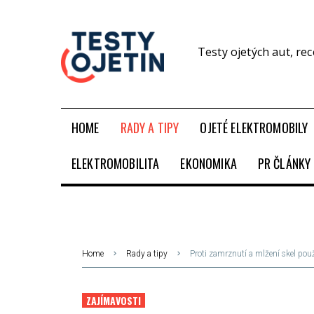
Testy ojetých aut, re
HOME
RADY A TIPY
OJETÉ ELEKTROMOBILY
ELEKTROMOBILITA
EKONOMIKA
PR ČLÁNKY
Home
Rady a tipy
Proti zamrznutí a mlžení skel použ
ZAJÍMAVOSTI