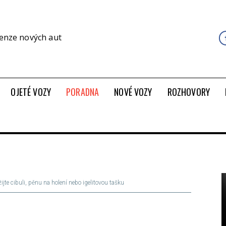
cenze nových aut
OJETÉ VOZY
PORADNA
NOVÉ VOZY
ROZHOVORY
ijte cibuli, pěnu na holení nebo igelitovou tašku