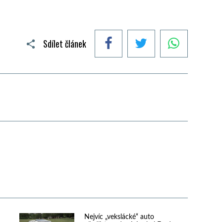
Facebook
Twitter
WhatsApp
Sdílet článek
Nejvíc „vekslácké“ auto