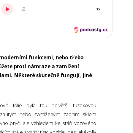
moderními funkcemi, nebo třeba
žete proti námraze a zamlžení
ami. Některé skutečně fungují, jiné
ková fólie byla tou největší tuzexovou
mrznutým nebo zamlženým zadním sklem
dávno pryč, ale vzhledem ke stáří vozového
cích stále stovky tisíc vozidel bez jakékoliv