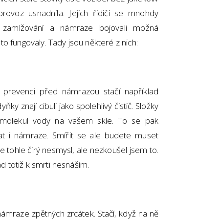
rovoz usnadnila. Jejich řidiči se mnohdy
ti zamlžování a námraze bojovali možná
o fungovaly. Tady jsou některé z nich:
ko prevenci před námrazou stačí například
odyňky znají cibuli jako spolehlivý čistič. Složky
 molekul vody na vašem skle. To se pak
t i námraze. Smířit se ale budete muset
 tohle čirý nesmysl, ale nezkoušel jsem to.
 totiž k smrti nesnáším.
t námraze zpětných zrcátek. Stačí, když na ně