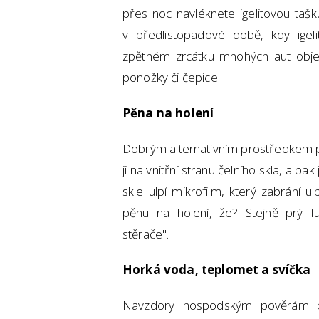
přes noc navléknete igelitovou tašku 
v předlistopadové době, kdy igeli
zpětném zrcátku mnohých aut objev
ponožky či čepice.
Pěna na holení
Dobrým alternativním prostředkem pr
ji na vnitřní stranu čelního skla, a p
skle ulpí mikrofilm, který zabrání 
pěnu na holení, že? Stejně prý f
stěrače".
Horká voda, teplomet a svíčka
Navzdory hospodským pověrám b