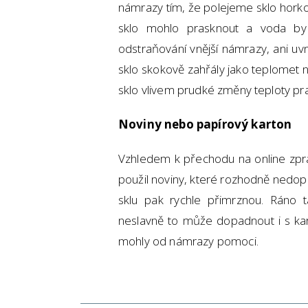
námrazy tím, že polejeme sklo horko
sklo mohlo prasknout a voda by n
odstraňování vnější námrazy, ani uv
sklo skokově zahřály jako teplomet n
sklo vlivem prudké změny teploty pr
Noviny nebo papírový karton
Vzhledem k přechodu na online zpra
použil noviny, které rozhodně nedo
sklu pak rychle přimrznou. Ráno 
neslavně to může dopadnout i s karto
mohly od námrazy pomoci.