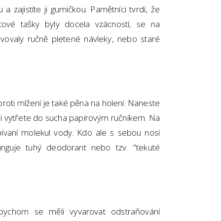
a zajistíte ji gumičkou. Pamětníci tvrdí, že
tové tašky byly docela vzácností, se na
ovaly ručně pletené návleky, nebo staré
oti mlžení je také pěna na holení. Naneste
ak ji vytřete do sucha papírovým ručníkem. Na
ulpívaní molekul vody. Kdo ale s sebou nosí
unguje tuhý deodorant nebo tzv. "tekuté
ychom se měli vyvarovat odstraňování