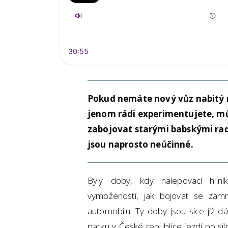
Pokud nemáte nový vůz nabitý 
jenom rádi experimentujete, mů
zabojovat starými babskými rad
jsou naprosto neúčinné.
Byly doby, kdy nalepovací hliní
vymožeností, jak bojovat se za
automobilu. Ty doby jsou sice již 
parku v České republice jezdí po silni