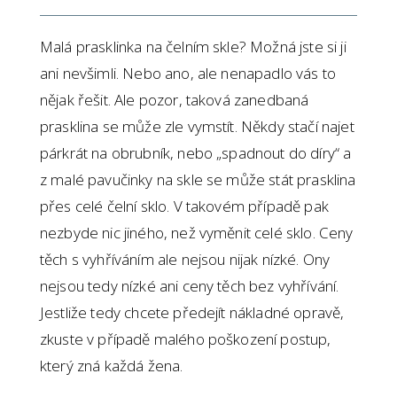
Malá prasklinka na čelním skle? Možná jste si ji
ani nevšimli. Nebo ano, ale nenapadlo vás to
nějak řešit. Ale pozor, taková zanedbaná
prasklina se může zle vymstít. Někdy stačí najet
párkrát na obrubník, nebo „spadnout do díry“ a
z malé pavučinky na skle se může stát prasklina
přes celé čelní sklo. V takovém případě pak
nezbyde nic jiného, než vyměnit celé sklo. Ceny
těch s vyhříváním ale nejsou nijak nízké. Ony
nejsou tedy nízké ani ceny těch bez vyhřívání.
Jestliže tedy chcete předejít nákladné opravě,
zkuste v případě malého poškození postup,
který zná každá žena.