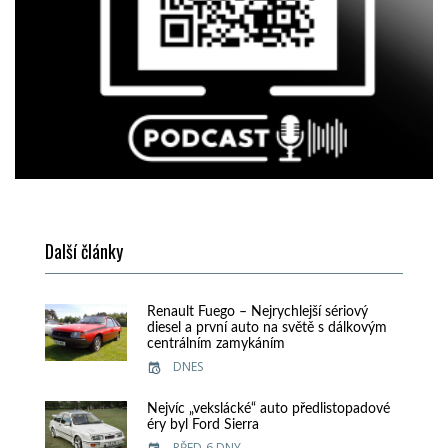
Další články
Renault Fuego – Nejrychlejší sériový
diesel a první auto na světě s dálkovým
centrálním zamykáním
DNES
Nejvíc „vekslácké“ auto předlistopadové
éry byl Ford Sierra
PŘED 6 DNY