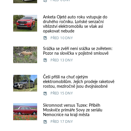
Anketa Ojeté auto roku vstupuje do
druhého ročníku. Loňské senzační
vítězství elektromobilu se však asi
opakovat nebude
PŘED 10 DNY
Srážka se zvěří není srážka se zvířetem:
Pozor na slovíčka v pojistné smlouvě
PŘED 13 DNY
Češi přišli na chuť ojetým
elektromobilům. Jejich prodeje raketově
rostou, meziročně jsou dvojnásobné
PŘED 15 DNY
Skromnost versus Tuzex: Příběh
Moskviče primáře Sovy ze seriálu
Nemocnice na kraji města
PŘED 17 DNY