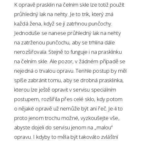
K opravě prasklin na čelním skle lze totiž použít
průhledný lak na nehty. Je to trik, který zná
každá žena, když se jí zatrhnou punčochy.
Jednoduše se nanese průhledný lak na nehty
na zatrženou punčochu, aby se trhlina dále
nerozšiřovala. Stejně to funguje i na prasklinku
na čelním skle. Ale pozor, v žádném případě se
nejedná o trvalou opravu. Tenhle postup by měl
spíše zabránit tomu, aby se drobná prasklinka,
kterou lze ještě opravit v servisu speciálním
postupem, rozšířila přes celé sklo, kdy potom
o nějaké opravě už nemůže být ani řeč. Je-li to
proto jenom trochu možné, vyzkoušejte vše,
abyste dojeli do servisu jenom na „malou“
opravu. I kdyby to měla být takováto zvláštní