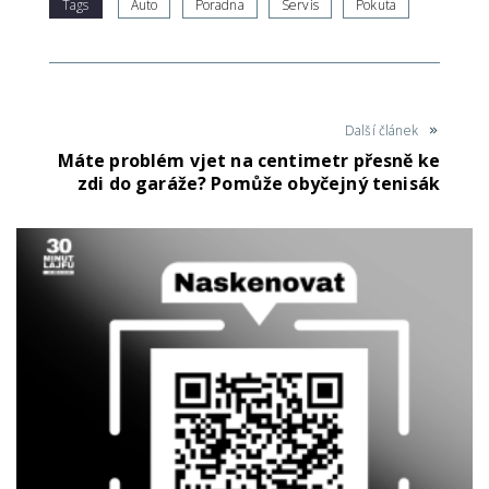
Tags
Auto
Poradna
Servis
Pokuta
Další článek
Máte problém vjet na centimetr přesně ke
zdi do garáže? Pomůže obyčejný tenisák