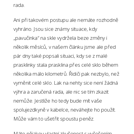
rada.
Ani při takovém postupu ale nemáte rozhodně
vyhráno. Jsou sice známy situace, kdy
„pavučinka“ na skle vydržela beze změny i
několik měsíců, v našem článku jsme ale před
pár dny také popsali situaci, kdy se z malé
prasklinky stala prasklina přes celé sklo během
několika málo kilometrů. Řidiči pak nezbylo, než
vyměnit celé sklo. Lak na nehty sice není žádná
výhra a zaručená rada, ale nic se tím zkazit
nemůže. Jestliže ho tedy bude mít vaše
spolujezdkyně v kabelce, neváhejte ho použít.
Může vám to ušetřit spoustu peněz.
Máte nějakou vlastní zkušenost s vyřešením