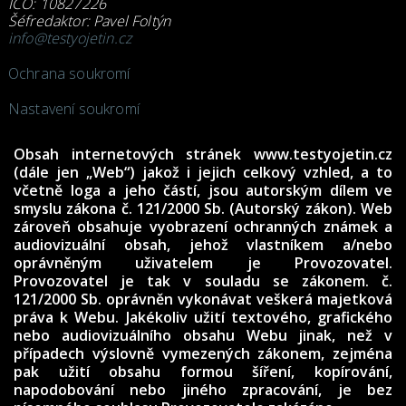
IČO: 10827226
Šéfredaktor: Pavel Foltýn
info@testyojetin.cz
Ochrana soukromí
Nastavení soukromí
Obsah internetových stránek www.testyojetin.cz
(dále jen „Web“) jakož i jejich celkový vzhled, a to
včetně loga a jeho částí, jsou autorským dílem ve
smyslu zákona č. 121/2000 Sb. (Autorský zákon). Web
zároveň obsahuje vyobrazení ochranných známek a
audiovizuální obsah, jehož vlastníkem a/nebo
oprávněným uživatelem je Provozovatel.
Provozovatel je tak v souladu se zákonem. č.
121/2000 Sb. oprávněn vykonávat veškerá majetková
práva k Webu. Jakékoliv užití textového, grafického
nebo audiovizuálního obsahu Webu jinak, než v
případech výslovně vymezených zákonem, zejména
pak užití obsahu formou šíření, kopírování,
napodobování nebo jiného zpracování, je bez