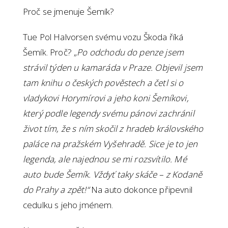
Proč se jmenuje Šemík?
Tue Pol Halvorsen svému vozu Škoda říká
Šemík. Proč? „
Po odchodu do penze jsem
strávil týden u kamaráda v Praze. Objevil jsem
tam knihu o českých pověstech a četl si o
vladykovi Horymírovi a jeho koni Šemíkovi,
který podle legendy svému pánovi zachránil
život tím, že s ním skočil z hradeb královského
paláce na pražském Vyšehradě. Sice je to jen
legenda, ale najednou se mi rozsvítilo. Mé
auto bude Šemík. Vždyť taky skáče – z Kodaně
do Prahy a zpět!“
Na auto dokonce připevnil
cedulku s jeho jménem.