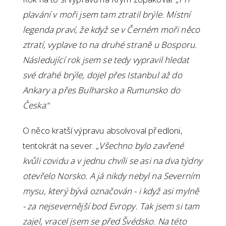
plavání v moři jsem tam ztratil brýle. Místní
legenda praví, že když se v Černém moři něco
ztratí, vyplave to na druhé straně u Bosporu.
Následující rok jsem se tedy vypravil hledat
své drahé brýle, dojel přes Istanbul až do
Ankary a přes Bulharsko a Rumunsko do
Česka
.“
O něco kratší výpravu absolvoval předloni,
tentokrát na sever. „
Všechno bylo zavřené
kvůli covidu a v jednu chvíli se asi na dva týdny
otevřelo Norsko. A já nikdy nebyl na Severním
mysu, který bývá označován - i když asi mylně
- za nejsevernější bod Evropy. Tak jsem si tam
zajel, vracel jsem se před Švédsko. Na této