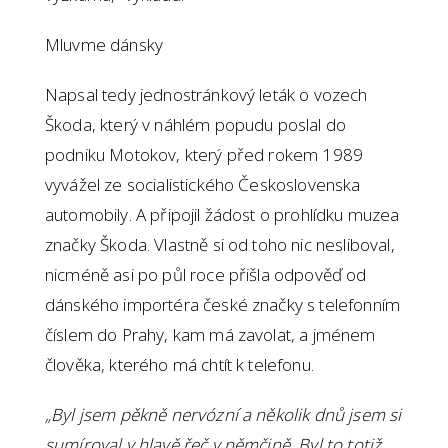
Mluvme dánsky
Napsal tedy jednostránkový leták o vozech
Škoda, který v náhlém popudu poslal do
podniku Motokov, který před rokem 1989
vyvážel ze socialistického Československa
automobily. A připojil žádost o prohlídku muzea
značky Škoda. Vlastně si od toho nic nesliboval,
nicméně asi po půl roce přišla odpověď od
dánského importéra české značky s telefonním
číslem do Prahy, kam má zavolat, a jménem
člověka, kterého má chtít k telefonu.
„Byl jsem pěkně nervózní a několik dnů jsem si
sumíroval v hlavě řeč v němčině. Byl to totiž