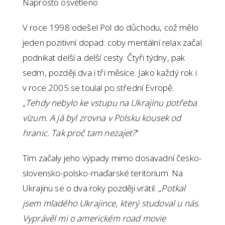
Naprosto osvětleno
V roce 1998 odešel Pol do důchodu, což mělo
jeden pozitivní dopad: coby mentální relax začal
podnikat delší a delší cesty. Čtyři týdny, pak
sedm, později dva i tři měsíce. Jako každý rok i
v roce 2005 se toulal po střední Evropě.
„
Tehdy nebylo ke vstupu na Ukrajinu potřeba
vízum. A já byl zrovna v Polsku kousek od
hranic. Tak proč tam nezajet?
“
Tím začaly jeho výpady mimo dosavadní česko-
slovensko-polsko-maďarské teritorium. Na
Ukrajinu se o dva roky později vrátil. „
Potkal
jsem mladého Ukrajince, který studoval u nás.
Vyprávěl mi o americkém road movie