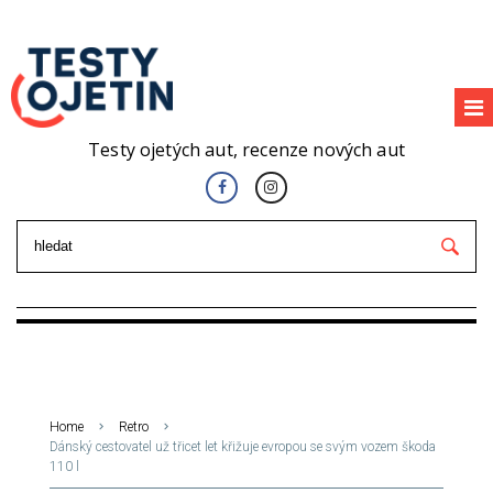
Testy ojetých aut, recenze nových aut
Home
Retro
Dánský cestovatel už třicet let křižuje evropou se svým vozem škoda
110 l