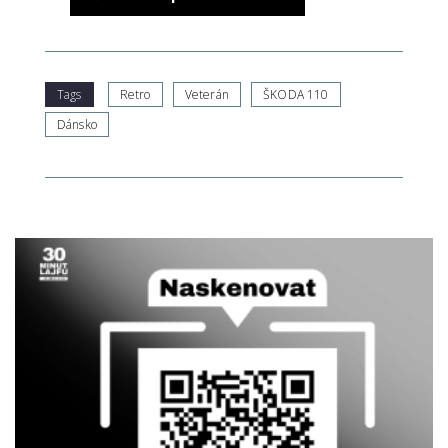
Tags
Retro
Veterán
ŠKODA 110
Dánsko