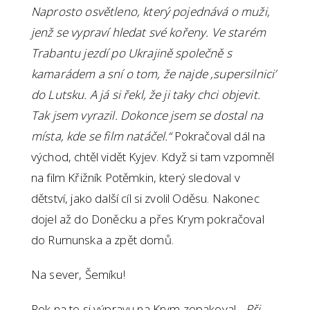
Naprosto osvětleno, který pojednává o muži,
jenž se vypraví hledat své kořeny. Ve starém
Trabantu jezdí po Ukrajině společně s
kamarádem a sní o tom, že najde ,supersilnici’
do Lutsku. A já si řekl, že ji taky chci objevit.
Tak jsem vyrazil. Dokonce jsem se dostal na
místa, kde se film natáčel.“
Pokračoval dál na
východ, chtěl vidět Kyjev. Když si tam vzpomněl
na film Křižník Potěmkin, který sledoval v
dětství, jako další cíl si zvolil Oděsu. Nakonec
dojel až do Doněcku a přes Krym pokračoval
do Rumunska a zpět domů.
Na sever, Šemíku!
Rok na to si výpravu na Krym zopakoval. „
Při