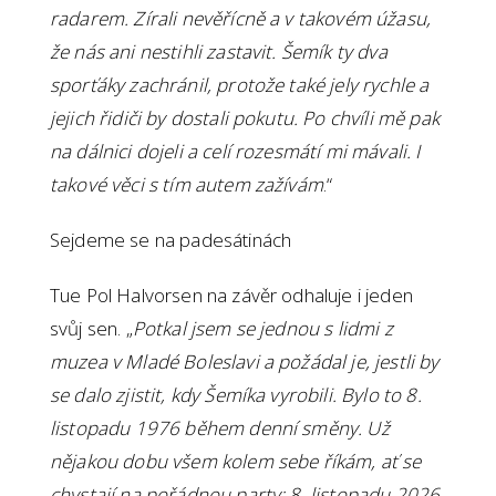
radarem. Zírali nevěřícně a v takovém úžasu,
že nás ani nestihli zastavit. Šemík ty dva
sporťáky zachránil, protože také jely rychle a
jejich řidiči by dostali pokutu. Po chvíli mě pak
na dálnici dojeli a celí rozesmátí mi mávali. I
takové věci s tím autem zažívám
.“
Sejdeme se na padesátinách
Tue Pol Halvorsen na závěr odhaluje i jeden
svůj sen. „
Potkal jsem se jednou s lidmi z
muzea v Mladé Boleslavi a požádal je, jestli by
se dalo zjistit, kdy Šemíka vyrobili. Bylo to 8.
listopadu 1976 během denní směny. Už
nějakou dobu všem kolem sebe říkám, ať se
chystají na pořádnou party: 8. listopadu 2026