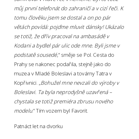
můj první telefonát do zahraničí a v cizí řeči. K
tomu člověku jsem se dostal a on po pár
větách povídá: pojďme mluvit dánsky! Ukázalo
se totiž, že dřív pracoval na ambasádě v
Kodani a bydlel pár ulic ode mne. Byli jsme v
podstatě sousedé
,“ směje se Pol. Cesta do
Prahy se nakonec podařila, stejně jako do
muzea v Mladé Boleslavi a továrny Tatra v
Kopřivnici. „
Bohužel mne nevzali do výroby v
Boleslavi. Ta byla neprodyšně uzavřená –
chystala se totiž premiéra zbrusu nového
modelu
.“ Tím vozem byl Favorit.
Patnáct let na dvorku