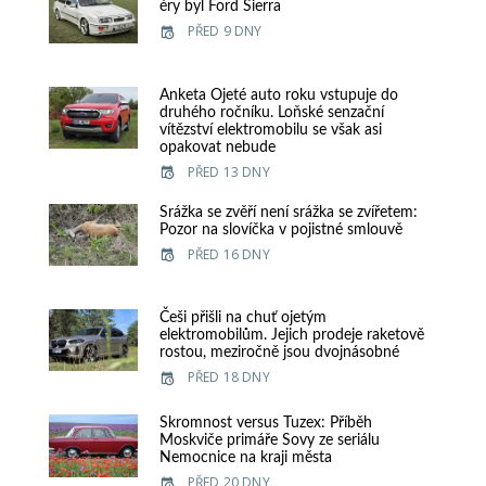
éry byl Ford Sierra
PŘED 9 DNY
Anketa Ojeté auto roku vstupuje do
druhého ročníku. Loňské senzační
vítězství elektromobilu se však asi
opakovat nebude
PŘED 13 DNY
Srážka se zvěří není srážka se zvířetem:
Pozor na slovíčka v pojistné smlouvě
PŘED 16 DNY
Češi přišli na chuť ojetým
elektromobilům. Jejich prodeje raketově
rostou, meziročně jsou dvojnásobné
PŘED 18 DNY
Skromnost versus Tuzex: Příběh
Moskviče primáře Sovy ze seriálu
Nemocnice na kraji města
PŘED 20 DNY