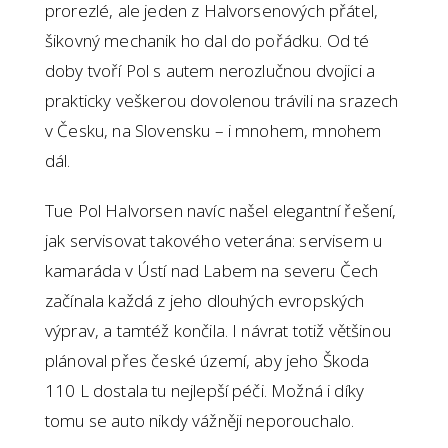
prorezlé, ale jeden z Halvorsenových přátel,
šikovný mechanik ho dal do pořádku. Od té
doby tvoří Pol s autem nerozlučnou dvojici a
prakticky veškerou dovolenou trávili na srazech
v Česku, na Slovensku – i mnohem, mnohem
dál.
Tue Pol Halvorsen navíc našel elegantní řešení,
jak servisovat takového veterána: servisem u
kamaráda v Ústí nad Labem na severu Čech
začínala každá z jeho dlouhých evropských
výprav, a tamtéž končila. I návrat totiž většinou
plánoval přes české území, aby jeho Škoda
110 L dostala tu nejlepší péči. Možná i díky
tomu se auto nikdy vážněji neporouchalo.