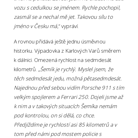
vozu s cedulkou se jménem. Rychle pochopil,
zasmál se a nechal mě jet. Takovou sílu to
jméno v Česku má
,“ vypráví.
A rovnou přidává ještě jednu úsměvnou
historku. Výpadovka z Karlových Varů směrem
k dálnici. Omezená rychlost na sedmdesát
kilometrů. „
Šemík je rychlý. Myslel jsem, že
těch sedmdesát jedu, možná pětasedmdesát.
Najednou před sebou vidím Porsche 911 s tím
velkým spojlerem a Ferrari 250. Dojeli jsme až
k nim a v takových situacích Šemíka nemám
pod kontrolou, on si dělá, co chce.
Předjíždíme je rychlostí asi 85 kilometrů a v
tom před námi pod mostem policie s