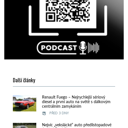
Další články
Renault Fuego – Nejrychlejší sériový
diesel a první auto na světě s dálkovým
centrálním zamykáním
PŘED 3 DNY
Nejvíc „vekslácké“ auto předlistopadové