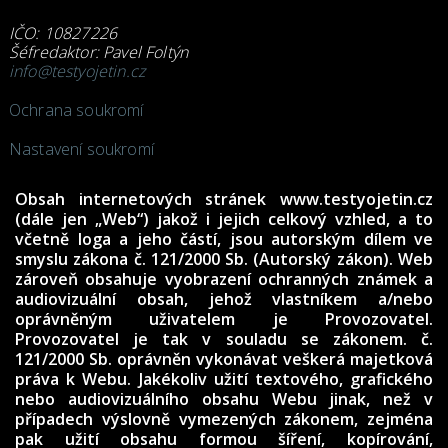
IČO: 10827226
Šéfredaktor: Pavel Foltýn
info@testyojetin.cz
Ochrana soukromí
Nastavení soukromí
Obsah internetových stránek www.testyojetin.cz
(dále jen „Web“) jakož i jejich celkový vzhled, a to
včetně loga a jeho částí, jsou autorským dílem ve
smyslu zákona č. 121/2000 Sb. (Autorský zákon). Web
zároveň obsahuje vyobrazení ochranných známek a
audiovizuální obsah, jehož vlastníkem a/nebo
oprávněným uživatelem je Provozovatel.
Provozovatel je tak v souladu se zákonem. č.
121/2000 Sb. oprávněn vykonávat veškerá majetková
práva k Webu. Jakékoliv užití textového, grafického
nebo audiovizuálního obsahu Webu jinak, než v
případech výslovně vymezených zákonem, zejména
pak užití obsahu formou šíření, kopírování,