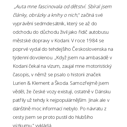
„Auta mne fascinovala od dětství. Sbíral jsem
články, obrázky a knihy o nich
,“ začíná své
vyprávění sedmdesátník, který se až do
odchodu do důchodu živil jako řidič autobusu
městské dopravy v Kodani. V roce 1984 se
poprvé vydal do tehdejšího Československa na
týdenní dovolenou. „Když jsem na ambasádě v
Kodani čekal na vízum, zaujal mne motoristický
časopis, v němž se psalo o historii značek
Lurien & Klement a Škoda. Samozřejmě jsem
věděl, že české vozy existují, ostatně v Dánsku
patřily už tehdy k nejpopulárnějším. Jinak ale v
dánštině moc informací nebylo. Po návratu z
cesty jsem se proto pustil do hlubšího
výzkumu,“ vykládá.