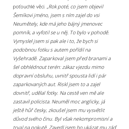
poťouchlé věci. „
Rok poté, co jsem objevil
Šemíkovi jméno, jsem s ním zajel do vsi
Neumětely, kde má jeho bájný jmenovec
pomník, a vyfotil se u něj. To bylo v pohodě.
Vymyslel jsem si pak ale i to, že bych si
podobnou fotku s autem pořídil na
Vyšehradě. Zaparkoval jsem před branami a
šel obhlédnout terén: zákaz vjezdu mimo
dopravní obsluhu, uvnitř spousta lidí i pár
zaparkovaných aut. Riskl jsem to a zajel
dovnitř, udělal fotky. Na cestě ven mě ale
zastavil policista. Neuměl moc anglicky, já
ještě hůř česky, zkoušel jsem mu vysvětlit
důvod svého činu. Byl však nekompromisní a
trval na pokutě. Zavedl jsem ho ukázat mu záď