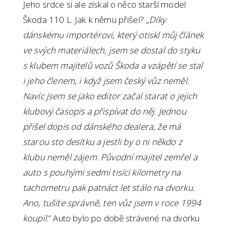
Jeho srdce si ale získal o něco starší model
Škoda 110 L. Jak k němu přišel?
„Díky
dánskému importérovi, který otiskl můj článek
ve svých materiálech, jsem se dostal do styku
s klubem majitelů vozů Škoda a vzápětí se stal
i jeho členem, i když jsem český vůz neměl.
Navíc jsem se jako editor začal starat o jejich
klubový časopis a přispívat do něj. Jednou
přišel dopis od dánského dealera, že má
starou sto desítku a jestli by o ni někdo z
klubu neměl zájem. Původní majitel zemřel a
auto s pouhými sedmi tisíci kilometry na
tachometru pak patnáct let stálo na dvorku.
Ano, tušíte správně, ten vůz jsem v roce 1994
koupil
.“ Auto bylo po době strávené na dvorku