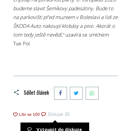
budeme slavit Šemíkovy padesátiny. Bude to
na parkovišti před muzeem v Boleslavi a lidi ze
ŠKODA Auto nakoupí klobásy a pivo. Akorát o
tom tedy ještě nevědí
,“ uzavírá se smíchem
Tue Pol.
Facebook
Twitter
WhatsApp
Sdílet článek
Diskuze
30
Vstoupit do diskuze