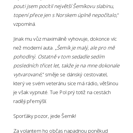
pouti jsem pocítil největší Šemíkovu slabinu,
topení přece jen s Norskem úplně nepočítalo,
“
vzpomíná.
Jinak mu vůz maximálně vyhovuje, dokonce víc
než moderní auta. „
Šemík je malý, ale pro mě
pohodlný. Ostatně v tom sedadle sedím
posledních třicet let, takže je na mne dokonale
vytvarované,
“ směje se dánský cestovatel,
který ve svém veteránu sice má rádio, většinou
je však vypnuté. Tue Pol prý totiž na cestách
raději přemýšlí.
Sporťáky pozor, jede Šemík!
Za volantem ho občas napadnou poněkud