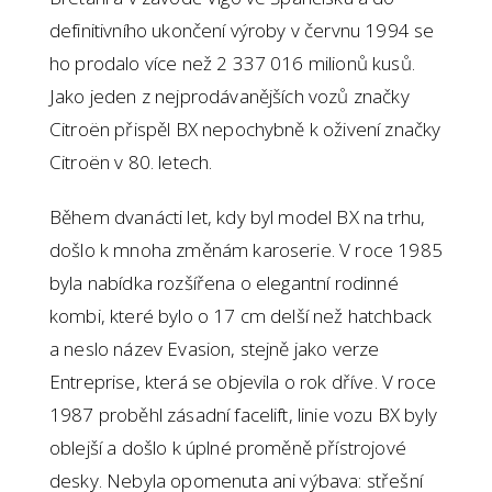
definitivního ukončení výroby v červnu 1994 se
ho prodalo více než 2 337 016 milionů kusů.
Jako jeden z nejprodávanějších vozů značky
Citroën přispěl BX nepochybně k oživení značky
Citroën v 80. letech.
Během dvanácti let, kdy byl model BX na trhu,
došlo k mnoha změnám karoserie. V roce 1985
byla nabídka rozšířena o elegantní rodinné
kombi, které bylo o 17 cm delší než hatchback
a neslo název Evasion, stejně jako verze
Entreprise, která se objevila o rok dříve. V roce
1987 proběhl zásadní facelift, linie vozu BX byly
oblejší a došlo k úplné proměně přístrojové
desky. Nebyla opomenuta ani výbava: střešní