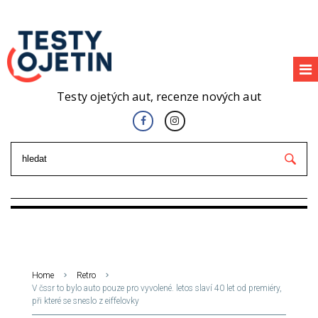
Testy ojetých aut, recenze nových aut
Home
Retro
V čssr to bylo auto pouze pro vyvolené. letos slaví 40 let od premiéry,
při které se sneslo z eiffelovky