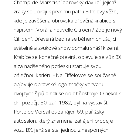
Champ-de-Mars tísní obrovský dav lidí, jejichž
zraky se upírají k prvnímu patru Eiffelovy věže,
kde je zavěšena obrovská dřevěná krabice s
nápisem „Voilà la nouvelle Citroën / Zde je nový
Citroën“. Dřevěná bedna se během ohlušující
světelné a zvukové show pomalu snáší k zemi.
Krabice se konečně otevírá, objevuje se vůz BX
a za nadšeného potlesku startuje svou
báječnou kariéru - Na Eiffelovce se současně
objevuje obrovské logo značky ve tvaru
dvojitých šípů a halí se do ohňostroje. O několik
dní později, 30. září 1982, byl na výstavišti
Porte de Versailles zahájen 69. pařížský
autosalon, který znamenal zahájení prodeje
vozu BX, jenž se stal jednou z nesporných