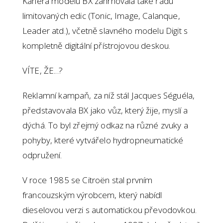
Kariéra modelu BX zahrnovala také řadu
limitovaných edic (Tonic, Image, Calanque,
Leader atd.), včetně slavného modelu Digit s
kompletně digitální přístrojovou deskou.
VÍTE, ŽE...?
Reklamní kampaň, za níž stál Jacques Séguéla,
představovala BX jako vůz, který žije, myslí a
dýchá. To byl zřejmý odkaz na různé zvuky a
pohyby, které vytvářelo hydropneumatické
odpružení.
V roce 1985 se Citroën stal prvním
francouzským výrobcem, který nabídl
dieselovou verzi s automatickou převodovkou.