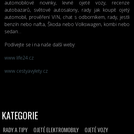
automobilové novinky, levné ojeté vozy, recenze
autobazarů, světové autosalony, rady jak koupit ojetý
automobil, prověření VIN, chat s odborníkem, rady, jestli
benzín nebo nafta, Škoda nebo Volkswagen, kombi nebo
sedan…
Podívejte se i na naše další weby:
www.life24.cz
www.cestyavylety.cz
KATEGORIE
RADY A TIPY
OJETÉ ELEKTROMOBILY
OJETÉ VOZY