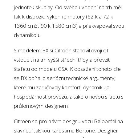
jednotek skupiny. Od svého uvedení na trh měl
tak k dispozici výkonné motory (62 k a 72 k
1360 cm3, 90 k 1580 cm3) a překvapoval svou
dynamikou.
S modelem BX si Citroën stanovil dvojí cíl:
vstoupit na trh vyšší střední třídy a převzít
štafetu od modelu GSA. K dosažení tohoto cíle
se BX opíral o seriózní technické argumenty,
které mu zaručovaly komfort, dynamiku a
hospodárnost provozu, a také o novou siluetu s
průlomovým designem.
Citroën se pro návrh designu vozu BX obrátil na
slavnou italskou karosárnu Bertone. Designér