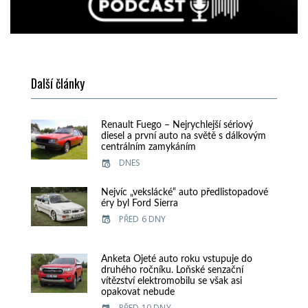
Další články
Renault Fuego – Nejrychlejší sériový
diesel a první auto na světě s dálkovým
centrálním zamykáním
DNES
Nejvíc „vekslácké“ auto předlistopadové
éry byl Ford Sierra
PŘED 6 DNY
Anketa Ojeté auto roku vstupuje do
druhého ročníku. Loňské senzační
vítězství elektromobilu se však asi
opakovat nebude
PŘED 10 DNY