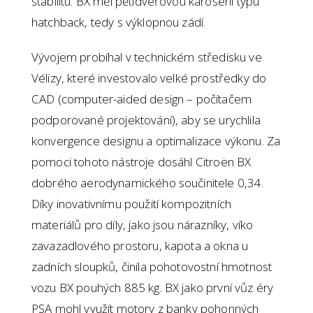
stabilitu. BX měl pětidveřovou karoserii typu
hatchback, tedy s výklopnou zádí.
Vývojem probíhal v technickém středisku ve
Vélizy, které investovalo velké prostředky do
CAD (computer-aided design – počítačem
podporované projektování), aby se urychlila
konvergence designu a optimalizace výkonu. Za
pomoci tohoto nástroje dosáhl Citroën BX
dobrého aerodynamického součinitele 0,34.
Díky inovativnímu použití kompozitních
materiálů pro díly, jako jsou nárazníky, víko
zavazadlového prostoru, kapota a okna u
zadních sloupků, činila pohotovostní hmotnost
vozu BX pouhých 885 kg. BX jako první vůz éry
PSA mohl využít motory z banky pohonných