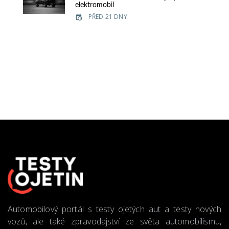
elektromobil
PŘED 21 DNY
Automobilový portál s testy ojetých aut a testy nových
vozů, ale také zpravodajství ze světa automobilismu,