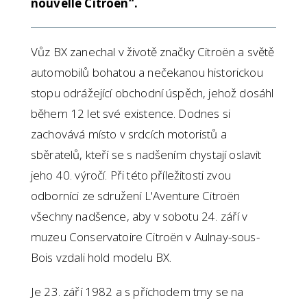
nouvelle Citroën“.
Vůz BX zanechal v životě značky Citroën a světě
automobilů bohatou a nečekanou historickou
stopu odrážející obchodní úspěch, jehož dosáhl
během 12 let své existence. Dodnes si
zachovává místo v srdcích motoristů a
sběratelů, kteří se s nadšením chystají oslavit
jeho 40. výročí. Při této příležitosti zvou
odborníci ze sdružení L'Aventure Citroën
všechny nadšence, aby v sobotu 24. září v
muzeu Conservatoire Citroën v Aulnay-sous-
Bois vzdali hold modelu BX.
Je 23. září 1982 a s příchodem tmy se na