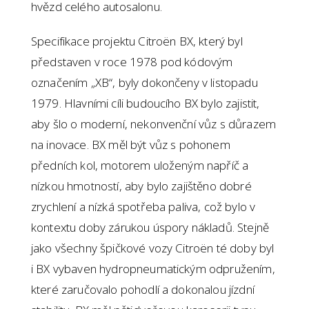
hvězd celého autosalonu.
Specifikace projektu Citroën BX, který byl
představen v roce 1978 pod kódovým
označením „XB“, byly dokončeny v listopadu
1979. Hlavními cíli budoucího BX bylo zajistit,
aby šlo o moderní, nekonvenční vůz s důrazem
na inovace. BX měl být vůz s pohonem
předních kol, motorem uloženým napříč a
nízkou hmotností, aby bylo zajištěno dobré
zrychlení a nízká spotřeba paliva, což bylo v
kontextu doby zárukou úspory nákladů. Stejně
jako všechny špičkové vozy Citroën té doby byl
i BX vybaven hydropneumatickým odpružením,
které zaručovalo pohodlí a dokonalou jízdní