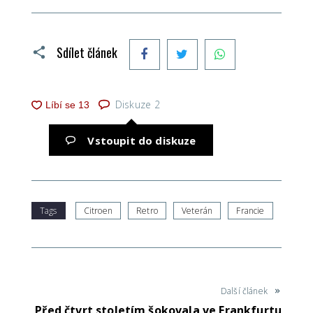
Facebook
Twitter
WhatsApp
Sdílet článek
Diskuze
2
Vstoupit do diskuze
Tags
Citroen
Retro
Veterán
Francie
Další článek
Před čtvrt stoletím šokovala ve Frankfurtu