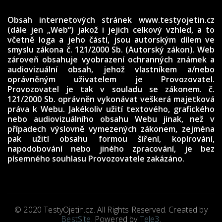
Obsah internetových stránek www.testyojetin.cz
(dále jen „Web“) jakož i jejich celkový vzhled, a to
včetně loga a jeho částí, jsou autorským dílem ve
smyslu zákona č. 121/2000 Sb. (Autorský zákon). Web
zároveň obsahuje vyobrazení ochranných známek a
audiovizuální obsah, jehož vlastníkem a/nebo
oprávněným uživatelem je Provozovatel.
Provozovatel je tak v souladu se zákonem. č.
121/2000 Sb. oprávněn vykonávat veškerá majetková
práva k Webu. Jakékoliv užití textového, grafického
nebo audiovizuálního obsahu Webu jinak, než v
případech výslovně vymezených zákonem, zejména
pak užití obsahu formou šíření, kopírování,
napodobování nebo jiného zpracování, je bez
písemného souhlasu Provozovatele zakázáno.
© 2020 TestyOjetin.cz. All Rights Reserved. Created by
BestSite
. Powered by
Tele3
.