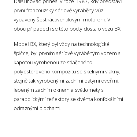
Další inovaci přinesl v roce 1987, kdy představil
první francouzský sériově vyráběný vůz
vybavený šestnáctiventilovým motorem. V
obou případech se této pocty dostalo vozu BX!
Model BX, který byl vždy na technologické
špičce, byl prvním sériově vyráběným vozem s
kapotou vyrobenou ze stlačeného
polyesterového kompozitu se skelnými vlákny,
stejně tak vyrobenými zadními pátými dveřmi,
lepeným zadním oknem a světlomety s
parabolickými reflektory se dvěma konfokálními
odraznými plochami.