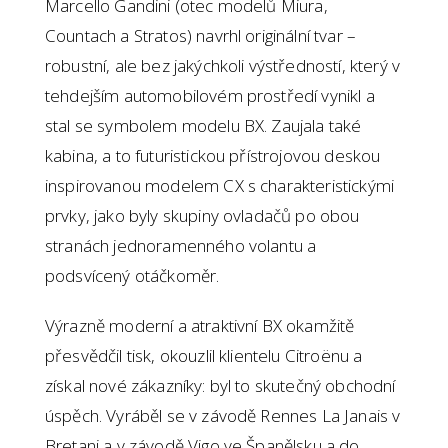
Marcello Gandini (otec modelů Miura,
Countach a Stratos) navrhl originální tvar –
robustní, ale bez jakýchkoli výstředností, který v
tehdejším automobilovém prostředí vynikl a
stal se symbolem modelu BX. Zaujala také
kabina, a to futuristickou přístrojovou deskou
inspirovanou modelem CX s charakteristickými
prvky, jako byly skupiny ovladačů po obou
stranách jednoramenného volantu a
podsvícený otáčkoměr.
Výrazně moderní a atraktivní BX okamžitě
přesvědčil tisk, okouzlil klientelu Citroënu a
získal nové zákazníky: byl to skutečný obchodní
úspěch. Vyráběl se v závodě Rennes La Janais v
Bretani a v závodě Vigo ve Španělsku a do