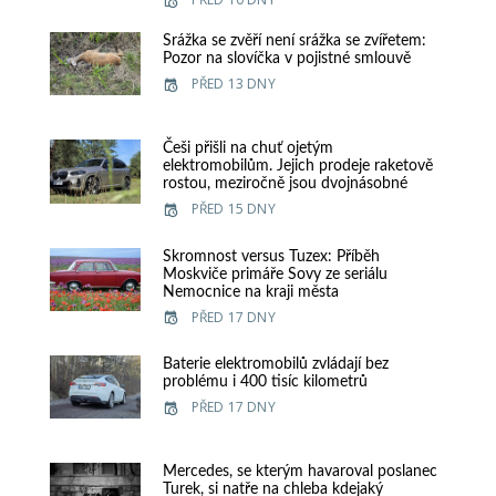
Srážka se zvěří není srážka se zvířetem:
Pozor na slovíčka v pojistné smlouvě
PŘED 13 DNY
Češi přišli na chuť ojetým
elektromobilům. Jejich prodeje raketově
rostou, meziročně jsou dvojnásobné
PŘED 15 DNY
Skromnost versus Tuzex: Příběh
Moskviče primáře Sovy ze seriálu
Nemocnice na kraji města
PŘED 17 DNY
Baterie elektromobilů zvládají bez
problému i 400 tisíc kilometrů
PŘED 17 DNY
Mercedes, se kterým havaroval poslanec
Turek, si natře na chleba kdejaký