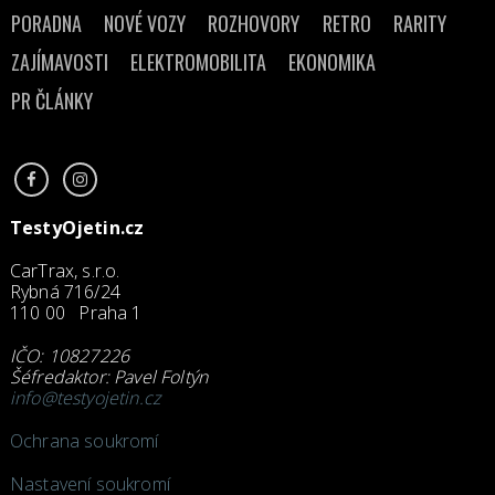
PORADNA
NOVÉ VOZY
ROZHOVORY
RETRO
RARITY
ZAJÍMAVOSTI
ELEKTROMOBILITA
EKONOMIKA
PR ČLÁNKY
TestyOjetin.cz
CarTrax, s.r.o.
Rybná 716/24
110 00 Praha 1
IČO: 10827226
Šéfredaktor: Pavel Foltýn
info@testyojetin.cz
Ochrana soukromí
Nastavení soukromí