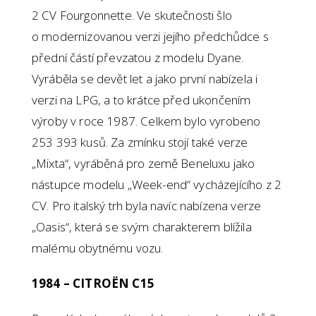
2 CV Fourgonnette. Ve skutečnosti šlo
o modernizovanou verzi jejího předchůdce s
přední částí převzatou z modelu Dyane.
Vyráběla se devět let a jako první nabízela i
verzi na LPG, a to krátce před ukončením
výroby v roce 1987. Celkem bylo vyrobeno
253 393 kusů. Za zmínku stojí také verze
„Mixta“, vyráběná pro země Beneluxu jako
nástupce modelu „Week-end“ vycházejícího z 2
CV. Pro italský trh byla navíc nabízena verze
„Oasis“, která se svým charakterem blížila
malému obytnému vozu.
1984 – CITROËN C15