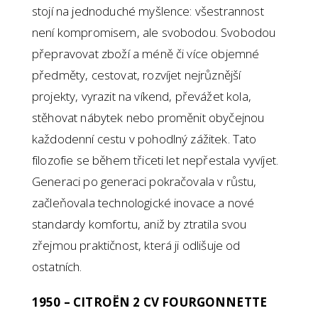
stojí na jednoduché myšlence: všestrannost
není kompromisem, ale svobodou. Svobodou
přepravovat zboží a méně či více objemné
předměty, cestovat, rozvíjet nejrůznější
projekty, vyrazit na víkend, převážet kola,
stěhovat nábytek nebo proměnit obyčejnou
každodenní cestu v pohodlný zážitek. Tato
filozofie se během třiceti let nepřestala vyvíjet.
Generaci po generaci pokračovala v růstu,
začleňovala technologické inovace a nové
standardy komfortu, aniž by ztratila svou
zřejmou praktičnost, která ji odlišuje od
ostatních.
1950 – CITROËN 2 CV FOURGONNETTE