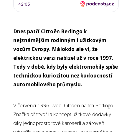
Dnes patří Citroën Berlingo k
nejznámějším rodinným i užitkovým
vozům Evropy. Málokdo ale ví, že
elektrickou verzi nabízel už v roce 1997.
Tedy v době, kdy byly elektromobily spíše
technickou kuriozitou než budoucností
automobilového průmyslu.
V červenci 1996 uvedl Citroën na trh Berlingo.
Značka přetvořila koncept užitkové dodávky
díky jednoprostorové karoserii a zároveň
vytvořila zcela novou kategorii prostorného a