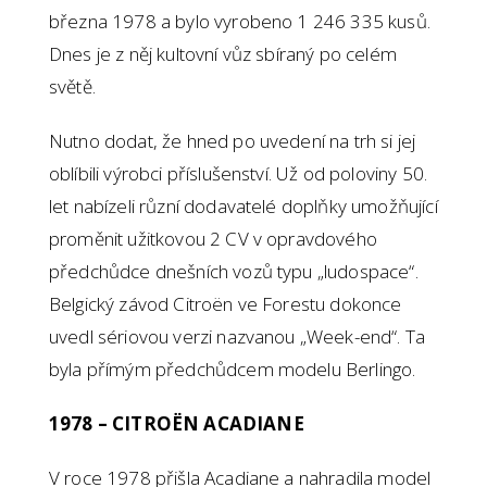
března 1978 a bylo vyrobeno 1 246 335 kusů.
Dnes je z něj kultovní vůz sbíraný po celém
světě.
Nutno dodat, že hned po uvedení na trh si jej
oblíbili výrobci příslušenství. Už od poloviny 50.
let nabízeli různí dodavatelé doplňky umožňující
proměnit užitkovou 2 CV v opravdového
předchůdce dnešních vozů typu „ludospace“.
Belgický závod Citroën ve Forestu dokonce
uvedl sériovou verzi nazvanou „Week-end“. Ta
byla přímým předchůdcem modelu Berlingo.
1978 – CITROËN ACADIANE
V roce 1978 přišla Acadiane a nahradila model