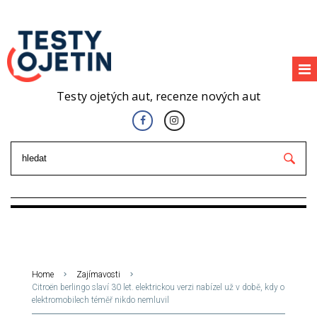
Testy ojetých aut, recenze nových aut
Home
Zajímavosti
Citroën berlingo slaví 30 let. elektrickou verzi nabízel už v době, kdy o
elektromobilech téměř nikdo nemluvil