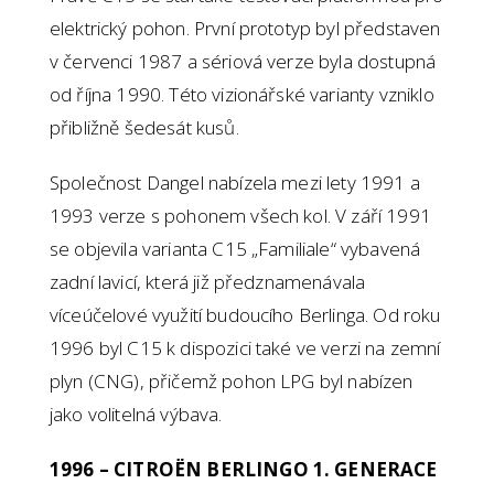
elektrický pohon. První prototyp byl představen
v červenci 1987 a sériová verze byla dostupná
od října 1990. Této vizionářské varianty vzniklo
přibližně šedesát kusů.
Společnost Dangel nabízela mezi lety 1991 a
1993 verze s pohonem všech kol. V září 1991
se objevila varianta C15 „Familiale“ vybavená
zadní lavicí, která již předznamenávala
víceúčelové využití budoucího Berlinga. Od roku
1996 byl C15 k dispozici také ve verzi na zemní
plyn (CNG), přičemž pohon LPG byl nabízen
jako volitelná výbava.
1996 – CITROËN BERLINGO 1. GENERACE