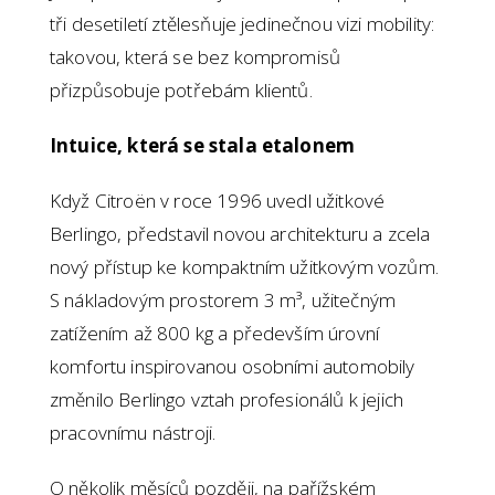
tři desetiletí ztělesňuje jedinečnou vizi mobility:
takovou, která se bez kompromisů
přizpůsobuje potřebám klientů.
Intuice, která se stala etalonem
Když Citroën v roce 1996 uvedl užitkové
Berlingo, představil novou architekturu a zcela
nový přístup ke kompaktním užitkovým vozům.
S nákladovým prostorem 3 m³, užitečným
zatížením až 800 kg a především úrovní
komfortu inspirovanou osobními automobily
změnilo Berlingo vztah profesionálů k jejich
pracovnímu nástroji.
O několik měsíců později, na pařížském