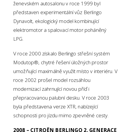
ženevském autosalonu v roce 1999 byl
představen experimentální vůz Berlingo
Dynavolt, ekologický model kombinující
elektromotor a spalovací motor poháněný
LPG.
V roce 2000 získalo Berlingo střešní systém
Modutop®, chytré řešení úložných prostor
umožňující maximálně využít místo v interiéru. V
roce 2002 prošel model rozsáhlou
modernizací zahrnující novou příď i
přepracovanou palubní desku. V roce 2003
byla představena verze XTR, nabízející
schopnosti pro jízdu mimo zpevněné cesty.
2008 – CITROËN BERLINGO 2. GENERACE