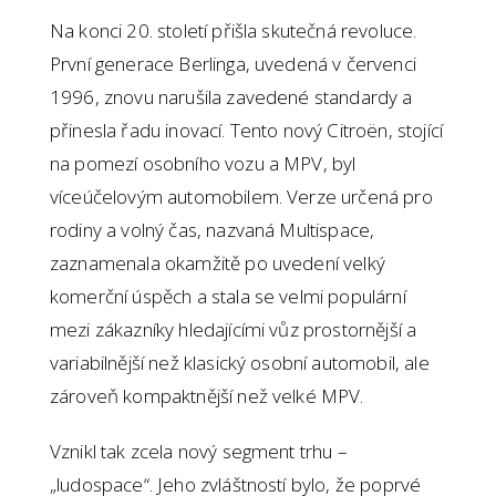
Na konci 20. století přišla skutečná revoluce.
První generace Berlinga, uvedená v červenci
1996, znovu narušila zavedené standardy a
přinesla řadu inovací. Tento nový Citroën, stojící
na pomezí osobního vozu a MPV, byl
víceúčelovým automobilem. Verze určená pro
rodiny a volný čas, nazvaná Multispace,
zaznamenala okamžitě po uvedení velký
komerční úspěch a stala se velmi populární
mezi zákazníky hledajícími vůz prostornější a
variabilnější než klasický osobní automobil, ale
zároveň kompaktnější než velké MPV.
Vznikl tak zcela nový segment trhu –
„ludospace“. Jeho zvláštností bylo, že poprvé