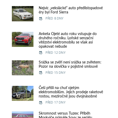
Nejvíc „vekslácké“ auto předlistopadové
éry byl Ford Sierra
PŘED 8 DNY
Anketa Ojeté auto roku vstupuje do
druhého ročníku. Loňské senzační
vítězství elektromobilu se však asi
opakovat nebude
PŘED 12 DNY
Srážka se zvěří není srážka se zvířetem:
Pozor na slovíčka v pojistné smlouvě
PŘED 15 DNY
Češi přišli na chuť ojetým
elektromobilům. Jejich prodeje raketově
rostou, meziročně jsou dvojnásobné
PŘED 17 DNY
Skromnost versus Tuzex: Příběh
Moskviče primáře Sovy ze seriálu