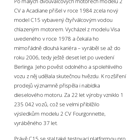
Po malých dvouválcových motorech modelů 2
CV a Acadiane přišel v roce 1984 zcela nový
model C15 vybavený čtyřválcovým vodou
chlazeným motorem. Vycházel z modelu Visa
uvedeného v roce 1978 a čekala ho
mimořádně dlouhá kariéra – vyráběl se až do
roku 2006, tedy ještě deset let po uvedení
Berlinga. Jeho pověst odolného a spolehlivého
vozu z něj udělala skutečnou hvězdu. K rozšíření
prodejů významně přispěla i nabídka
dieselového motoru. Za 22 let výroby vzniklo 1
235 042 vozů, což se velmi přiblížilo
výsledkům modelu 2 CV Fourgonnette,
vyráběného 37 let.
Právě C15 se stal také testovací platformou pro