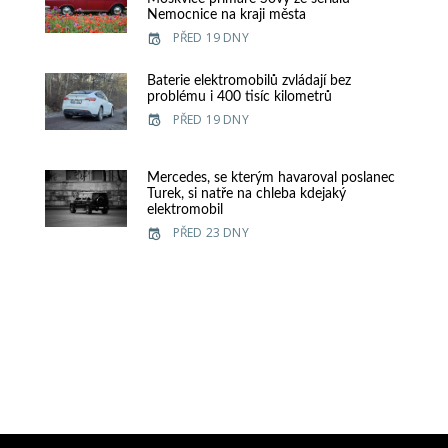
Nemocnice na kraji města
PŘED 19 DNY
Baterie elektromobilů zvládají bez
problému i 400 tisíc kilometrů
PŘED 19 DNY
Mercedes, se kterým havaroval poslanec
Turek, si natře na chleba kdejaký
elektromobil
PŘED 23 DNY