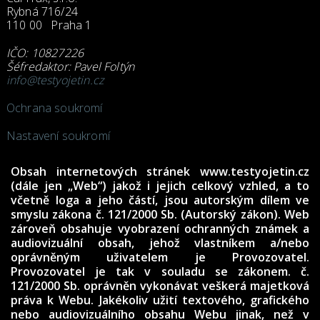
Rybná 716/24
110 00 Praha 1
IČO: 10827226
Šéfredaktor: Pavel Foltýn
info@testyojetin.cz
Ochrana soukromí
Nastavení soukromí
Obsah internetových stránek www.testyojetin.cz
(dále jen „Web“) jakož i jejich celkový vzhled, a to
včetně loga a jeho částí, jsou autorským dílem ve
smyslu zákona č. 121/2000 Sb. (Autorský zákon). Web
zároveň obsahuje vyobrazení ochranných známek a
audiovizuální obsah, jehož vlastníkem a/nebo
oprávněným uživatelem je Provozovatel.
Provozovatel je tak v souladu se zákonem. č.
121/2000 Sb. oprávněn vykonávat veškerá majetková
práva k Webu. Jakékoliv užití textového, grafického
nebo audiovizuálního obsahu Webu jinak, než v