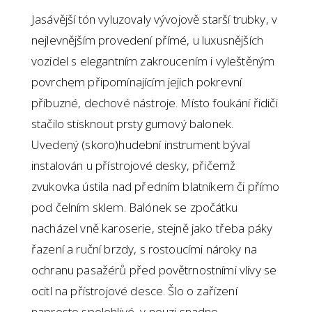
Jasávější tón vyluzovaly vývojově starší trubky, v
nejlevnějším provedení přímé, u luxusnějších
vozidel s elegantním zakroucením i vyleštěným
povrchem připomínajícím jejich pokrevní
příbuzné, dechové nástroje. Místo foukání řidiči
stačilo stisknout prsty gumový balonek.
Uvedený (skoro)hudební instrument býval
instalován u přístrojové desky, přičemž
zvukovka ústila nad předním blatníkem či přímo
pod čelním sklem. Balónek se zpočátku
nacházel vně karoserie, stejně jako třeba páky
řazení a ruční brzdy, s rostoucími nároky na
ochranu pasažérů před povětrnostními vlivy se
ocitl na přístrojové desce. Šlo o zařízení
naprosto spolehlivé, v nouzi snadno