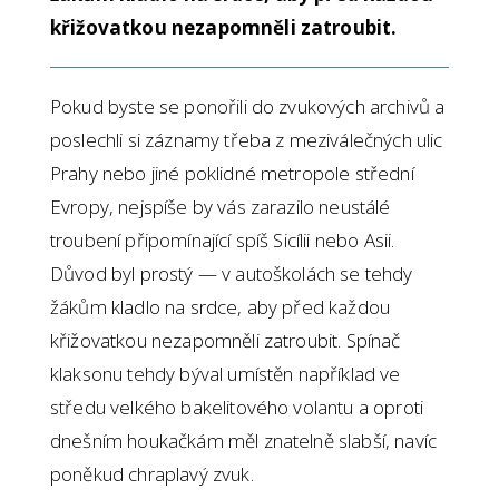
křižovatkou nezapomněli zatroubit.
Pokud byste se ponořili do zvukových archivů a
poslechli si záznamy třeba z meziválečných ulic
Prahy nebo jiné poklidné metropole střední
Evropy, nejspíše by vás zarazilo neustálé
troubení připomínající spíš Sicílii nebo Asii.
Důvod byl prostý — v autoškolách se tehdy
žákům kladlo na srdce, aby před každou
křižovatkou nezapomněli zatroubit. Spínač
klaksonu tehdy býval umístěn například ve
středu velkého bakelitového volantu a oproti
dnešním houkačkám měl znatelně slabší, navíc
poněkud chraplavý zvuk.