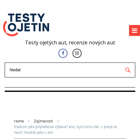
Testy ojetých aut, recenze nových aut
Home
Zajímavosti
Klakson jako příplatková výbava? ano, bylo tomu tak. v praze se
navíc troubilo jako v asii