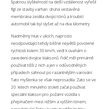
špatnou slyšitelností na delší vzdálenost vyřešil
fígl ze stavby varhan: druhá vestavěná
membrána zesílila dvojici tónů a troubící
automobil tak byl slyšet až na dva kilometry.
Nadměrný hluk v ulicích, naprosto
neodpovídající tehdy běžné největší povolené
rychlosti kolem 30 km/h, vedl k úvahám o
zavedení dvojice klaksonů: řidič měl primárně
používat tišší z nich a jen v odůvodněných
případech sáhnout po razantnějším varování.
Tato myšlenka se však neprosadila. Zato se ve
20. letech minulého století začal používat
speciální klakson pro požární vozidla s
přepínačem mezi nižším a vyšším tónem,
napodobující čistou kvartu tradiční trubky: