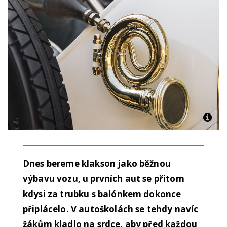
Dnes bereme klakson jako běžnou
výbavu vozu, u prvních aut se přitom
kdysi za trubku s balónkem dokonce
připlácelo. V autoškolách se tehdy navíc
žákům kladlo na srdce, aby před každou