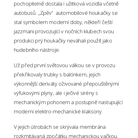
pochopitelně dostala i užitková vozidla včetně
autobusů. „Zpěv“ automobilové houkačky se
stal symbolem moderní doby, někteří čeští
jazzmani provozující v nočních klubech svou
produkci prý houkačky neváhali použít jako
hudebního nástroje.
Už před první světovou válkou se v provozu
překřikovaly trubky s balónkem, jejich
výkonnější deriváty oživované přepouštěnými
výfukovými plyny, ale i ječivé sirény s
mechanickým pohonem a postupně nastupující
moderní elektro-mechanické klaksony.
V jejich útrobách se skrývala membrána
rozkmitávaná zpočátku mechanickou vačkou,