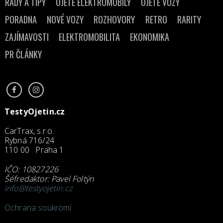
RADY A TIPY
OJETÉ ELEKTROMOBILY
OJETÉ VOZY
PORADNA
NOVÉ VOZY
ROZHOVORY
RETRO
RARITY
ZAJÍMAVOSTI
ELEKTROMOBILITA
EKONOMIKA
PR ČLÁNKY
TestyOjetin.cz
CarTrax, s.r.o.
Rybná 716/24
110 00 Praha 1
IČO: 10827226
Šéfredaktor: Pavel Foltýn
info@testyojetin.cz
Ochrana soukromí