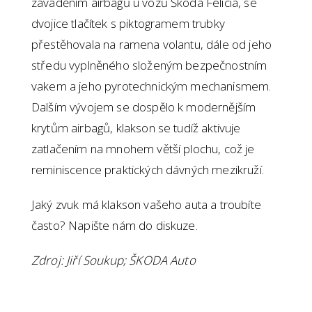
zaváděním airbagů u vozů Škoda Felicia, se
dvojice tlačítek s piktogramem trubky
přestěhovala na ramena volantu, dále od jeho
středu vyplněného složeným bezpečnostním
vakem a jeho pyrotechnickým mechanismem.
Dalším vývojem se dospělo k modernějším
krytům airbagů, klakson se tudíž aktivuje
zatlačením na mnohem větší plochu, což je
reminiscence praktických dávných mezikruží.
Jaký zvuk má klakson vašeho auta a troubíte
často? Napište nám do diskuze.
Zdroj: Jiří Soukup; ŠKODA Auto