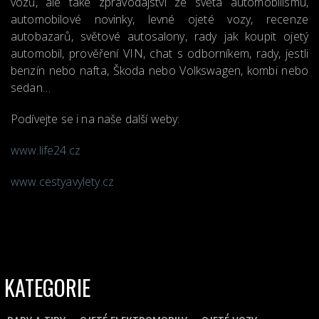
vozů, ale také zpravodajství ze světa automobilismu,
automobilové novinky, levné ojeté vozy, recenze
autobazarů, světové autosalony, rady jak koupit ojetý
automobil, prověření VIN, chat s odborníkem, rady, jestli
benzín nebo nafta, Škoda nebo Volkswagen, kombi nebo
sedan…
Podívejte se i na naše další weby:
www.life24.cz
www.cestyavylety.cz
KATEGORIE