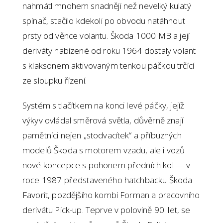
nahmátl mnohem snadněji než nevelký kulatý
spínač, stačilo kdekoli po obvodu natáhnout
prsty od věnce volantu. Škoda 1000 MB a její
deriváty nabízené od roku 1964 dostaly volant
s klaksonem aktivovaným tenkou páčkou trčící
ze sloupku řízení.
Systém s tlačítkem na konci levé páčky, jejíž
výkyv ovládal směrová světla, důvěrně znají
pamětníci nejen „stodvacítek“ a příbuzných
modelů Škoda s motorem vzadu, ale i vozů
nové koncepce s pohonem předních kol — v
roce 1987 představeného hatchbacku Škoda
Favorit, pozdějšího kombi Forman a pracovního
derivátu Pick-up. Teprve v polovině 90. let, se