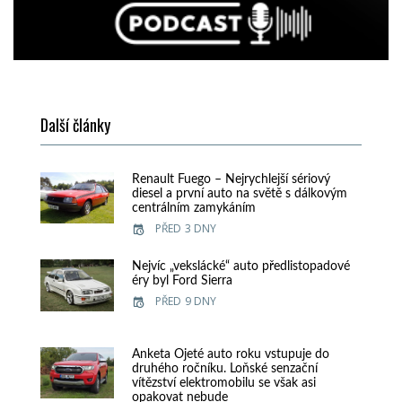
Další články
Renault Fuego – Nejrychlejší sériový
diesel a první auto na světě s dálkovým
centrálním zamykáním
PŘED 3 DNY
Nejvíc „vekslácké“ auto předlistopadové
éry byl Ford Sierra
PŘED 9 DNY
Anketa Ojeté auto roku vstupuje do
druhého ročníku. Loňské senzační
vítězství elektromobilu se však asi
opakovat nebude