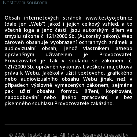
Nastavení soukromí
Obsah internetových stránek www.testyojetin.cz
(dále jen „Web“) jakož i jejich celkový vzhled, a to
včetně loga a jeho částí, jsou autorským dílem ve
smyslu zákona č. 121/2000 Sb. (Autorský zákon). Web
zároveň obsahuje vyobrazení ochranných známek a
audiovizuální obsah, jehož vlastníkem a/nebo
oprávněným uživatelem je Provozovatel.
Provozovatel je tak v souladu se zákonem. č.
121/2000 Sb. oprávněn vykonávat veškerá majetková
práva k Webu. Jakékoliv užití textového, grafického
nebo audiovizuálního obsahu Webu jinak, než v
případech výslovně vymezených zákonem, zejména
pak užití obsahu formou šíření, kopírování,
napodobování nebo jiného zpracování, je bez
písemného souhlasu Provozovatele zakázáno.
© 2020 TestyOjetin.cz. All Rights Reserved. Created by