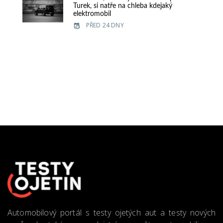
Turek, si natře na chleba kdejaký
elektromobil
PŘED 24 DNY
Automobilový portál s testy ojetých aut a testy nových