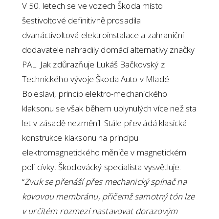
V 50. letech se ve vozech Škoda místo
šestivoltové definitivně prosadila
dvanáctivoltová elektroinstalace a zahraniční
dodavatele nahradily domácí alternativy značky
PAL. Jak zdůrazňuje Lukáš Bačkovský z
Technického vývoje Škoda Auto v Mladé
Boleslavi, princip elektro-mechanického
klaksonu se však během uplynulých více než sta
let v zásadě nezměnil. Stále převládá klasická
konstrukce klaksonu na principu
elektromagnetického měniče v magnetickém
poli cívky. Škodovácký specialista vysvětluje:
“
Zvuk se přenáší přes mechanický spínač na
kovovou membránu, přičemž samotný tón lze
v určitém rozmezí nastavovat dorazovým