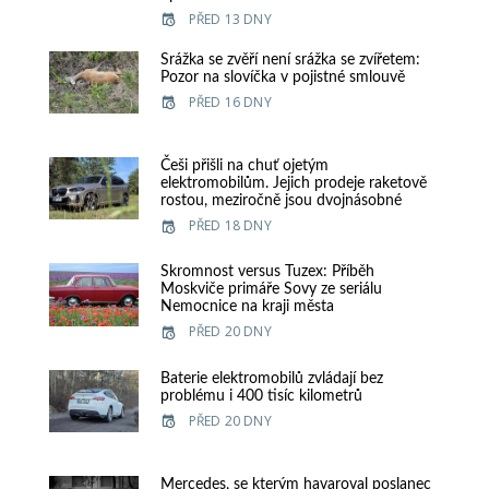
PŘED 13 DNY
Srážka se zvěří není srážka se zvířetem:
Pozor na slovíčka v pojistné smlouvě
PŘED 16 DNY
Češi přišli na chuť ojetým
elektromobilům. Jejich prodeje raketově
rostou, meziročně jsou dvojnásobné
PŘED 18 DNY
Skromnost versus Tuzex: Příběh
Moskviče primáře Sovy ze seriálu
Nemocnice na kraji města
PŘED 20 DNY
Baterie elektromobilů zvládají bez
problému i 400 tisíc kilometrů
PŘED 20 DNY
Mercedes, se kterým havaroval poslanec