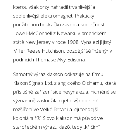
kterou však brzy nahradil trvanlivější a
spolehlivější elektromagnet. Prakticky
použitelnou houkačku zavedla společnost
Lowell-McConnell z Newarku v americkém
státě New Jersey v roce 1908. Vynalezl ji jistý
Miller Reese Hutchison, pozdější šéfinženýr v
podnicích Thomase Alvy Edisona.
Samotný výraz klakson odkazuje na firmu
Klaxon Signals Ltd. z anglického Oldhamu, která
příslušné zařízení sice nevynalezla, nicméně se
významně zasloužila o jeho všeobecné
rozšíření ve Velké Británii a její tehdejší
koloniální říši. Slovo klakson má původ ve
starořeckém výrazu klazō, tedy „křičím“.