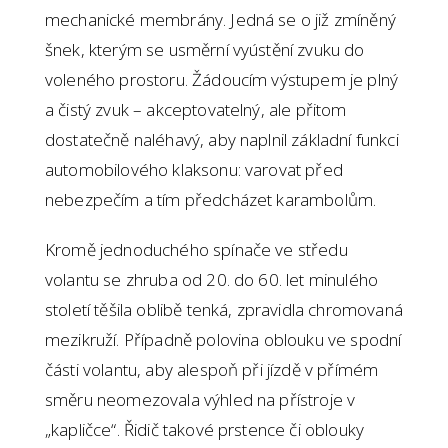
mechanické membrány. Jedná se o již zmíněný
šnek, kterým se usměrní vyústění zvuku do
voleného prostoru. Žádoucím výstupem je plný
a čistý zvuk – akceptovatelný, ale přitom
dostatečně naléhavý, aby naplnil základní funkci
automobilového klaksonu: varovat před
nebezpečím a tím předcházet karambolům.
Kromě jednoduchého spínače ve středu
volantu se zhruba od 20. do 60. let minulého
století těšila oblibě tenká, zpravidla chromovaná
mezikruží. Případně polovina oblouku ve spodní
části volantu, aby alespoň při jízdě v přímém
směru neomezovala výhled na přístroje v
„kapličce“. Řidič takové prstence či oblouky