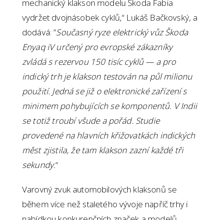
mechanický klakson modelu Škoda Fabia
vydržet dvojnásobek cyklů,“ Lukáš Bačkovský, a
dodává: ”
Současný ryze elektrický vůz Škoda
Enyaq iV určený pro evropské zákazníky
zvládá s rezervou 150 tisíc cyklů — a pro
indický trh je klakson testován na půl milionu
použití. Jedná se již o elektronické zařízení s
minimem pohybujících se komponentů. V Indii
se totiž troubí všude a pořád. Studie
provedené na hlavních křižovatkách indických
měst zjistila, že tam klakson zazní každé tři
sekundy.
“
Varovný zvuk automobilových klaksonů se
během více než staletého vývoje napříč trhy i
nabídkou konkurenčních značek a modelů