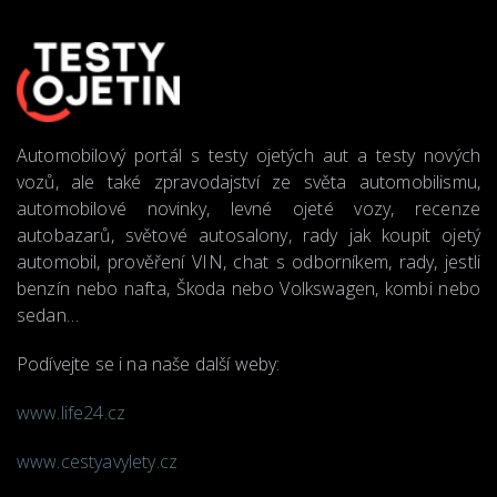
Automobilový portál s testy ojetých aut a testy nových
vozů, ale také zpravodajství ze světa automobilismu,
automobilové novinky, levné ojeté vozy, recenze
autobazarů, světové autosalony, rady jak koupit ojetý
automobil, prověření VIN, chat s odborníkem, rady, jestli
benzín nebo nafta, Škoda nebo Volkswagen, kombi nebo
sedan…
Podívejte se i na naše další weby:
www.life24.cz
www.cestyavylety.cz