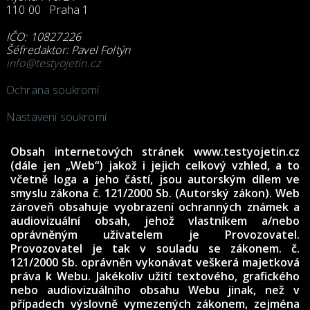
110 00 Praha 1
IČO: 10827226
Šéfredaktor: Pavel Foltýn
info@testyojetin.cz
Ochrana soukromí
Nastavení soukromí
Obsah internetových stránek www.testyojetin.cz
(dále jen „Web“) jakož i jejich celkový vzhled, a to
včetně loga a jeho částí, jsou autorským dílem ve
smyslu zákona č. 121/2000 Sb. (Autorský zákon). Web
zároveň obsahuje vyobrazení ochranných známek a
audiovizuální obsah, jehož vlastníkem a/nebo
oprávněným uživatelem je Provozovatel.
Provozovatel je tak v souladu se zákonem. č.
121/2000 Sb. oprávněn vykonávat veškerá majetková
práva k Webu. Jakékoliv užití textového, grafického
nebo audiovizuálního obsahu Webu jinak, než v
případech výslovně vymezených zákonem, zejména