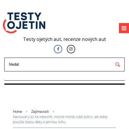
Testy ojetých aut, recenze nových aut
Home
Zajímavosti
Nacouval jí až na nárazník. možná mohla volat policii, ale raději
použila starou deku a jemnou nohu