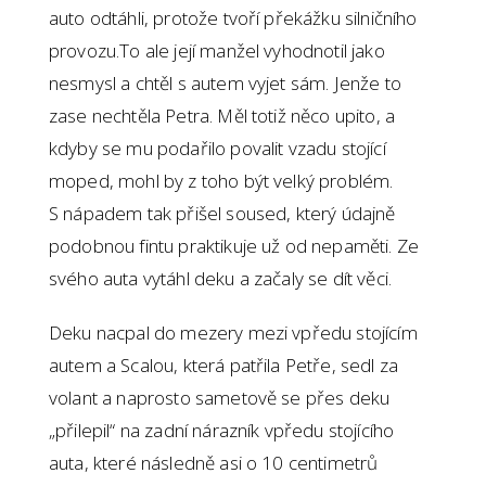
auto odtáhli, protože tvoří překážku silničního
provozu.To ale její manžel vyhodnotil jako
nesmysl a chtěl s autem vyjet sám. Jenže to
zase nechtěla Petra. Měl totiž něco upito, a
kdyby se mu podařilo povalit vzadu stojící
moped, mohl by z toho být velký problém.
S nápadem tak přišel soused, který údajně
podobnou fintu praktikuje už od nepaměti. Ze
svého auta vytáhl deku a začaly se dít věci.
Deku nacpal do mezery mezi vpředu stojícím
autem a Scalou, která patřila Petře, sedl za
volant a naprosto sametově se přes deku
„přilepil“ na zadní nárazník vpředu stojícího
auta, které následně asi o 10 centimetrů