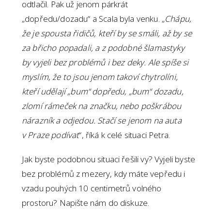
odtlačil. Pak už jenom párkrát
„dopředu/dozadu“ a Scala byla venku. „
Chápu,
že je spousta řidičů, kteří by se smáli, až by se
za břicho popadali, a z podobné šlamastyky
by vyjeli bez problémů i bez deky. Ale spíše si
myslím, že to jsou jenom takoví chytrolíni,
kteří udělají „bum“ dopředu, „bum“ dozadu,
zlomí rámeček na značku, nebo poškrábou
nárazník a odjedou. Stačí se jenom na auta
v Praze podívat
“, říká k celé situaci Petra.
Jak byste podobnou situaci řešili vy? Vyjeli byste
bez problémů z mezery, kdy máte vepředu i
vzadu pouhých 10 centimetrů volného
prostoru? Napište nám do diskuze.