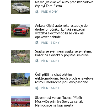
Nejvíc „vekslácké“ auto předlistopadové
éry byl Ford Sierra
PŘED 9 DNY
Anketa Ojeté auto roku vstupuje do
druhého ročníku. Loňské senzační
vítězství elektromobilu se však asi
opakovat nebude
PŘED 13 DNY
Srážka se zvěří není srážka se zvířetem:
Pozor na slovíčka v pojistné smlouvě
PŘED 16 DNY
Češi přišli na chuť ojetým
elektromobilům. Jejich prodeje raketově
rostou, meziročně jsou dvojnásobné
PŘED 18 DNY
Skromnost versus Tuzex: Příběh
Moskviče primáře Sovy ze seriálu
Nemocnice na kraji města