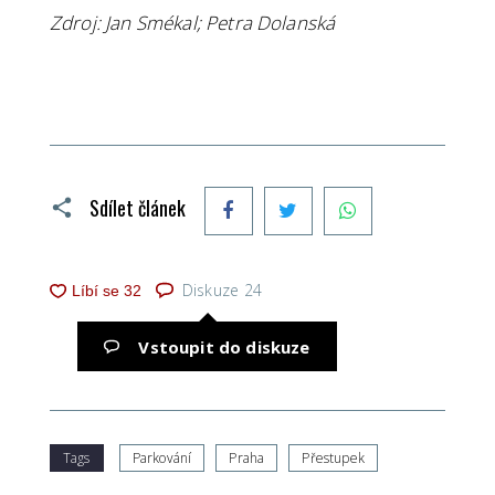
Zdroj: Jan Smékal; Petra Dolanská
Facebook
Twitter
WhatsApp
Sdílet článek
Diskuze
24
Vstoupit do diskuze
Tags
Parkování
Praha
Přestupek