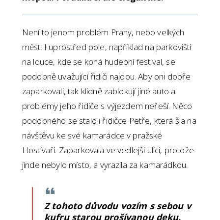
Není to jenom problém Prahy, nebo velkých
měst. I uprostřed pole, například na parkovišti
na louce, kde se koná hudební festival, se
podobně uvažující řidiči najdou. Aby oni dobře
zaparkovali, tak klidně zablokují jiné auto a
problémy jeho řidiče s výjezdem neřeší. Něco
podobného se stalo i řidičce Petře, která šla na
návštěvu ke své kamarádce v pražské
Hostivaři. Zaparkovala ve vedlejší ulici, protože
jinde nebylo místo, a vyrazila za kamarádkou.
Z tohoto důvodu vozím s sebou v
kufru starou prošívanou deku.