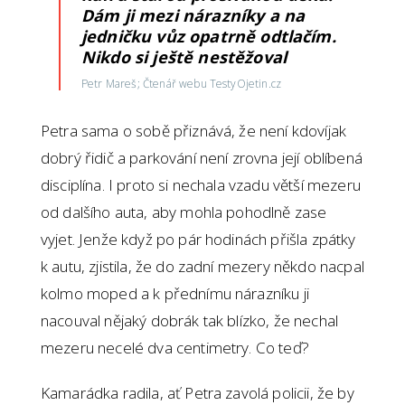
Dám ji mezi nárazníky a na
jedničku vůz opatrně odtlačím.
Nikdo si ještě nestěžoval
Petr Mareš; Čtenář webu TestyOjetin.cz
Petra sama o sobě přiznává, že není kdovíjak
dobrý řidič a parkování není zrovna její oblíbená
disciplína. I proto si nechala vzadu větší mezeru
od dalšího auta, aby mohla pohodlně zase
vyjet. Jenže když po pár hodinách přišla zpátky
k autu, zjistila, že do zadní mezery někdo nacpal
kolmo moped a k přednímu nárazníku ji
nacouval nějaký dobrák tak blízko, že nechal
mezeru necelé dva centimetry. Co teď?
Kamarádka radila, ať Petra zavolá policii, že by