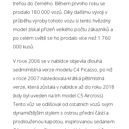
trefou do černého. Během prvního roku se
prodalo 180 000 vozů. Díky dalšímu vývoji v
průběhu výroby tohoto vozu si tento hvězdný
model získal přízeň velkého počtu zákazníků a
po celém světě se ho prodalo více než 1 760
000 kusů.
V roce 2006 se v nabídce objevila dlouhá
sedmimístná verze modelu C4 Picasso, po níž
v roce 2007 následovala krátká pětimístná
verze, která zůstala v nabídce až do roku 2018
(kdy byl uveden na trh model C5 Aircross).
Tento vůz se odlišoval od ostatních vozů svým
dynamičtějším stylem s ostrou přední částí a
prodlouženou kapotou, inspirovanou sedanem