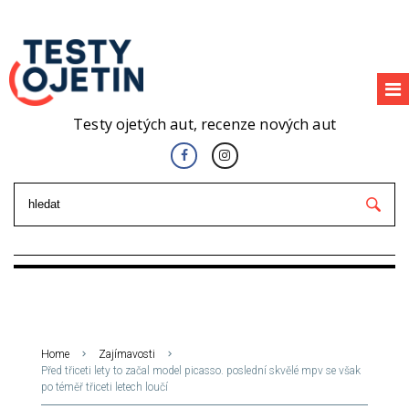
Testy ojetých aut, recenze nových aut
Home
Zajímavosti
Před třiceti lety to začal model picasso. poslední skvělé mpv se však
po téměř třiceti letech loučí