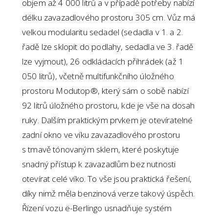
objem až 4 000 litrů a v případě potřeby nabízí
délku zavazadlového prostoru 305 cm. Vůz má
velkou modularitu sedadel (sedadla v 1. a 2.
řadě lze sklopit do podlahy, sedadla ve 3. řadě
lze vyjmout), 26 odkládacích přihrádek (až 1
050 litrů), včetně multifunkčního úložného
prostoru Modutop®, který sám o sobě nabízí
92 litrů úložného prostoru, kde je vše na dosah
ruky. Dalším praktickým prvkem je otevíratelné
zadní okno ve víku zavazadlového prostoru
s tmavě tónovaným sklem, které poskytuje
snadný přístup k zavazadlům bez nutnosti
otevírat celé víko. To vše jsou praktická řešení,
díky nimž měla benzinová verze takový úspěch.
Řízení vozu ë-Berlingo usnadňuje systém