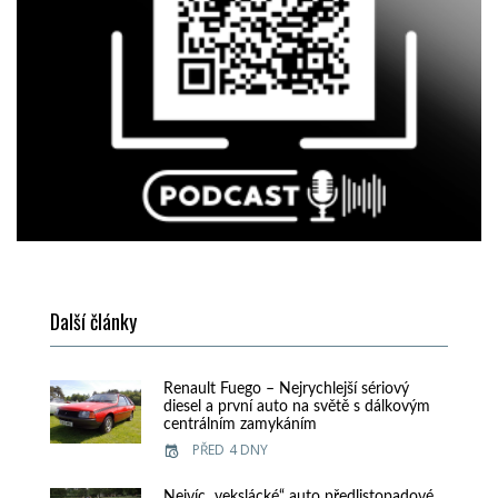
Další články
Renault Fuego – Nejrychlejší sériový
diesel a první auto na světě s dálkovým
centrálním zamykáním
PŘED 4 DNY
Nejvíc „vekslácké“ auto předlistopadové