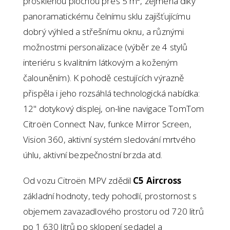
prosklenou plochou přes 5 m², zejména díky
panoramatickému čelnímu sklu zajišťujícímu
dobrý výhled a střešnímu oknu, a různými
možnostmi personalizace (výběr ze 4 stylů
interiéru s kvalitním látkovým a koženým
čalouněním). K pohodě cestujících výrazně
přispěla i jeho rozsáhlá technologická nabídka:
12" dotykový displej, on-line navigace TomTom
Citroën Connect Nav, funkce Mirror Screen,
Vision 360, aktivní systém sledování mrtvého
úhlu, aktivní bezpečnostní brzda atd.
Od vozu Citroën MPV zdědil
C5 Aircross
základní hodnoty, tedy pohodlí, prostornost s
objemem zavazadlového prostoru od 720 litrů
po 1 630 litrů po sklopení sedadel a