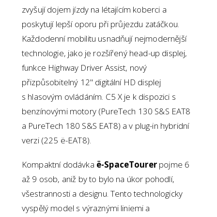
zvyšují dojem jízdy na létajícím koberci a
poskytují lepší oporu při průjezdu zatáčkou.
Každodenní mobilitu usnadňují nejmodernější
technologie, jako je rozšířený head-up displej,
funkce Highway Driver Assist, nový
přizpůsobitelný 12" digitální HD displej
s hlasovým ovládáním. C5 X je k dispozici s
benzínovými motory (PureTech 130 S&S EAT8
a PureTech 180 S&S EAT8) a v plug-in hybridní
verzi (225 ë-EAT8).
Kompaktní dodávka
ë-SpaceTourer
pojme 6
až 9 osob, aniž by to bylo na úkor pohodlí,
všestrannosti a designu. Tento technologicky
vyspělý model s výraznými liniemi a