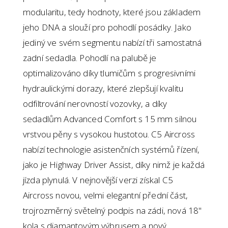
modularitu, tedy hodnoty, které jsou základem
jeho DNA a slouží pro pohodlí posádky. Jako
jediný ve svém segmentu nabízí tři samostatná
zadní sedadla. Pohodlí na palubě je
optimalizováno díky tlumičům s progresivními
hydraulickými dorazy, které zlepšují kvalitu
odfiltrování nerovností vozovky, a díky
sedadlům Advanced Comfort s 15 mm silnou
vrstvou pěny s vysokou hustotou. C5 Aircross
nabízí technologie asistenčních systémů řízení,
jako je Highway Driver Assist, díky nimž je každá
jízda plynulá. V nejnovější verzi získal C5
Aircross novou, velmi elegantní přední část,
trojrozměrný světelný podpis na zádi, nová 18"
kola s diamantovým výbrusem a nový,