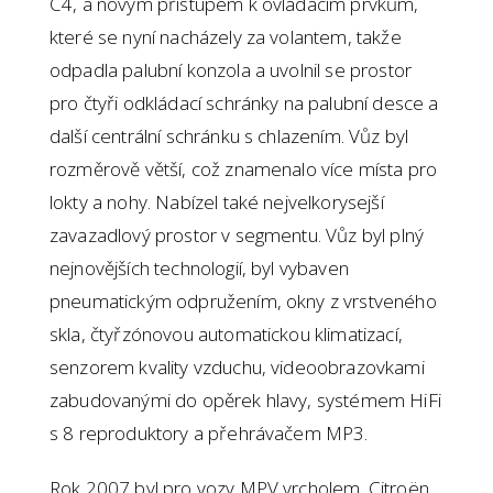
C4, a novým přístupem k ovládacím prvkům,
které se nyní nacházely za volantem, takže
odpadla palubní konzola a uvolnil se prostor
pro čtyři odkládací schránky na palubní desce a
další centrální schránku s chlazením. Vůz byl
rozměrově větší, což znamenalo více místa pro
lokty a nohy. Nabízel také nejvelkorysejší
zavazadlový prostor v segmentu. Vůz byl plný
nejnovějších technologií, byl vybaven
pneumatickým odpružením, okny z vrstveného
skla, čtyřzónovou automatickou klimatizací,
senzorem kvality vzduchu, videoobrazovkami
zabudovanými do opěrek hlavy, systémem HiFi
s 8 reproduktory a přehrávačem MP3.
Rok 2007 byl pro vozy MPV vrcholem. Citroën