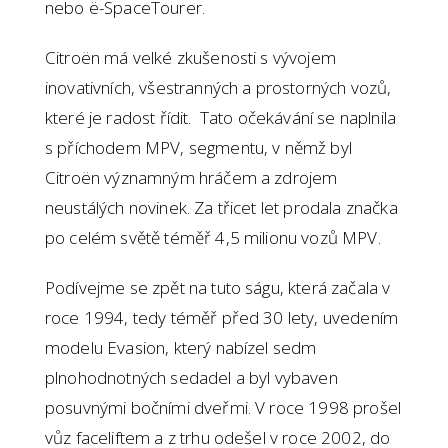
nebo ë-SpaceTourer.
Citroën má velké zkušenosti s vývojem
inovativních, všestranných a prostorných vozů,
které je radost řídit. Tato očekávání se naplnila
s příchodem MPV, segmentu, v němž byl
Citroën významným hráčem a zdrojem
neustálých novinek. Za třicet let prodala značka
po celém světě téměř 4,5 milionu vozů MPV.
Podívejme se zpět na tuto ságu, která začala v
roce 1994, tedy téměř před 30 lety, uvedením
modelu Evasion, který nabízel sedm
plnohodnotných sedadel a byl vybaven
posuvnými bočními dveřmi. V roce 1998 prošel
vůz faceliftem a z trhu odešel v roce 2002, do