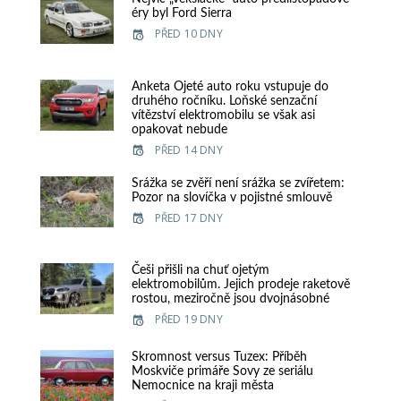
éry byl Ford Sierra
PŘED 10 DNY
Anketa Ojeté auto roku vstupuje do
druhého ročníku. Loňské senzační
vítězství elektromobilu se však asi
opakovat nebude
PŘED 14 DNY
Srážka se zvěří není srážka se zvířetem:
Pozor na slovíčka v pojistné smlouvě
PŘED 17 DNY
Češi přišli na chuť ojetým
elektromobilům. Jejich prodeje raketově
rostou, meziročně jsou dvojnásobné
PŘED 19 DNY
Skromnost versus Tuzex: Příběh
Moskviče primáře Sovy ze seriálu
Nemocnice na kraji města