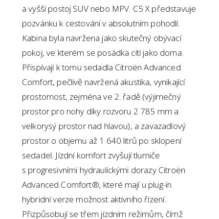
a vyšší postoj SUV nebo MPV. C5 X představuje
pozvánku k cestování v absolutním pohodlí.
Kabina byla navržena jako skutečný obývací
pokoj, ve kterém se posádka cítí jako doma.
Přispívají k tomu sedadla Citroën Advanced
Comfort, pečlivě navržená akustika, vynikající
prostornost, zejména ve 2. řadě (výjimečný
prostor pro nohy díky rozvoru 2 785 mm a
velkorysý prostor nad hlavou), a zavazadlový
prostor o objemu až 1 640 litrů po sklopení
sedadel. Jízdní komfort zvyšují tlumiče
s progresivními hydraulickými dorazy Citroën
Advanced Comfort®, které mají u plug-in
hybridní verze možnost aktivního řízení.
Přizpůsobují se třem jízdním režimům, čímž