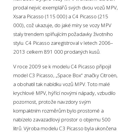
prodal nejvíc exemplářů svých dvou vozů MPV,
Xsara Picasso (115 000) a C4 Picasso (215
000), což ukazuje, do jaké míry se vozy MPV
staly trendem splňujícím požadavky životního
stylu. C4 Picasso zaregistroval v letech 2006–
2013 celkem 891 000 prodaných kusů.
V roce 2009 se k modelu C4 Picasso připojil
model C3 Picasso, „Space Box“ značky Citroën,
a obohatil tak nabídku vozů MPV. Toto malé
krychlové MPV, hýřící novými nápady, vzbudilo
pozornost, protože navzdory svým
kompaktním rozměrům bylo prostorné a
nabízelo zavazadlový prostor o objemu 500
litrů. Výroba modelu C3 Picasso byla ukončena