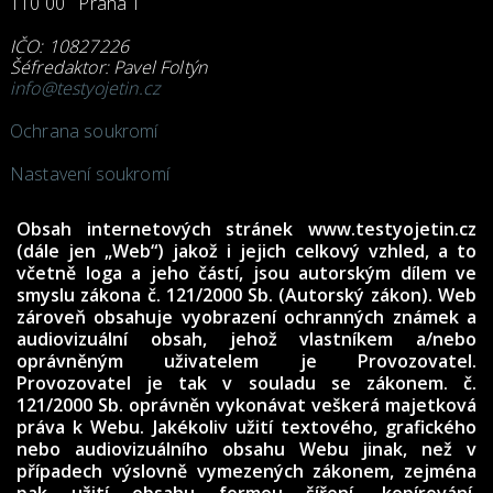
110 00 Praha 1
IČO: 10827226
Šéfredaktor: Pavel Foltýn
info@testyojetin.cz
Ochrana soukromí
Nastavení soukromí
Obsah internetových stránek www.testyojetin.cz
(dále jen „Web“) jakož i jejich celkový vzhled, a to
včetně loga a jeho částí, jsou autorským dílem ve
smyslu zákona č. 121/2000 Sb. (Autorský zákon). Web
zároveň obsahuje vyobrazení ochranných známek a
audiovizuální obsah, jehož vlastníkem a/nebo
oprávněným uživatelem je Provozovatel.
Provozovatel je tak v souladu se zákonem. č.
121/2000 Sb. oprávněn vykonávat veškerá majetková
práva k Webu. Jakékoliv užití textového, grafického
nebo audiovizuálního obsahu Webu jinak, než v
případech výslovně vymezených zákonem, zejména