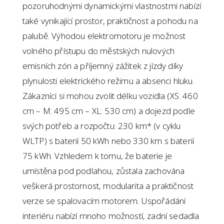
pozoruhodnými dynamickými vlastnostmi nabízí
také vynikající prostor, praktičnost a pohodu na
palubě. Výhodou elektromotoru je možnost
volného přístupu do městských nulových
emisních zón a příjemný zážitek z jízdy díky
plynulosti elektrického režimu a absenci hluku.
Zákazníci si mohou zvolit délku vozidla (XS: 460
cm – M: 495 cm – XL: 530 cm) a dojezd podle
svých potřeb a rozpočtu: 230 km* (v cyklu
WLTP) s baterií 50 kWh nebo 330 km s baterií
75 kWh. Vzhledem k tomu, že baterie je
umístěna pod podlahou, zůstala zachována
veškerá prostornost, modularita a praktičnost
verze se spalovacím motorem. Uspořádání
interiéru nabízí mnoho možností, zadní sedadla