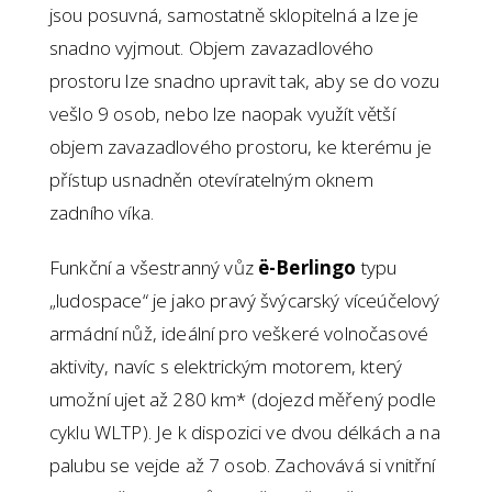
jsou posuvná, samostatně sklopitelná a lze je
snadno vyjmout. Objem zavazadlového
prostoru lze snadno upravit tak, aby se do vozu
vešlo 9 osob, nebo lze naopak využít větší
objem zavazadlového prostoru, ke kterému je
přístup usnadněn otevíratelným oknem
zadního víka.
Funkční a všestranný vůz
ë-Berlingo
typu
„ludospace“ je jako pravý švýcarský víceúčelový
armádní nůž, ideální pro veškeré volnočasové
aktivity, navíc s elektrickým motorem, který
umožní ujet až 280 km* (dojezd měřený podle
cyklu WLTP). Je k dispozici ve dvou délkách a na
palubu se vejde až 7 osob. Zachovává si vnitřní