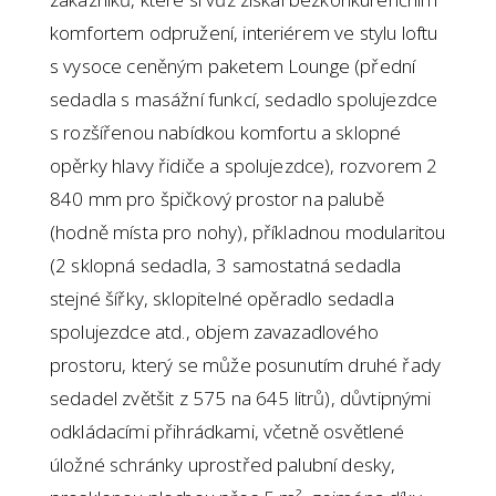
komfortem odpružení, interiérem ve stylu loftu
s vysoce ceněným paketem Lounge (přední
sedadla s masážní funkcí, sedadlo spolujezdce
s rozšířenou nabídkou komfortu a sklopné
opěrky hlavy řidiče a spolujezdce), rozvorem 2
840 mm pro špičkový prostor na palubě
(hodně místa pro nohy), příkladnou modularitou
(2 sklopná sedadla, 3 samostatná sedadla
stejné šířky, sklopitelné opěradlo sedadla
spolujezdce atd., objem zavazadlového
prostoru, který se může posunutím druhé řady
sedadel zvětšit z 575 na 645 litrů), důvtipnými
odkládacími přihrádkami, včetně osvětlené
úložné schránky uprostřed palubní desky,