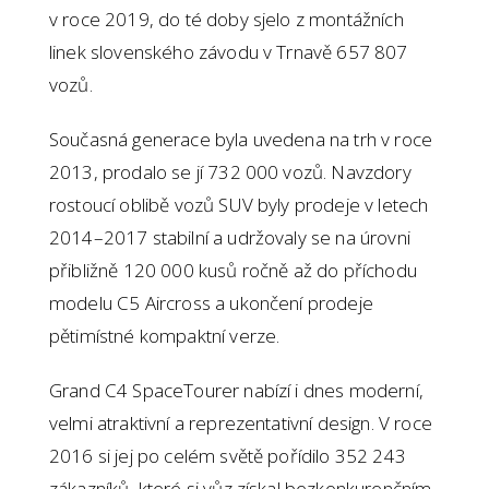
v roce 2019, do té doby sjelo z montážních
linek slovenského závodu v Trnavě 657 807
vozů.
Současná generace byla uvedena na trh v roce
2013, prodalo se jí 732 000 vozů. Navzdory
rostoucí oblibě vozů SUV byly prodeje v letech
2014–2017 stabilní a udržovaly se na úrovni
přibližně 120 000 kusů ročně až do příchodu
modelu C5 Aircross a ukončení prodeje
pětimístné kompaktní verze.
Grand C4 SpaceTourer nabízí i dnes moderní,
velmi atraktivní a reprezentativní design. V roce
2016 si jej po celém světě pořídilo 352 243
zákazníků, které si vůz získal bezkonkurenčním