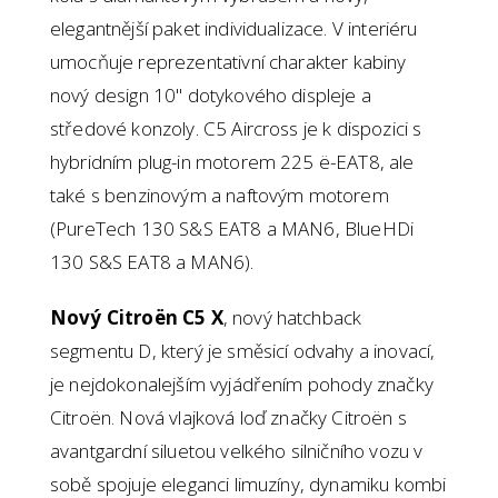
elegantnější paket individualizace. V interiéru
umocňuje reprezentativní charakter kabiny
nový design 10" dotykového displeje a
středové konzoly. C5 Aircross je k dispozici s
hybridním plug-in motorem 225 ë-EAT8, ale
také s benzinovým a naftovým motorem
(PureTech 130 S&S EAT8 a MAN6, BlueHDi
130 S&S EAT8 a MAN6).
Nový Citroën C5 X
, nový hatchback
segmentu D, který je směsicí odvahy a inovací,
je nejdokonalejším vyjádřením pohody značky
Citroën. Nová vlajková loď značky Citroën s
avantgardní siluetou velkého silničního vozu v
sobě spojuje eleganci limuzíny, dynamiku kombi