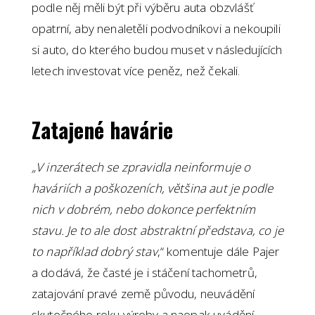
podle něj měli být při výběru auta obzvlášť
opatrní, aby nenaletěli podvodníkovi a nekoupili
si auto, do kterého budou muset v následujících
letech investovat více peněz, než čekali.
Zatajené havárie
„V inzerátech se zpravidla neinformuje o
haváriích a poškozeních, většina aut je podle
nich v dobrém, nebo dokonce perfektním
stavu. Je to ale dost abstraktní představa, co je
to například dobrý stav
,“ komentuje dále Pajer
a dodává, že časté je i stáčení tachometrů,
zatajování pravé země původu, neuvádění
skutečného roku výroby a naopak uvádění