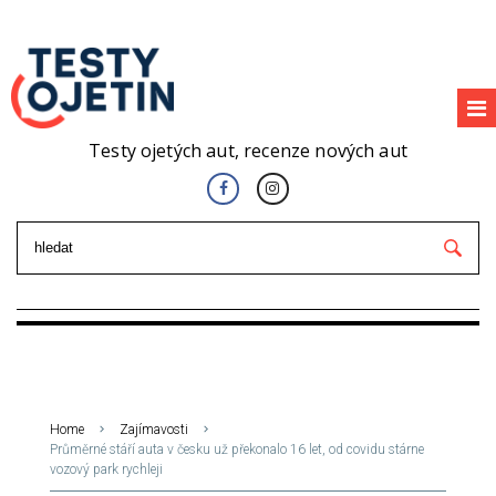
Testy ojetých aut, recenze nových aut
Home
Zajímavosti
Průměrné stáří auta v česku už překonalo 16 let, od covidu stárne
vozový park rychleji