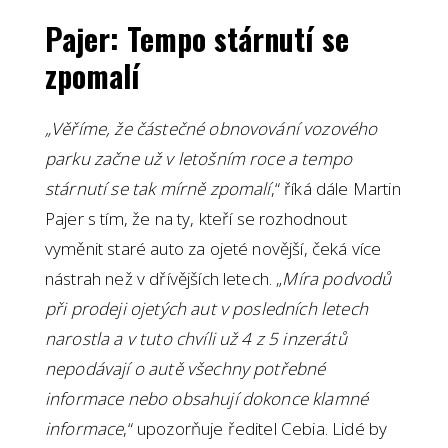
Pajer: Tempo stárnutí se
zpomalí
„Věříme, že částečné obnovování vozového
parku začne už v letošním roce a tempo
stárnutí se tak mírně zpomalí
,“ říká dále Martin
Pajer s tím, že na ty, kteří se rozhodnout
vyměnit staré auto za ojeté novější, čeká více
nástrah než v dřívějších letech. „
Míra podvodů
při prodeji ojetých aut v posledních letech
narostla a v tuto chvíli už 4 z 5 inzerátů
nepodávají o autě všechny potřebné
informace nebo obsahují dokonce klamné
informace
,“ upozorňuje ředitel Cebia. Lidé by