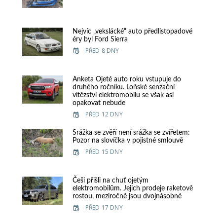
Nejvíc „vekslácké“ auto předlistopadové
éry byl Ford Sierra
PŘED 8 DNY
Anketa Ojeté auto roku vstupuje do
druhého ročníku. Loňské senzační
vítězství elektromobilu se však asi
opakovat nebude
PŘED 12 DNY
Srážka se zvěří není srážka se zvířetem:
Pozor na slovíčka v pojistné smlouvě
PŘED 15 DNY
Češi přišli na chuť ojetým
elektromobilům. Jejich prodeje raketově
rostou, meziročně jsou dvojnásobné
PŘED 17 DNY