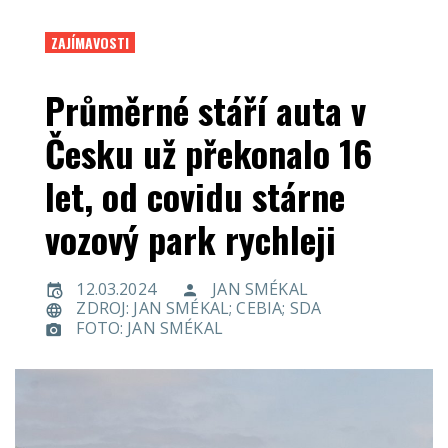
ZAJÍMAVOSTI
Průměrné stáří auta v
Česku už překonalo 16
let, od covidu stárne
vozový park rychleji
12.03.2024
JAN SMÉKAL
ZDROJ: JAN SMÉKAL; CEBIA; SDA
FOTO: JAN SMÉKAL