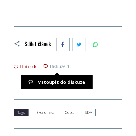
Facebook
Twitter
WhatsApp
Sdílet článek
Diskuze
1
Vstoupit do diskuze
Tags
Ekonomika
Cebia
SDA