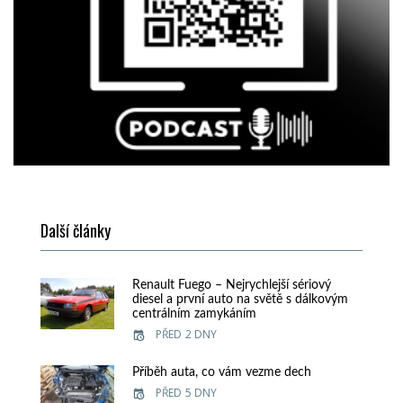
Další články
Renault Fuego – Nejrychlejší sériový
diesel a první auto na světě s dálkovým
centrálním zamykáním
PŘED 2 DNY
Příběh auta, co vám vezme dech
PŘED 5 DNY