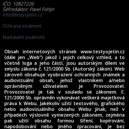
IČO: 10827226
Šéfredaktor: Pavel Foltýn
info@testyojetin.cz
Ochrana soukromí
Nastavení soukromí
Obsah internetových stránek www.testyojetin.cz
(dále jen „Web“) jakož i jejich celkový vzhled, a to
včetně loga a jeho částí, jsou autorským dílem ve
smyslu zákona č. 121/2000 Sb. (Autorský zákon). Web
zároveň obsahuje vyobrazení ochranných známek a
audiovizuální obsah, jehož vlastníkem a/nebo
oprávněným uživatelem je Provozovatel.
Provozovatel je tak v souladu se zákonem. č.
121/2000 Sb. oprávněn vykonávat veškerá majetková
práva k Webu. Jakékoliv užití textového, grafického
nebo audiovizuálního obsahu Webu jinak, než v
případech výslovně vymezených zákonem, zejména
pak užití obsahu formou šíření, kopírování,
napodobování nebo jiného zpracování, je bez