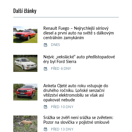
Další články
Renault Fuego – Nejrychlejší sériový
diesel a první auto na světě s dálkovým
centrálním zamykáním
DNES
Nejvíc „vekslácké“ auto předlistopadové
éry byl Ford Sierra
PŘED 6 DNY
Anketa Ojeté auto roku vstupuje do
druhého ročníku. Loňské senzační
vítězství elektromobilu se však asi
opakovat nebude
PŘED 10 DNY
Srážka se zvěří není srážka se zvířetem:
Pozor na slovíčka v pojistné smlouvě
PŘED 13 DNY