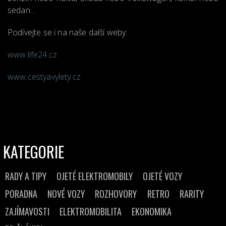
sedan…
Podívejte se i na naše další weby:
www.life24.cz
www.cestyavylety.cz
KATEGORIE
RADY A TIPY
OJETÉ ELEKTROMOBILY
OJETÉ VOZY
PORADNA
NOVÉ VOZY
ROZHOVORY
RETRO
RARITY
ZAJÍMAVOSTI
ELEKTROMOBILITA
EKONOMIKA