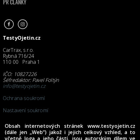
PR ČLÁNKY
TestyOjetin.cz
CarTrax, s.r.o.
Rybná 716/24
110 00 Praha 1
IČO: 10827226
Šéfredaktor: Pavel Foltýn
info@testyojetin.cz
Ochrana soukromí
Nastavení soukromí
Obsah internetových stránek www.testyojetin.cz
(dále jen „Web“) jakož i jejich celkový vzhled, a to
včetně loga a jeho částí, jsou autorským dílem ve