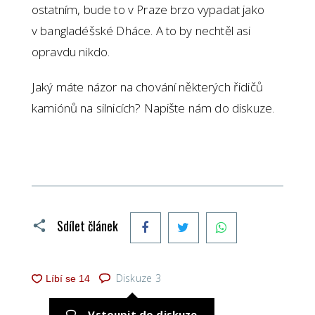
ostatním, bude to v Praze brzo vypadat jako
v bangladéšské Dháce. A to by nechtěl asi
opravdu nikdo.
Jaký máte názor na chování některých řidičů
kamiónů na silnicích? Napište nám do diskuze.
Facebook
Twitter
WhatsApp
Sdílet článek
Diskuze
3
Vstoupit do diskuze