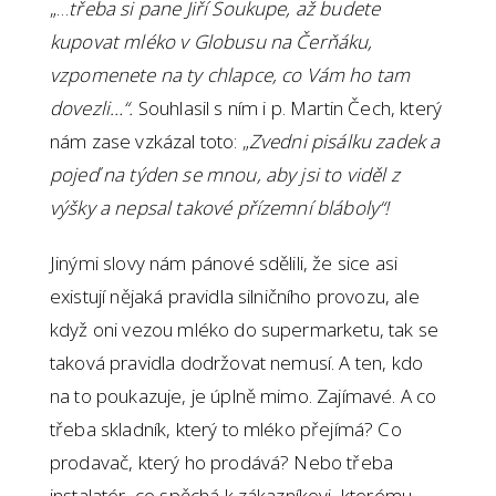
„…
třeba si pane Jiří Soukupe, až budete
kupovat mléko v Globusu na Čerňáku,
vzpomenete na ty chlapce, co Vám ho tam
dovezli…“.
Souhlasil s ním i p. Martin Čech, který
nám zase vzkázal toto: „
Zvedni pisálku zadek a
pojeď na týden se mnou, aby jsi to viděl z
výšky a nepsal takové přízemní bláboly“!
Jinými slovy nám pánové sdělili, že sice asi
existují nějaká pravidla silničního provozu, ale
když oni vezou mléko do supermarketu, tak se
taková pravidla dodržovat nemusí. A ten, kdo
na to poukazuje, je úplně mimo. Zajímavé. A co
třeba skladník, který to mléko přejímá? Co
prodavač, který ho prodává? Nebo třeba
instalatér, co spěchá k zákazníkovi, kterému