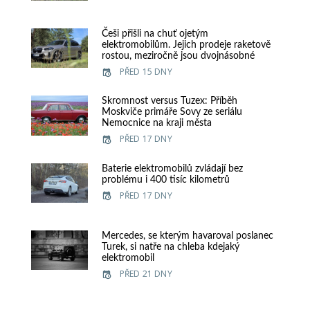
Češi přišli na chuť ojetým
elektromobilům. Jejich prodeje raketově
rostou, meziročně jsou dvojnásobné
PŘED 15 DNY
Skromnost versus Tuzex: Příběh
Moskviče primáře Sovy ze seriálu
Nemocnice na kraji města
PŘED 17 DNY
Baterie elektromobilů zvládají bez
problému i 400 tisíc kilometrů
PŘED 17 DNY
Mercedes, se kterým havaroval poslanec
Turek, si natře na chleba kdejaký
elektromobil
PŘED 21 DNY