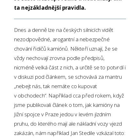
ta nejzákladnější pravidla.
Dnes a denně lze na českých silnicích vidět
nezodpovědné, arogantní a nebezpečné
chování řidičů kamiónů. Někteří uznají, že se
vždy nechovají zrovna podle předpisů,
nicméně velká část z nich, a určitě se to potvrdí i
v diskuzi pod článkem, se schovává za mantru
„nebejt nás, tak nemáte co kupovat
v obchodech“. Například cca před rokem, když
jsme publikovali článek o tom, jak kamióny na
Jižní spojce v Praze jedou v levém jízdním
pruhu, do kterého mají ale nákladní vozy vjezd
zakázán, nám například Jan Stedile vzkázal toto: