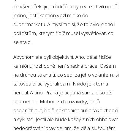
že všem čekajícím řidičům bylo v té chvíli úplně
jedno, jestli kamión vezl mléko do
supermarketu. A myslíme si, že to bylo jedno i
policistům, kterým řidič musel vysvětlovat, co
se stalo.
Abychom ale byli objektivní. Ano, dělat řidiče
kamiónu rozhodně není snadná práce. Ovšem
na druhou stranu ti, co sedí za jeho volantem, si
takovou práci vybrali sami. Nikdo je k tomu
nenutil. A ano. Praha je ucpaná sama o sobě. I
bez nehod. Mohou za to uzavírky, řidiči
osobních aut, řidiči nákladních aut a také chodci
a cyklisté. Jestli ale bude každý z nich obhajovat
nedodržování pravidel tím, že dělá službu těm