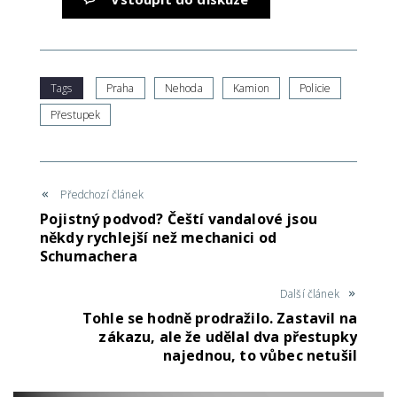
Tags
Praha
Nehoda
Kamion
Policie
Přestupek
Předchozí článek
Pojistný podvod? Čeští vandalové jsou
někdy rychlejší než mechanici od
Schumachera
Další článek
Tohle se hodně prodražilo. Zastavil na
zákazu, ale že udělal dva přestupky
najednou, to vůbec netušil