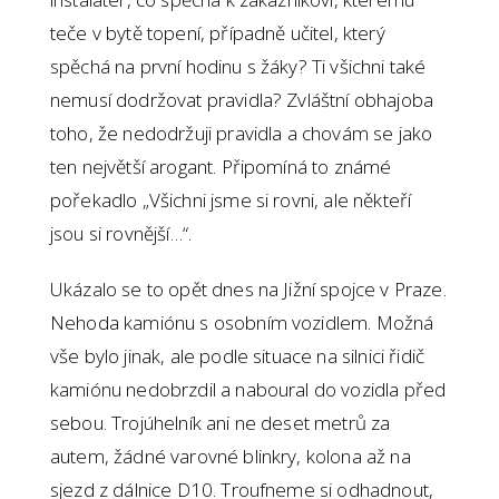
teče v bytě topení, případně učitel, který
spěchá na první hodinu s žáky? Ti všichni také
nemusí dodržovat pravidla? Zvláštní obhajoba
toho, že nedodržuji pravidla a chovám se jako
ten největší arogant. Připomíná to známé
pořekadlo „Všichni jsme si rovni, ale někteří
jsou si rovnější…“.
Ukázalo se to opět dnes na Jižní spojce v Praze.
Nehoda kamiónu s osobním vozidlem. Možná
vše bylo jinak, ale podle situace na silnici řidič
kamiónu nedobrzdil a naboural do vozidla před
sebou. Trojúhelník ani ne deset metrů za
autem, žádné varovné blinkry, kolona až na
sjezd z dálnice D10. Troufneme si odhadnout,