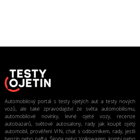
Automobilový portál s testy ojetých aut a testy nových
vozů, ale také zpravodajství ze světa automobilismu,
automobilové novinky, levné ojeté vozy, recenze
autobazarů, světové autosalony, rady jak koupit ojetý
automobil, prověření VIN, chat s odborníkem, rady, jestli
benzín nebo nafta, Škoda nebo Volkswagen, kombi nebo