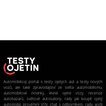
Automobilový portál s testy ojetých aut a testy nových
vozů, ale také zpravodajství ze světa automobilismu,
automobilové novinky, levné ojeté vozy, recenze
autobazarů, světové autosalony, rady jak koupit ojetý
automobil, prověření VIN, chat s odborníkem, rady, jestli