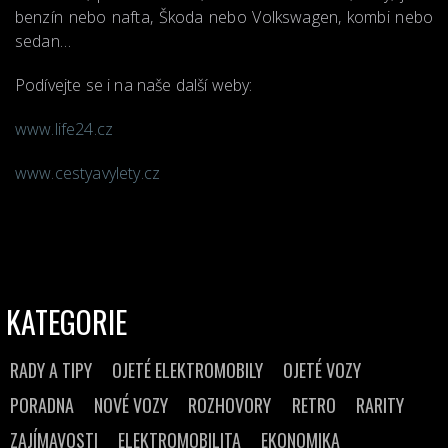
benzín nebo nafta, Škoda nebo Volkswagen, kombi nebo
sedan…
Podívejte se i na naše další weby:
www.life24.cz
www.cestyavylety.cz
KATEGORIE
RADY A TIPY
OJETÉ ELEKTROMOBILY
OJETÉ VOZY
PORADNA
NOVÉ VOZY
ROZHOVORY
RETRO
RARITY
ZAJÍMAVOSTI
ELEKTROMOBILITA
EKONOMIKA