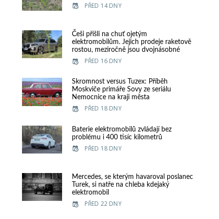
PŘED 14 DNY
Češi přišli na chuť ojetým
elektromobilům. Jejich prodeje raketově
rostou, meziročně jsou dvojnásobné
PŘED 16 DNY
Skromnost versus Tuzex: Příběh
Moskviče primáře Sovy ze seriálu
Nemocnice na kraji města
PŘED 18 DNY
Baterie elektromobilů zvládají bez
problému i 400 tisíc kilometrů
PŘED 18 DNY
Mercedes, se kterým havaroval poslanec
Turek, si natře na chleba kdejaký
elektromobil
PŘED 22 DNY