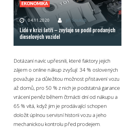
EKONOMIKA
04.11.2020
Jiří Soukup
Lidé v krizi šetří – zvyšuje se podíl prodaných
dieselových vozidel
Dotázaní navíc upřesnili, které faktory jejich
zájem o online nákup zvyšují: 34 % oslovených
považuje za důležitou možnost přistavení vozu
až domů, pro 50 % z nich je podstatná garance
vrácení peněz během čtrnácti dní od nákupu a
65 % vítá, když jim je prodávající schopen
doložit úplnou servisní historii vozu a jeho
mechanickou kontrolu před prodejem.