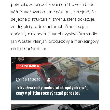
potvrdila, že při pořizování dalšího vozu bude
vážně uvažovat o online nákupu. Je zřejmé, že
se jedná o strukturální změnu, která dokazuje,
že digitální prodeje automobilů nejsou jen
dočasným trendem,“ uvedl k výsledkům studie
Jan Wouter Kleinjan, produktový a marketingový
ředitel CarNext.com.
EKONOMIKA
06.12.2020
Jiří Soukup
Trh zažívá velký nedostatek ojetých vozů,
ceny v příštím roce výrazně porostou