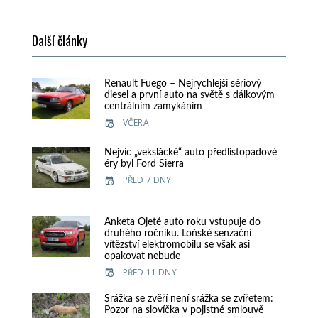
Další články
Renault Fuego – Nejrychlejší sériový
diesel a první auto na světě s dálkovým
centrálním zamykáním
VČERA
Nejvíc „vekslácké“ auto předlistopadové
éry byl Ford Sierra
PŘED 7 DNY
Anketa Ojeté auto roku vstupuje do
druhého ročníku. Loňské senzační
vítězství elektromobilu se však asi
opakovat nebude
PŘED 11 DNY
Srážka se zvěří není srážka se zvířetem:
Pozor na slovíčka v pojistné smlouvě