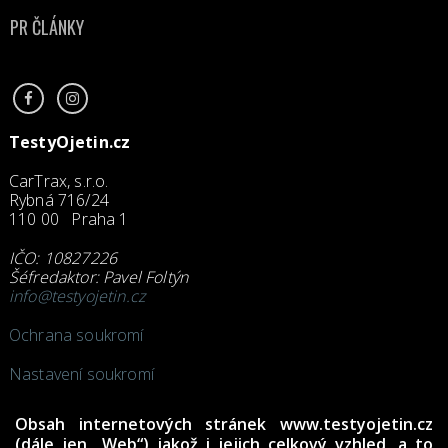
PR ČLÁNKY
TestyOjetin.cz
CarTrax, s.r.o.
Rybná 716/24
110 00 Praha 1
IČO: 10827226
Šéfredaktor: Pavel Foltýn
info@testyojetin.cz
Ochrana soukromí
Nastavení soukromí
Obsah internetových stránek www.testyojetin.cz
(dále jen „Web“) jakož i jejich celkový vzhled, a to