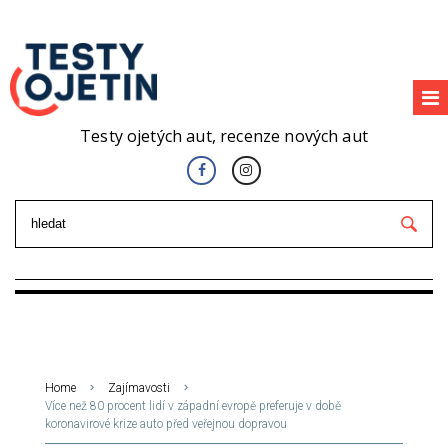
Testy ojetých aut, recenze nových aut
Home
Zajímavosti
Více než 80 procent lidí v západní evropě preferuje v době
koronavirové krize auto před veřejnou dopravou