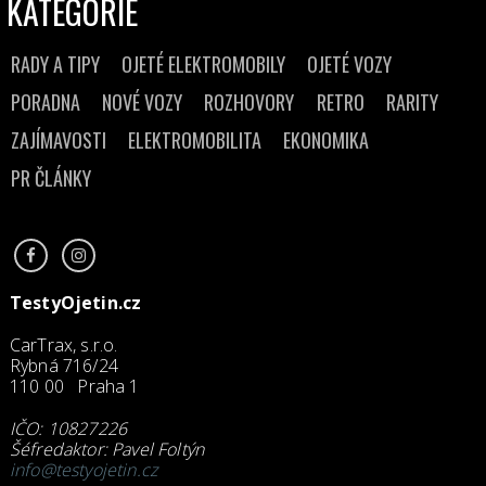
KATEGORIE
RADY A TIPY
OJETÉ ELEKTROMOBILY
OJETÉ VOZY
PORADNA
NOVÉ VOZY
ROZHOVORY
RETRO
RARITY
ZAJÍMAVOSTI
ELEKTROMOBILITA
EKONOMIKA
PR ČLÁNKY
TestyOjetin.cz
CarTrax, s.r.o.
Rybná 716/24
110 00 Praha 1
IČO: 10827226
Šéfredaktor: Pavel Foltýn
info@testyojetin.cz