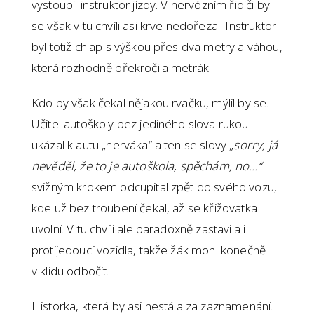
vystoupil instruktor jízdy. V nervózním řidiči by
se však v tu chvíli asi krve nedořezal. Instruktor
byl totiž chlap s výškou přes dva metry a váhou,
která rozhodně překročila metrák.
Kdo by však čekal nějakou rvačku, mýlil by se.
Učitel autoškoly bez jediného slova rukou
ukázal k autu „nerváka“ a ten se slovy „
sorry, já
nevěděl, že to je autoškola, spěchám, no…“
svižným krokem odcupital zpět do svého vozu,
kde už bez troubení čekal, až se křižovatka
uvolní. V tu chvíli ale paradoxně zastavila i
protijedoucí vozidla, takže žák mohl konečně
v klidu odbočit.
Historka, která by asi nestála za zaznamenání.