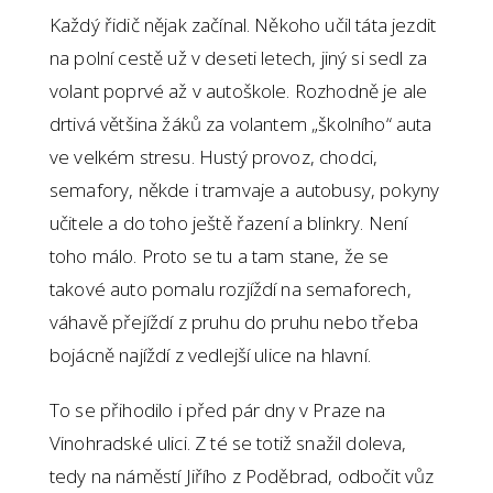
Každý řidič nějak začínal. Někoho učil táta jezdit
na polní cestě už v deseti letech, jiný si sedl za
volant poprvé až v autoškole. Rozhodně je ale
drtivá většina žáků za volantem „školního“ auta
ve velkém stresu. Hustý provoz, chodci,
semafory, někde i tramvaje a autobusy, pokyny
učitele a do toho ještě řazení a blinkry. Není
toho málo. Proto se tu a tam stane, že se
takové auto pomalu rozjíždí na semaforech,
váhavě přejíždí z pruhu do pruhu nebo třeba
bojácně najíždí z vedlejší ulice na hlavní.
To se přihodilo i před pár dny v Praze na
Vinohradské ulici. Z té se totiž snažil doleva,
tedy na náměstí Jiřího z Poděbrad, odbočit vůz