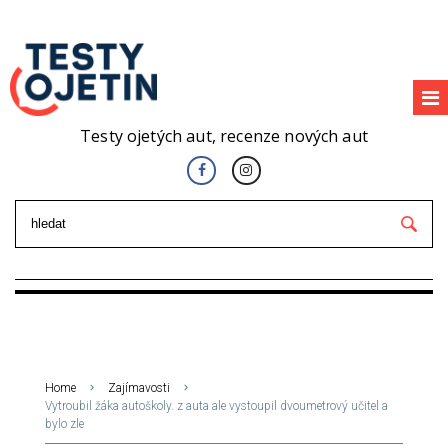
Testy ojetých aut, recenze nových aut
Home
Zajímavosti
Vytroubil žáka autoškoly. z auta ale vystoupil dvoumetrový učitel a
bylo zle