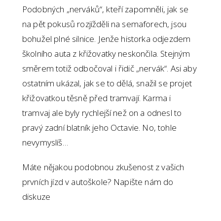
Podobných „nerváků“, kteří zapomněli, jak se
na pět pokusů rozjížděli na semaforech, jsou
bohužel plné silnice. Jenže historka odjezdem
školního auta z křižovatky neskončila. Stejným
směrem totiž odbočoval i řidič „nervák“. Asi aby
ostatním ukázal, jak se to dělá, snažil se projet
křižovatkou těsně před tramvají. Karma i
tramvaj ale byly rychlejší než on a odnesl to
pravý zadní blatník jeho Octavie. No, tohle
nevymyslíš…
Máte nějakou podobnou zkušenost z vašich
prvních jízd v autoškole? Napište nám do
diskuze