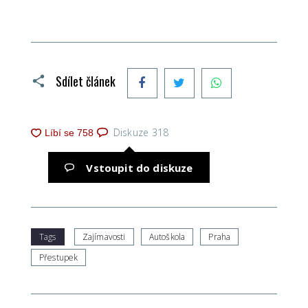
Facebook
Twitter
WhatsApp
Sdílet článek
Diskuze
318
Vstoupit do diskuze
Tags
Zajímavosti
Autoškola
Praha
Přestupek