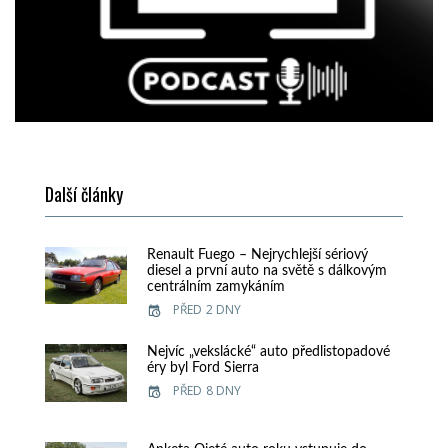
Další články
Renault Fuego – Nejrychlejší sériový
diesel a první auto na světě s dálkovým
centrálním zamykáním
PŘED 2 DNY
Nejvíc „vekslácké“ auto předlistopadové
éry byl Ford Sierra
PŘED 8 DNY