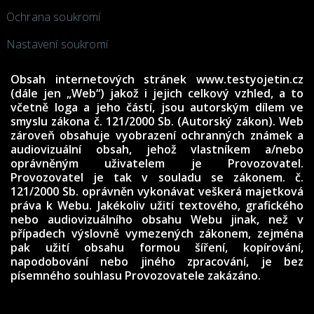
Ochrana soukromí
Nastavení soukromí
Obsah internetových stránek www.testyojetin.cz
(dále jen „Web“) jakož i jejich celkový vzhled, a to
včetně loga a jeho částí, jsou autorským dílem ve
smyslu zákona č. 121/2000 Sb. (Autorský zákon). Web
zároveň obsahuje vyobrazení ochranných známek a
audiovizuální obsah, jehož vlastníkem a/nebo
oprávněným uživatelem je Provozovatel.
Provozovatel je tak v souladu se zákonem. č.
121/2000 Sb. oprávněn vykonávat veškerá majetková
práva k Webu. Jakékoliv užití textového, grafického
nebo audiovizuálního obsahu Webu jinak, než v
případech výslovně vymezených zákonem, zejména
pak užití obsahu formou šíření, kopírování,
napodobování nebo jiného zpracování, je bez
písemného souhlasu Provozovatele zakázáno.