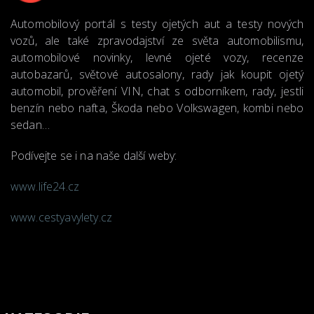
Automobilový portál s testy ojetých aut a testy nových
vozů, ale také zpravodajství ze světa automobilismu,
automobilové novinky, levné ojeté vozy, recenze
autobazarů, světové autosalony, rady jak koupit ojetý
automobil, prověření VIN, chat s odborníkem, rady, jestli
benzín nebo nafta, Škoda nebo Volkswagen, kombi nebo
sedan…
Podívejte se i na naše další weby:
www.life24.cz
www.cestyavylety.cz