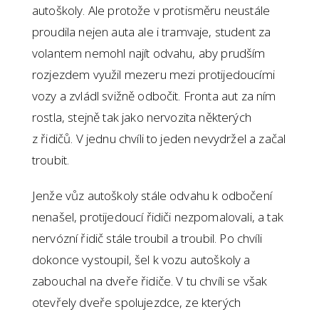
autoškoly. Ale protože v protisměru neustále
proudila nejen auta ale i tramvaje, student za
volantem nemohl najít odvahu, aby prudším
rozjezdem využil mezeru mezi protijedoucími
vozy a zvládl svižně odbočit. Fronta aut za ním
rostla, stejně tak jako nervozita některých
z řidičů. V jednu chvíli to jeden nevydržel a začal
troubit.
Jenže vůz autoškoly stále odvahu k odbočení
nenašel, protijedoucí řidiči nezpomalovali, a tak
nervózní řidič stále troubil a troubil. Po chvíli
dokonce vystoupil, šel k vozu autoškoly a
zabouchal na dveře řidiče. V tu chvíli se však
otevřely dveře spolujezdce, ze kterých