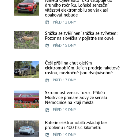
Anketa Ojeté auto roku vstupuje do
druhého ročníku. Loňské senzační
vítězství elektromobilu se však asi
opakovat nebude
PŘED 12 DNY
Srážka se zvěří není srážka se zvířetem:
Pozor na slovíčka v pojistné smlouvě
PŘED 15 DNY
Češi přišli na chuť ojetým
elektromobilům. Jejich prodeje raketově
rostou, meziročně jsou dvojnásobné
PŘED 17 DNY
Skromnost versus Tuzex: Příběh
Moskviče primáře Sovy ze seriálu
Nemocnice na kraji města
PŘED 19 DNY
Baterie elektromobilů zvládají bez
problému i 400 tisíc kilometrů
PŘED 19 DNY