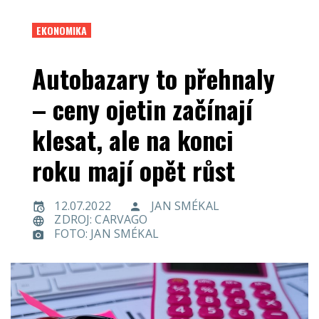
EKONOMIKA
Autobazary to přehnaly
– ceny ojetin začínají
klesat, ale na konci
roku mají opět růst
12.07.2022
JAN SMÉKAL
ZDROJ: CARVAGO
FOTO: JAN SMÉKAL