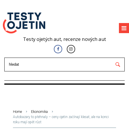
Testy ojetých aut, recenze nových aut
Home
Ekonomika
Autobazary to přehnaly – ceny ojetin začínají klesat, ale na konci
roku mají opět růst