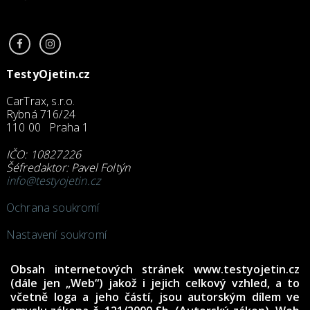
TestyOjetin.cz
CarTrax, s.r.o.
Rybná 716/24
110 00 Praha 1
IČO: 10827226
Šéfredaktor: Pavel Foltýn
info@testyojetin.cz
Ochrana soukromí
Nastavení soukromí
Obsah internetových stránek www.testyojetin.cz
(dále jen „Web“) jakož i jejich celkový vzhled, a to
včetně loga a jeho částí, jsou autorským dílem ve