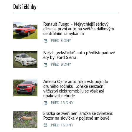
Další články
Renault Fuego – Nejrychlejší sériový
diesel a první auto na světě s dálkovým
centrálním zamykáním
PŘED 3 DNY
Nejvíc „vekslácké“ auto předlistopadové
éry byl Ford Sierra
PŘED 9 DNY
Anketa Ojeté auto roku vstupuje do
druhého ročníku. Loňské senzační
vítězství elektromobilu se však asi
opakovat nebude
PŘED 13 DNY
Srážka se zvěří není srážka se zvířetem:
Pozor na slovíčka v pojistné smlouvě
PŘED 16 DNY