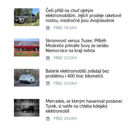
Češi přišli na chuť ojetým
elektromobilům. Jejich prodeje raketově
rostou, meziročně jsou dvojnásobné
PŘED 18 DNY
Skromnost versus Tuzex: Příběh
Moskviče primáře Sovy ze seriálu
Nemocnice na kraji města
PŘED 20 DNY
Baterie elektromobilů zvládají bez
problému i 400 tisíc kilometrů
PŘED 20 DNY
Mercedes, se kterým havaroval poslanec
Turek, si natře na chleba kdejaký
elektromobil
PŘED 24 DNY