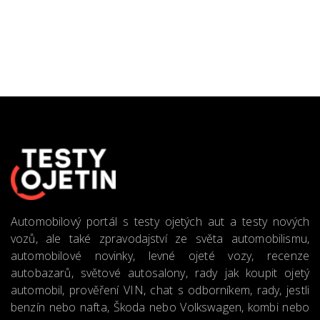
Automobilový portál s testy ojetých aut a testy nových
vozů, ale také zpravodajství ze světa automobilismu,
automobilové novinky, levné ojeté vozy, recenze
autobazarů, světové autosalony, rady jak koupit ojetý
automobil, prověření VIN, chat s odborníkem, rady, jestli
benzín nebo nafta, Škoda nebo Volkswagen, kombi nebo