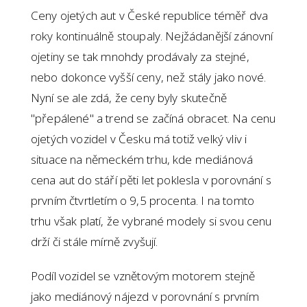
Ceny ojetých aut v České republice téměř dva
roky kontinuálně stoupaly. Nejžádanější zánovní
ojetiny se tak mnohdy prodávaly za stejné,
nebo dokonce vyšší ceny, než stály jako nové.
Nyní se ale zdá, že ceny byly skutečně
"přepálené" a trend se začíná obracet. Na cenu
ojetých vozidel v Česku má totiž velký vliv i
situace na německém trhu, kde mediánová
cena aut do stáří pěti let poklesla v porovnání s
prvním čtvrtletím o 9,5 procenta. I na tomto
trhu však platí, že vybrané modely si svou cenu
drží či stále mírně zvyšují.
Podíl vozidel se vznětovým motorem stejně
jako mediánový nájezd v porovnání s prvním