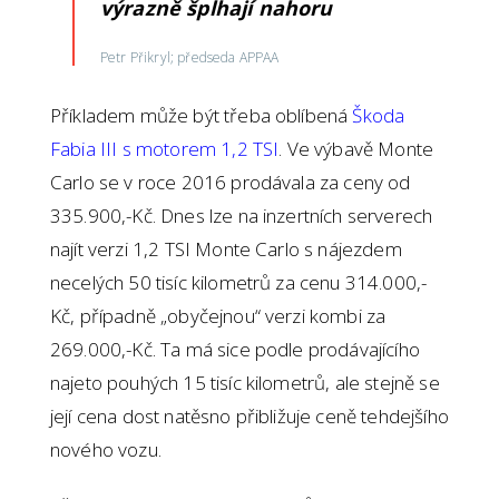
výrazně šplhají nahoru
Petr Přikryl; předseda APPAA
Příkladem může být třeba oblíbená
Škoda
Fabia III s motorem 1,2 TSI
. Ve výbavě Monte
Carlo se v roce 2016 prodávala za ceny od
335.900,-Kč. Dnes lze na inzertních serverech
najít verzi 1,2 TSI Monte Carlo s nájezdem
necelých 50 tisíc kilometrů za cenu 314.000,-
Kč, případně „obyčejnou“ verzi kombi za
269.000,-Kč. Ta má sice podle prodávajícího
najeto pouhých 15 tisíc kilometrů, ale stejně se
její cena dost natěsno přibližuje ceně tehdejšího
nového vozu.