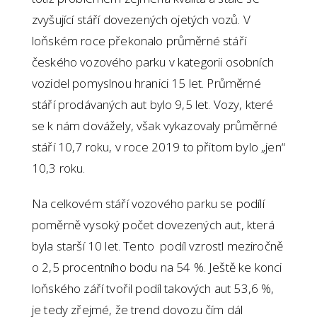
zvyšující stáří dovezených ojetých vozů. V
loňském roce překonalo průměrné stáří
českého vozového parku v kategorii osobních
vozidel pomyslnou hranici 15 let. Průměrné
stáří prodávaných aut bylo 9,5 let. Vozy, které
se k nám dovážely, však vykazovaly průměrné
stáří 10,7 roku, v roce 2019 to přitom bylo „jen“
10,3 roku.
Na celkovém stáří vozového parku se podílí
poměrně vysoký počet dovezených aut, která
byla starší 10 let. Tento podíl vzrostl meziročně
o 2,5 procentního bodu na 54 %. Ještě ke konci
loňského září tvořil podíl takových aut 53,6 %,
je tedy zřejmé, že trend dovozu čím dál