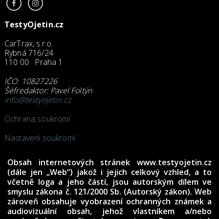
TestyOjetin.cz
CarTrax, s.r.o.
Rybná 716/24
110 00 Praha 1
IČO: 10827226
Šéfredaktor: Pavel Foltýn
info@testyojetin.cz
Ochrana soukromí
Nastavení soukromí
Obsah internetových stránek www.testyojetin.cz
(dále jen „Web“) jakož i jejich celkový vzhled, a to
včetně loga a jeho částí, jsou autorským dílem ve
smyslu zákona č. 121/2000 Sb. (Autorský zákon). Web
zároveň obsahuje vyobrazení ochranných známek a
audiovizuální obsah, jehož vlastníkem a/nebo