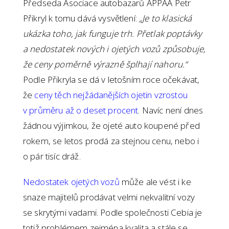
Předseda Asociace autobazarů APPAA Petr
Přikryl k tomu dává vysvětlení:
„Je to klasická
ukázka toho, jak funguje trh. Přetlak poptávky
a nedostatek nových i ojetých vozů způsobuje,
že ceny poměrně výrazně šplhají nahoru.“
Podle Přikryla se dá v letošním roce očekávat,
že
ceny těch nejžádanějších ojetin vzrostou
v průměru až o deset procent
. Navíc není dnes
žádnou výjimkou, že ojeté auto koupené před
rokem, se letos prodá za stejnou cenu, nebo i
o pár tisíc dráž.
Nedostatek ojetých vozů
může ale vést i ke
snaze majitelů prodávat velmi nekvalitní vozy
se skrytými vadami. Podle společnosti Cebia je
totiž problémem zejména kvalita a stále se