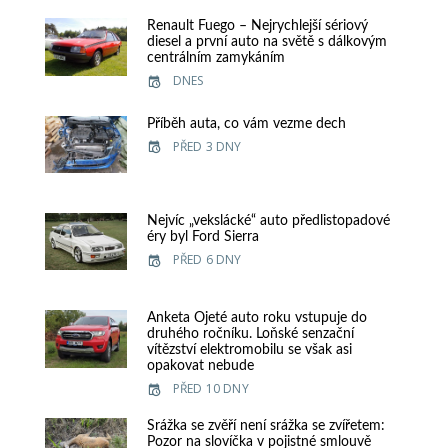
Renault Fuego – Nejrychlejší sériový
diesel a první auto na světě s dálkovým
centrálním zamykáním
DNES
Příběh auta, co vám vezme dech
PŘED 3 DNY
Nejvíc „vekslácké“ auto předlistopadové
éry byl Ford Sierra
PŘED 6 DNY
Anketa Ojeté auto roku vstupuje do
druhého ročníku. Loňské senzační
vítězství elektromobilu se však asi
opakovat nebude
PŘED 10 DNY
Srážka se zvěří není srážka se zvířetem:
Pozor na slovíčka v pojistné smlouvě