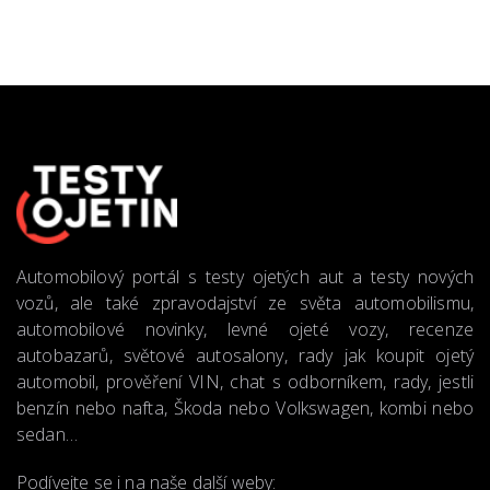
Automobilový portál s testy ojetých aut a testy nových
vozů, ale také zpravodajství ze světa automobilismu,
automobilové novinky, levné ojeté vozy, recenze
autobazarů, světové autosalony, rady jak koupit ojetý
automobil, prověření VIN, chat s odborníkem, rady, jestli
benzín nebo nafta, Škoda nebo Volkswagen, kombi nebo
sedan…
Podívejte se i na naše další weby: