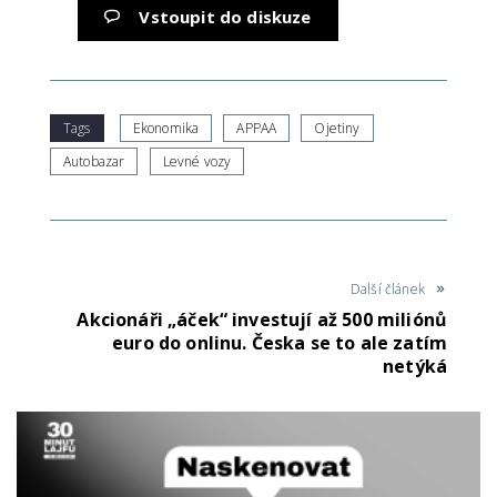
Vstoupit do diskuze
Tags
Ekonomika
APPAA
Ojetiny
Autobazar
Levné vozy
Další článek
Akcionáři „áček“ investují až 500 miliónů
euro do onlinu. Česka se to ale zatím
netýká