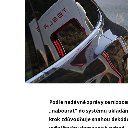
Podle nedávné zprávy se nizoze
„nabourat“ do systému ukládání
krok zdůvodňuje snahou dekódo
vyšetřování dopravních nehod