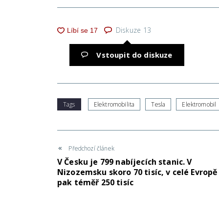
Diskuze
13
Vstoupit do diskuze
Tags
Elektromobilita
Tesla
Elektromobil
Předchozí článek
V Česku je 799 nabíjecích stanic. V
Nizozemsku skoro 70 tisíc, v celé Evropě
pak téměř 250 tisíc