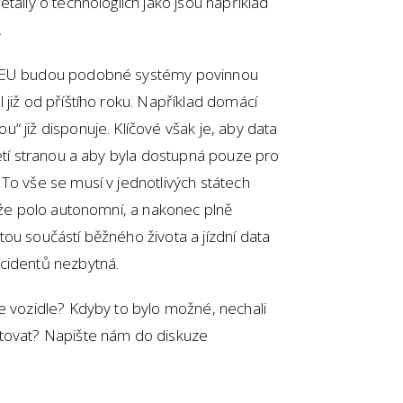
taily o technologiích jako jsou například
.
í EU budou podobné systémy povinnou
 již od příštího roku. Například domácí
“ již disponuje. Klíčové však je, aby data
řetí stranou a aby byla dostupná pouze pro
To vše se musí v jednotlivých státech
tože polo autonomní, a nakonec plně
ou součástí běžného života a jízdní data
ncidentů nezbytná.
e vozidle? Kdyby to bylo možné, nechali
ntovat? Napište nám do diskuze