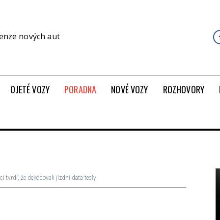
cenze nových aut
OJETÉ VOZY
PORADNA
NOVÉ VOZY
ROZHOVORY
 tvrdí, že dekódovali jízdní data tesly