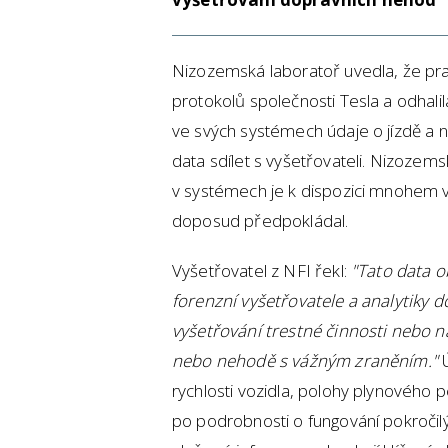
Nizozemská laboratoř uvedla, že pr
protokolů společnosti Tesla a odhali
ve svých systémech údaje o jízdě a n
data sdílet s vyšetřovateli. Nizozemský
v systémech je k dispozici mnohem v
doposud předpokládal.
Vyšetřovatel z NFI řekl:
"Tato data o
forenzní vyšetřovatele a analytiky
vyšetřování trestné činnosti nebo n
nebo nehodě s vážným zraněním."
rychlosti vozidla, polohy plynového p
po podrobnosti o fungování pokročil