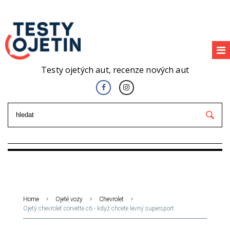
Testy ojetých aut, recenze nových aut
Home
Ojeté vozy
Chevrolet
Ojetý chevrolet corvette c6 - když chcete levný supersport