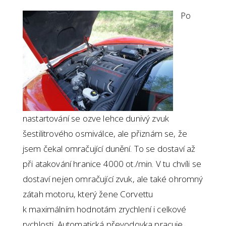
Po
nastartování se ozve lehce dunivý zvuk
šestilitrového osmiválce, ale přiznám se, že
jsem čekal omračující dunění. To se dostaví až
při atakování hranice 4000 ot./min. V tu chvíli se
dostaví nejen omračující zvuk, ale také ohromný
zátah motoru, který žene Corvettu
k maximálním hodnotám zrychlení i celkové
rychlosti. Automatická převodovka pracuje