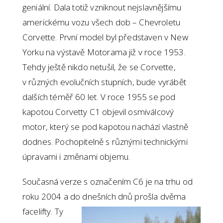
geniální. Dala totiž vzniknout nejslavnějšímu
americkému vozu všech dob – Chevroletu
Corvette. První model byl představen v New
Yorku na výstavě Motorama již v roce 1953.
Tehdy ještě nikdo netušil, že se Corvette,
v různých evolučních stupních, bude vyrábět
dalších téměř 60 let. V roce 1955 se pod
kapotou Corvetty C1 objevil osmiválcový
motor, který se pod kapotou nachází vlastně
dodnes. Pochopitelně s různými technickými
úpravami i změnami objemu.
Současná verze s označením C6 je na trhu od
roku 2004 a do dnešních
dnů prošla dvěma
facelifty. Ty