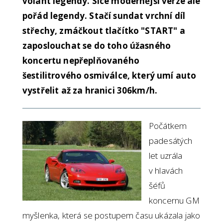
volant legendy. Sice modernější verze ale
pořád legendy. Stačí sundat vrchní díl
střechy, zmáčkout tlačítko "START" a
zaposlouchat se do toho úžasného
koncertu nepřeplňovaného
šestilitrového osmiválce, který umí auto
vystřelit až za hranici 306km/h.
Počátkem
padesátých
let uzrála
v hlavách
šéfů
koncernu GM
myšlenka, která se postupem času ukázala jako