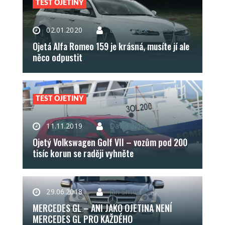
TEST OJETINY
02.01.2020
David Žídek
Ojetá Alfa Romeo 159 je krásná, musíte jí ale
něco odpustit
TEST OJETINY
11.11.2019
David Žídek
Ojetý Volkswagen Golf VII – vozům pod 200
tisíc korun se raději vyhněte
29.06.2018
Jan Smékal
MERCEDES GL – ANI JAKO OJETINA NENÍ
MERCEDES GL PRO KAŽDÉHO