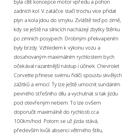
byla cítit koncepce motor vpředu a pohon
zadních kol. V zatáčce stačí trochu více přidat
plyn a kola jdou do smyku. Zvláště teď po zimě,
kdy se ještě na silnicích nacházejí zbytky štěrku
po zimních posypech. Drobným překvapením
byly brzdy. Vzhledem k výkonu vozu a
dosahovaným maximálním rychlostem bych
očekával razantnější nástup i účinek. Chevrolet
Corvette přinese svému řidiči spoustu skvělých
zážitků a emocí. Ty lze ještě umocnit sundáním
pevného střešního dílu a vychutnat si tak jízdu
pod otevřeným nebem. To lze ovšem
doporučit maximálně do rychlosti cca
100km/hod. Potom se už jízda stává,
především kvůli absenci větrného štítu,