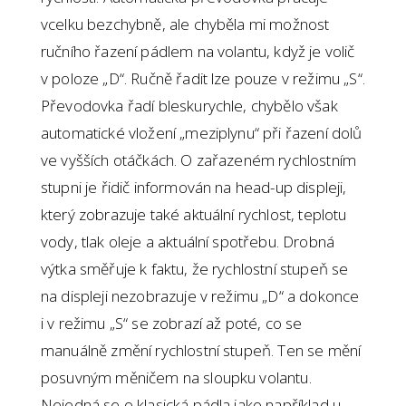
vcelku bezchybně, ale chyběla mi možnost
ručního řazení pádlem na volantu, když je volič
v poloze „D“. Ručně řadit lze pouze v režimu „S“.
Převodovka řadí bleskurychle, chybělo však
automatické vložení „meziplynu“ při řazení dolů
ve vyšších otáčkách. O zařazeném rychlostním
stupni je řidič informován na head-up displeji,
který zobrazuje také aktuální rychlost, teplotu
vody, tlak oleje a aktuální spotřebu. Drobná
výtka směřuje k faktu, že rychlostní stupeň se
na displeji nezobrazuje v režimu „D“ a dokonce
i v režimu „S“ se zobrazí až poté, co se
manuálně změní rychlostní stupeň. Ten se mění
posuvným měničem na sloupku volantu.
Nejedná se o klasická pádla jako například u