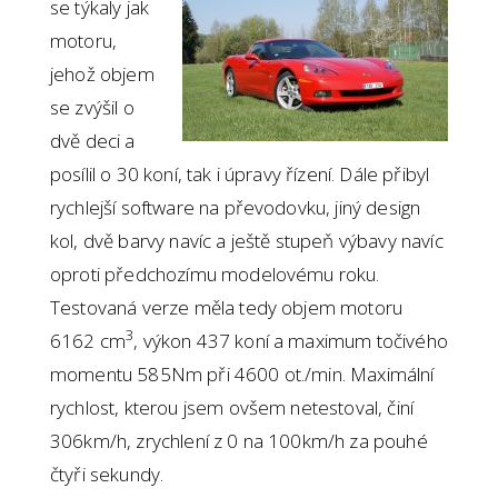
se týkaly jak
motoru,
jehož objem
se zvýšil o
dvě deci a
posílil o 30 koní, tak i úpravy řízení. Dále přibyl
rychlejší software na převodovku, jiný design
kol, dvě barvy navíc a ještě stupeň výbavy navíc
oproti předchozímu modelovému roku.
Testovaná verze měla tedy objem motoru
3
6162 cm
, výkon 437 koní a maximum točivého
momentu 585Nm při 4600 ot./min. Maximální
rychlost, kterou jsem ovšem netestoval, činí
306km/h, zrychlení z 0 na 100km/h za pouhé
čtyři sekundy.