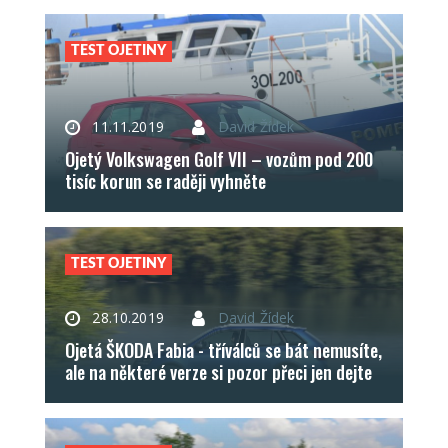
TEST OJETINY
11.11.2019
David Žídek
Ojetý Volkswagen Golf VII – vozům pod 200
tisíc korun se raději vyhněte
TEST OJETINY
28.10.2019
David Žídek
Ojetá ŠKODA Fabia - tříválců se bát nemusíte,
ale na některé verze si pozor přeci jen dejte