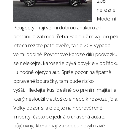
208
nerezne.
Moderní
Peugeoty mají velmi dobrou antikorozní
ochranu a zatímco třeba Fabie už mívají po pěti
letech rezaté páté dveře, tahle 208 vypadá
velmi odolně. Povrchové koroze dílů podvozku
se nelekejte, karoserie bývá obvykle v pořádku
i u hodně ojetých aut. Spíše pozor na špatně
opravené bouračky, tam bude riziko
vyšší. Hledejte kus ideálně po prvním majiteli a
který nesloužil v autoškole nebo k rozvozu jídla.
Velký pozor si ale dejte na neprověřené
importy, často se jedná o unavená auta z
půjčovny, která mají za sebou nevybíravé