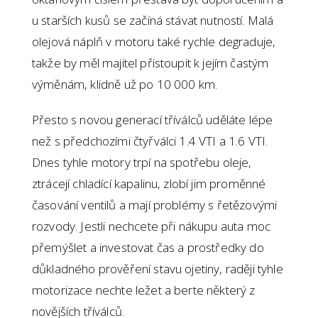
u starších kusů se začíná stávat nutností. Malá
olejová náplň v motoru také rychle degraduje,
takže by měl majitel přistoupit k jejím častým
výměnám, klidně už po 10 000 km.
Přesto s novou generací tříválců uděláte lépe
než s předchozími čtyřválci 1.4 VTI a 1.6 VTI.
Dnes tyhle motory trpí na spotřebu oleje,
ztrácejí chladící kapalinu, zlobí jim proměnné
časování ventilů a mají problémy s řetězovými
rozvody. Jestli nechcete při nákupu auta moc
přemýšlet a investovat čas a prostředky do
důkladného prověření stavu ojetiny, raději tyhle
motorizace nechte ležet a berte některý z
novějších tříválců.