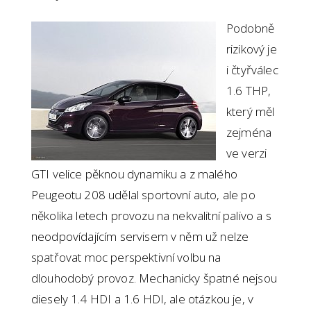
Podobně
rizikový je
i čtyřválec
1.6 THP,
který měl
zejména
ve verzi
GTI velice pěknou dynamiku a z malého
Peugeotu 208 udělal sportovní auto, ale po
několika letech provozu na nekvalitní palivo a s
neodpovídajícím servisem v něm už nelze
spatřovat moc perspektivní volbu na
dlouhodobý provoz. Mechanicky špatné nejsou
diesely 1.4 HDI a 1.6 HDI, ale otázkou je, v