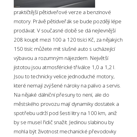
praktičtější pětidveřové verze a benzinové
motory. Právě pětidveřák se bude později lépe
prodávat. V současné době se dá nejlevnější
208 koupit mezi 100 a 120 tisíci Kč, za nějakých
150 tisíc můžete mít slušné auto s ucházející
výbavou a rozumným nájezdem. Největší
jistotou jsou atmosférické tříválce 1,0 a 1,2 l.
Jsou to technicky velice jednoduché motory,
které nemají zvýšené nároky na palivo a servis.
Na nějaké dálniční přesuny to není, ale do
městského provozu mají dynamiky dostatek a
spotřebu udrží pod šesti litry na 100 km, aniž
by se musel řidič snažit. Jedinou slabinou by
mohla být životnost mechanické převodovky