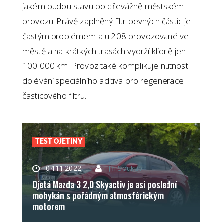
jakém budou stavu po převážně městském
provozu. Právě zaplněný filtr pevných částic je
častým problémem a u 208 provozované ve
městě a na krátkých trasách vydrží klidně jen
100 000 km. Provoz také komplikuje nutnost
dolévání speciálního aditiva pro regenerace
časticového filtru.
TEST OJETINY
04.11.2022
Jiří Soukup
Ojetá Mazda 3 2,0 Skyactiv je asi poslední
mohykán s pořádným atmosférickým
motorem