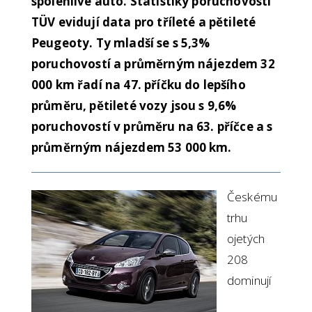
spolehlivé auto. Statistiky poruchovosti
TÜV evidují data pro tříleté a pětileté
Peugeoty. Ty mladší se s 5,3%
poruchovostí a průměrným nájezdem 32
000 km řadí na 47. příčku do lepšího
průměru, pětileté vozy jsou s 9,6%
poruchovostí v průměru na 63. příčce a s
průměrným nájezdem 53 000 km.
Českému
trhu
ojetých
208
dominují