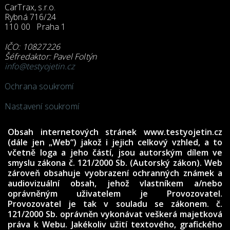
CarTrax, s.r.o.
Rybná 716/24
110 00 Praha 1
IČO: 10827226
Šéfredaktor: Pavel Foltýn
info@testyojetin.cz
Ochrana soukromí
Nastavení soukromí
Obsah internetových stránek www.testyojetin.cz
(dále jen „Web“) jakož i jejich celkový vzhled, a to
včetně loga a jeho částí, jsou autorským dílem ve
smyslu zákona č. 121/2000 Sb. (Autorský zákon). Web
zároveň obsahuje vyobrazení ochranných známek a
audiovizuální obsah, jehož vlastníkem a/nebo
oprávněným uživatelem je Provozovatel.
Provozovatel je tak v souladu se zákonem. č.
121/2000 Sb. oprávněn vykonávat veškerá majetková
práva k Webu. Jakékoliv užití textového, grafického