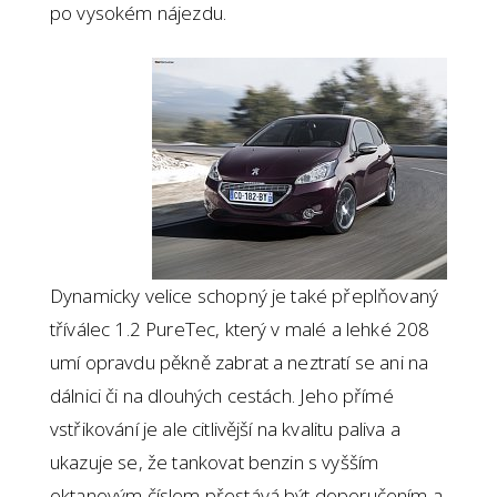
po vysokém nájezdu.
Dynamicky velice schopný je také přeplňovaný
tříválec 1.2 PureTec, který v malé a lehké 208
umí opravdu pěkně zabrat a neztratí se ani na
dálnici či na dlouhých cestách. Jeho přímé
vstřikování je ale citlivější na kvalitu paliva a
ukazuje se, že tankovat benzin s vyšším
oktanovým číslem přestává být doporučením a