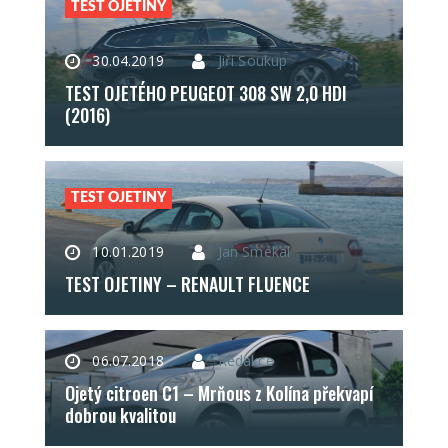
TEST OJETINY
30.04.2019
Jiří Soukup
TEST OJETÉHO PEUGEOT 308 SW 2,0 HDI
(2016)
TEST OJETINY
10.01.2019
Jan Smékal
TEST OJETINY – RENAULT FLUENCE
06.07.2018
Redakce
Ojetý citroen C1 – Mrňous z Kolína překvapí
dobrou kvalitou