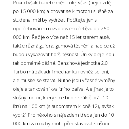
Pokud však budete měnit olej včas (nejpozději
po 15 000 km) a chovat se k motoru slušně za
studena, měl by vydržet. Počítejte jen s
opotřebováním rozvodového řetězu po 250
000 km. Řeč je o více než 15 let starém autě,
takže různá gufera, gumová těsnění a hadice už
budou vykazovat horší těsnost. Úniky oleje jsou
tak poměrně běžné.
Benzinová jednotka 2.0
Turbo má základní mechaniku rovněž solidní,
ale musíte se starat. Nutné jsou včasné vyměny
oleje a tankování kvalitního paliva. Ale jinak je to
slušný motor, který sice bude reálně brát 10
litrů na 100 km (s automatem klidně 12), avšak
vydrží. Pro někoho s nájezdem třeba jen do 10
000 km za rok by mohl představovat slušnou