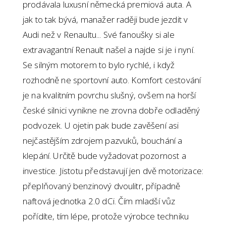
prodávala luxusní německá premiová auta. A
jak to tak bývá, manažer raději bude jezdit v
Audi než v Renaultu...
Své fanoušky si ale
extravagantní Renault našel a najde si je i nyní.
Se silným motorem to bylo rychlé, i když
rozhodně ne sportovní auto. Komfort cestování
je na kvalitním povrchu slušný, ovšem na horší
české silnici vynikne ne zrovna dobře odladěný
podvozek. U ojetin pak bude zavěšení asi
nejčastějším zdrojem pazvuků, bouchání a
klepání. Určitě bude vyžadovat pozornost a
investice.
Jistotu představují jen dvě motorizace:
přeplňovaný benzinový dvoulitr, případně
naftová jednotka 2.0 dCi. Čím mladší vůz
pořídíte, tím lépe, protože výrobce techniku