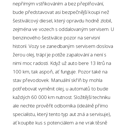
nepřímým vstřikováním a bez přeplňování,
bude představovat asi bezpečnější koupi než
šestiválcový diesel, který opravdu hodně zlobil,
zejména ve vozech s oddalovaným servisem. U
benzinového šestiválce pozor na servisní
historii. Vozy se zanedbaným servisem doslova
žerou olej, trápí je potíže zapalování a není s
nimi moc radosti. Když už auto bere 13 litrů na
100 km, tak aspoň, ať funguje.
Pozor také na
stav převodovek. Manuální skříň by mohla
potřebovat vyměnit olej, u automatů to bude
každých 60 000 km nutnost. Složitější techniku
ale nechte prověřit odborníka (ideálně přímo
specialistu, který tento typ aut zná a servisuje),
ať koupíte kus s potenciálem a ne vrak těsně