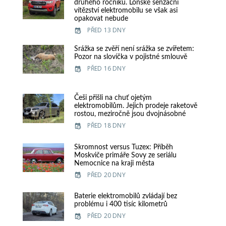
druhého ročníku. Loňské senzační
vítězství elektromobilu se však asi
opakovat nebude
PŘED 13 DNY
Srážka se zvěří není srážka se zvířetem:
Pozor na slovíčka v pojistné smlouvě
PŘED 16 DNY
Češi přišli na chuť ojetým
elektromobilům. Jejich prodeje raketově
rostou, meziročně jsou dvojnásobné
PŘED 18 DNY
Skromnost versus Tuzex: Příběh
Moskviče primáře Sovy ze seriálu
Nemocnice na kraji města
PŘED 20 DNY
Baterie elektromobilů zvládají bez
problému i 400 tisíc kilometrů
PŘED 20 DNY