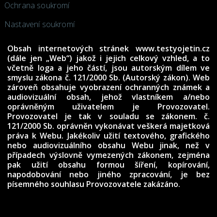
Ochrana soukromí
Nastavení soukromí
Obsah internetových stránek www.testyojetin.cz
(dále jen „Web“) jakož i jejich celkový vzhled, a to
včetně loga a jeho částí, jsou autorským dílem ve
smyslu zákona č. 121/2000 Sb. (Autorský zákon). Web
zároveň obsahuje vyobrazení ochranných známek a
audiovizuální obsah, jehož vlastníkem a/nebo
oprávněným uživatelem je Provozovatel.
Provozovatel je tak v souladu se zákonem. č.
121/2000 Sb. oprávněn vykonávat veškerá majetková
práva k Webu. Jakékoliv užití textového, grafického
nebo audiovizuálního obsahu Webu jinak, než v
případech výslovně vymezených zákonem, zejména
pak užití obsahu formou šíření, kopírování,
napodobování nebo jiného zpracování, je bez
písemného souhlasu Provozovatele zakázáno.