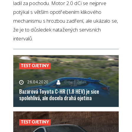
ladil za pochodu. Motor 2.0 dCi se nejprve
potýkal s větším opotřebením klikového
mechanismu s hrozbou zadření, ale ukázalo se,
že je to důsledek natažených servisních
intervalů.
TEST OJETINY
26.04.2020
David Žídek
Bazarová Toyota C-HR (1.8 HEV) je sice
spolehlivá, ale docela drahá ojetina
TEST OJETINY