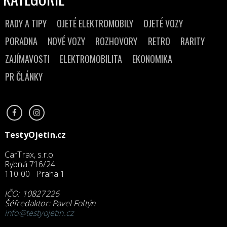
RADY A TIPY
OJETÉ ELEKTROMOBILY
OJETÉ VOZY
PORADNA
NOVÉ VOZY
ROZHOVORY
RETRO
RARITY
ZAJÍMAVOSTI
ELEKTROMOBILITA
EKONOMIKA
PR ČLÁNKY
TestyOjetin.cz
CarTrax, s.r.o.
Rybná 716/24
110 00 Praha 1
IČO: 10827226
Šéfredaktor: Pavel Foltýn
info@testyojetin.cz