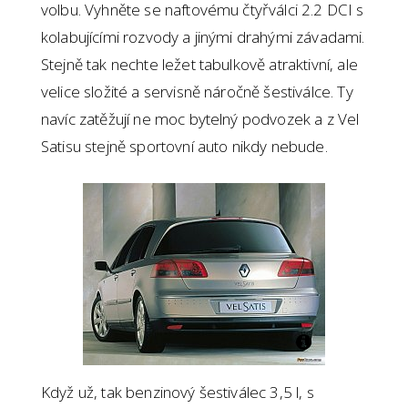
volbu.
Vyhněte se naftovému čtyřválci 2.2 DCI s
kolabujícími rozvody a jinými drahými závadami.
Stejně tak nechte ležet tabulkově atraktivní, ale
velice složité a servisně náročně šestiválce. Ty
navíc zatěžují ne moc bytelný podvozek a z Vel
Satisu stejně sportovní auto nikdy nebude.
Když už, tak benzinový šestiválec 3,5 l, s