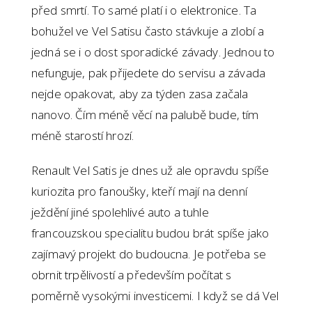
před smrtí. To samé platí i o elektronice. Ta
bohužel ve Vel Satisu často stávkuje a zlobí a
jedná se i o dost sporadické závady. Jednou to
nefunguje, pak přijedete do servisu a závada
nejde opakovat, aby za týden zasa začala
nanovo. Čím méně věcí na palubě bude, tím
méně starostí hrozí.
Renault Vel Satis je dnes už ale opravdu spíše
kuriozita pro fanoušky, kteří mají na denní
ježdění jiné spolehlivé auto a tuhle
francouzskou specialitu budou brát spíše jako
zajímavý projekt do budoucna. Je potřeba se
obrnit trpělivostí a především počítat s
poměrně vysokými investicemi. I když se dá Vel