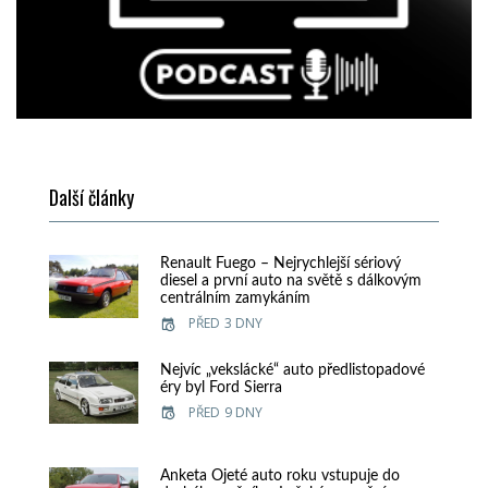
Další články
Renault Fuego – Nejrychlejší sériový
diesel a první auto na světě s dálkovým
centrálním zamykáním
PŘED 3 DNY
Nejvíc „vekslácké“ auto předlistopadové
éry byl Ford Sierra
PŘED 9 DNY
Anketa Ojeté auto roku vstupuje do