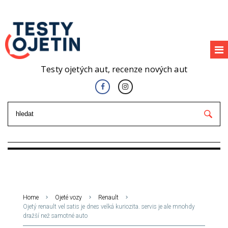
Testy ojetých aut, recenze nových aut
Home
Ojeté vozy
Renault
Ojetý renault vel satis je dnes velká kuriozita. servis je ale mnohdy
dražší než samotné auto