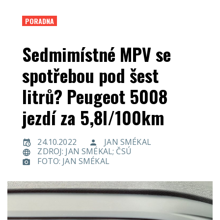
PORADNA
Sedmimístné MPV se
spotřebou pod šest
litrů? Peugeot 5008
jezdí za 5,8l/100km
24.10.2022
JAN SMÉKAL
ZDROJ: JAN SMÉKAL; ČSÚ
FOTO: JAN SMÉKAL