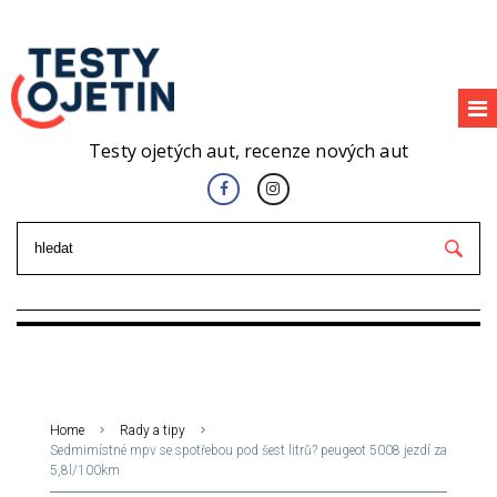
Testy ojetých aut, recenze nových aut
Home
Rady a tipy
Sedmimístné mpv se spotřebou pod šest litrů? peugeot 5008 jezdí za
5,8l/100km