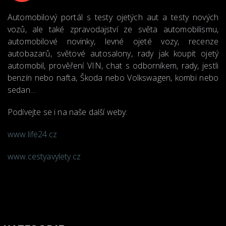
Automobilový portál s testy ojetých aut a testy nových
vozů, ale také zpravodajství ze světa automobilismu,
automobilové novinky, levné ojeté vozy, recenze
autobazarů, světové autosalony, rady jak koupit ojetý
automobil, prověření VIN, chat s odborníkem, rady, jestli
benzín nebo nafta, Škoda nebo Volkswagen, kombi nebo
sedan…
Podívejte se i na naše další weby:
www.life24.cz
www.cestyavylety.cz