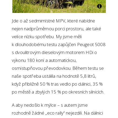
Jde o až sedmimístné MPV, které nabídne
nejen nadprůměrnou porci prostoru, ale také
velice nízku spotřebu. My jsme měli
k dlouhodobému testu zapůjčen Peugeot 5008
s dvoulitrovým dieselovým motorem HDi o
výkonu 180 koní a automatickou,
osmistupňovou převodovkou. Během testu se
naše spotřeba ustálila na hodnotě 5,8 litrů,
když přibližně 50 % tras vedlo po dálnici, 35 %
po městě a zbylých 15 % po okresních silnicích.
A aby nedošlo k mýlce – s autem jsme
rozhodně žádné „eco rally“ nejezdili. Na dálnici