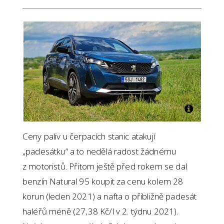
Ceny paliv u čerpacích stanic atakují
„padesátku“ a to nedělá radost žádnému
z motoristů. Přitom ještě před rokem se dal
benzín Natural 95 koupit za cenu kolem 28
korun (leden 2021) a nafta o přibližně padesát
haléřů méně (27,38 Kč/l v 2. týdnu 2021).