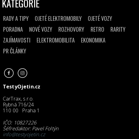
KATEGORIE
RADY A TIPY
OJETÉ ELEKTROMOBILY
OJETÉ VOZY
PORADNA
NOVÉ VOZY
ROZHOVORY
RETRO
RARITY
ZAJÍMAVOSTI
ELEKTROMOBILITA
EKONOMIKA
PR ČLÁNKY
TestyOjetin.cz
CarTrax, s.r.o.
Rybná 716/24
110 00 Praha 1
IČO: 10827226
Šéfredaktor: Pavel Foltýn
info@testyojetin.cz