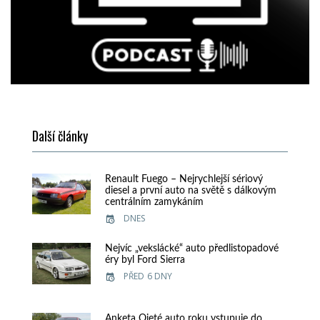
Další články
Renault Fuego – Nejrychlejší sériový
diesel a první auto na světě s dálkovým
centrálním zamykáním
DNES
Nejvíc „vekslácké“ auto předlistopadové
éry byl Ford Sierra
PŘED 6 DNY
Anketa Ojeté auto roku vstupuje do