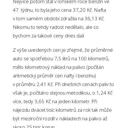
Nejvíce potom stál v loňském roce benzín ve
47. týdnu, to byla jeho cena 37,20 Kč. Nafta
v tom samém období zdražila na 36,13 Kč.
Nikomu to tehdy radost nedělalo, ale co
bychom za takové ceny dnes dali.
Z výše uvedených cen je zřejmé, že průměrné
auto se spotřebou 7,5 litrů na 100 kilometrů,
mělo kilometrový náklad na palivo (počítán
aritmetický průměr cen nafty i benzínu)
v průměru 2,41 Kč. Při dnešních cenách paliv to
však je, počítáno stejnou metodikou, o 1,24 Kč
více, tedy 3,65 Kč na jeden kilometr. Při
nájezdu dvacet tisíc kilometrů za rok tak může
být meziroční rozdíl v nákladech na palivo až
skoro 25 tisíc korun.