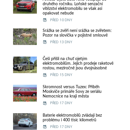
druhého ročníku. Loňské senzační
vítězství elektromobilu se však asi
opakovat nebude
PŘED 10 DNY
Srážka se zvěří není srážka se zvířetem:
Pozor na slovíčka v pojistné smlouvě
PŘED 13 DNY
Češi přišli na chuť ojetým
elektromobilům. Jejich prodeje raketově
rostou, meziročně jsou dvojnásobné
PŘED 15 DNY
Skromnost versus Tuzex: Příběh
Moskviče primáře Sovy ze seriálu
Nemocnice na kraji města
PŘED 17 DNY
Baterie elektromobilů zvládají bez
problému i 400 tisíc kilometrů
PŘED 17 DNY