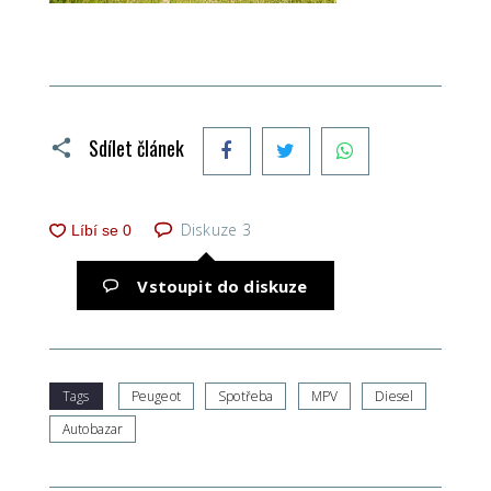
Facebook
Twitter
WhatsApp
Sdílet článek
Diskuze
3
Vstoupit do diskuze
Tags
Peugeot
Spotřeba
MPV
Diesel
Autobazar