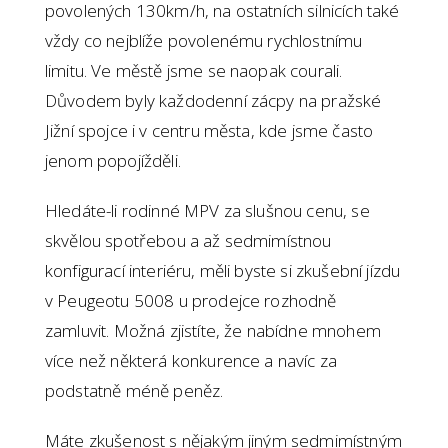
povolených 130km/h, na ostatních silnicích také
vždy co nejblíže povolenému rychlostnímu
limitu. Ve městě jsme se naopak courali.
Důvodem byly každodenní zácpy na pražské
Jižní spojce i v centru města, kde jsme často
jenom popojížděli.
Hledáte-li rodinné MPV za slušnou cenu, se
skvělou spotřebou a až sedmimístnou
konfigurací interiéru, měli byste si zkušební jízdu
v Peugeotu 5008 u prodejce rozhodně
zamluvit. Možná zjistíte, že nabídne mnohem
více než některá konkurence a navíc za
podstatně méně peněz.
Máte zkušenost s nějakým jiným sedmimístným