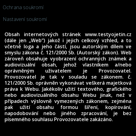
Ochrana soukromí
Nastavení soukromí
Obsah internetových stránek www.testyojetin.cz
(dále jen „Web“) jakož i jejich celkový vzhled, a to
včetně loga a jeho částí, jsou autorským dílem ve
smyslu zákona č. 121/2000 Sb. (Autorský zákon). Web
zároveň obsahuje vyobrazení ochranných známek a
audiovizuální obsah, jehož vlastníkem a/nebo
oprávněným uživatelem je Provozovatel.
Provozovatel je tak v souladu se zákonem. č.
121/2000 Sb. oprávněn vykonávat veškerá majetková
práva k Webu. Jakékoliv užití textového, grafického
nebo audiovizuálního obsahu Webu jinak, než v
případech výslovně vymezených zákonem, zejména
pak užití obsahu formou šíření, kopírování,
napodobování nebo jiného zpracování, je bez
písemného souhlasu Provozovatele zakázáno.