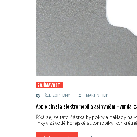
ZAJÍMAVOSTI
PŘED 2011 DNY
MARTIN FILIPI
Apple chystá elektromobil a asi vymění Hyundai 
Říká se, že tato částka by pokryla náklady na 
linky v závodě korejské automobilky, konkrétn