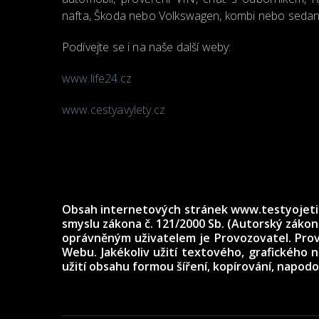
nafta, Škoda nebo Volkswagen, kombi nebo seda
Podívejte se i na naše další weby:
www.life24.cz
www.cestyavylety.cz
Obsah internetových stránek www.testyojetin.c
smyslu zákona č. 121/2000 Sb. (Autorský záko
oprávněným uživatelem je Provozovatel. Prov
Webu. Jakékoliv užití textového, grafického
užití obsahu formou šíření, kopírování, napo