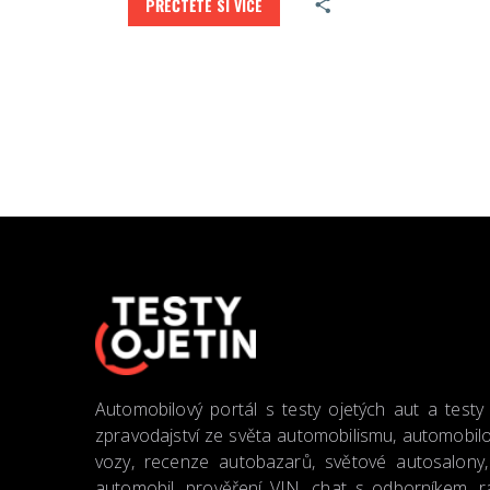
PŘEČTĚTE SI VÍCE
Automobilový portál s testy ojetých aut a testy
zpravodajství ze světa automobilismu, automobilo
vozy, recenze autobazarů, světové autosalony, 
automobil, prověření VIN, chat s odborníkem, ra