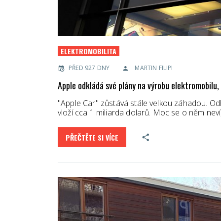
ELEKTROMOBILITA
PŘED 927 DNY
MARTIN FILIPI
Apple odkládá své plány na výrobu elektromobilu,
"Apple Car" zůstává stále velkou záhadou. Od
vloží cca 1 miliarda dolarů. Moc se o něm nev
PŘEČTĚTE SI VÍCE