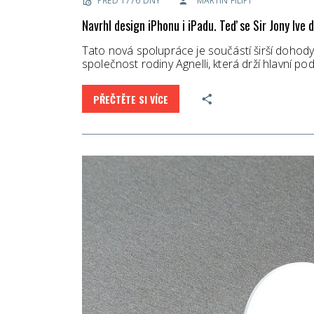
PŘED 1776 DNY
MARTIN FILIPI
Navrhl design iPhonu i iPadu. Teď se Sir Jony Ive d
Tato nová spolupráce je součástí širší dohody
společnost rodiny Agnelli, která drží hlavní po
PŘEČTĚTE SI VÍCE