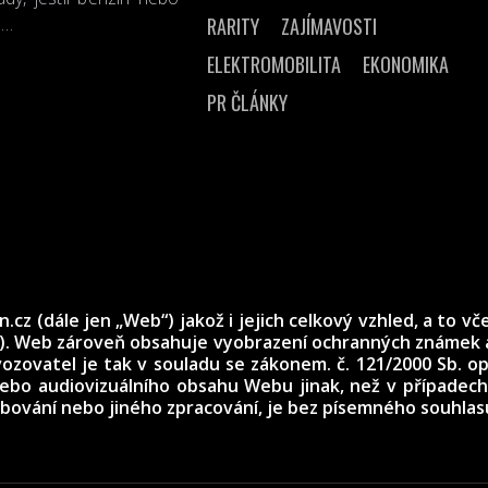
n…
RARITY
ZAJÍMAVOSTI
ELEKTROMOBILITA
EKONOMIKA
PR ČLÁNKY
z (dále jen „Web“) jakož i jejich celkový vzhled, a to vče
n). Web zároveň obsahuje vyobrazení ochranných známek a
ozovatel je tak v souladu se zákonem. č. 121/2000 Sb. 
 nebo audiovizuálního obsahu Webu jinak, než v případ
dobování nebo jiného zpracování, je bez písemného souhla