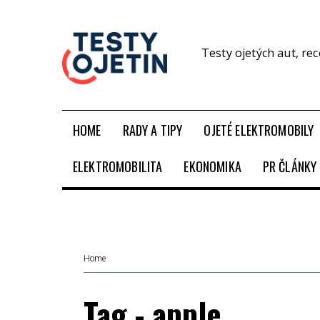
Testy ojetých aut, re
HOME
RADY A TIPY
OJETÉ ELEKTROMOBILY
ELEKTROMOBILITA
EKONOMIKA
PR ČLÁNKY
Home
Tag - apple