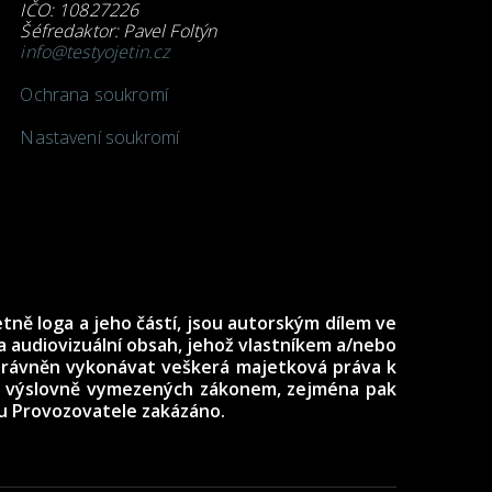
IČO: 10827226
Šéfredaktor: Pavel Foltýn
info@testyojetin.cz
Ochrana soukromí
Nastavení soukromí
tně loga a jeho částí, jsou autorským dílem ve
 audiovizuální obsah, jehož vlastníkem a/nebo
oprávněn vykonávat veškerá majetková práva k
ech výslovně vymezených zákonem, zejména pak
su Provozovatele zakázáno.