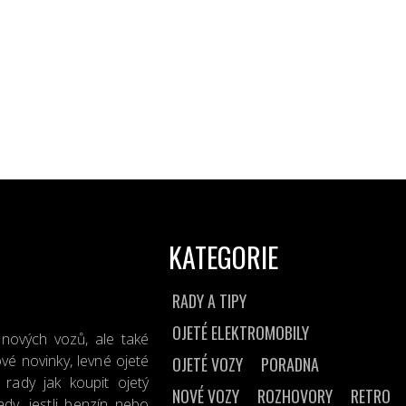
KATEGORIE
RADY A TIPY
OJETÉ ELEKTROMOBILY
 nových vozů, ale také
vé novinky, levné ojeté
OJETÉ VOZY
PORADNA
rady jak koupit ojetý
NOVÉ VOZY
ROZHOVORY
RETRO
dy, jestli benzín nebo