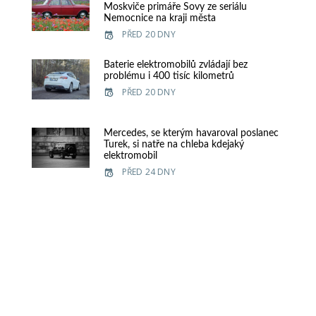
Moskviče primáře Sovy ze seriálu
Nemocnice na kraji města
PŘED 20 DNY
Baterie elektromobilů zvládají bez
problému i 400 tisíc kilometrů
PŘED 20 DNY
Mercedes, se kterým havaroval poslanec
Turek, si natře na chleba kdejaký
elektromobil
PŘED 24 DNY