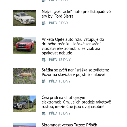
Nejvíc „vekslácké“ auto předlistopadové
éry byl Ford Sierra
PŘED 9 DNY
Anketa Ojeté auto roku vstupuje do
druhého ročníku. Loňské senzační
vítězství elektromobilu se však asi
opakovat nebude
PŘED 13 DNY
Srážka se zvěří není srážka se zvířetem:
Pozor na slovíčka v pojistné smlouvě
PŘED 16 DNY
Češi přišli na chuť ojetým
elektromobilům. Jejich prodeje raketově
rostou, meziročně jsou dvojnásobné
PŘED 18 DNY
Skromnost versus Tuzex: Příběh