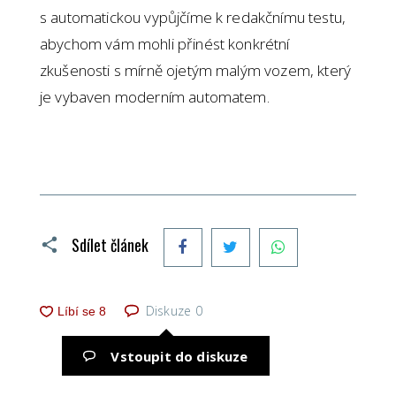
s automatickou vypůjčíme k redakčnímu testu,
abychom vám mohli přinést konkrétní
zkušenosti s mírně ojetým malým vozem, který
je vybaven moderním automatem.
Facebook
Twitter
WhatsApp
Sdílet článek
Diskuze
0
Vstoupit do diskuze