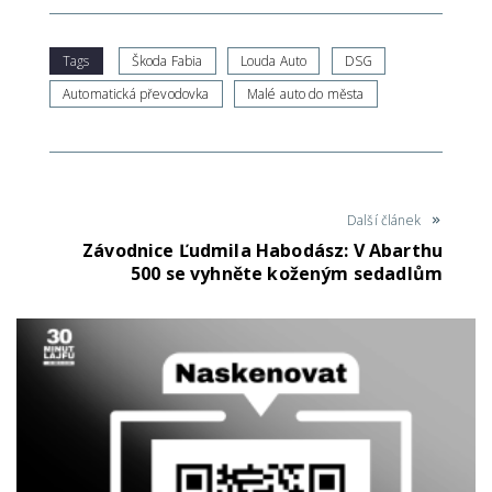
Tags
Škoda Fabia
Louda Auto
DSG
Automatická převodovka
Malé auto do města
Další článek
Závodnice Ľudmila Habodász: V Abarthu
500 se vyhněte koženým sedadlům