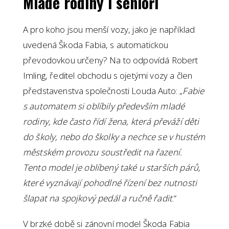
Mladé rodiny i senioři
A pro koho jsou menší vozy, jako je například
uvedená Škoda Fabia, s automatickou
převodovkou určeny? Na to odpovídá Robert
Imling, ředitel obchodu s ojetými vozy a člen
představenstva společnosti Louda Auto: „
Fabie
s automatem si oblíbily především mladé
rodiny, kde často řídí žena, která převáží děti
do školy, nebo do školky a nechce se v hustém
městském provozu soustředit na řazení.
Tento model je oblíbený také u starších párů,
které vyznávají pohodlné řízení bez nutnosti
šlapat na spojkový pedál a ručně řadit
.“
V brzké době si zánovní model Škoda Fabia