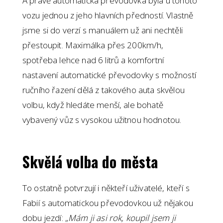
A právě automatická převodovka byla u tohoto
vozu jednou z jeho hlavních předností. Vlastně
jsme si do verzí s manuálem už ani nechtěli
přestoupit. Maximálka přes 200km/h,
spotřeba lehce nad 6 litrů a komfortní
nastavení automatické převodovky s možností
ručního řazení dělá z takového auta skvělou
volbu, když hledáte menší, ale bohatě
vybavený vůz s vysokou užitnou hodnotou.
Skvělá volba do města
To ostatně potvrzují i někteří uživatelé, kteří s
Fabií s automatickou převodovkou už nějakou
dobu jezdí: „
Mám ji asi rok, koupil jsem ji