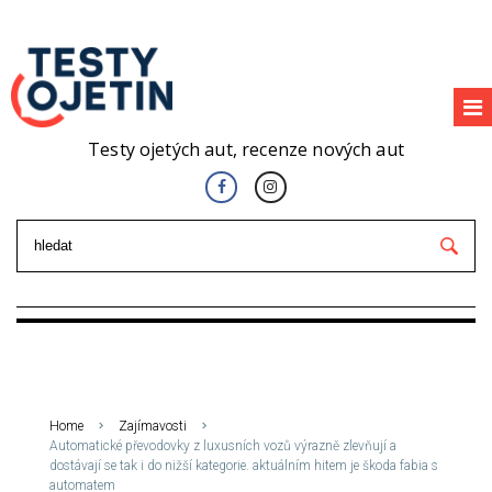
Testy ojetých aut, recenze nových aut
Home
Zajímavosti
Automatické převodovky z luxusních vozů výrazně zlevňují a
dostávají se tak i do nižší kategorie. aktuálním hitem je škoda fabia s
automatem