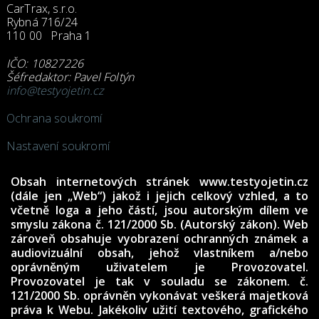
CarTrax, s.r.o.
Rybná 716/24
110 00 Praha 1
IČO: 10827226
Šéfredaktor: Pavel Foltýn
info@testyojetin.cz
Ochrana soukromí
Nastavení soukromí
Obsah internetových stránek www.testyojetin.cz
(dále jen „Web“) jakož i jejich celkový vzhled, a to
včetně loga a jeho částí, jsou autorským dílem ve
smyslu zákona č. 121/2000 Sb. (Autorský zákon). Web
zároveň obsahuje vyobrazení ochranných známek a
audiovizuální obsah, jehož vlastníkem a/nebo
oprávněným uživatelem je Provozovatel.
Provozovatel je tak v souladu se zákonem. č.
121/2000 Sb. oprávněn vykonávat veškerá majetková
práva k Webu. Jakékoliv užití textového, grafického