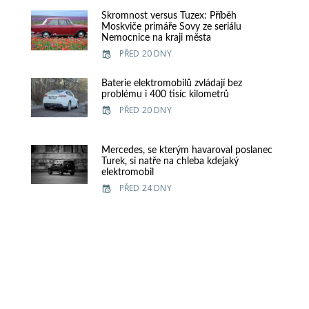
Skromnost versus Tuzex: Příběh
Moskviče primáře Sovy ze seriálu
Nemocnice na kraji města
PŘED 20 DNY
Baterie elektromobilů zvládají bez
problému i 400 tisíc kilometrů
PŘED 20 DNY
Mercedes, se kterým havaroval poslanec
Turek, si natře na chleba kdejaký
elektromobil
PŘED 24 DNY