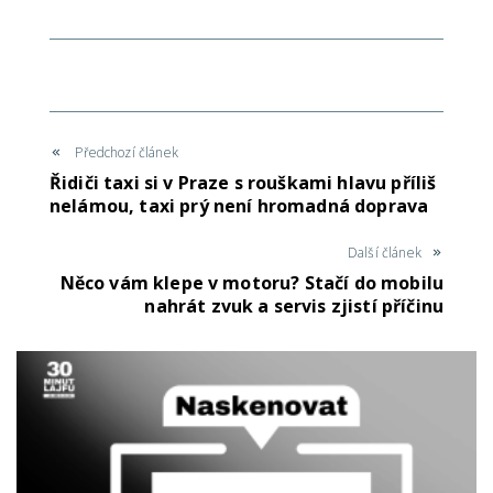
Předchozí článek
Řidiči taxi si v Praze s rouškami hlavu příliš
nelámou, taxi prý není hromadná doprava
Další článek
Něco vám klepe v motoru? Stačí do mobilu
nahrát zvuk a servis zjistí příčinu