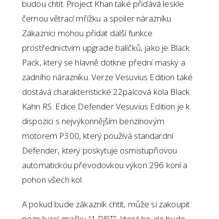
budou chtít. Project Khan také přidává leskle
černou větrací mřížku a spoiler nárazníku.
Zákazníci mohou přidat další funkce
prostřednictvím upgrade balíčků, jako je Black
Pack, který se hlavně dotkne přední masky a
zadního nárazníku. Verze Vesuvius Edition také
dostává charakteristické 22palcová kola Black
Kahn RS. Edice Defender Vesuvius Edition je k
dispozici s nejvýkonnějším benzínovým
motorem P300, který používá standardní
Defender, který poskytuje osmistupňovou
automatickou převodovkou výkon 296 koní a
pohon všech kol.
A pokud bude zákazník chtít, může si zakoupit
poznávací značku “1 DBT”, která ho ale bude