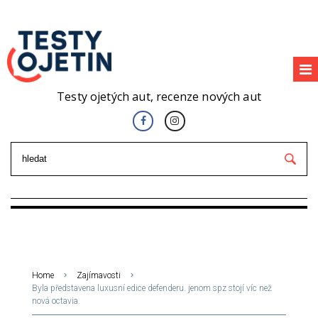
Testy ojetých aut, recenze nových aut
Home
Zajímavosti
Byla představena luxusní edice defenderu. jenom spz stojí víc než
nová octavia.