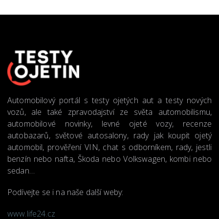
Automobilový portál s testy ojetých aut a testy nových
vozů, ale také zpravodajství ze světa automobilismu,
automobilové novinky, levné ojeté vozy, recenze
autobazarů, světové autosalony, rady jak koupit ojetý
automobil, prověření VIN, chat s odborníkem, rady, jestli
benzín nebo nafta, Škoda nebo Volkswagen, kombi nebo
sedan…
Podívejte se i na naše další weby:
www.life24.cz