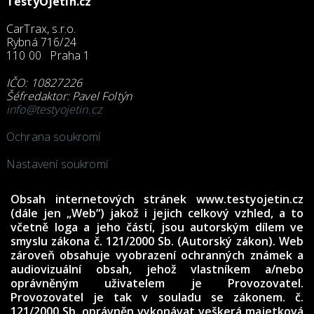
TestyOjetin.cz
CarTrax, s.r.o.
Rybná 716/24
110 00 Praha 1
IČO: 10827226
Šéfredaktor: Pavel Foltýn
info@testyojetin.cz
Ochrana soukromí
Nastavení soukromí
Obsah internetových stránek www.testyojetin.cz
(dále jen „Web“) jakož i jejich celkový vzhled, a to
včetně loga a jeho částí, jsou autorským dílem ve
smyslu zákona č. 121/2000 Sb. (Autorský zákon). Web
zároveň obsahuje vyobrazení ochranných známek a
audiovizuální obsah, jehož vlastníkem a/nebo
oprávněným uživatelem je Provozovatel.
Provozovatel je tak v souladu se zákonem. č.
121/2000 Sb. oprávněn vykonávat veškerá majetková