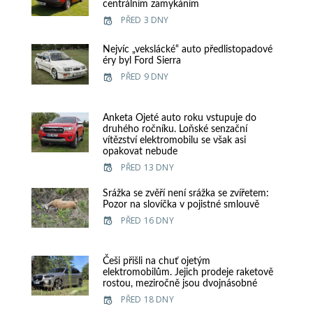
centrálním zamykáním
PŘED 3 DNY
Nejvíc „vekslácké“ auto předlistopadové
éry byl Ford Sierra
PŘED 9 DNY
Anketa Ojeté auto roku vstupuje do
druhého ročníku. Loňské senzační
vítězství elektromobilu se však asi
opakovat nebude
PŘED 13 DNY
Srážka se zvěří není srážka se zvířetem:
Pozor na slovíčka v pojistné smlouvě
PŘED 16 DNY
Češi přišli na chuť ojetým
elektromobilům. Jejich prodeje raketově
rostou, meziročně jsou dvojnásobné
PŘED 18 DNY