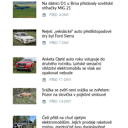
Na dálnici D1 u Brna přistávaly sovětské
stíhačky MiG 21
PŘED 4 DNY
Nejvíc „vekslácké“ auto předlistopadové
éry byl Ford Sierra
PŘED 7 DNY
Anketa Ojeté auto roku vstupuje do
druhého ročníku. Loňské senzační
vítězství elektromobilu se však asi
opakovat nebude
PŘED 11 DNY
Srážka se zvěří není srážka se zvířetem:
Pozor na slovíčka v pojistné smlouvě
PŘED 14 DNY
Češi přišli na chuť ojetým
elektromobilům. Jejich prodeje raketově
rostou, meziročně jsou dvojnásobné