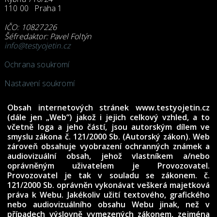
110 00 Praha 1
IČO: 10827226
Šéfredaktor: Pavel Foltýn
info@testyojetin.cz
Ochrana soukromí
Nastavení soukromí
Obsah internetových stránek www.testyojetin.cz
(dále jen „Web“) jakož i jejich celkový vzhled, a to
včetně loga a jeho částí, jsou autorským dílem ve
smyslu zákona č. 121/2000 Sb. (Autorský zákon). Web
zároveň obsahuje vyobrazení ochranných známek a
audiovizuální obsah, jehož vlastníkem a/nebo
oprávněným uživatelem je Provozovatel.
Provozovatel je tak v souladu se zákonem. č.
121/2000 Sb. oprávněn vykonávat veškerá majetková
práva k Webu. Jakékoliv užití textového, grafického
nebo audiovizuálního obsahu Webu jinak, než v
případech výslovně vymezených zákonem, zejména