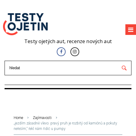
Testy ojetých aut, recenze nových aut
Home
Zajímavosti
„jezdím zásadně vlevo. pravý pruh je rozbitý od kamiónů a pokuty
neřeším,“ řekl nám řidič u pumpy