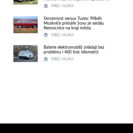
PŘED 16 DNY
Skromnost versus Tuzex: Příběh
Moskviče primáře Sovy ze seriálu
Nemocnice na kraji města
PŘED 18 DNY
Baterie elektromobilů zvládají bez
problému i 400 tisíc kilometrů
PŘED 18 DNY