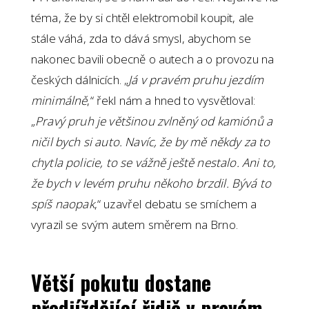
téma, že by si chtěl elektromobil koupit, ale
stále váhá, zda to dává smysl, abychom se
nakonec bavili obecně o autech a o provozu na
českých dálnicích. „
Já v pravém pruhu jezdím
minimálně
,“ řekl nám a hned to vysvětloval:
„
Pravý pruh je většinou zvlněný od kamiónů a
ničil bych si auto. Navíc, že by mě někdy za to
chytla policie, to se vážně ještě nestalo. Ani to,
že bych v levém pruhu někoho brzdil. Bývá to
spíš naopak
,“ uzavřel debatu se smíchem a
vyrazil se svým autem směrem na Brno.
Větší pokutu dostane
předjíždějící řidič v pravém