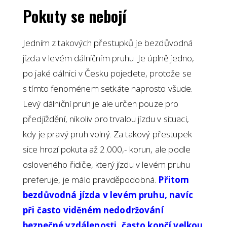
Pokuty se nebojí
Jedním z takových přestupků je bezdůvodná
jízda v levém dálničním pruhu. Je úplně jedno,
po jaké dálnici v Česku pojedete, protože se
s tímto fenoménem setkáte naprosto všude.
Levý dálniční pruh je ale určen pouze pro
předjíždění, nikoliv pro trvalou jízdu v situaci,
kdy je pravý pruh volný. Za takový přestupek
sice hrozí pokuta až 2.000,- korun, ale podle
osloveného řidiče, který jízdu v levém pruhu
preferuje, je málo pravděpodobná.
Přitom
bezdůvodná jízda v levém pruhu, navíc
při často viděném nedodržování
bezpečné vzdálenosti, často končí velkou