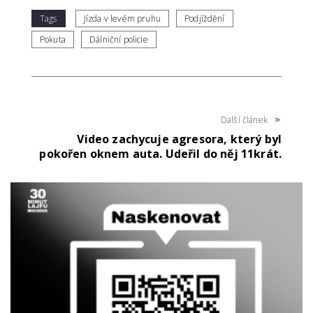
Tags
Jízda v levém pruhu
Podjíždění
Pokuta
Dálniční policie
Další článek
Video zachycuje agresora, který byl
pokořen oknem auta. Udeřil do něj 11krát.