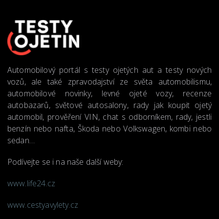
Automobilový portál s testy ojetých aut a testy nových
vozů, ale také zpravodajství ze světa automobilismu,
automobilové novinky, levné ojeté vozy, recenze
autobazarů, světové autosalony, rady jak koupit ojetý
automobil, prověření VIN, chat s odborníkem, rady, jestli
benzín nebo nafta, Škoda nebo Volkswagen, kombi nebo
sedan…
Podívejte se i na naše další weby:
www.life24.cz
www.cestyavylety.cz