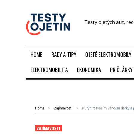
Testy ojetých aut, re
HOME
RADY A TIPY
OJETÉ ELEKTROMOBILY
ELEKTROMOBILITA
EKONOMIKA
PR ČLÁNKY
Home
Zajímavosti
Kurýr: rozvážím vánoční dárky a pa
ZAJÍMAVOSTI