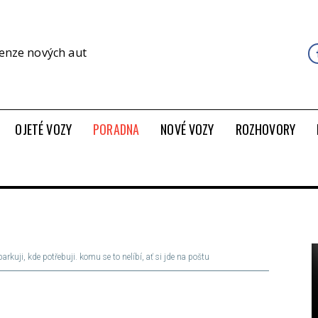
cenze nových aut
OJETÉ VOZY
PORADNA
NOVÉ VOZY
ROZHOVORY
rkuji, kde potřebuji. komu se to nelíbí, ať si jde na poštu