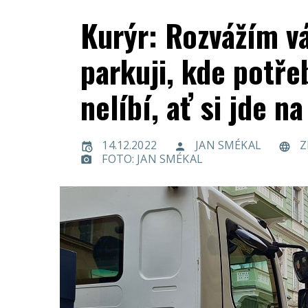
Kurýr: Rozvážím v
parkuji, kde potře
nelíbí, ať si jde n
14.12.2022
JAN SMÉKAL
Z
FOTO: JAN SMÉKAL