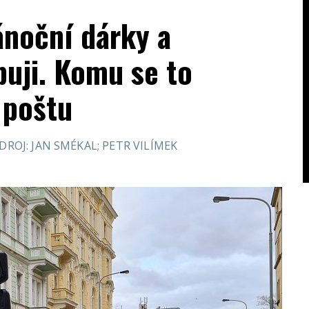
ánoční dárky a
buji. Komu se to
a poštu
DROJ: JAN SMÉKAL; PETR VILÍMEK