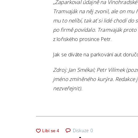
„
Zaparkoval údajně na Vinohradské n
Tramvaják na něj zvonil, ale on mu řek
mu to nelíbí, tak ať si lidé chodí do 
po firmě povídalo. Tramvaják proto z
z loňského prosince Petr.
Jak se díváte na parkování aut doru
Zdroj: Jan Smékal; Petr Vilímek (poz
jméno zmíněného kurýra. Redakce jeh
nezveřejnit).
Diskuze
0