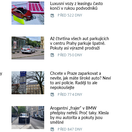
Luxusní vozy z leasingu často
končí v rukou podvodníků
PŘED 522 DNY
Až čtvrtina všech aut parkujících
v centru Prahy parkuje špatně.
Pokuty asi výrazně prodraží
PŘED 750 DNY
vy
Chcete v Praze zaparkovat a
nevíte, jak máte široké auto? Neví
to ani policie. Raději to ale
nepokoušejte
PŘED 774 DNY
Arogantní „frajer“ v BMW
předpisy neřeší. Proč taky. Klesla
by mu autorita a pokuty jsou
směšné
PŘED 847 DNY