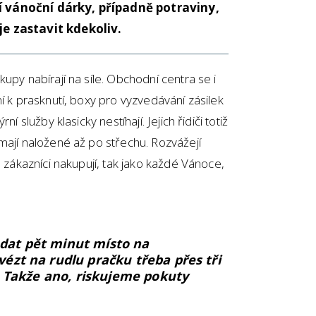
í vánoční dárky, případně potraviny,
je zastavit kdekoliv.
upy nabírají na síle. Obchodní centra se i
í k prasknutí, boxy pro vyzvedávání zásilek
í služby klasicky nestíhají. Jejich řidiči totiž
mají naložené až po střechu. Rozvážejí
é zákazníci nakupují, tak jako každé Vánoce,
dat pět minut místo na
ézt na rudlu pračku třeba přes tři
e. Takže ano, riskujeme pokuty