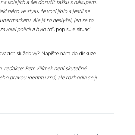
a kolejích a šel doručit tašku s nákupem.
l něco ve stylu, že vozí jídlo a jestli se
supermarketu. Ale já to neslyšel, jen se to
avolal policii a bylo to
“, popisuje situaci
čovacích služeb vy? Napište nám do diskuze
n. redakce: Petr Vilímek není skutečné
o pravou identitu zná, ale rozhodla se ji