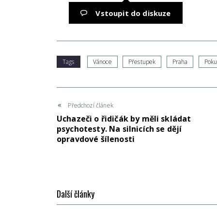
Vstoupit do diskuze
Tags
Vánoce
Přestupek
Praha
Poku
Předchozí článek
Uchazeči o řidičák by měli skládat
psychotesty. Na silnicích se dějí
opravdové šílenosti
Další články