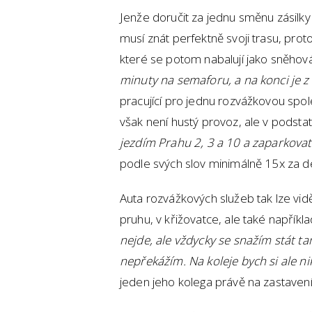
Jenže doručit za jednu směnu zásilky 
musí znát perfektně svoji trasu, pr
které se potom nabalují jako sněhová
minuty na semaforu, a na konci je z
pracující pro jednu rozvážkovou sp
však není hustý provoz, ale v podsta
jezdím Prahu 2, 3 a 10 a zaparkova
podle svých slov minimálně 15x za d
Auta rozvážkových služeb tak lze vid
pruhu, v křižovatce, ale také napřík
nejde, ale vždycky se snažím stát tam
nepřekážím. Na koleje bych si ale n
jeden jeho kolega právě na zastavení n