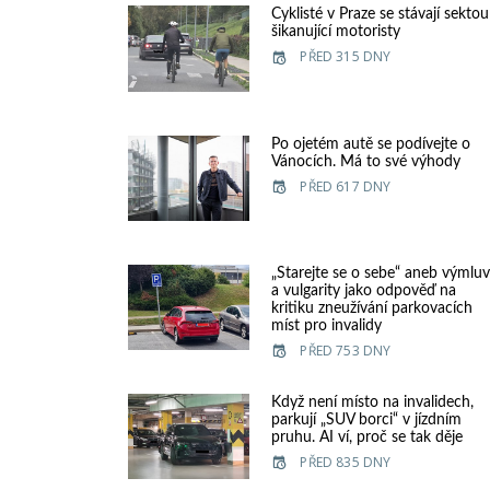
Cyklisté v Praze se stávají sektou
šikanující motoristy
PŘED 315 DNY
Po ojetém autě se podívejte o
Vánocích. Má to své výhody
PŘED 617 DNY
„Starejte se o sebe“ aneb výmlu
a vulgarity jako odpověď na
kritiku zneužívání parkovacích
míst pro invalidy
PŘED 753 DNY
Když není místo na invalidech,
parkují „SUV borci“ v jízdním
pruhu. AI ví, proč se tak děje
PŘED 835 DNY