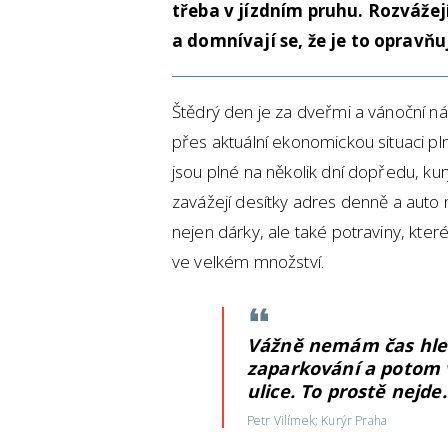
třeba v jízdním pruhu. Rozvážej
a domnívají se, že je to opravňu
Štědrý den je za dveřmi a vánoční nák
přes aktuální ekonomickou situaci pln
jsou plné na několik dní dopředu, kurýrn
zavážejí desítky adres denně a auto 
nejen dárky, ale také potraviny, kter
ve velkém množství.
Vážně nemám čas hle
zaparkování a potom v
ulice. To prostě nejd
Petr Vilímek; Kurýr Praha