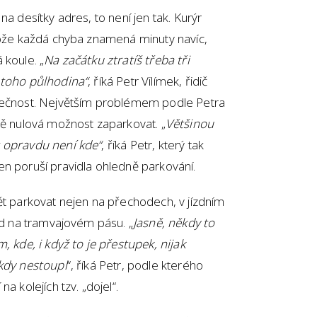
na desítky adres, to není jen tak. Kurýr
otože každá chyba znamená minuty navíc,
 koule. „
Na začátku ztratíš třeba tři
 toho půlhodina“
, říká Petr Vilímek, řidič
olečnost. Největším problémem podle Petra
tě nulová možnost zaparkovat. „
Většinou
t opravdu není kde“
, říká Petr, který tak
en poruší pravidla ohledně parkování.
ět parkovat nejen na přechodech, v jízdním
lad na tramvajovém pásu. „
Jasně, někdy to
, kde, i když to je přestupek, nijak
ikdy nestoupl
“, říká Petr, podle kterého
a kolejích tzv. „dojel“.