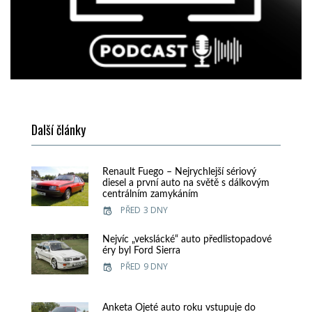
Další články
Renault Fuego – Nejrychlejší sériový
diesel a první auto na světě s dálkovým
centrálním zamykáním
PŘED 3 DNY
Nejvíc „vekslácké“ auto předlistopadové
éry byl Ford Sierra
PŘED 9 DNY
Anketa Ojeté auto roku vstupuje do