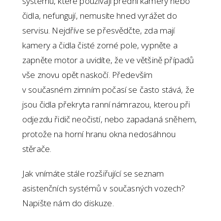
systému, které používají přední kamery nebo
čidla, nefungují, nemusíte hned vyrážet do
servisu. Nejdříve se přesvědčte, zda mají
kamery a čidla čisté zorné pole, vypněte a
zapněte motor a uvidíte, že ve většině případů
vše znovu opět naskočí. Především
v současném zimním počasí se často stává, že
jsou čidla překryta ranní námrazou, kterou při
odjezdu řidič neočistí, nebo zapadaná sněhem,
protože na horní hranu okna nedosáhnou
stěrače.
Jak vnímáte stále rozšiřující se seznam
asistenčních systémů v současných vozech?
Napište nám do diskuze.