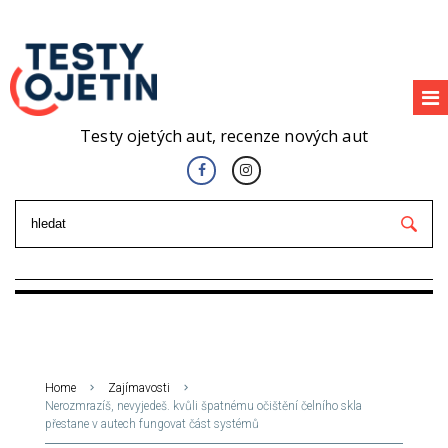
Testy ojetých aut, recenze nových aut
Home
Zajímavosti
Nerozmrazíš, nevyjedeš. kvůli špatnému očištění čelního skla
přestane v autech fungovat část systémů