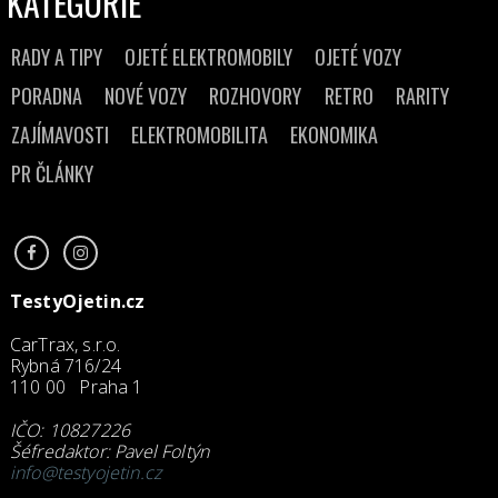
KATEGORIE
RADY A TIPY
OJETÉ ELEKTROMOBILY
OJETÉ VOZY
PORADNA
NOVÉ VOZY
ROZHOVORY
RETRO
RARITY
ZAJÍMAVOSTI
ELEKTROMOBILITA
EKONOMIKA
PR ČLÁNKY
TestyOjetin.cz
CarTrax, s.r.o.
Rybná 716/24
110 00 Praha 1
IČO: 10827226
Šéfredaktor: Pavel Foltýn
info@testyojetin.cz