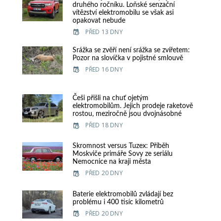
druhého ročníku. Loňské senzační
vítězství elektromobilu se však asi
opakovat nebude
PŘED 13 DNY
Srážka se zvěří není srážka se zvířetem:
Pozor na slovíčka v pojistné smlouvě
PŘED 16 DNY
Češi přišli na chuť ojetým
elektromobilům. Jejich prodeje raketově
rostou, meziročně jsou dvojnásobné
PŘED 18 DNY
Skromnost versus Tuzex: Příběh
Moskviče primáře Sovy ze seriálu
Nemocnice na kraji města
PŘED 20 DNY
Baterie elektromobilů zvládají bez
problému i 400 tisíc kilometrů
PŘED 20 DNY