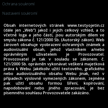
Ochrana soukromí
Nastavení soukromí
Obsah internetových stránek www.testyojetin.cz
(dále jen „Web“) jakož i jejich celkový vzhled, a to
včetně loga a jeho částí, jsou autorským dílem ve
smyslu zákona č. 121/2000 Sb. (Autorský zákon). Web
zároveň obsahuje vyobrazení ochranných známek a
audiovizuální obsah, jehož vlastníkem a/nebo
oprávněným uživatelem je Provozovatel.
Provozovatel je tak v souladu se zákonem. č.
121/2000 Sb. oprávněn vykonávat veškerá majetková
práva k Webu. Jakékoliv užití textového, grafického
nebo audiovizuálního obsahu Webu jinak, než v
případech výslovně vymezených zákonem, zejména
pak užití obsahu formou šíření, kopírování,
napodobování nebo jiného zpracování, je bez
písemného souhlasu Provozovatele zakázáno.