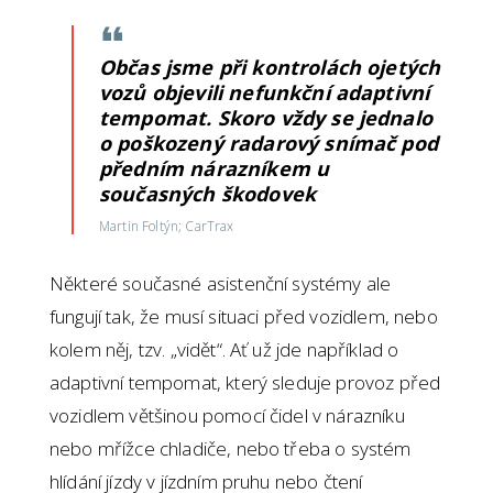
Občas jsme při kontrolách ojetých
vozů objevili nefunkční adaptivní
tempomat. Skoro vždy se jednalo
o poškozený radarový snímač pod
předním nárazníkem u
současných škodovek
Martin Foltýn; CarTrax
Některé současné asistenční systémy ale
fungují tak, že musí situaci před vozidlem, nebo
kolem něj, tzv. „vidět“. Ať už jde například o
adaptivní tempomat, který sleduje provoz před
vozidlem většinou pomocí čidel v nárazníku
nebo mřížce chladiče, nebo třeba o systém
hlídání jízdy v jízdním pruhu nebo čtení