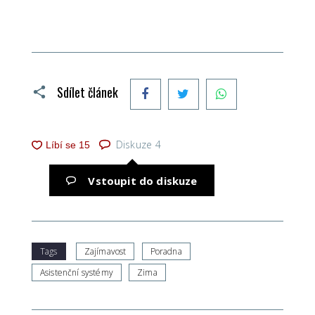
Facebook
Twitter
WhatsApp
Sdílet článek
Diskuze
4
Vstoupit do diskuze
Tags
Zajímavost
Poradna
Asistenční systémy
Zima