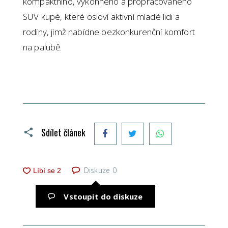
kompaktního, výkonného a propracovaného
SUV kupé, které osloví aktivní mladé lidi a
rodiny, jimž nabídne bezkonkurenční komfort
na palubě.
Facebook
Twitter
WhatsApp
Sdílet článek
Diskuze
0
Vstoupit do diskuze