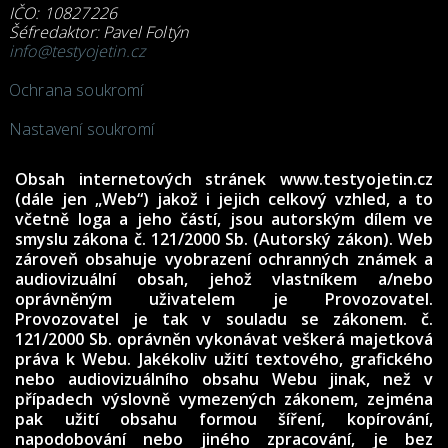
IČO: 10827226
Šéfredaktor: Pavel Foltýn
info@testyojetin.cz
Ochrana soukromí
Nastavení soukromí
Obsah internetových stránek www.testyojetin.cz
(dále jen „Web“) jakož i jejich celkový vzhled, a to
včetně loga a jeho částí, jsou autorským dílem ve
smyslu zákona č. 121/2000 Sb. (Autorský zákon). Web
zároveň obsahuje vyobrazení ochranných známek a
audiovizuální obsah, jehož vlastníkem a/nebo
oprávněným uživatelem je Provozovatel.
Provozovatel je tak v souladu se zákonem. č.
121/2000 Sb. oprávněn vykonávat veškerá majetková
práva k Webu. Jakékoliv užití textového, grafického
nebo audiovizuálního obsahu Webu jinak, než v
případech výslovně vymezených zákonem, zejména
pak užití obsahu formou šíření, kopírování,
napodobování nebo jiného zpracování, je bez