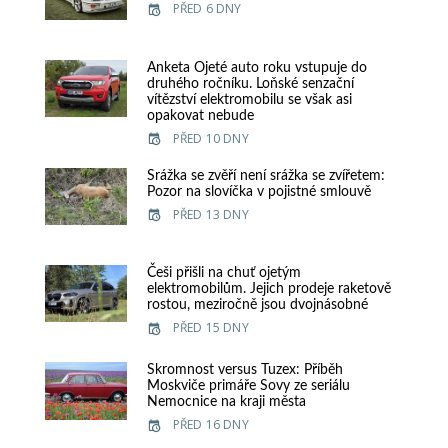
PŘED 6 DNY
Anketa Ojeté auto roku vstupuje do
druhého ročníku. Loňské senzační
vítězství elektromobilu se však asi
opakovat nebude
PŘED 10 DNY
Srážka se zvěří není srážka se zvířetem:
Pozor na slovíčka v pojistné smlouvě
PŘED 13 DNY
Češi přišli na chuť ojetým
elektromobilům. Jejich prodeje raketově
rostou, meziročně jsou dvojnásobné
PŘED 15 DNY
Skromnost versus Tuzex: Příběh
Moskviče primáře Sovy ze seriálu
Nemocnice na kraji města
PŘED 16 DNY