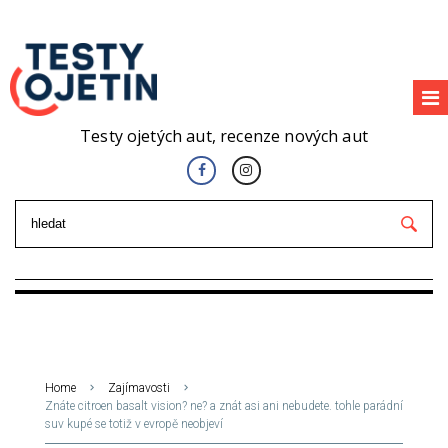
Testy ojetých aut, recenze nových aut
Home
Zajímavosti
Znáte citroen basalt vision? ne? a znát asi ani nebudete. tohle parádní
suv kupé se totiž v evropě neobjeví