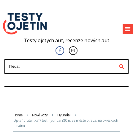
Testy ojetých aut, recenze nových aut
Home
Nové vozy
Hyundai
Ojetá "brutalitka"? test hyundai i30 n. ve městě otrava, na okreskách
nirvána