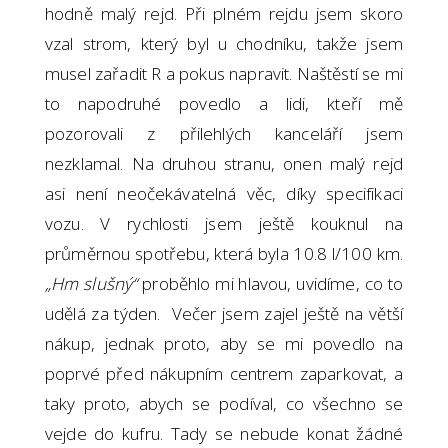
hodně malý rejd. Při plném rejdu jsem skoro
vzal strom, který byl u chodníku, takže jsem
musel zařadit R a pokus napravit. Naštěstí se mi
to napodruhé povedlo a lidi, kteří mě
pozorovali z přilehlých kanceláří jsem
nezklamal. Na druhou stranu, onen malý rejd
asi není neočekávatelná věc, díky specifikaci
vozu. V rychlosti jsem ještě kouknul na
průměrnou spotřebu, která byla 10.8 l/100 km.
„Hm slušný“
proběhlo mi hlavou, uvidíme, co to
udělá za týden. Večer jsem zajel ještě na větší
nákup, jednak proto, aby se mi povedlo na
poprvé před nákupním centrem zaparkovat, a
taky proto, abych se podíval, co všechno se
vejde do kufru. Tady se nebude konat žádné