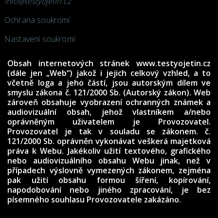
info@testyojetin.cz
Ochrana soukromí
Nastavení soukromí
Obsah internetových stránek www.testyojetin.cz
(dále jen „Web“) jakož i jejich celkový vzhled, a to
včetně loga a jeho částí, jsou autorským dílem ve
smyslu zákona č. 121/2000 Sb. (Autorský zákon). Web
zároveň obsahuje vyobrazení ochranných známek a
audiovizuální obsah, jehož vlastníkem a/nebo
oprávněným uživatelem je Provozovatel.
Provozovatel je tak v souladu se zákonem. č.
121/2000 Sb. oprávněn vykonávat veškerá majetková
práva k Webu. Jakékoliv užití textového, grafického
nebo audiovizuálního obsahu Webu jinak, než v
případech výslovně vymezených zákonem, zejména
pak užití obsahu formou šíření, kopírování,
napodobování nebo jiného zpracování, je bez
písemného souhlasu Provozovatele zakázáno.