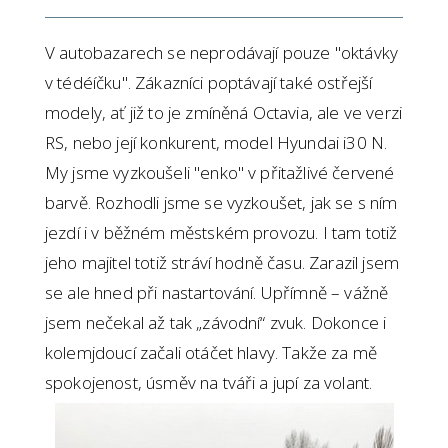
V autobazarech se neprodávají pouze "oktávky
v tédéíčku". Zákazníci poptávají také ostřejší
modely, ať již to je zmíněná Octavia, ale ve verzi
RS, nebo její konkurent, model Hyundai i30 N.
My jsme vyzkoušeli "enko" v přitažlivé červené
barvě. Rozhodli jsme se vyzkoušet, jak se s ním
jezdí i v běžném městském provozu. I tam totiž
jeho majitel totiž stráví hodně času. Zarazil jsem
se ale hned při nastartování. Upřímně – vážně
jsem nečekal až tak „závodní“ zvuk. Dokonce i
kolemjdoucí začali otáčet hlavy. Takže za mě
spokojenost, úsměv na tváři a jupí za volant.