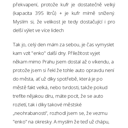
překvapení, protože kufr je dostatečně velký
(kapacita 395 litrů) + je kufr mírně snížený.
Myslím si, že velikost je tedy dostačující i pro
delší výlet ve více lidech
Tak jo, celý den mám za sebou, je čas vymyslet
kam vzít "enko" další dny. Příležitost vyjet
někam mimo Prahu jsem dostal až o víkendu, a
protože jsem si řekl že tohle auto opravdu není
do města, ať už díky spotřebě, která je po
městě fakt velká, nebo tvrdosti, takže pokud
trefíte nějakou díru, máte pocit, že se auto
rozletí, tak i díky takové městské
„neohrabanosti“, rozhodl jsem se, že vezmu
"enko" na okresky. A myslím že teď už chápu,