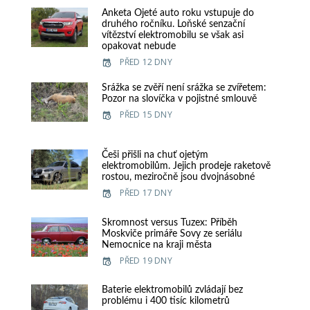
Anketa Ojeté auto roku vstupuje do
druhého ročníku. Loňské senzační
vítězství elektromobilu se však asi
opakovat nebude
PŘED 12 DNY
Srážka se zvěří není srážka se zvířetem:
Pozor na slovíčka v pojistné smlouvě
PŘED 15 DNY
Češi přišli na chuť ojetým
elektromobilům. Jejich prodeje raketově
rostou, meziročně jsou dvojnásobné
PŘED 17 DNY
Skromnost versus Tuzex: Příběh
Moskviče primáře Sovy ze seriálu
Nemocnice na kraji města
PŘED 19 DNY
Baterie elektromobilů zvládají bez
problému i 400 tisíc kilometrů