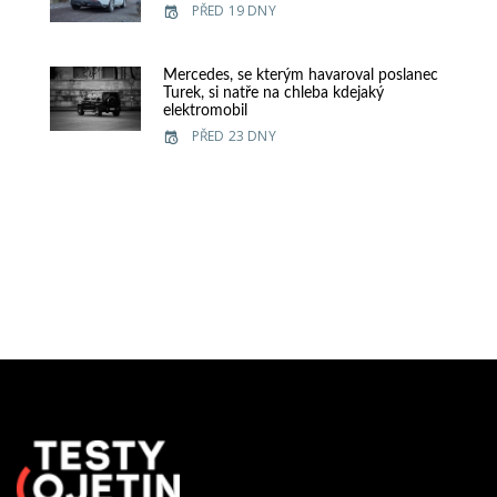
PŘED 19 DNY
Mercedes, se kterým havaroval poslanec
Turek, si natře na chleba kdejaký
elektromobil
PŘED 23 DNY