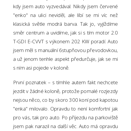
kdy jsem auto vyzvedával. Nikdy jsem červené
"enko" na ulici neviděl, ale líbí se mi víc než
klasická světle modrá barva. Tak jo, vyjíždíme
směr centrum a uvidíme, jak si s tím motor 2.0
T-GDI E-CVVT s výkonem 202 KW poradí. Auto
jsem měl s manuální 6stupňovou převodovkou,
a už jenom tenhle aspekt předurčuje, jak se mi
s ním asi pojede v koloně.
První poznatek – s tímhle autem fakt nechcete
jezdit v žádné koloně, protože pomalé rozjezdy
nejsou něco, co by skoro 300 koní pod kapotou
"enka" milovalo. Opravdu to není komfortní jak
pro vás, tak pro auto. Po příjezdu na parkoviště
jsem pak narazil na další věc. Auto má opravdu