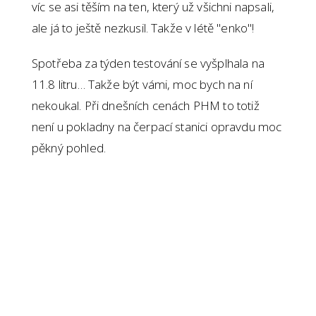
víc se asi těším na ten, který už všichni napsali,
ale já to ještě nezkusil. Takže v létě "enko"!
Spotřeba za týden testování se vyšplhala na
11.8 litru… Takže být vámi, moc bych na ní
nekoukal. Při dnešních cenách PHM to totiž
není u pokladny na čerpací stanici opravdu moc
pěkný pohled.