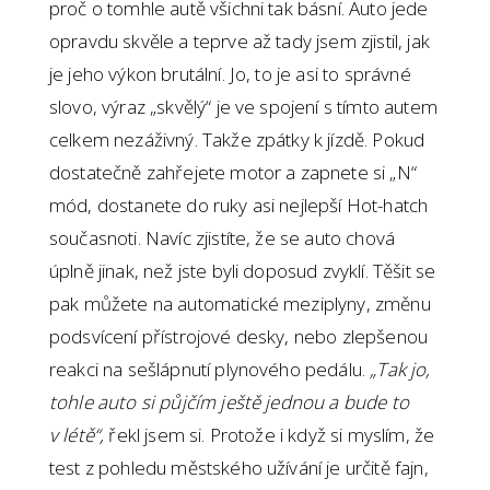
proč o tomhle autě všichni tak básní. Auto jede
opravdu skvěle a teprve až tady jsem zjistil, jak
je jeho výkon brutální. Jo, to je asi to správné
slovo, výraz „skvělý“ je ve spojení s tímto autem
celkem nezáživný. Takže zpátky k jízdě. Pokud
dostatečně zahřejete motor a zapnete si „N“
mód, dostanete do ruky asi nejlepší Hot-hatch
současnoti. Navíc zjistíte, že se auto chová
úplně jinak, než jste byli doposud zvyklí. Těšit se
pak můžete na automatické meziplyny, změnu
podsvícení přístrojové desky, nebo zlepšenou
reakci na sešlápnutí plynového pedálu.
„Tak jo,
tohle auto si půjčím ještě jednou a bude to
v létě“,
řekl jsem si. Protože i když si myslím, že
test z pohledu městského užívání je určitě fajn,