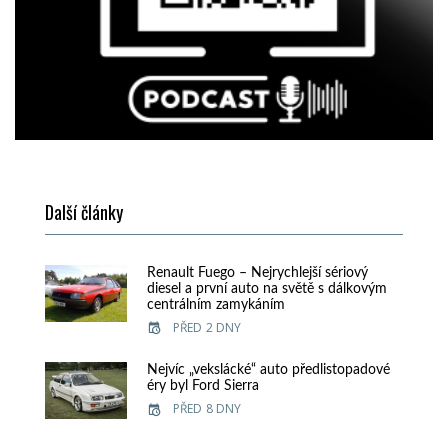
Další články
Renault Fuego – Nejrychlejší sériový
diesel a první auto na světě s dálkovým
centrálním zamykáním
PŘED 2 DNY
Nejvíc „vekslácké“ auto předlistopadové
éry byl Ford Sierra
PŘED 8 DNY