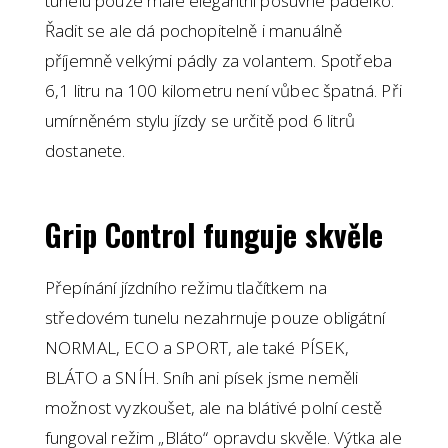
tunelu pouze malé elegantní posuvné pádélko.
Řadit se ale dá pochopitelně i manuálně
příjemně velkými pádly za volantem. Spotřeba
6,1 litru na 100 kilometru není vůbec špatná. Při
umírněném stylu jízdy se určitě pod 6 litrů
dostanete.
Grip Control funguje skvěle
Přepínání jízdního režimu tlačítkem na
středovém tunelu nezahrnuje pouze obligátní
NORMAL, ECO a SPORT, ale také PÍSEK,
BLÁTO a SNÍH. Sníh ani písek jsme neměli
možnost vyzkoušet, ale na blátivé polní cestě
fungoval režim „Bláto“ opravdu skvěle. Výtka ale