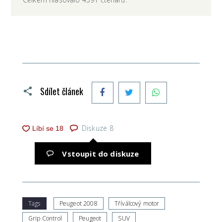
Facebook
Twitter
WhatsApp
Sdílet článek
Diskuze
8
Vstoupit do diskuze
Tags
Peugeot 2008
Tříválcový motor
Grip Control
Peugeot
SUV