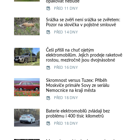
opakovat nebude
PŘED 11 DNY
Srážka se zvěří není srážka se zvířetem:
Pozor na slovíčka v pojistné smlouvě
PŘED 14 DNY
Češi přišli na chuť ojetým
elektromobilům. Jejich prodeje raketově
rostou, meziročně jsou dvojnásobné
PŘED 16 DNY
Skromnost versus Tuzex: Příběh
Moskviče primáře Sovy ze seriálu
Nemocnice na kraji města
PŘED 18 DNY
Baterie elektromobilů zvládají bez
problému i 400 tisíc kilometrů
PŘED 18 DNY