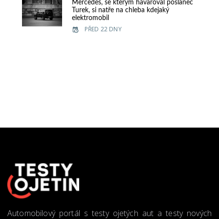
Mercedes, se kterým havaroval poslanec
Turek, si natře na chleba kdejaký
elektromobil
PŘED 22 DNY
Automobilový portál s testy ojetých aut a testy nových