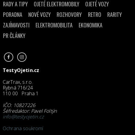
RADY A TIPY
OJETÉ ELEKTROMOBILY
OJETÉ VOZY
PORADNA
NOVÉ VOZY
ROZHOVORY
RETRO
RARITY
ZAJÍMAVOSTI
ELEKTROMOBILITA
EKONOMIKA
PR ČLÁNKY
TestyOjetin.cz
CarTrax, s.r.o.
Rybná 716/24
110 00 Praha 1
IČO: 10827226
Šéfredaktor: Pavel Foltýn
info@testyojetin.cz
Ochrana soukromí