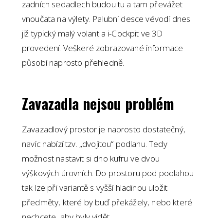
zadních sedadlech budou tu a tam převážet
vnoučata na výlety. Palubní desce vévodí dnes
již typický malý volant a i-Cockpit ve 3D
provedení. Veškeré zobrazované informace
působí naprosto přehledně.
Zavazadla nejsou problém
Zavazadlový prostor je naprosto dostatečný,
navíc nabízí tzv. „dvojitou“ podlahu. Tedy
možnost nastavit si dno kufru ve dvou
výškových úrovních. Do prostoru pod podlahou
tak lze při variantě s vyšší hladinou uložit
předměty, které by buď překážely, nebo které
nechcete, aby byly vidět.