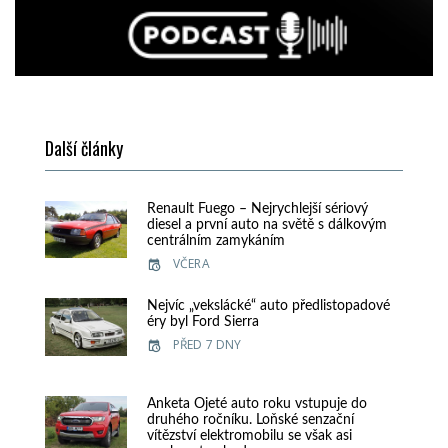
Další články
Renault Fuego – Nejrychlejší sériový
diesel a první auto na světě s dálkovým
centrálním zamykáním
VČERA
Nejvíc „vekslácké“ auto předlistopadové
éry byl Ford Sierra
PŘED 7 DNY
Anketa Ojeté auto roku vstupuje do
druhého ročníku. Loňské senzační
vítězství elektromobilu se však asi