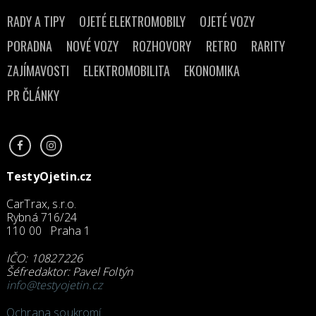
RADY A TIPY
OJETÉ ELEKTROMOBILY
OJETÉ VOZY
PORADNA
NOVÉ VOZY
ROZHOVORY
RETRO
RARITY
ZAJÍMAVOSTI
ELEKTROMOBILITA
EKONOMIKA
PR ČLÁNKY
TestyOjetin.cz
CarTrax, s.r.o.
Rybná 716/24
110 00 Praha 1
IČO: 10827226
Šéfredaktor: Pavel Foltýn
info@testyojetin.cz
Ochrana soukromí