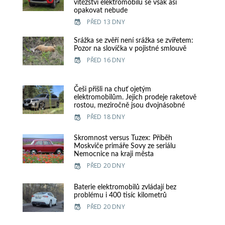
vítězství elektromobilu se však asi
opakovat nebude
PŘED 13 DNY
Srážka se zvěří není srážka se zvířetem:
Pozor na slovíčka v pojistné smlouvě
PŘED 16 DNY
Češi přišli na chuť ojetým
elektromobilům. Jejich prodeje raketově
rostou, meziročně jsou dvojnásobné
PŘED 18 DNY
Skromnost versus Tuzex: Příběh
Moskviče primáře Sovy ze seriálu
Nemocnice na kraji města
PŘED 20 DNY
Baterie elektromobilů zvládají bez
problému i 400 tisíc kilometrů
PŘED 20 DNY