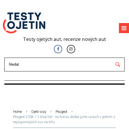
Testy ojetých aut, recenze nových aut
Home
Ojeté vozy
Peugeot
Peugeot 2008 1.5 blue hdi - na honzu dědka jsme vyrazili s jedním z
nejúspornějších suv na trhu