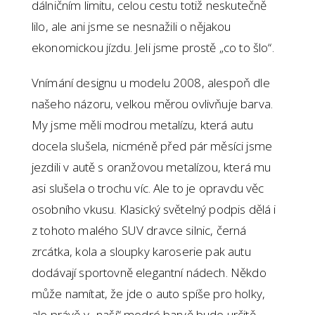
dálničním limitu, celou cestu totiž neskutečně
lilo, ale ani jsme se nesnažili o nějakou
ekonomickou jízdu. Jeli jsme prostě „co to šlo“.
Vnímání designu u modelu 2008, alespoň dle
našeho názoru, velkou měrou ovlivňuje barva.
My jsme měli modrou metalízu, která autu
docela slušela, nicméně před pár měsíci jsme
jezdili v autě s oranžovou metalízou, která mu
asi slušela o trochu víc. Ale to je opravdu věc
osobního vkusu. Klasický světelný podpis dělá i
z tohoto malého SUV dravce silnic, černá
zrcátka, kola a sloupky karoserie pak autu
dodávají sportovně elegantní nádech. Někdo
může namítat, že jde o auto spíše pro holky,
ale právě v „naší“ modré barvě bude určitě