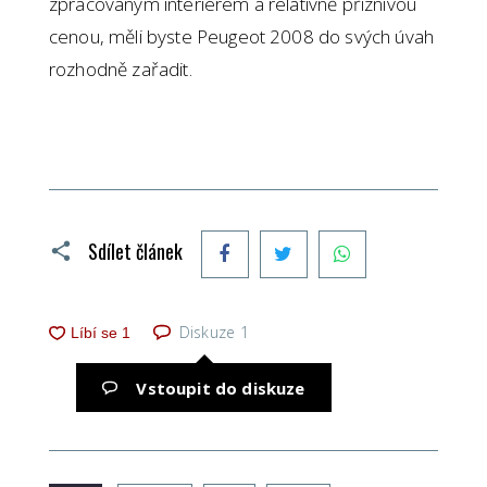
zpracovaným interiérem a relativně příznivou
cenou, měli byste Peugeot 2008 do svých úvah
rozhodně zařadit.
Facebook
Twitter
WhatsApp
Sdílet článek
Diskuze
1
Vstoupit do diskuze