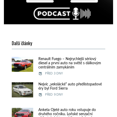
Další články
Renault Fuego – Nejrychlejší sériový
diesel a první auto na světě s dálkovým
centrálním zamykáním
PŘED 3 DNY
Nejvíc „vekslácké“ auto předlistopadové
éry byl Ford Sierra
PŘED 9 DNY
Anketa Ojeté auto roku vstupuje do
druhého ročníku. Loňské senzační