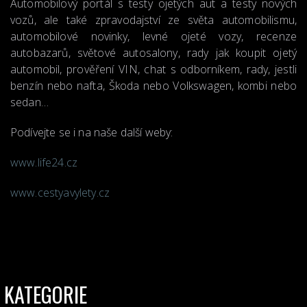
Automobilový portál s testy ojetých aut a testy nových
vozů, ale také zpravodajství ze světa automobilismu,
automobilové novinky, levné ojeté vozy, recenze
autobazarů, světové autosalony, rady jak koupit ojetý
automobil, prověření VIN, chat s odborníkem, rady, jestli
benzín nebo nafta, Škoda nebo Volkswagen, kombi nebo
sedan…
Podívejte se i na naše další weby:
www.life24.cz
www.cestyavylety.cz
KATEGORIE