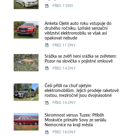
PŘED 7 DNY
Anketa Ojeté auto roku vstupuje do
druhého ročníku. Loňské senzační
vítězství elektromobilu se však asi
opakovat nebude
PŘED 11 DNY
Srážka se zvěří není srážka se zvířetem:
Pozor na slovíčka v pojistné smlouvě
PŘED 14 DNY
Češi přišli na chuť ojetým
elektromobilům. Jejich prodeje raketově
rostou, meziročně jsou dvojnásobné
PŘED 16 DNY
Skromnost versus Tuzex: Příběh
Moskviče primáře Sovy ze seriálu
Nemocnice na kraji města
PŘED 18 DNY