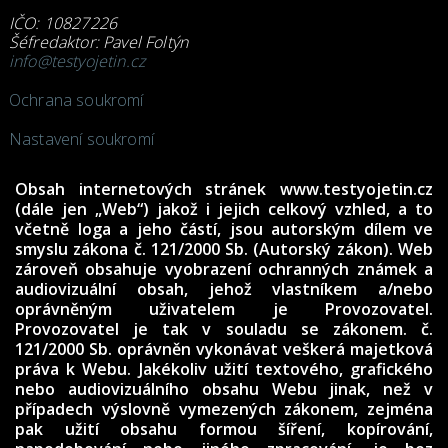
IČO: 10827226
Šéfredaktor: Pavel Foltýn
info@testyojetin.cz
Ochrana soukromí
Nastavení soukromí
Obsah internetových stránek www.testyojetin.cz
(dále jen „Web“) jakož i jejich celkový vzhled, a to
včetně loga a jeho částí, jsou autorským dílem ve
smyslu zákona č. 121/2000 Sb. (Autorský zákon). Web
zároveň obsahuje vyobrazení ochranných známek a
audiovizuální obsah, jehož vlastníkem a/nebo
oprávněným uživatelem je Provozovatel.
Provozovatel je tak v souladu se zákonem. č.
121/2000 Sb. oprávněn vykonávat veškerá majetková
práva k Webu. Jakékoliv užití textového, grafického
nebo audiovizuálního obsahu Webu jinak, než v
případech výslovně vymezených zákonem, zejména
pak užití obsahu formou šíření, kopírování,