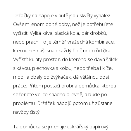
Držáčky na nápoje v autě jsou skvělý vynález.
Ovšem jenom do té doby, než je potřebujete
vyčistit. Vylitá káva, sladká kola, pár drobků,
nebo prach. To je téměř vražedná kombinace,
kterou nesnáší snad každý řidič nebo řidička.
Vyčistit kulatý prostor, do kterého se dává šálek
s kávou, plechovka s kolou, nebo třeba i klíče,
mobil a obaly od žvýkaček, dá většinou dost
práce. Přitom postačí drobná pomůcka, kterou
seženete velice snadno a levně, a bude po
problému. Držáček nápojů potom už zůstane
navždy čistý.
Ta pomůcka se jmenuje cukrářský papírový