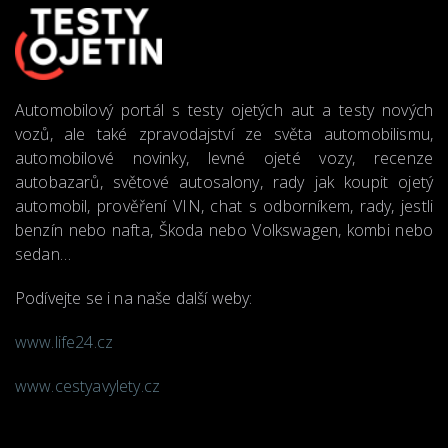
Automobilový portál s testy ojetých aut a testy nových
vozů, ale také zpravodajství ze světa automobilismu,
automobilové novinky, levné ojeté vozy, recenze
autobazarů, světové autosalony, rady jak koupit ojetý
automobil, prověření VIN, chat s odborníkem, rady, jestli
benzín nebo nafta, Škoda nebo Volkswagen, kombi nebo
sedan…
Podívejte se i na naše další weby:
www.life24.cz
www.cestyavylety.cz