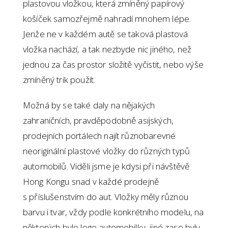
plastovou vložkou, která zmíněný papírový
košíček samozřejmě nahradí mnohem lépe.
Jenže ne v každém autě se taková plastová
vložka nachází, a tak nezbyde nic jiného, než
jednou za čas prostor složitě vyčistit, nebo výše
zmíněný trik použít.
Možná by se také daly na nějakých
zahraničních, pravděpodobně asijských,
prodejních portálech najít různobarevné
neoriginální plastové vložky do různých typů
automobilů. Viděli jsme je kdysi při návštěvě
Hong Kongu snad v každé prodejně
s příslušenstvím do aut. Vložky měly různou
barvu i tvar, vždy podle konkrétního modelu, na
některých bylo logo automobilky, jiné zase byly