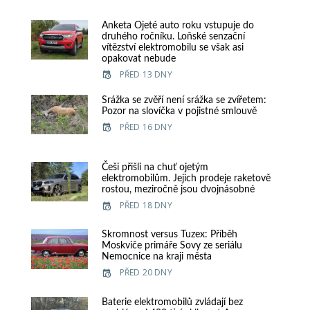
Anketa Ojeté auto roku vstupuje do
druhého ročníku. Loňské senzační
vítězství elektromobilu se však asi
opakovat nebude
PŘED 13 DNY
Srážka se zvěří není srážka se zvířetem:
Pozor na slovíčka v pojistné smlouvě
PŘED 16 DNY
Češi přišli na chuť ojetým
elektromobilům. Jejich prodeje raketově
rostou, meziročně jsou dvojnásobné
PŘED 18 DNY
Skromnost versus Tuzex: Příběh
Moskviče primáře Sovy ze seriálu
Nemocnice na kraji města
PŘED 20 DNY
Baterie elektromobilů zvládají bez