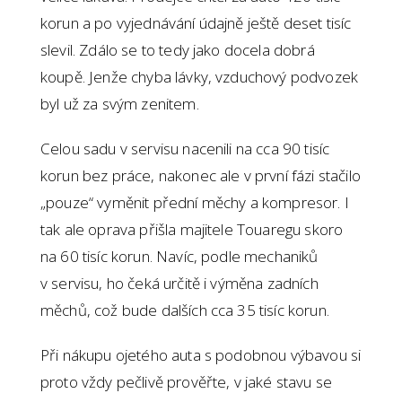
korun a po vyjednávání údajně ještě deset tisíc
slevil. Zdálo se to tedy jako docela dobrá
koupě. Jenže chyba lávky, vzduchový podvozek
byl už za svým zenitem.
Celou sadu v servisu nacenili na cca 90 tisíc
korun bez práce, nakonec ale v první fázi stačilo
„pouze“ vyměnit přední měchy a kompresor. I
tak ale oprava přišla majitele Touaregu skoro
na 60 tisíc korun. Navíc, podle mechaniků
v servisu, ho čeká určitě i výměna zadních
měchů, což bude dalších cca 35 tisíc korun.
Při nákupu ojetého auta s podobnou výbavou si
proto vždy pečlivě prověřte, v jaké stavu se