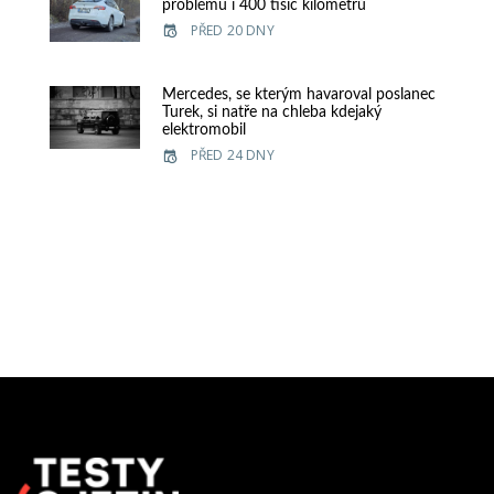
problému i 400 tisíc kilometrů
PŘED 20 DNY
Mercedes, se kterým havaroval poslanec
Turek, si natře na chleba kdejaký
elektromobil
PŘED 24 DNY