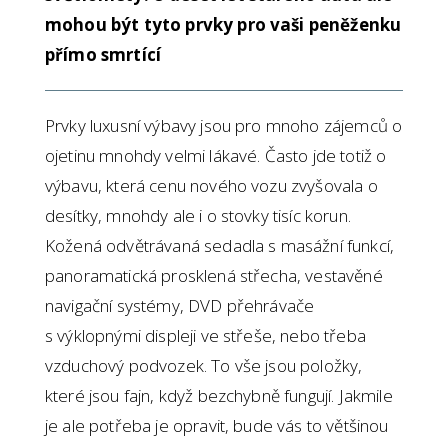
mohou být tyto prvky pro vaši peněženku
přímo smrtící
Prvky luxusní výbavy jsou pro mnoho zájemců o
ojetinu mnohdy velmi lákavé. Často jde totiž o
výbavu, která cenu nového vozu zvyšovala o
desítky, mnohdy ale i o stovky tisíc korun.
Kožená odvětrávaná sedadla s masážní funkcí,
panoramatická prosklená střecha, vestavěné
navigační systémy, DVD přehrávače
s výklopnými displeji ve střeše, nebo třeba
vzduchový podvozek. To vše jsou položky,
které jsou fajn, když bezchybně fungují. Jakmile
je ale potřeba je opravit, bude vás to většinou