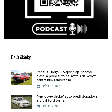
Další články
Renault Fuego – Nejrychlejší sériový
diesel a první auto na světě s dálkovým
centrálním zamykáním
PŘED 3 DNY
Nejvíc „vekslácké“ auto předlistopadové
éry byl Ford Sierra
PŘED 9 DNY