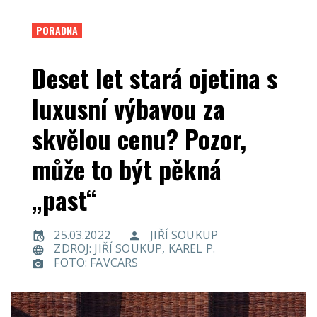
PORADNA
Deset let stará ojetina s
luxusní výbavou za
skvělou cenu? Pozor,
může to být pěkná
„past“
25.03.2022
JIŘÍ SOUKUP
ZDROJ: JIŘÍ SOUKUP, KAREL P.
FOTO: FAVCARS