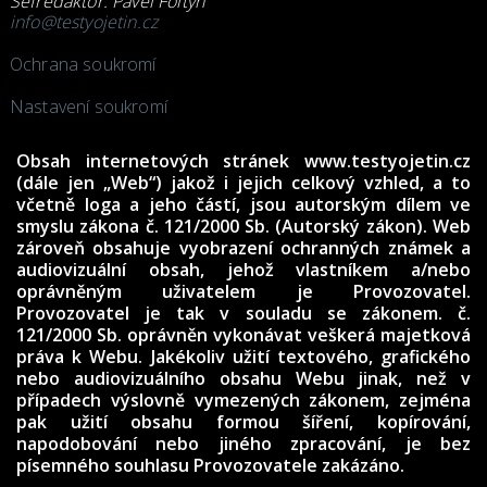
Šéfredaktor: Pavel Foltýn
info@testyojetin.cz
Ochrana soukromí
Nastavení soukromí
Obsah internetových stránek www.testyojetin.cz
(dále jen „Web“) jakož i jejich celkový vzhled, a to
včetně loga a jeho částí, jsou autorským dílem ve
smyslu zákona č. 121/2000 Sb. (Autorský zákon). Web
zároveň obsahuje vyobrazení ochranných známek a
audiovizuální obsah, jehož vlastníkem a/nebo
oprávněným uživatelem je Provozovatel.
Provozovatel je tak v souladu se zákonem. č.
121/2000 Sb. oprávněn vykonávat veškerá majetková
práva k Webu. Jakékoliv užití textového, grafického
nebo audiovizuálního obsahu Webu jinak, než v
případech výslovně vymezených zákonem, zejména
pak užití obsahu formou šíření, kopírování,
napodobování nebo jiného zpracování, je bez
písemného souhlasu Provozovatele zakázáno.