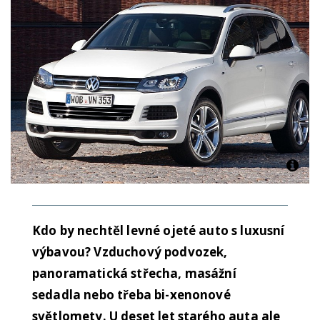
Kdo by nechtěl levné ojeté auto s luxusní
výbavou? Vzduchový podvozek,
panoramatická střecha, masážní
sedadla nebo třeba bi-xenonové
světlomety. U deset let starého auta ale