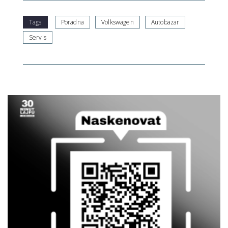
Tags
Poradna
Volkswagen
Autobazar
Servis