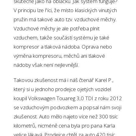
skutečně jako na obláčku. Jak systém funguje?
V principu lze říci, že místo klasických vinutých
pružin má takové auto tzv. vzduchové měchy.
Vzduchové měchy je ale potřeba plnit
vzduchem, takže součástí systému je také
kompresor a tlaková nádoba. Oprava nebo
výměna kompresoru, měchů ani tlakové
nádoby však není nejlevnější.
Takovou zkušenost má i náš čtenář Karel P.,
který si u jednoho prodejce ojetých vozidel
koupil Volkswagen Touareg 3,0 TDI z roku 2012
se vzduchovým podvozkem a popsal nám svoji
zkušenost. Auto mělo najeto více než 300 tisíc
kilometrů, nicméně cena byla pro pana Karla
velice lákavá. Prodejce chtěl za auto 420 tisíc