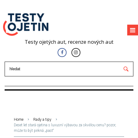
Testy ojetých aut, recenze nových aut
Home
Rady a tipy
Deset let stará ojetina s luxusní výbavou za skvělou cenu? pozor,
může to být pěkná „past“